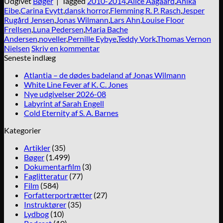
Udgivet
Bøger
|
Tagged
2010-2014
,
Alice Aagaard
,
Anika
Eibe
,
Carina Evytt
,
dansk horror
,
Flemming R. P. Rasch
,
Jesper
Rugård Jensen
,
Jonas Wilmann
,
Lars Ahn
,
Louise Floor
Frellsen
,
Luna Pedersen
,
Maria Bache
Andersen
,
noveller
,
Pernille Eybye
,
Teddy Vork
,
Thomas Vernon
Nielsen
Skriv en kommentar
Seneste indlæg
Atlantia – de dødes badeland af Jonas Wilmann
White Line Fever af K. C. Jones
Nye udgivelser 2026-08
Labyrint af Sarah Engell
Cold Eternity af S. A. Barnes
Kategorier
Artikler
(35)
Bøger
(1.499)
Dokumentarfilm
(3)
Faglitteratur
(77)
Film
(584)
Forfatterportrætter
(27)
Instruktører
(35)
Lydbog
(10)