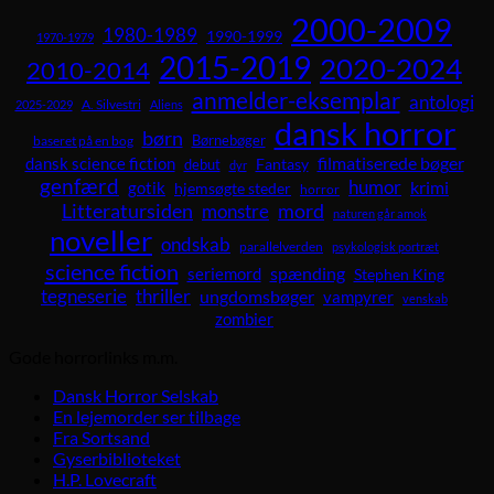
2000-2009
1980-1989
1990-1999
1970-1979
2015-2019
2020-2024
2010-2014
anmelder-eksemplar
antologi
A. Silvestri
2025-2029
Aliens
dansk horror
børn
Børnebøger
baseret på en bog
dansk science fiction
filmatiserede bøger
Fantasy
debut
dyr
genfærd
humor
krimi
gotik
hjemsøgte steder
horror
Litteratursiden
mord
monstre
naturen går amok
noveller
ondskab
parallelverden
psykologisk portræt
science fiction
spænding
seriemord
Stephen King
tegneserie
thriller
ungdomsbøger
vampyrer
venskab
zombier
Gode horrorlinks m.m.
Dansk Horror Selskab
En lejemorder ser tilbage
Fra Sortsand
Gyserbiblioteket
H.P. Lovecraft