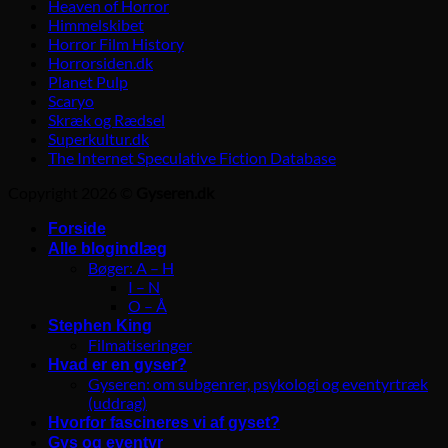
Heaven of Horror
Himmelskibet
Horror Film History
Horrorsiden.dk
Planet Pulp
Scaryo
Skræk og Rædsel
Superkultur.dk
The Internet Speculative Fiction Database
Copyright 2026 ©
Gyseren.dk
Forside
Alle blogindlæg
Bøger: A – H
I – N
O – Å
Stephen King
Filmatiseringer
Hvad er en gyser?
Gyseren: om subgenrer, psykologi og eventyrtræk
(uddrag)
Hvorfor fascineres vi af gyset?
Gys og eventyr