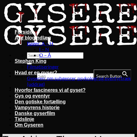
Fortsæt
til
indhold
Forside
Alle blogindlæg
Bøger: A – H
I – N
O – Å
Stephen King
Filmatiseringer
Hvad er en gyser?
Search for:
Search Button
Gyseren: om subgenrer, psykologi og eventyrtræk
(uddrag)
Hvorfor fascineres vi af gyset?
Gys og eventyr
Den gotiske fortælling
Vampyrens historie
Danske gyserfilm
Tidslinje
Om Gyseren