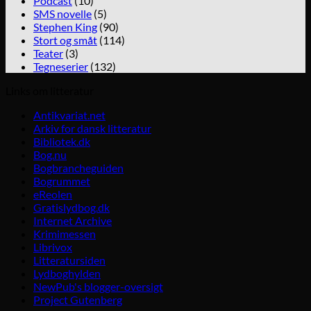
Podcast
(10)
SMS novelle
(5)
Stephen King
(90)
Stort og småt
(114)
Teater
(3)
Tegneserier
(132)
Links om litteratur
Antikvariat.net
Arkiv for dansk litteratur
Bibliotek.dk
Bog.nu
Bogbrancheguiden
Bogrummet
eReolen
Gratislydbog.dk
Internet Archive
Krimimessen
Librivox
Litteratursiden
Lydboghylden
NewPub's blogger-oversigt
Project Gutenberg