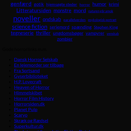
genfærd
humor
krimi
gotik
hjemsøgte steder
horror
Litteratursiden
mord
monstre
naturen går amok
noveller
ondskab
parallelverden
psykologisk portræt
science fiction
spænding
seriemord
Stephen King
tegneserie
thriller
ungdomsbøger
vampyrer
venskab
zombier
Gode horrorlinks m.m.
Dansk Horror Selskab
En lejemorder ser tilbage
Fra Sortsand
Gyserbiblioteket
H.P. Lovecraft
Heaven of Horror
Himmelskibet
Horror Film History
Horrorsiden.dk
Planet Pulp
Scaryo
Skræk og Rædsel
Superkultur.dk