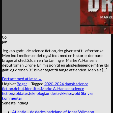
06
jan
Jeg kan godt lide science fiction, der giver stof til eftertanke.
Men ind i mellem er det også fedt med en historie, der bare
brager af sted. Sådan en fortælling er Marke A. Hansens
debutroman Drone. En mission til en afsidesliggende måne går
galt, og dronen B3 bliver taget til fange af fjenden. Men alt […]
Fortsæt med at læse
→
Udgivet
Bøger
|
Tagged
2020-2024
,
dansk science
fiction
,
debut
,
identitet
,
Marke A. Hansen
,
science
fiction
,
soldater
,
teknologi
,
undertrykkelse
,
vold
Skriv en
kommentar
Seneste indlæg
Atlantia – de dødes badeland af Jonas Wilmann