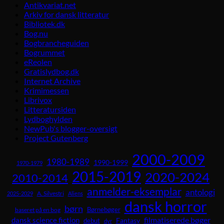
Antikvariat.net
Arkiv for dansk litteratur
Bibliotek.dk
Bog.nu
Bogbrancheguiden
Bogrummet
eReolen
Gratislydbog.dk
Internet Archive
Krimimessen
Librivox
Litteratursiden
Lydboghylden
NewPub's blogger-oversigt
Project Gutenberg
2000-2009
1980-1989
1990-1999
1970-1979
2015-2019
2020-2024
2010-2014
anmelder-eksemplar
antologi
A. Silvestri
2025-2029
Aliens
dansk horror
børn
Børnebøger
baseret på en bog
dansk science fiction
filmatiserede bøger
Fantasy
debut
dyr