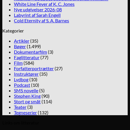
White Line Fever af K. C. Jones
Nye udgivelser 2026-08
Labyrint af Sarah Engell
Cold Eternity af S. A. Barnes
Kategorier
Artikler
(35)
Bøger
(1.499)
Dokumentarfilm
(3)
Faglitteratur
(77)
Film
(584)
Forfatterportrætter
(27)
Instruktører
(35)
Lydbog
(10)
Podcast
(10)
SMS novelle
(5)
Stephen King
(90)
Stort og småt
(114)
Teater
(3)
Tegneserier
(132)
Links om litteratur