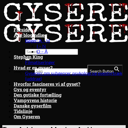
Fortsæt
til
indhold
Forside
Alle blogindlæg
Bøger: A – H
I – N
O – Å
Stephen King
Filmatiseringer
Hvad er en gyser?
Search for:
Search Button
Gyseren: om subgenrer, psykologi og eventyrtræk
(uddrag)
Hvorfor fascineres vi af gyset?
Gys og eventyr
Den gotiske fortælling
Vampyrens historie
Danske gyserfilm
Tidslinje
Om Gyseren