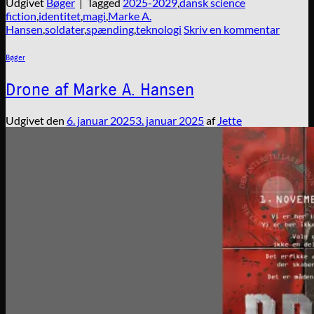
Udgivet
Bøger
|
Tagged
2025-2029
,
dansk science
fiction
,
identitet
,
magi
,
Marke A.
Hansen
,
soldater
,
spænding
,
teknologi
Skriv en kommentar
Bøger
Drone af Marke A. Hansen
Udgivet den
6. januar 2025
3. januar 2025
af
Jette