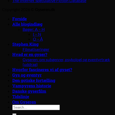
The Internet Speculative Fiction Database
Copyright 2026 ©
Gyseren.dk
Forside
Alle blogindlæg
Bøger: A – H
I – N
O – Å
Stephen King
Filmatiseringer
Hvad er en gyser?
Gyseren: om subgenrer, psykologi og eventyrtræk
(uddrag)
Hvorfor fascineres vi af gyset?
Gys og eventyr
Den gotiske fortælling
Vampyrens historie
Danske gyserfilm
Tidslinje
Om Gyseren