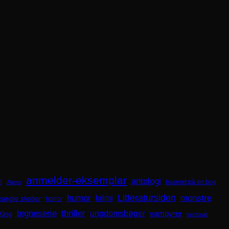
anmelder-eksemplar
antologi
i
baseret på en bog
Aliens
Litteratursiden
humor
krimi
monstre
søgte steder
horror
tegneserie
thriller
ungdomsbøger
King
vampyrer
venskab