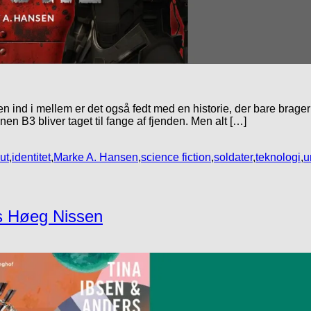
e. Men ind i mellem er det også fedt med en historie, der bare br
en B3 bliver taget til fange af fjenden. Men alt […]
ut
,
identitet
,
Marke A. Hansen
,
science fiction
,
soldater
,
teknologi
,
u
s Høeg Nissen