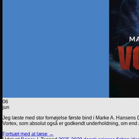
06
jun
Jeg læste med stor fornøjelse første bind i Marke A. Hansens D
Vortex, som absolut også er godkendt underholdning, om end act
Fortsæt med at læse
→