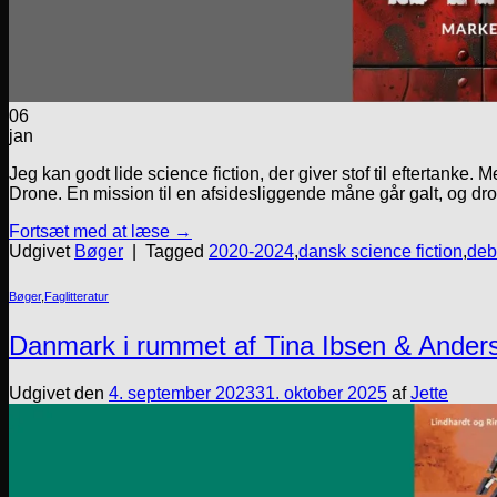
06
jan
Jeg kan godt lide science fiction, der giver stof til eftertank
Drone. En mission til en afsidesliggende måne går galt, og dron
Fortsæt med at læse
→
Udgivet
Bøger
|
Tagged
2020-2024
,
dansk science fiction
,
deb
Bøger
,
Faglitteratur
Danmark i rummet af Tina Ibsen & Ander
Udgivet den
4. september 2023
31. oktober 2025
af
Jette