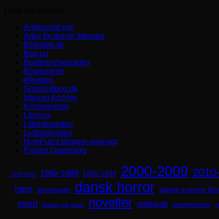
Links om litteratur
Antikvariat.net
Arkiv for dansk litteratur
Bibliotek.dk
Bog.nu
Bogbrancheguiden
Bogrummet
eReolen
Gratislydbog.dk
Internet Archive
Krimimessen
Librivox
Litteratursiden
Lydboghylden
NewPub's blogger-oversigt
Project Gutenberg
2000-2009
2010
1980-1989
1990-1999
1970-1979
dansk horror
børn
dansk science fict
Børnebøger
noveller
mord
ondskab
parallelverden
naturen går amok
p