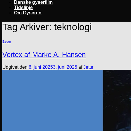
Danske gyserfilm
Tidslinje
Om Gyseren
Tag Arkiver:
teknologi
Bøger
Vortex af Marke A. Hansen
Udgivet den
6. juni 2025
3. juni 2025
af
Jette