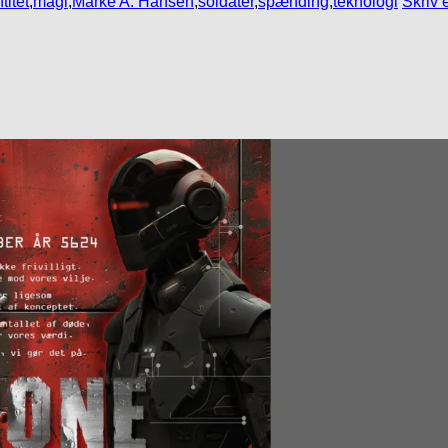
titet
,
magi
,
Marke A. Hansen
,
soldater
,
spænding
,
teknologi
Skriv