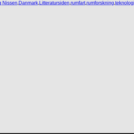
g Nissen
,
Danmark
,
Litteratursiden
,
rumfart
,
rumforskning
,
teknolog