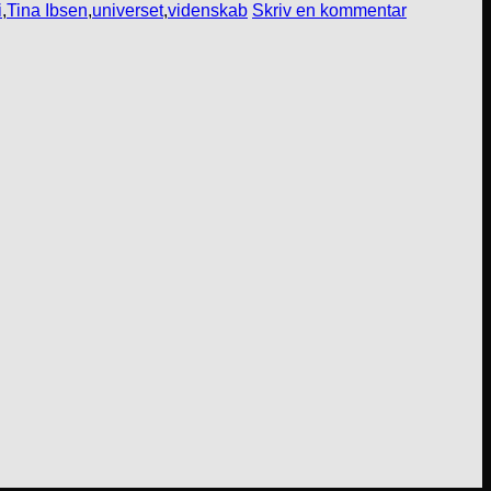
i
,
Tina Ibsen
,
universet
,
videnskab
Skriv en kommentar