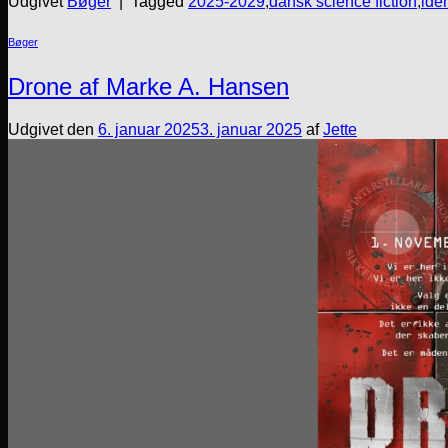
Udgivet
Bøger
|
Tagged
2025-2029
,
dansk science fiction
,
iden
Bøger
Drone af Marke A. Hansen
Udgivet den
6. januar 2025
3. januar 2025
af
Jette