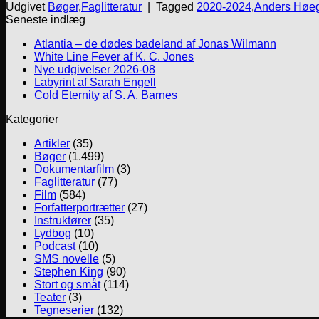
Udgivet
Bøger
,
Faglitteratur
|
Tagged
2020-2024
,
Anders Høe
Seneste indlæg
Atlantia – de dødes badeland af Jonas Wilmann
White Line Fever af K. C. Jones
Nye udgivelser 2026-08
Labyrint af Sarah Engell
Cold Eternity af S. A. Barnes
Kategorier
Artikler
(35)
Bøger
(1.499)
Dokumentarfilm
(3)
Faglitteratur
(77)
Film
(584)
Forfatterportrætter
(27)
Instruktører
(35)
Lydbog
(10)
Podcast
(10)
SMS novelle
(5)
Stephen King
(90)
Stort og småt
(114)
Teater
(3)
Tegneserier
(132)