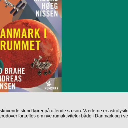
i skrivende stund kører på ottende sæson. Værterne er astrofysi
 Derudover fortælles om nye rumaktiviteter både i Danmark og i v