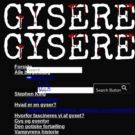
Fortsæt
til
indhold
Forside
Alle blogindlæg
Bøger: A – H
I – N
O – Å
Search for:
Search Button
Stephen King
Filmatiseringer
Hvad er en gyser?
Gyseren: om subgenrer, psykologi og eventyrtræk 
Hvorfor fascineres vi af gyset?
Gys og eventyr
Den gotiske fortælling
Vampyrens historie