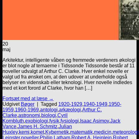
20
maj
Arkitektur, intelligente våben og fremmede verdeners økologi
er blot nogle af temaerne i Tidssonde Tidssonde består af 11
noveller udvalgt af Arthur C. Clarke. Hver enkel novelle er
valgt ud fra ønsket om, at den udover at underholde også
belyser en videnskab eller teknologi. Hver novelle indledes
med et kort forord af Clarke, hvor han […]
Fortsæt med at læse
→
Udgivet
Bøger
|
Tagged
1920-1929
,
1940-1949
,
1950-
1959
,
1960-1969
,
antologi
,
arkæologi
,
Arthur C.
Clarke
,
astronomi
,
biologi
,
Cyril
Kornbluth
,
exobiologi
,
fysik
,
fysiologi
,
Isaac Asimov
,
Jack
Vance
,
James H. Schmitz
,
Julian
Huxley
,
kemi
,
komet
,
Kybernetik
,
matematik
,
medicin
,
meteorologi
Leinster
,
noveller
,
Philip Latham
,
Robert A. Heinlein
,
Robert