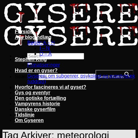
Fortsæt
til
indhold
Forside
Alle blogindlæg
Bøger: A – H
I – N
O – Å
Stephen King
Filmatiseringer
Hvad er en gyser?
Gyseren: om subgenrer, psykologi og eventyrtræk
Search for:
Search Button
(uddrag)
Hvorfor fascineres vi af gyset?
Gys og eventyr
Den gotiske fortælling
Vampyrens historie
Danske gyserfilm
Tidslinje
Om Gyseren
Tag Arkiver:
meteorologi