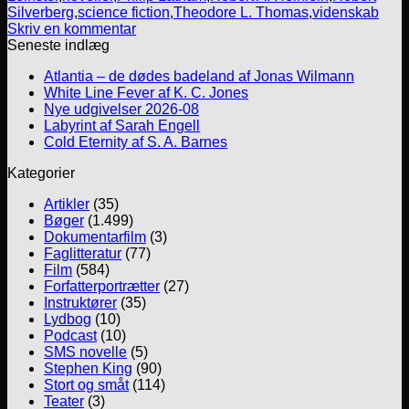
Silverberg
,
science fiction
,
Theodore L. Thomas
,
videnskab
Skriv en kommentar
Seneste indlæg
Atlantia – de dødes badeland af Jonas Wilmann
White Line Fever af K. C. Jones
Nye udgivelser 2026-08
Labyrint af Sarah Engell
Cold Eternity af S. A. Barnes
Kategorier
Artikler
(35)
Bøger
(1.499)
Dokumentarfilm
(3)
Faglitteratur
(77)
Film
(584)
Forfatterportrætter
(27)
Instruktører
(35)
Lydbog
(10)
Podcast
(10)
SMS novelle
(5)
Stephen King
(90)
Stort og småt
(114)
Teater
(3)