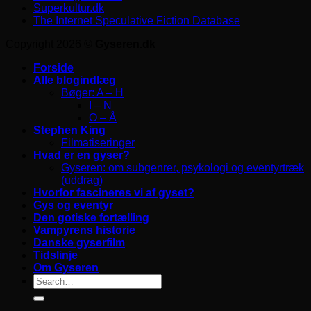
Superkultur.dk
The Internet Speculative Fiction Database
Copyright 2026 ©
Gyseren.dk
Forside
Alle blogindlæg
Bøger: A – H
I – N
O – Å
Stephen King
Filmatiseringer
Hvad er en gyser?
Gyseren: om subgenrer, psykologi og eventyrtræk
(uddrag)
Hvorfor fascineres vi af gyset?
Gys og eventyr
Den gotiske fortælling
Vampyrens historie
Danske gyserfilm
Tidslinje
Om Gyseren