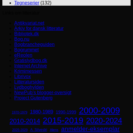
Tegneserier
(132)
Links om litteratur
Antikvariat.net
Arkiv for dansk litteratur
Bibliotek.dk
Bog.nu
Bogbrancheguiden
Bogrummet
eReolen
Gratislydbog.dk
Internet Archive
Krimimessen
Librivox
Litteratursiden
Lydboghylden
NewPub's blogger-oversigt
Project Gutenberg
2000-2009
1980-1989
1990-1999
1970-1979
2015-2019
2020-2024
2010-2014
anmelder-eksemplar
A. Silvestri
2025-2029
Aliens