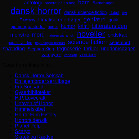
børn
antologi
Børnebøger
baseret på en bog
dansk horror
dansk science fiction
debut
dyr
genfærd
filmatiserede bøger
Fantasy
gotik
Litteratursiden
humor
krimi
hjemsøgte steder
horror
noveller
mord
monstre
ondskab
naturen går amok
science fiction
seriemord
parallelverden
psykologisk portræt
spænding
tegneserie
thriller
ungdomsbøger
Stephen King
zombier
vampyrer
venskab
Gode horrorlinks m.m.
Dansk Horror Selskab
En lejemorder ser tilbage
Fra Sortsand
Gyserbiblioteket
H.P. Lovecraft
Heaven of Horror
Himmelskibet
Horror Film History
Horrorsiden.dk
Planet Pulp
Scaryo
Skræk og Rædsel