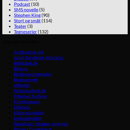
Podcast
(10)
SMS novelle
(5)
Stephen King
(90)
Stort og småt
(114)
Teater
(3)
Tegneserier
(132)
Links om litteratur
Antikvariat.net
Arkiv for dansk litteratur
Bibliotek.dk
Bog.nu
Bogbrancheguiden
Bogrummet
eReolen
Gratislydbog.dk
Internet Archive
Krimimessen
Librivox
Litteratursiden
Lydboghylden
NewPub's blogger-oversigt
Project Gutenberg