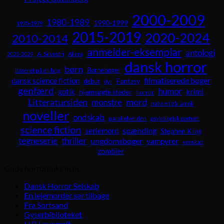
2000-2009
1980-1989
1990-1999
1970-1979
2015-2019
2020-2024
2010-2014
anmelder-eksemplar
antologi
A. Silvestri
2025-2029
Aliens
dansk horror
børn
Børnebøger
baseret på en bog
dansk science fiction
filmatiserede bøger
Fantasy
debut
dyr
genfærd
humor
krimi
gotik
hjemsøgte steder
horror
Litteratursiden
mord
monstre
naturen går amok
noveller
ondskab
parallelverden
psykologisk portræt
science fiction
spænding
seriemord
Stephen King
tegneserie
thriller
ungdomsbøger
vampyrer
venskab
zombier
Gode horrorlinks m.m.
Dansk Horror Selskab
En lejemorder ser tilbage
Fra Sortsand
Gyserbiblioteket
H.P. Lovecraft