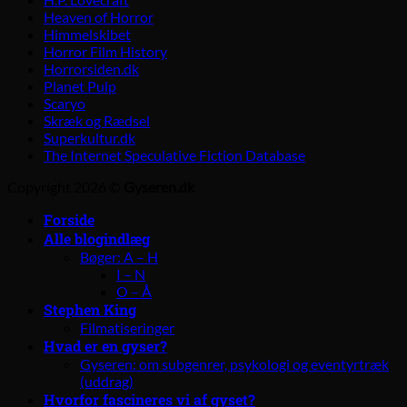
Heaven of Horror
Himmelskibet
Horror Film History
Horrorsiden.dk
Planet Pulp
Scaryo
Skræk og Rædsel
Superkultur.dk
The Internet Speculative Fiction Database
Copyright 2026 ©
Gyseren.dk
Forside
Alle blogindlæg
Bøger: A – H
I – N
O – Å
Stephen King
Filmatiseringer
Hvad er en gyser?
Gyseren: om subgenrer, psykologi og eventyrtræk
(uddrag)
Hvorfor fascineres vi af gyset?