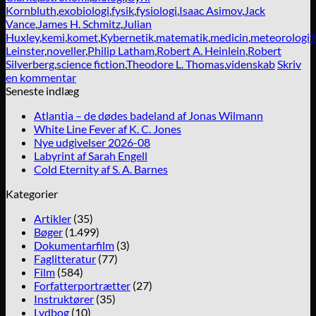
Kornbluth
,
exobiologi
,
fysik
,
fysiologi
,
Isaac Asimov
,
Jack
Vance
,
James H. Schmitz
,
Julian
Huxley
,
kemi
,
komet
,
Kybernetik
,
matematik
,
medicin
,
meteorologi
,
Leinster
,
noveller
,
Philip Latham
,
Robert A. Heinlein
,
Robert
Silverberg
,
science fiction
,
Theodore L. Thomas
,
videnskab
Skriv
en kommentar
Seneste indlæg
Atlantia – de dødes badeland af Jonas Wilmann
White Line Fever af K. C. Jones
Nye udgivelser 2026-08
Labyrint af Sarah Engell
Cold Eternity af S. A. Barnes
Kategorier
Artikler
(35)
Bøger
(1.499)
Dokumentarfilm
(3)
Faglitteratur
(77)
Film
(584)
Forfatterportrætter
(27)
Instruktører
(35)
Lydbog
(10)