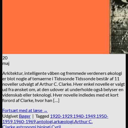
20
maj
Arkitektur, intelligente våben og fremmede verdeners økologi
er blot nogle af temaerne i Tidssonde Tidssonde består af 11
noveller udvalgt af Arthur C. Clarke. Hver enkel novelle er valgt
ud fra ønsket om, at den udover at underholde også belyser en
videnskab eller teknologi. Hver novelle indledes med et kort
forord af Clarke, hvor han […]
Fortsæt med at læse
→
Udgivet
Bøger
|
Tagged
1920-1929
,
1940-1949
,
1950-
1959
,
1960-1969
,
antologi
,
arkæologi
,
Arthur C.
Clarke
,
astronomi
,
biologi
,
Cyril