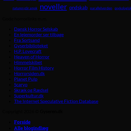
noveller
ondskab
parallelverden
naturen går amok
psykologisk
Gode horrorlinks m.m.
Dansk Horror Selskab
En lejemorder ser tilbage
Fra Sortsand
Gyserbiblioteket
H.P. Lovecraft
Heaven of Horror
Himmelskibet
Horror Film History
Horrorsiden.dk
Planet Pulp
Scaryo
Skræk og Rædsel
Superkultur.dk
The Internet Speculative Fiction Database
Copyright 2026 ©
Gyseren.dk
Forside
Alle blogindlæg