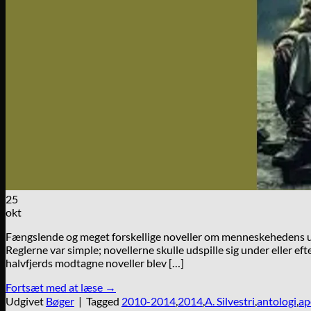
25
okt
Fængslende og meget forskellige noveller om menneskehedens un
Reglerne var simple; novellerne skulle udspille sig under eller e
halvfjerds modtagne noveller blev […]
Fortsæt med at læse
→
Udgivet
Bøger
|
Tagged
2010-2014
,
2014
,
A. Silvestri
,
antologi
,
ap