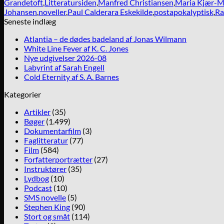
Grandetoft
,
Litteratursiden
,
Manfred Christiansen
,
Maria Kjær-
Johansen
,
noveller
,
Paul Calderara Eskekilde
,
postapokalyptisk
,
Ra
Seneste indlæg
Atlantia – de dødes badeland af Jonas Wilmann
White Line Fever af K. C. Jones
Nye udgivelser 2026-08
Labyrint af Sarah Engell
Cold Eternity af S. A. Barnes
Kategorier
Artikler
(35)
Bøger
(1.499)
Dokumentarfilm
(3)
Faglitteratur
(77)
Film
(584)
Forfatterportrætter
(27)
Instruktører
(35)
Lydbog
(10)
Podcast
(10)
SMS novelle
(5)
Stephen King
(90)
Stort og småt
(114)