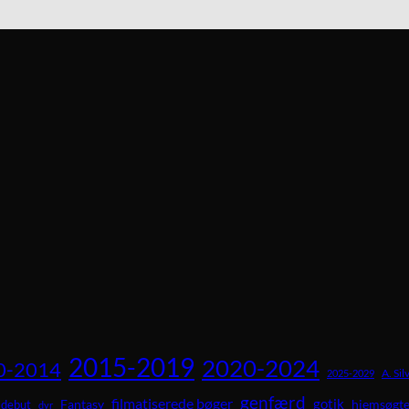
2015-2019
2020-2024
0-2014
A. Sil
2025-2029
genfærd
filmatiserede bøger
gotik
Fantasy
hjemsøgte
debut
dyr