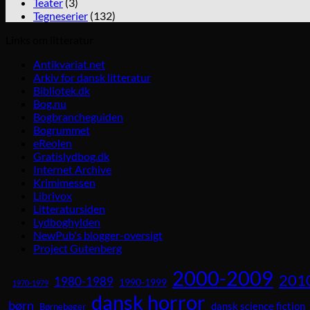
Teater
(3)
Tegneserier
(132)
Links om litteratur
Antikvariat.net
Arkiv for dansk litteratur
Bibliotek.dk
Bog.nu
Bogbrancheguiden
Bogrummet
eReolen
Gratislydbog.dk
Internet Archive
Krimimessen
Librivox
Litteratursiden
Lydboghylden
NewPub's blogger-oversigt
Project Gutenberg
2000-2009
201
1980-1989
1990-1999
1970-1979
dansk horror
børn
dansk science fiction
Børnebøger