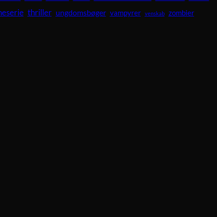
neserie
thriller
ungdomsbøger
vampyrer
zombier
venskab