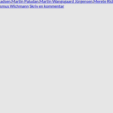
Madsen
,
Martin Paludan
,
Martin Wangsgaard Jürgensen
,
Merete Ric
smus Wichmann
Skriv en kommentar