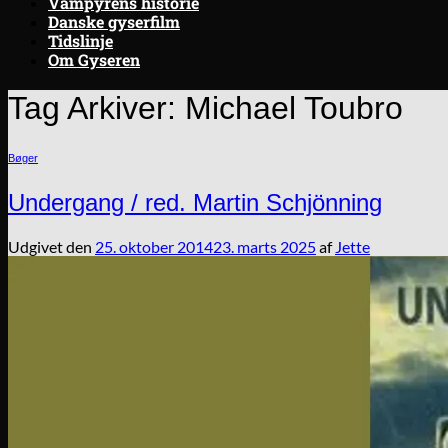
Vampyrens historie
Danske gyserfilm
Tidslinje
Om Gyseren
Tag Arkiver:
Michael Toubro
Bøger
Undergang / red. Martin Schjönning
Udgivet den
25. oktober 2014
23. marts 2025
af
Jette