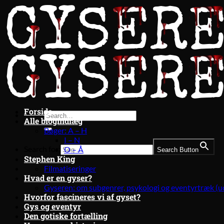
Fortsæt
til
indhold
Forside
Alle blogindlæg
Bøger: A – H
I – N
Search for:
O – Å
Search Button
Stephen King
Filmatiseringer
Hvad er en gyser?
Gyseren: om subgenrer, psykologi og eventyrtræk (u
Hvorfor fascineres vi af gyset?
Gys og eventyr
Den gotiske fortælling