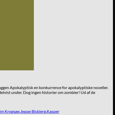
gen Apokalyptisk en konkurrence for apokalyptiske noveller.
 delvist under. Dog ingen historier om zombier! Ud af de
lm Krogsøe
,
Jeppe Bisbjerg
,
Kasper