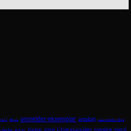
anmelder-eksemplar
antologi
vestri
baseret på en bog
Aliens
Litteratursiden
mord
humor
krimi
monstre
 steder
horror