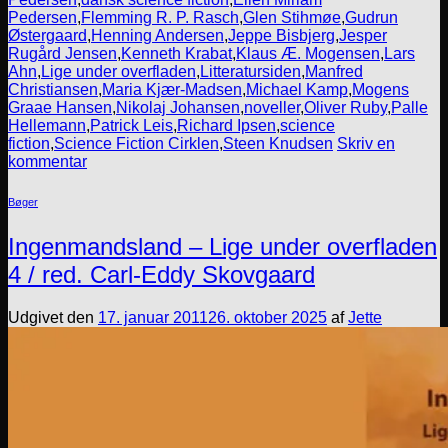
Pedersen
,
Flemming R. P. Rasch
,
Glen Stihmøe
,
Gudrun
Østergaard
,
Henning Andersen
,
Jeppe Bisbjerg
,
Jesper
Rugård Jensen
,
Kenneth Krabat
,
Klaus Æ. Mogensen
,
Lars
Ahn
,
Lige under overfladen
,
Litteratursiden
,
Manfred
Christiansen
,
Maria Kjær-Madsen
,
Michael Kamp
,
Mogens
Graae Hansen
,
Nikolaj Johansen
,
noveller
,
Oliver Ruby
,
Palle
Hellemann
,
Patrick Leis
,
Richard Ipsen
,
science
fiction
,
Science Fiction Cirklen
,
Steen Knudsen
Skriv en
kommentar
Bøger
Ingenmandsland – Lige under overfladen
4 / red. Carl-Eddy Skovgaard
Udgivet den
17. januar 2011
26. oktober 2025
af
Jette