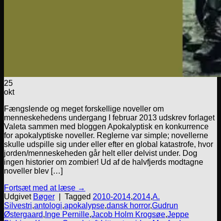
25
okt
Fængslende og meget forskellige noveller om
menneskehedens undergang I februar 2013 udskrev forlaget
Valeta sammen med bloggen Apokalyptisk en konkurrence
for apokalyptiske noveller. Reglerne var simple; novellerne
skulle udspille sig under eller efter en global katastrofe, hvor
jorden/menneskeheden går helt eller delvist under. Dog
ingen historier om zombier! Ud af de halvfjerds modtagne
noveller blev […]
Fortsæt med at læse
→
Udgivet
Bøger
|
Tagged
2010-2014
,
2014
,
A.
Silvestri
,
antologi
,
apokalypse
,
dansk horror
,
Gudrun
Østergaard
,
Inge Pernille
,
Jacob Holm Krogsøe
,
Jeppe