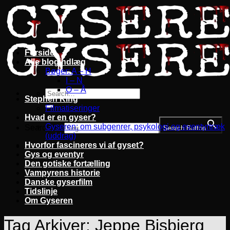
Fortsæt
til
indhold
Forside
Alle blogindlæg
Bøger: A – H
I – N
O – Å
Stephen King
Filmatiseringer
Hvad er en gyser?
Gyseren: om subgenrer, psykologi og eventyrtræk
Search for:
Search Button
(uddrag)
Hvorfor fascineres vi af gyset?
Gys og eventyr
Den gotiske fortælling
Vampyrens historie
Danske gyserfilm
Tidslinje
Om Gyseren
Tag Arkiver:
Jeppe Bisbjerg