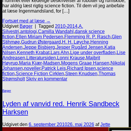
i rummet eller kedelige beskrivelser af robotter og rumskibe,
har aldrig læst rigtig science fiction. Til dem vil jeg anbefale
at læse Ingenmandsland, for […]
Fortsæt med at læse
→
Udgivet
Bøger
|
Tagged
2010-2014
,
A.
Silvestri
,
antologi
,
Camilla Wandahl
,
dansk science
fiction
,
Ellen Miriam Pedersen
,
Flemming R. P. Rasch
,
Glen
Stihmøe
,
Gudrun Østergaard
,
H. H. Løyche
,
Henning
Andersen
,
Jeppe Bisbjerg
,
Jesper Rugård Jensen
,
Katja
Nilsen
,
Kenneth Krabat
,
Lars Ahn
,
Lige under overfladen
,
Lise
Andreasen
,
Litteratursiden
,
Lonni Krause
,
Majbrit
Høyrup
,
Maria Kjær-Madsen
,
Mogens Graae Hansen
,
Nikolaj
Johansen
,
noveller
,
Patrick Leis
,
Richard Ipsen
,
science
fiction
,
Science Fiction Cirklen
,
Steen Knudsen
,
Thomas
Strømsholt
Skriv en kommentar
Bøger
Lyden af vanvid red. Henrik Sandbeck
Harksen
Udgivet den
6. september 2010
26. maj 2026
af
Jette