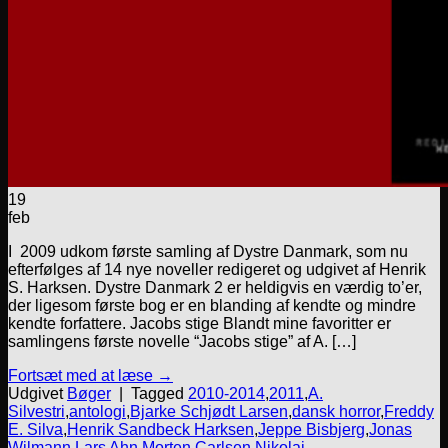
19
feb
I 2009 udkom første samling af Dystre Danmark, som nu
efterfølges af 14 nye noveller redigeret og udgivet af Henrik
S. Harksen. Dystre Danmark 2 er heldigvis en værdig to’er,
der ligesom første bog er en blanding af kendte og mindre
kendte forfattere. Jacobs stige Blandt mine favoritter er
samlingens første novelle “Jacobs stige” af A. […]
Fortsæt med at læse
→
Udgivet
Bøger
|
Tagged
2010-2014
,
2011
,
A.
Silvestri
,
antologi
,
Bjarke Schjødt Larsen
,
dansk horror
,
Freddy
E. Silva
,
Henrik Sandbeck Harksen
,
Jeppe Bisbjerg
,
Jonas
Wilmann
,
Lars Ahn
,
Morten Carlsen
,
Nikolaj