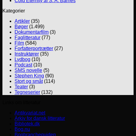
Cold Eternity af S. A. Barnes
Kategorier
Artikler
(35)
Bøger
(1.499)
Dokumentarfilm
(3)
Faglitteratur
(77)
Film
(584)
Forfatterportrætter
(27)
Instruktører
(35)
Lydbog
(10)
Podcast
(10)
SMS novelle
(5)
Stephen King
(90)
Stort og småt
(114)
Teater
(3)
Tegneserier
(132)
Links om litteratur
Antikvariat.net
Arkiv for dansk litteratur
Bibliotek.dk
Bog.nu
Bogbrancheguiden