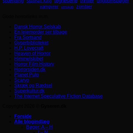
spænding
tegneserie
thriller
ungdomsbøger
Stephen King
zombier
vampyrer
venskab
Gode horrorlinks m.m.
Dansk Horror Selskab
En lejemorder ser tilbage
Fra Sortsand
Gyserbiblioteket
H.P. Lovecraft
Heaven of Horror
Himmelskibet
Horror Film History
Horrorsiden.dk
Planet Pulp
Scaryo
Skræk og Rædsel
Superkultur.dk
The Internet Speculative Fiction Database
Copyright 2026 ©
Gyseren.dk
Forside
Alle blogindlæg
Bøger: A – H
I – N