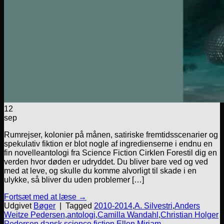
12
sep
Rumrejser, kolonier på månen, satiriske fremtidsscenarier og
spekulativ fiktion er blot nogle af ingredienserne i endnu en
fin novelleantologi fra Science Fiction Cirklen Forestil dig en
verden hvor døden er udryddet. Du bliver bare ved og ved
med at leve, og skulle du komme alvorligt til skade i en
ulykke, så bliver du uden problemer […]
Fortsæt med at læse
→
Udgivet
Bøger
|
Tagged
2010-2014
,
A. Silvestri
,
Anders
Weitze Pedersen
,
antologi
,
Camilla Wandahl
,
Christian Holger
Pedersen
,
dansk science fiction
,
Ellen Miriam