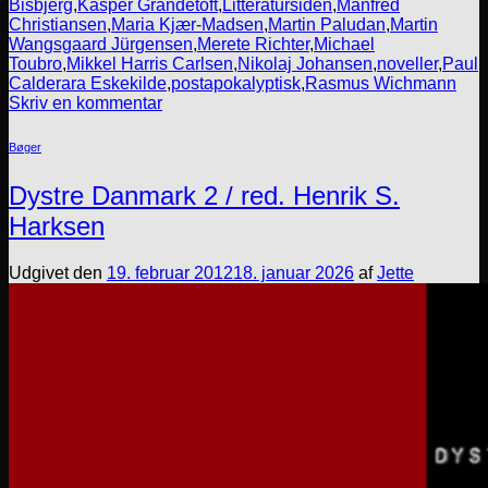
Bisbjerg
,
Kasper Grandetoft
,
Litteratursiden
,
Manfred
Christiansen
,
Maria Kjær-Madsen
,
Martin Paludan
,
Martin
Wangsgaard Jürgensen
,
Merete Richter
,
Michael
Toubro
,
Mikkel Harris Carlsen
,
Nikolaj Johansen
,
noveller
,
Paul
Calderara Eskekilde
,
postapokalyptisk
,
Rasmus Wichmann
Skriv en kommentar
Bøger
Dystre Danmark 2 / red. Henrik S.
Harksen
Udgivet den
19. februar 2012
18. januar 2026
af
Jette