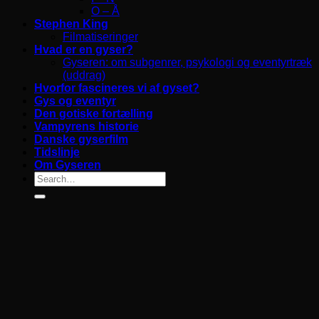
O – Å
Stephen King
Filmatiseringer
Hvad er en gyser?
Gyseren: om subgenrer, psykologi og eventyrtræk
(uddrag)
Hvorfor fascineres vi af gyset?
Gys og eventyr
Den gotiske fortælling
Vampyrens historie
Danske gyserfilm
Tidslinje
Om Gyseren