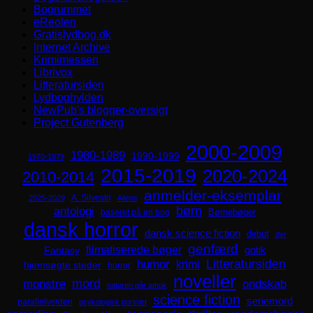
Bogrummet
eReolen
Gratislydbog.dk
Internet Archive
Krimimessen
Librivox
Litteratursiden
Lydboghylden
NewPub's blogger-oversigt
Project Gutenberg
2000-2009
1980-1989
1990-1999
1970-1979
2015-2019
2020-2024
2010-2014
anmelder-eksemplar
A. Silvestri
2025-2029
Aliens
børn
antologi
Børnebøger
baseret på en bog
dansk horror
dansk science fiction
debut
dyr
genfærd
filmatiserede bøger
Fantasy
gotik
Litteratursiden
humor
krimi
hjemsøgte steder
horror
noveller
mord
monstre
ondskab
naturen går amok
science fiction
seriemord
parallelverden
psykologisk portræt