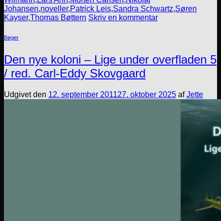
Johansen
,
noveller
,
Patrick Leis
,
Sandra Schwartz
,
Søren
Kayser
,
Thomas Bøttern
Skriv en kommentar
Bøger
Den nye koloni – Lige under overfladen 5
/ red. Carl-Eddy Skovgaard
Udgivet den
12. september 2011
27. oktober 2025
af
Jette