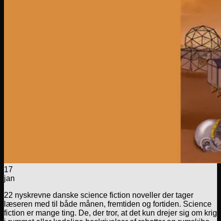
17
jan
22 nyskrevne danske science fiction noveller der tager
læseren med til både månen, fremtiden og fortiden. Science
fiction er mange ting. De, der tror, at det kun drejer sig om krig