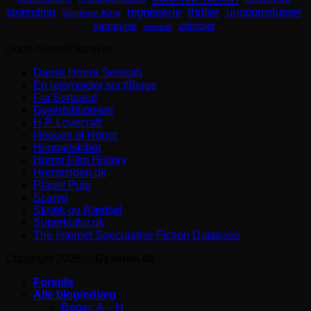
spænding
tegneserie
thriller
ungdomsbøger
Stephen King
zombier
vampyrer
venskab
Gode horrorlinks m.m.
Dansk Horror Selskab
En lejemorder ser tilbage
Fra Sortsand
Gyserbiblioteket
H.P. Lovecraft
Heaven of Horror
Himmelskibet
Horror Film History
Horrorsiden.dk
Planet Pulp
Scaryo
Skræk og Rædsel
Superkultur.dk
The Internet Speculative Fiction Database
Copyright 2026 ©
Gyseren.dk
Forside
Alle blogindlæg
Bøger: A – H