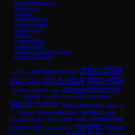
Bogbrancheguiden
Bogrummet
eReolen
Gratislydbog.dk
Internet Archive
Krimimessen
Librivox
Litteratursiden
Lydboghylden
NewPub's blogger-oversigt
Project Gutenberg
2000-2009
1980-1989
1990-1999
1970-1979
2015-2019
2020-2024
2010-2014
anmelder-eksemplar
A. Silvestri
2025-2029
Aliens
børn
antologi
Børnebøger
baseret på en bog
dansk horror
dansk science fiction
debut
dyr
genfærd
filmatiserede bøger
Fantasy
gotik
Litteratursiden
humor
krimi
hjemsøgte steder
horror
noveller
mord
monstre
ondskab
naturen går amok
science fiction
seriemord
parallelverden
psykologisk portræt