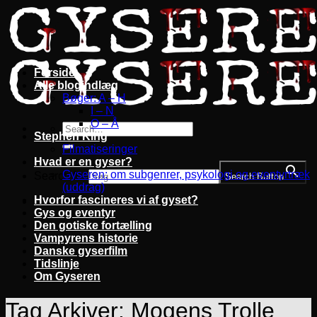
Fortsæt
til
indhold
Forside
Alle blogindlæg
Bøger: A – H
I – N
O – Å
Stephen King
Filmatiseringer
Hvad er en gyser?
Gyseren: om subgenrer, psykologi og eventyrtræk
Search for:
Search Button
(uddrag)
Hvorfor fascineres vi af gyset?
Gys og eventyr
Den gotiske fortælling
Vampyrens historie
Danske gyserfilm
Tidslinje
Om Gyseren
Tag Arkiver:
Mogens Trolle