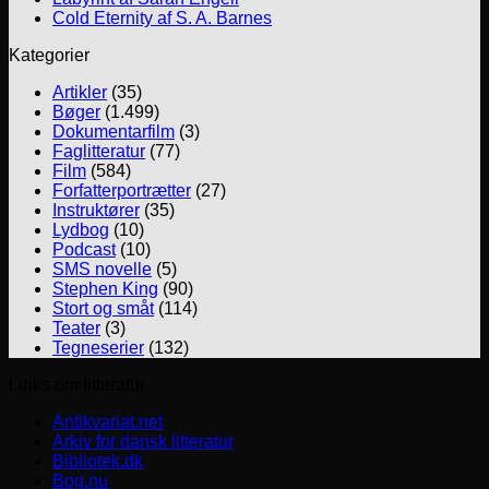
Cold Eternity af S. A. Barnes
Kategorier
Artikler
(35)
Bøger
(1.499)
Dokumentarfilm
(3)
Faglitteratur
(77)
Film
(584)
Forfatterportrætter
(27)
Instruktører
(35)
Lydbog
(10)
Podcast
(10)
SMS novelle
(5)
Stephen King
(90)
Stort og småt
(114)
Teater
(3)
Tegneserier
(132)
Links om litteratur
Antikvariat.net
Arkiv for dansk litteratur
Bibliotek.dk
Bog.nu