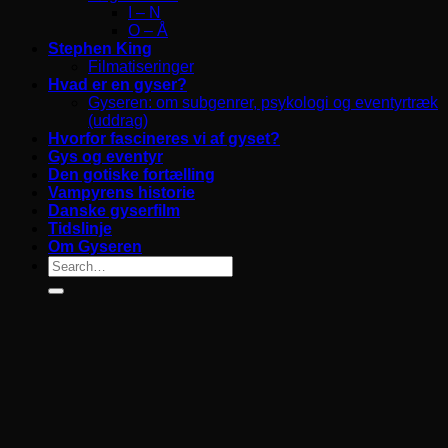
I – N
O – Å
Stephen King
Filmatiseringer
Hvad er en gyser?
Gyseren: om subgenrer, psykologi og eventyrtræk
(uddrag)
Hvorfor fascineres vi af gyset?
Gys og eventyr
Den gotiske fortælling
Vampyrens historie
Danske gyserfilm
Tidslinje
Om Gyseren