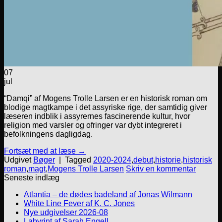
07
jul
“Damqi” af Mogens Trolle Larsen er en historisk roman om
blodige magtkampe i det assyriske rige, der samtidig giver
læseren indblik i assyrernes fascinerende kultur, hvor
religion med varsler og ofringer var dybt integreret i
befolkningens dagligdag.
Fortsæt med at læse
→
Udgivet
Bøger
|
Tagged
2020-2024
,
debut
,
historie
,
historisk
roman
,
magt
,
Mogens Trolle Larsen
Skriv en kommentar
Seneste indlæg
Atlantia – de dødes badeland af Jonas Wilmann
White Line Fever af K. C. Jones
Nye udgivelser 2026-08
Labyrint af Sarah Engell