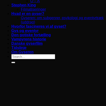
O – Å
Stephen King
Filmatiseringer
Hvad er en gyser?
Gyseren: om subgenrer, psykologi og eventyrtræk
(uddrag)
Hvorfor fascineres vi af gyset?
Gys og eventyr
Den gotiske fortælling
Vampyrens historie
Danske gyserfilm
Tidslinje
Om Gyseren