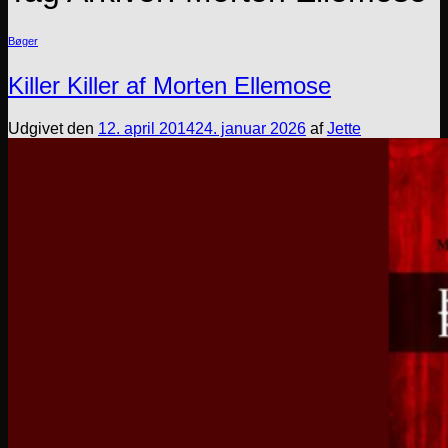
Bøger
Killer Killer af Morten Ellemose
Udgivet den
12. april 2014
24. januar 2026
af
Jette