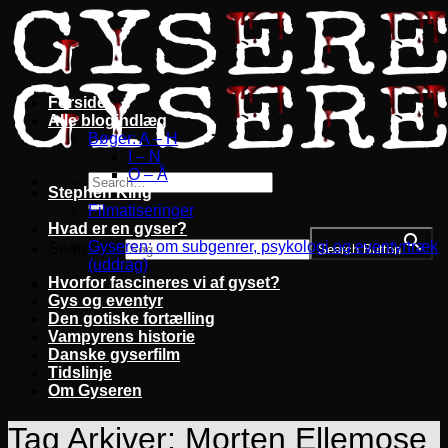
Fortsæt
til
indhold
Forside
Alle blogindlæg
Bøger: A – H
I – N
O – Å
Stephen King
Filmatiseringer
Hvad er en gyser?
Gyseren: om subgenrer, psykologi og eventyrtræk
Search for:
Search Button
(uddrag)
Hvorfor fascineres vi af gyset?
Gys og eventyr
Den gotiske fortælling
Vampyrens historie
Danske gyserfilm
Tidslinje
Om Gyseren
Tag Arkiver:
Morten Ellemose