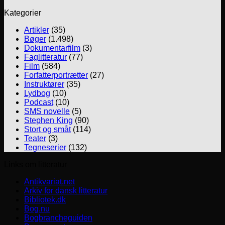
Kategorier
Artikler
(35)
Bøger
(1.498)
Dokumentarfilm
(3)
Faglitteratur
(77)
Film
(584)
Forfatterportrætter
(27)
Instruktører
(35)
Lydbog
(10)
Podcast
(10)
SMS novelle
(5)
Stephen King
(90)
Stort og småt
(114)
Teater
(3)
Tegneserier
(132)
Links om litteratur
Antikvariat.net
Arkiv for dansk litteratur
Bibliotek.dk
Bog.nu
Bogbrancheguiden