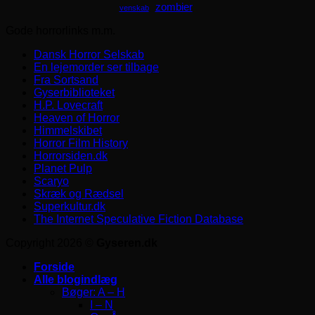
zombier
venskab
Gode horrorlinks m.m.
Dansk Horror Selskab
En lejemorder ser tilbage
Fra Sortsand
Gyserbiblioteket
H.P. Lovecraft
Heaven of Horror
Himmelskibet
Horror Film History
Horrorsiden.dk
Planet Pulp
Scaryo
Skræk og Rædsel
Superkultur.dk
The Internet Speculative Fiction Database
Copyright 2026 ©
Gyseren.dk
Forside
Alle blogindlæg
Bøger: A – H
I – N