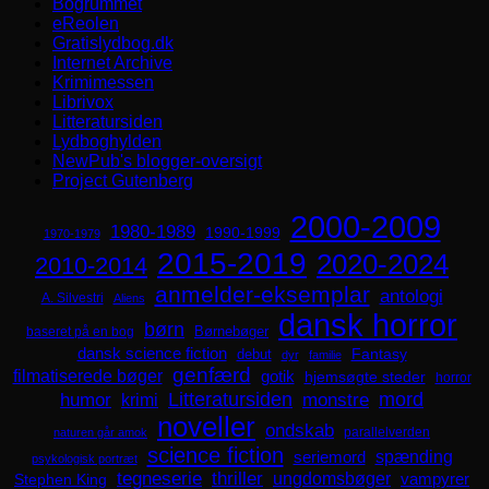
Bogrummet
eReolen
Gratislydbog.dk
Internet Archive
Krimimessen
Librivox
Litteratursiden
Lydboghylden
NewPub's blogger-oversigt
Project Gutenberg
2000-2009
1980-1989
1990-1999
1970-1979
2015-2019
2020-2024
2010-2014
anmelder-eksemplar
antologi
A. Silvestri
Aliens
dansk horror
børn
Børnebøger
baseret på en bog
dansk science fiction
Fantasy
debut
dyr
familie
genfærd
filmatiserede bøger
gotik
hjemsøgte steder
horror
mord
Litteratursiden
humor
krimi
monstre
noveller
ondskab
parallelverden
naturen går amok
science fiction
spænding
seriemord
psykologisk portræt
tegneserie
thriller
ungdomsbøger
Stephen King
vampyrer