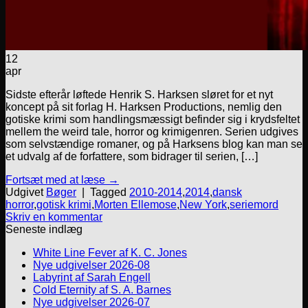
12
apr
Sidste efterår løftede Henrik S. Harksen sløret for et nyt
koncept på sit forlag H. Harksen Productions, nemlig den
gotiske krimi som handlingsmæssigt befinder sig i krydsfeltet
mellem the weird tale, horror og krimigenren. Serien udgives
som selvstændige romaner, og på Harksens blog kan man se
et udvalg af de forfattere, som bidrager til serien, […]
Fortsæt med at læse
→
Udgivet
Bøger
|
Tagged
2010-2014
,
2014
,
dansk
horror
,
gotisk krimi
,
Morten Ellemose
,
New York
,
seriemord
Skriv en kommentar
Seneste indlæg
White Line Fever af K. C. Jones
Nye udgivelser 2026-08
Labyrint af Sarah Engell
Cold Eternity af S. A. Barnes
Nye udgivelser 2026-07