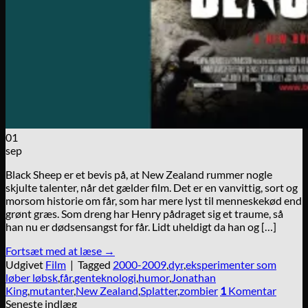
01
sep
Black Sheep er et bevis på, at New Zealand rummer nogle
skjulte talenter, når det gælder film. Det er en vanvittig, sort og
morsom historie om får, som har mere lyst til menneskekød end
grønt græs. Som dreng har Henry pådraget sig et traume, så
han nu er dødsensangst for får. Lidt uheldigt da han og […]
Fortsæt med at læse
→
Udgivet
Film
|
Tagged
2000-2009
,
dyr
,
eksperimenter som
løber løbsk
,
får
,
genteknologi
,
humor
,
Jonathan
King
,
mutanter
,
New Zealand
,
Splatter
,
zombier
1
Komentar
Seneste indlæg