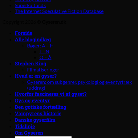
Superkultur.dk
The Internet Speculative Fiction Database
Copyright 2026 ©
Gyseren.dk
Forside
Alle blogindlæg
Bøger: A – H
I – N
O – Å
Stephen King
Filmatiseringer
Hvad er en gyser?
Gyseren: om subgenrer, psykologi og eventyrtræk
(uddrag)
Hvorfor fascineres vi af gyset?
Gys og eventyr
Den gotiske fortælling
Vampyrens historie
Danske gyserfilm
Tidslinje
Om Gyseren