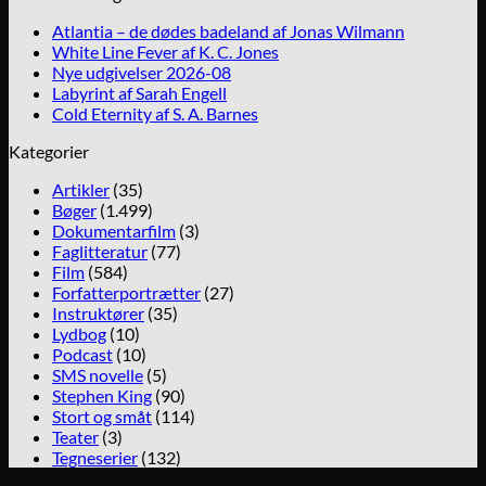
Atlantia – de dødes badeland af Jonas Wilmann
White Line Fever af K. C. Jones
Nye udgivelser 2026-08
Labyrint af Sarah Engell
Cold Eternity af S. A. Barnes
Kategorier
Artikler
(35)
Bøger
(1.499)
Dokumentarfilm
(3)
Faglitteratur
(77)
Film
(584)
Forfatterportrætter
(27)
Instruktører
(35)
Lydbog
(10)
Podcast
(10)
SMS novelle
(5)
Stephen King
(90)
Stort og småt
(114)
Teater
(3)
Tegneserier
(132)