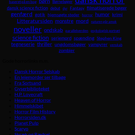
børn
Børnebøger
baseret på en bog
dansk science fiction
filmatiserede bøger
Fantasy
debut
dyr
genfærd
humor
krimi
gotik
hjemsøgte steder
horror
Litteratursiden
mord
monstre
naturen går amok
noveller
ondskab
parallelverden
psykologisk portræt
science fiction
spænding
seriemord
Stephen King
tegneserie
thriller
ungdomsbøger
vampyrer
venskab
zombier
Gode horrorlinks m.m.
Dansk Horror Selskab
En lejemorder ser tilbage
Fra Sortsand
Gyserbiblioteket
H.P. Lovecraft
Heaven of Horror
Himmelskibet
Horror Film History
Horrorsiden.dk
Planet Pulp
Scaryo
Skræk og Rædsel