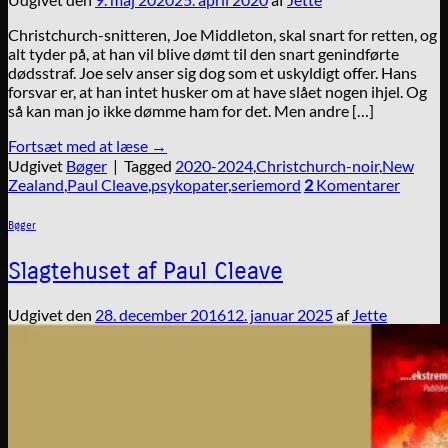
Christchurch-snitteren, Joe Middleton, skal snart for retten, og
alt tyder på, at han vil blive dømt til den snart genindførte
dødsstraf. Joe selv anser sig dog som et uskyldigt offer. Hans
forsvar er, at han intet husker om at have slået nogen ihjel. Og
så kan man jo ikke dømme ham for det. Men andre […]
Fortsæt med at læse
→
Udgivet
Bøger
|
Tagged
2020-2024
,
Christchurch-noir
,
New
Zealand
,
Paul Cleave
,
psykopater
,
seriemord
2
Komentarer
Bøger
Slagtehuset af Paul Cleave
Udgivet den
28. december 2016
12. januar 2025
af
Jette