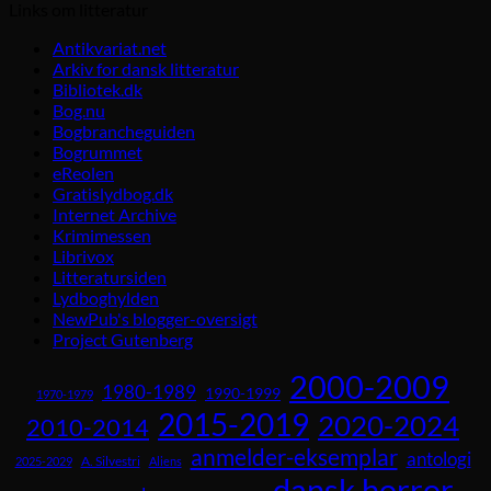
Links om litteratur
Antikvariat.net
Arkiv for dansk litteratur
Bibliotek.dk
Bog.nu
Bogbrancheguiden
Bogrummet
eReolen
Gratislydbog.dk
Internet Archive
Krimimessen
Librivox
Litteratursiden
Lydboghylden
NewPub's blogger-oversigt
Project Gutenberg
2000-2009
1980-1989
1990-1999
1970-1979
2015-2019
2020-2024
2010-2014
anmelder-eksemplar
antologi
A. Silvestri
2025-2029
Aliens
dansk horror