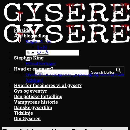
Fortsæt
til
indhold
Forside
Alle blogindlæg
Bøger: A – H
I – N
O – Å
Stephen King
Filmatiseringer
Hvad er en gyser?
Search for:
Search Button
Gyseren: om subgenrer, psykologi og eventyrtræk
(uddrag)
Hvorfor fascineres vi af gyset?
Gys og eventyr
Den gotiske fortælling
Vampyrens historie
Danske gyserfilm
Tidslinje
Om Gyseren