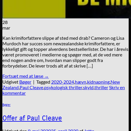
28
mar
Kan krimiforfattere slippe af sted med drab? Cameron og Lisa
Murdoch har succes som newzealandske krimiforfattere, er
lykkeligt gift og topper alverdens bestsellerlister. De har i årevis
været promoveret i medierne og spøger med, at de ved mere
end nogen andre om, hvordan man slipper godt fra
forbrydelser. De lever trods alt af at skrive […]
Fortsæt med at læse
→
Udgivet
Bøger
|
Tagged
2020-2024
,
hævn
,
kidnapning
,
New
Zealand
,
Paul Cleave
,
psykologisk thriller
,
skyld
,
thriller
Skriv en
kommentar
Bøger
Offer af Paul Cleave
Udgivet den
9. maj 2020
25. april 2020
af
Jette