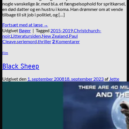
nogle vanskelige år, med bl.a. et fængselsophold for spritkørsel,
en død datter og en hustru i koma. Han drømmer om at vende
tilbage til sit job i politiet, og […]
Fortsæt med at læse
→
Udgivet
Bøger
|
Tagged
2015-2019
,
Christchurch-
noir
,
Litteratursiden
,
New Zealand
,
Paul
Cleave
,
seriemord
,
thriller
2
Komentarer
Film
Black Sheep
Udgivet den
1. september 2008
18. september 2023
af
Jette