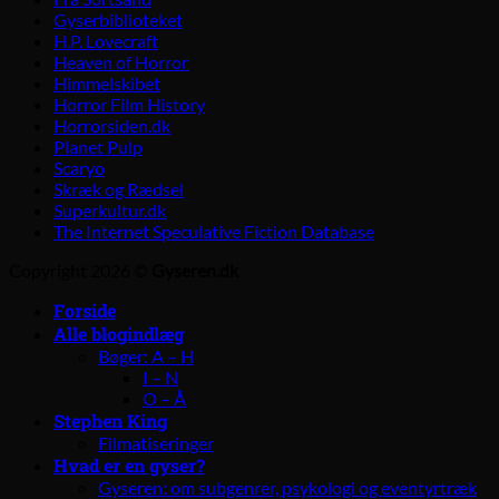
Gyserbiblioteket
H.P. Lovecraft
Heaven of Horror
Himmelskibet
Horror Film History
Horrorsiden.dk
Planet Pulp
Scaryo
Skræk og Rædsel
Superkultur.dk
The Internet Speculative Fiction Database
Copyright 2026 ©
Gyseren.dk
Forside
Alle blogindlæg
Bøger: A – H
I – N
O – Å
Stephen King
Filmatiseringer
Hvad er en gyser?
Gyseren: om subgenrer, psykologi og eventyrtræk