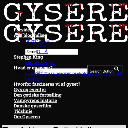
Fortsæt
til
indhold
Forside
Alle blogindlæg
Bøger: A – H
I – N
O – Å
Stephen King
Filmatiseringer
Hvad er en gyser?
Search for:
Search Button
Gyseren: om subgenrer, psykologi og eventyrtræk
(uddrag)
Hvorfor fascineres vi af gyset?
Gys og eventyr
Den gotiske fortælling
Vampyrens historie
Danske gyserfilm
Tidslinje
Om Gyseren