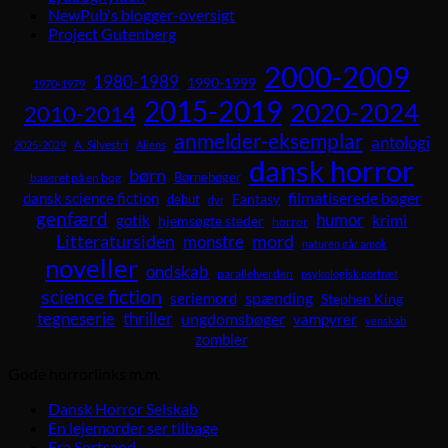
NewPub's blogger-oversigt
Project Gutenberg
2000-2009
1980-1989
1990-1999
1970-1979
2015-2019
2020-2024
2010-2014
anmelder-eksemplar
antologi
A. Silvestri
2025-2029
Aliens
dansk horror
børn
Børnebøger
baseret på en bog
dansk science fiction
filmatiserede bøger
Fantasy
debut
dyr
genfærd
humor
krimi
gotik
hjemsøgte steder
horror
Litteratursiden
mord
monstre
naturen går amok
noveller
ondskab
parallelverden
psykologisk portræt
science fiction
spænding
seriemord
Stephen King
tegneserie
thriller
ungdomsbøger
vampyrer
venskab
zombier
Gode horrorlinks m.m.
Dansk Horror Selskab
En lejemorder ser tilbage
Fra Sortsand