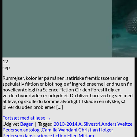
12
sep
Rumrejser, kolonier på månen, satiriske fremtidsscenarier og
spekulativ fiktion er blot nogle af ingredienserne i endnu en fin
novelleantologi fra Science Fiction Cirklen Forestil dig en
verden hvor døden er udryddet. Du bliver bare ved og ved med
at leve, og skulle du komme alvorligt til skade i en ulykke, så
bliver du uden problemer […]
Fortsæt med at læse
→
Udgivet
Bøger
|
Tagged
2010-2014
,
A. Silvestri
,
Anders Weitze
Pedersen
,
antologi
,
Camilla Wandahl
,
Christian Holger
Pedersen
,
dansk science fiction
,
Ellen Miriam