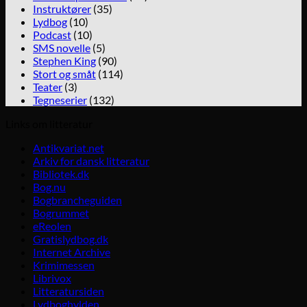
Instruktører
(35)
Lydbog
(10)
Podcast
(10)
SMS novelle
(5)
Stephen King
(90)
Stort og småt
(114)
Teater
(3)
Tegneserier
(132)
Links om litteratur
Antikvariat.net
Arkiv for dansk litteratur
Bibliotek.dk
Bog.nu
Bogbrancheguiden
Bogrummet
eReolen
Gratislydbog.dk
Internet Archive
Krimimessen
Librivox
Litteratursiden
Lydboghylden