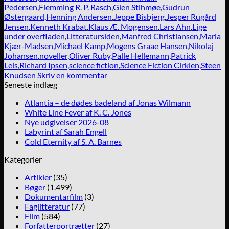
Pedersen
,
Flemming R. P. Rasch
,
Glen Stihmøe
,
Gudrun
Østergaard
,
Henning Andersen
,
Jeppe Bisbjerg
,
Jesper Rugård
Jensen
,
Kenneth Krabat
,
Klaus Æ. Mogensen
,
Lars Ahn
,
Lige
under overfladen
,
Litteratursiden
,
Manfred Christiansen
,
Maria
Kjær-Madsen
,
Michael Kamp
,
Mogens Graae Hansen
,
Nikolaj
Johansen
,
noveller
,
Oliver Ruby
,
Palle Hellemann
,
Patrick
Leis
,
Richard Ipsen
,
science fiction
,
Science Fiction Cirklen
,
Steen
Knudsen
Skriv en kommentar
Seneste indlæg
Atlantia – de dødes badeland af Jonas Wilmann
White Line Fever af K. C. Jones
Nye udgivelser 2026-08
Labyrint af Sarah Engell
Cold Eternity af S. A. Barnes
Kategorier
Artikler
(35)
Bøger
(1.499)
Dokumentarfilm
(3)
Faglitteratur
(77)
Film
(584)
Forfatterportrætter
(27)