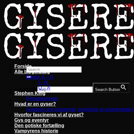
Fortsæt
til
indhold
Forside
Alle blogindlæg
Bøger: A – H
I – N
O – Å
Search for:
Search Button
Stephen King
Filmatiseringer
Hvad er en gyser?
Gyseren: om subgenrer, psykologi og eventyrtræk 
Hvorfor fascineres vi af gyset?
Gys og eventyr
Den gotiske fortælling
Vampyrens historie