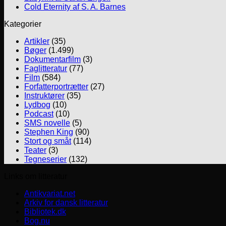
Cold Eternity af S. A. Barnes
Kategorier
Artikler
(35)
Bøger
(1.499)
Dokumentarfilm
(3)
Faglitteratur
(77)
Film
(584)
Forfatterportrætter
(27)
Instruktører
(35)
Lydbog
(10)
Podcast
(10)
SMS novelle
(5)
Stephen King
(90)
Stort og småt
(114)
Teater
(3)
Tegneserier
(132)
Links om litteratur
Antikvariat.net
Arkiv for dansk litteratur
Bibliotek.dk
Bog.nu