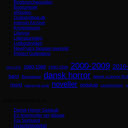
Bogbrancheguiden
Bogrummet
eReolen
Gratislydbog.dk
Internet Archive
Krimimessen
Librivox
Litteratursiden
Lydboghylden
NewPub's blogger-oversigt
Project Gutenberg
2000-2009
2010
1980-1989
1990-1999
1970-1979
dansk horror
børn
dansk science fict
Børnebøger
noveller
mord
ondskab
parallelverden
naturen går amok
p
Gode horrorlinks m.m.
Dansk Horror Selskab
En lejemorder ser tilbage
Fra Sortsand
Gyserbiblioteket