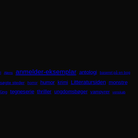
anmelder-eksemplar
antologi
i
baseret på en bog
Aliens
Litteratursiden
humor
krimi
monstre
søgte steder
horror
tegneserie
thriller
ungdomsbøger
King
vampyrer
venskab