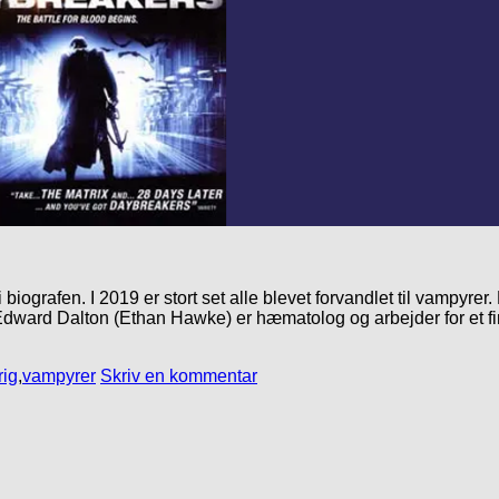
iografen. I 2019 er stort set alle blevet forvandlet til vampyre
 Edward Dalton (Ethan Hawke) er hæmatolog og arbejder for et f
rig
,
vampyrer
Skriv en kommentar