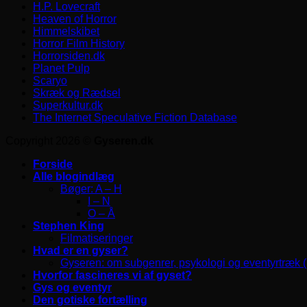
H.P. Lovecraft
Heaven of Horror
Himmelskibet
Horror Film History
Horrorsiden.dk
Planet Pulp
Scaryo
Skræk og Rædsel
Superkultur.dk
The Internet Speculative Fiction Database
Copyright 2026 ©
Gyseren.dk
Forside
Alle blogindlæg
Bøger: A – H
I – N
O – Å
Stephen King
Filmatiseringer
Hvad er en gyser?
Gyseren: om subgenrer, psykologi og eventyrtræk 
Hvorfor fascineres vi af gyset?
Gys og eventyr
Den gotiske fortælling