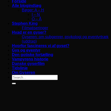
Forside
Alle blogindlæg
Bøger: A – H
I – N
O – Å
Stephen King
Filmatiseringer
Hvad er en gyser?
Gyseren: om subgenrer, psykologi og eventyrtræk
(uddrag)
Hvorfor fascineres vi af gyset?
Gys og eventyr
Den gotiske fortælling
Vampyrens historie
Danske gyserfilm
Tidslinje
Om Gyseren