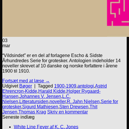
03
mar
“Vildsindet” er en del af forlagene Escho & Sidste
Århundredes Serie for grotesker. Antologien indeholder 14
noveller skrevet af 10 danske og norske forfattere i årene
1900 til 1910.
Fortsæt med at læse
→
Udgivet
Bøger
|
Tagged
1900-1909
,
antologi
,
Astrid
Ehrencron-Kidde
,
Harald Kidde
,
Holger Rygaard-
Hansen
,
Johannes V. Jensen
,
L.C.
Nielsen
,
Litteratursiden
,
noveller
,
R. Jahn Nielsen
,
Serie for
grotesker
,
Sigurd Mathiesen
,
Sten Drewsen
,
Thit
Jensen
,
Thomas Krag
Skriv en kommentar
Seneste indlæg
White Line Fever af K. C. Jones