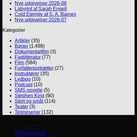
Nye udgivelser 2026-08
Labyrint af Sarah Engell
Cold Eternity af S. A. Barnes
Nye udgivelser 2026-07
Kategorier
Artikler
(35)
Bøger
(1.498)
Dokumentarfilm
(3)
Faglitteratur
(77)
Film
(584)
Forfatterportrætter
(27)
Instruktører
(35)
Lydbog
(10)
Podcast
(10)
SMS novelle
(5)
Stephen King
(90)
Stort og småt
(114)
Teater
(3)
Tegneserier
(132)
Links om litteratur
Antikvariat.net