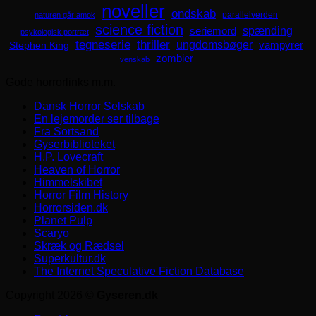
noveller
ondskab
parallelverden
naturen går amok
science fiction
spænding
seriemord
psykologisk portræt
tegneserie
thriller
ungdomsbøger
Stephen King
vampyrer
zombier
venskab
Gode horrorlinks m.m.
Dansk Horror Selskab
En lejemorder ser tilbage
Fra Sortsand
Gyserbiblioteket
H.P. Lovecraft
Heaven of Horror
Himmelskibet
Horror Film History
Horrorsiden.dk
Planet Pulp
Scaryo
Skræk og Rædsel
Superkultur.dk
The Internet Speculative Fiction Database
Copyright 2026 ©
Gyseren.dk