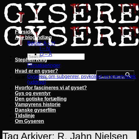
Fortsæt
til
indhold
Forside
Alle blogindlæg
Bøger: A – H
I – N
O – Å
Stephen King
Filmatiseringer
Hvad er en gyser?
Gyseren: om subgenrer, psykologi og eventyrtræk
Search for:
Search Button
(uddrag)
Hvorfor fascineres vi af gyset?
Gys og eventyr
Den gotiske fortælling
Vampyrens historie
Danske gyserfilm
Tidslinje
Om Gyseren
Tag Arkiver:
R. Jahn Nielsen