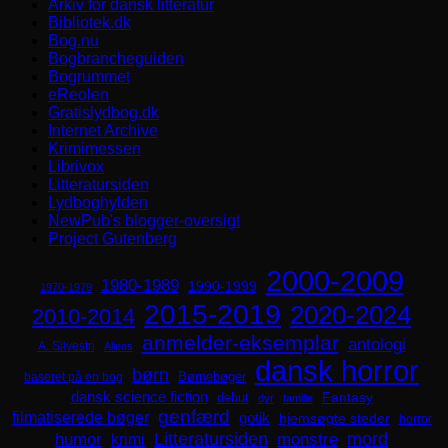
Arkiv for dansk litteratur
Bibliotek.dk
Bog.nu
Bogbrancheguiden
Bogrummet
eReolen
Gratislydbog.dk
Internet Archive
Krimimessen
Librivox
Litteratursiden
Lydboghylden
NewPub's blogger-oversigt
Project Gutenberg
2000-2009
1980-1989
1990-1999
1970-1979
2015-2019
2020-2024
2010-2014
anmelder-eksemplar
antologi
A. Silvestri
Aliens
dansk horror
børn
Børnebøger
baseret på en bog
dansk science fiction
Fantasy
debut
dyr
familie
genfærd
filmatiserede bøger
gotik
hjemsøgte steder
horror
mord
Litteratursiden
humor
krimi
monstre