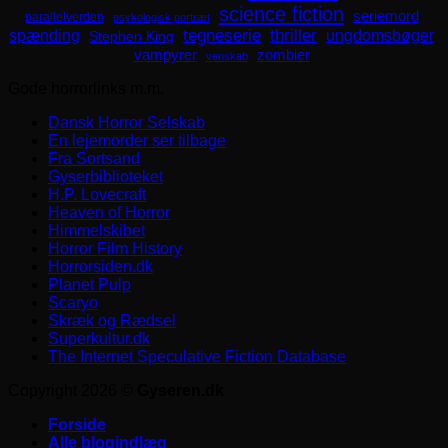
science fiction
seriemord
parallelverden
psykologisk portræt
spænding
tegneserie
thriller
ungdomsbøger
Stephen King
zombier
vampyrer
venskab
Gode horrorlinks m.m.
Dansk Horror Selskab
En lejemorder ser tilbage
Fra Sortsand
Gyserbiblioteket
H.P. Lovecraft
Heaven of Horror
Himmelskibet
Horror Film History
Horrorsiden.dk
Planet Pulp
Scaryo
Skræk og Rædsel
Superkultur.dk
The Internet Speculative Fiction Database
Copyright 2026 ©
Gyseren.dk
Forside
Alle blogindlæg