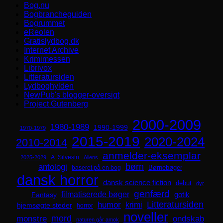
Bog.nu
Bogbrancheguiden
Bogrummet
eReolen
Gratislydbog.dk
Internet Archive
Krimimessen
Librivox
Litteratursiden
Lydboghylden
NewPub's blogger-oversigt
Project Gutenberg
2000-2009
1980-1989
1990-1999
1970-1979
2015-2019
2020-2024
2010-2014
anmelder-eksemplar
A. Silvestri
2025-2029
Aliens
børn
antologi
Børnebøger
baseret på en bog
dansk horror
dansk science fiction
debut
dyr
genfærd
filmatiserede bøger
Fantasy
gotik
Litteratursiden
humor
krimi
hjemsøgte steder
horror
noveller
mord
monstre
ondskab
naturen går amok