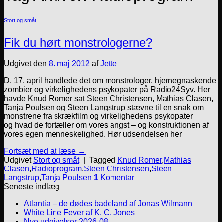
Stort og småt
Fik du hørt monstrologerne?
Udgivet den
8. maj 2012
af
Jette
D. 17. april handlede det om monstrologer, hjernegnaskende
zombier og virkelighedens psykopater på Radio24Syv. Her
havde Knud Romer sat Steen Christensen, Mathias Clasen,
Tanja Poulsen og Steen Langstrup stævne til en snak om
monstrene fra skrækfilm og virkelighedens psykopater
og hvad de fortæller om vores angst – og konstruktionen af
vores egen menneskelighed. Hør udsendelsen her
Fortsæt med at læse
→
Udgivet
Stort og småt
|
Tagged
Knud Romer
,
Mathias
Clasen
,
Radioprogram
,
Steen Christensen
,
Steen
Langstrup
,
Tanja Poulsen
1
Komentar
Seneste indlæg
Atlantia – de dødes badeland af Jonas Wilmann
White Line Fever af K. C. Jones
Nye udgivelser 2026-08