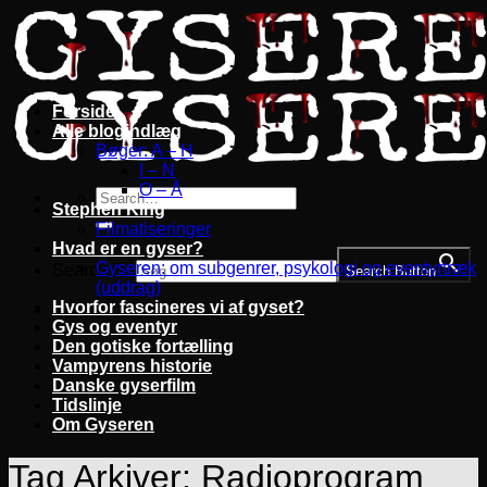
Fortsæt
til
indhold
Forside
Alle blogindlæg
Bøger: A – H
I – N
O – Å
Stephen King
Filmatiseringer
Hvad er en gyser?
Gyseren: om subgenrer, psykologi og eventyrtræk
Search for:
Search Button
(uddrag)
Hvorfor fascineres vi af gyset?
Gys og eventyr
Den gotiske fortælling
Vampyrens historie
Danske gyserfilm
Tidslinje
Om Gyseren
Tag Arkiver:
Radioprogram