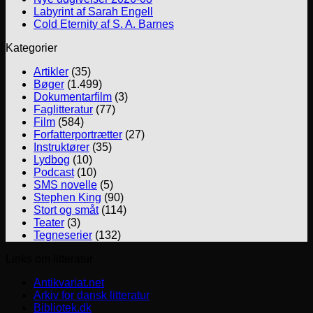
Labyrint af Sarah Engell
Cold Eternity af S. A. Barnes
Kategorier
Artikler
(35)
Bøger
(1.499)
Dokumentarfilm
(3)
Faglitteratur
(77)
Film
(584)
Forfatterportrætter
(27)
Instruktører
(35)
Lydbog
(10)
Podcast
(10)
SMS novelle
(5)
Stephen King
(90)
Stort og småt
(114)
Teater
(3)
Tegneserier
(132)
Links om litteratur
Antikvariat.net
Arkiv for dansk litteratur
Bibliotek.dk