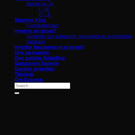
Bøger: A – H
I – N
O – Å
Stephen King
Filmatiseringer
Hvad er en gyser?
Gyseren: om subgenrer, psykologi og eventyrtræk
(uddrag)
Hvorfor fascineres vi af gyset?
Gys og eventyr
Den gotiske fortælling
Vampyrens historie
Danske gyserfilm
Tidslinje
Om Gyseren