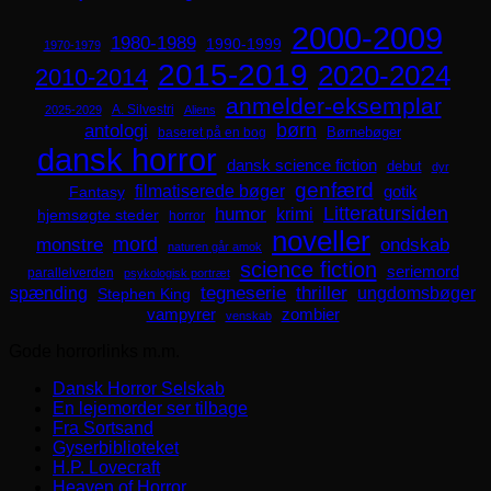
2000-2009
1980-1989
1990-1999
1970-1979
2015-2019
2020-2024
2010-2014
anmelder-eksemplar
A. Silvestri
2025-2029
Aliens
børn
antologi
Børnebøger
baseret på en bog
dansk horror
dansk science fiction
debut
dyr
genfærd
filmatiserede bøger
Fantasy
gotik
Litteratursiden
humor
krimi
hjemsøgte steder
horror
noveller
mord
monstre
ondskab
naturen går amok
science fiction
seriemord
parallelverden
psykologisk portræt
spænding
tegneserie
thriller
ungdomsbøger
Stephen King
zombier
vampyrer
venskab
Gode horrorlinks m.m.
Dansk Horror Selskab
En lejemorder ser tilbage
Fra Sortsand
Gyserbiblioteket
H.P. Lovecraft
Heaven of Horror