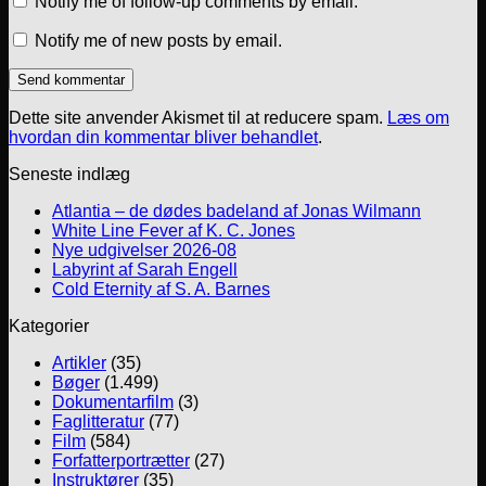
Notify me of follow-up comments by email.
Notify me of new posts by email.
Dette site anvender Akismet til at reducere spam.
Læs om
hvordan din kommentar bliver behandlet
.
Seneste indlæg
Atlantia – de dødes badeland af Jonas Wilmann
White Line Fever af K. C. Jones
Nye udgivelser 2026-08
Labyrint af Sarah Engell
Cold Eternity af S. A. Barnes
Kategorier
Artikler
(35)
Bøger
(1.499)
Dokumentarfilm
(3)
Faglitteratur
(77)
Film
(584)
Forfatterportrætter
(27)
Instruktører
(35)