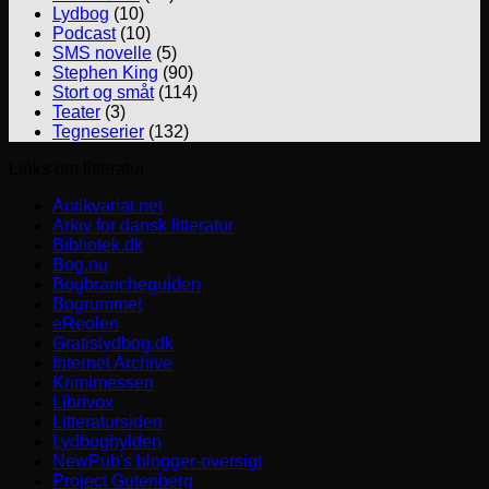
Lydbog
(10)
Podcast
(10)
SMS novelle
(5)
Stephen King
(90)
Stort og småt
(114)
Teater
(3)
Tegneserier
(132)
Links om litteratur
Antikvariat.net
Arkiv for dansk litteratur
Bibliotek.dk
Bog.nu
Bogbrancheguiden
Bogrummet
eReolen
Gratislydbog.dk
Internet Archive
Krimimessen
Librivox
Litteratursiden
Lydboghylden
NewPub's blogger-oversigt
Project Gutenberg