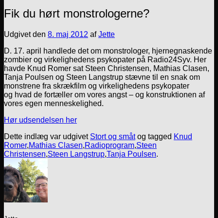
Fik du hørt monstrologerne?
Udgivet den
8. maj 2012
af
Jette
D. 17. april handlede det om monstrologer, hjernegnaskende
zombier og virkelighedens psykopater på Radio24Syv. Her
havde Knud Romer sat Steen Christensen, Mathias Clasen,
Tanja Poulsen og Steen Langstrup stævne til en snak om
monstrene fra skrækfilm og virkelighedens psykopater
og hvad de fortæller om vores angst – og konstruktionen af
vores egen menneskelighed.
Hør udsendelsen her
Dette indlæg var udgivet
Stort og småt
og tagged
Knud
Romer
,
Mathias Clasen
,
Radioprogram
,
Steen
Christensen
,
Steen Langstrup
,
Tanja Poulsen
.