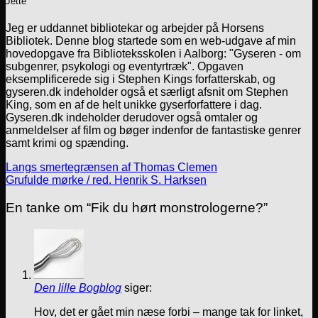
Jette
Jeg er uddannet bibliotekar og arbejder på Horsens
Bibliotek. Denne blog startede som en web-udgave af min
hovedopgave fra Biblioteksskolen i Aalborg: "Gyseren - om
subgenrer, psykologi og eventyrtræk". Opgaven
eksemplificerede sig i Stephen Kings forfatterskab, og
gyseren.dk indeholder også et særligt afsnit om Stephen
King, som en af de helt unikke gyserforfattere i dag.
Gyseren.dk indeholder derudover også omtaler og
anmeldelser af film og bøger indenfor de fantastiske genrer
samt krimi og spænding.
Langs smertegrænsen af Thomas Clemen
Grufulde mørke / red. Henrik S. Harksen
En tanke om “
Fik du hørt monstrologerne?
”
Den lille Bogblog
siger:
Hov, det er gået min næse forbi – mange tak for linket,