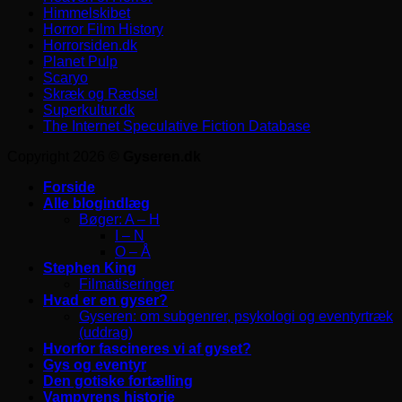
Himmelskibet
Horror Film History
Horrorsiden.dk
Planet Pulp
Scaryo
Skræk og Rædsel
Superkultur.dk
The Internet Speculative Fiction Database
Copyright 2026 ©
Gyseren.dk
Forside
Alle blogindlæg
Bøger: A – H
I – N
O – Å
Stephen King
Filmatiseringer
Hvad er en gyser?
Gyseren: om subgenrer, psykologi og eventyrtræk
(uddrag)
Hvorfor fascineres vi af gyset?
Gys og eventyr
Den gotiske fortælling
Vampyrens historie