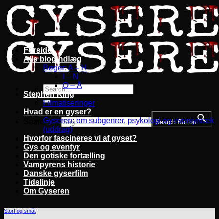
Fortsæt
til
indhold
Forside
Alle blogindlæg
Bøger: A – H
I – N
O – Å
Stephen King
Filmatiseringer
Hvad er en gyser?
Gyseren: om subgenrer, psykologi og eventyrtræk
Search for:
Search Button
(uddrag)
Hvorfor fascineres vi af gyset?
Gys og eventyr
Den gotiske fortælling
Vampyrens historie
Danske gyserfilm
Tidslinje
Om Gyseren
Stort og småt