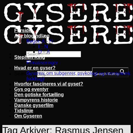
Fortsæt
til
indhold
Forside
Alle blogindlæg
Bøger: A – H
I – N
O – Å
Stephen King
Filmatiseringer
Hvad er en gyser?
Gyseren: om subgenrer, psykologi og eventyrtræk
Search for:
Search Button
(uddrag)
Hvorfor fascineres vi af gyset?
Gys og eventyr
Den gotiske fortælling
Vampyrens historie
Danske gyserfilm
Tidslinje
Om Gyseren
Tag Arkiver:
Rasmus Jensen