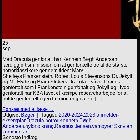
25
sep
Med Dracula genfortalt har Kenneth Bøgh Andersen
færdiggjort sin mission om at genfortælle tre af de største
horrorklassikere gennem tiden: Mary
Shelleys Frankenstein, Robert Louis Stevensons Dr. Jekyll
og Mr. Hyde og Bram Stokers Dracula. I såvel Dracula
genfortalt som i Frankenstein genfortalt og Jekyll og Hyde
genfortalt har KBA lavet et kæmpe researcharbejde for at
holde genfortællingen tro mod originalen, […]
Fortsæt med at læse
→
Udgivet
Bøger
|
Tagged
2020-2024
,
2023
,
anmelder-
eksemplar
,
Dracula
,
horror
,
Kenneth Bøgh
Andersen
,
nyfortolkning
,
Rasmus Jensen
,
vampyrer
Skriv en
kommentar
Seneste indlæg