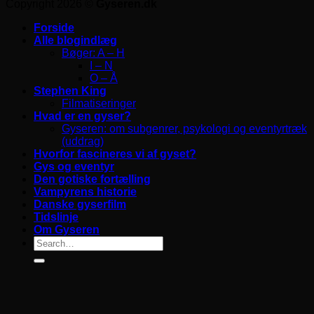
Copyright 2026 ©
Gyseren.dk
Forside
Alle blogindlæg
Bøger: A – H
I – N
O – Å
Stephen King
Filmatiseringer
Hvad er en gyser?
Gyseren: om subgenrer, psykologi og eventyrtræk
(uddrag)
Hvorfor fascineres vi af gyset?
Gys og eventyr
Den gotiske fortælling
Vampyrens historie
Danske gyserfilm
Tidslinje
Om Gyseren