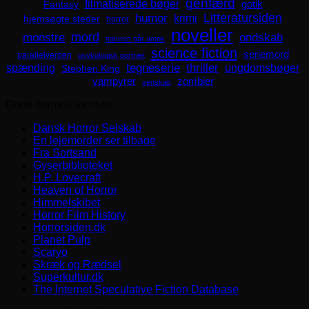
genfærd
filmatiserede bøger
Fantasy
gotik
Litteratursiden
humor
krimi
hjemsøgte steder
horror
noveller
mord
monstre
ondskab
naturen går amok
science fiction
seriemord
parallelverden
psykologisk portræt
spænding
tegneserie
thriller
ungdomsbøger
Stephen King
zombier
vampyrer
venskab
Gode horrorlinks m.m.
Dansk Horror Selskab
En lejemorder ser tilbage
Fra Sortsand
Gyserbiblioteket
H.P. Lovecraft
Heaven of Horror
Himmelskibet
Horror Film History
Horrorsiden.dk
Planet Pulp
Scaryo
Skræk og Rædsel
Superkultur.dk
The Internet Speculative Fiction Database