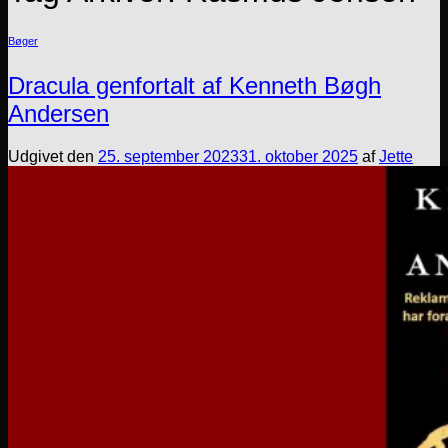
Bøger
Dracula genfortalt af Kenneth Bøgh
Andersen
Udgivet den
25. september 2023
31. oktober 2025
af
Jette