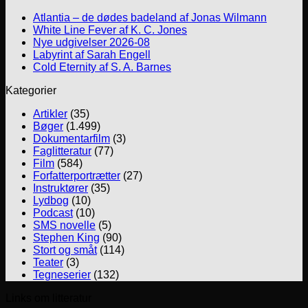
Atlantia – de dødes badeland af Jonas Wilmann
White Line Fever af K. C. Jones
Nye udgivelser 2026-08
Labyrint af Sarah Engell
Cold Eternity af S. A. Barnes
Kategorier
Artikler
(35)
Bøger
(1.499)
Dokumentarfilm
(3)
Faglitteratur
(77)
Film
(584)
Forfatterportrætter
(27)
Instruktører
(35)
Lydbog
(10)
Podcast
(10)
SMS novelle
(5)
Stephen King
(90)
Stort og småt
(114)
Teater
(3)
Tegneserier
(132)
Links om litteratur