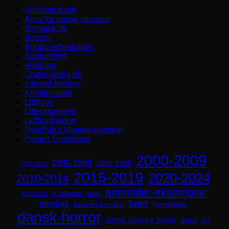
Antikvariat.net
Arkiv for dansk litteratur
Bibliotek.dk
Bog.nu
Bogbrancheguiden
Bogrummet
eReolen
Gratislydbog.dk
Internet Archive
Krimimessen
Librivox
Litteratursiden
Lydboghylden
NewPub's blogger-oversigt
Project Gutenberg
2000-2009
1980-1989
1990-1999
1970-1979
2015-2019
2020-2024
2010-2014
anmelder-eksemplar
A. Silvestri
2025-2029
Aliens
børn
antologi
Børnebøger
baseret på en bog
dansk horror
dansk science fiction
debut
dyr