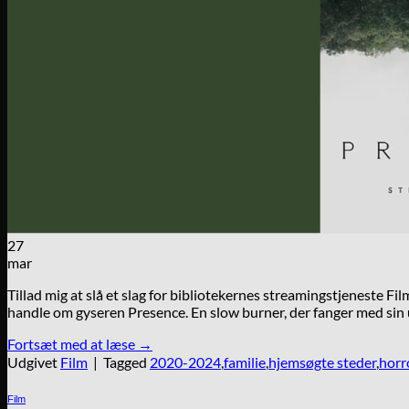
27
mar
Tillad mig at slå et slag for bibliotekernes streamingstjeneste Fil
handle om gyseren Presence. En slow burner, der fanger med sin 
Fortsæt med at læse
→
Udgivet
Film
|
Tagged
2020-2024
,
familie
,
hjemsøgte steder
,
horr
Film