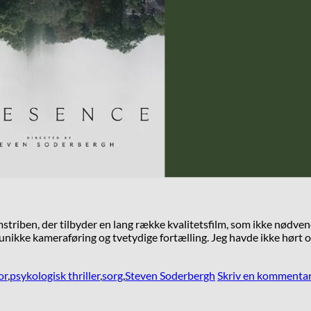
mstriben, der tilbyder en lang række kvalitetsfilm, som ikke nødvend
unikke kameraføring og tvetydige fortælling. Jeg havde ikke hørt 
or
,
psykologisk thriller
,
sorg
,
Steven Soderbergh
Skriv en kommenta