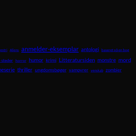
anmelder-eksemplar
antologi
vestri
baseret på en bog
Aliens
Litteratursiden
mord
humor
krimi
monstre
 steder
horror
neserie
thriller
ungdomsbøger
vampyrer
zombier
venskab