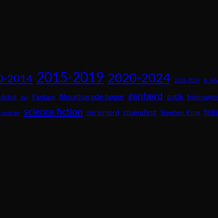
2015-2019
2020-2024
0-2014
A. Sil
2025-2029
genfærd
filmatiserede bøger
gotik
Fantasy
hjemsøgte
debut
dyr
science fiction
teg
spænding
seriemord
Stephen King
 portræt