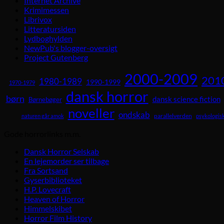
Internet Archive
Krimimessen
Librivox
Litteratursiden
Lydboghylden
NewPub's blogger-oversigt
Project Gutenberg
2000-2009
201
1980-1989
1990-1999
1970-1979
dansk horror
børn
dansk science fiction
Børnebøger
noveller
ondskab
parallelverden
naturen går amok
psykologisk
Gode horrorlinks m.m.
Dansk Horror Selskab
En lejemorder ser tilbage
Fra Sortsand
Gyserbiblioteket
H.P. Lovecraft
Heaven of Horror
Himmelskibet
Horror Film History