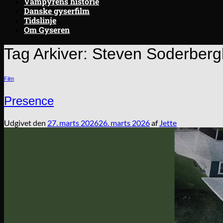
Vampyrens historie
Danske gyserfilm
Tidslinje
Om Gyseren
Tag Arkiver:
Steven Soderberg
Film
Presence
Udgivet den
27. marts 2026
26. marts 2026
af
Jette