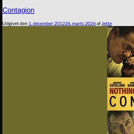
Contagion
Udgivet den
1. december 2012
26. marts 2026
af
Jette