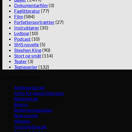
Dokumentarfilm
(3)
Faglitteratur
(77)
Film
(584)
Forfatterportrætter
(27)
Instruktører
(35)
Lydbog
(10)
Podcast
(10)
SMS novelle
(5)
Stephen King
(90)
Stort og småt
(114)
Teater
(3)
Tegneserier
(132)
Links om litteratur
Antikvariat.net
Arkiv for dansk litteratur
Bibliotek.dk
Bog.nu
Bogbrancheguiden
Bogrummet
eReolen
Gratislydbog.dk