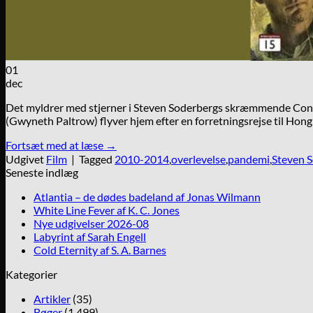
01
dec
Det myldrer med stjerner i Steven Soderbergs skræmmende Contagio
(Gwyneth Paltrow) flyver hjem efter en forretningsrejse til Hong 
Fortsæt med at læse
→
Udgivet
Film
|
Tagged
2010-2014
,
overlevelse
,
pandemi
,
Steven 
Seneste indlæg
Atlantia – de dødes badeland af Jonas Wilmann
White Line Fever af K. C. Jones
Nye udgivelser 2026-08
Labyrint af Sarah Engell
Cold Eternity af S. A. Barnes
Kategorier
Artikler
(35)
Bøger
(1.499)