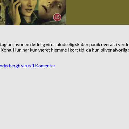
n, hvor en dødelig virus pludselig skaber panik overalt i verden.
Kong. Hun har kun været hjemme i kort tid, da hun bliver alvorlig s
Soderbergh
,
virus
1
Komentar