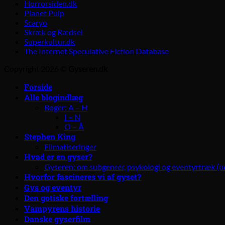
Horrorsiden.dk
Planet Pulp
Scaryo
Skræk og Rædsel
Superkultur.dk
The Internet Speculative Fiction Database
Copyright 2026 ©
Gyseren.dk
Forside
Alle blogindlæg
Bøger: A – H
I – N
O – Å
Stephen King
Filmatiseringer
Hvad er en gyser?
Gyseren: om subgenrer, psykologi og eventyrtræk (u
Hvorfor fascineres vi af gyset?
Gys og eventyr
Den gotiske fortælling
Vampyrens historie
Danske gyserfilm