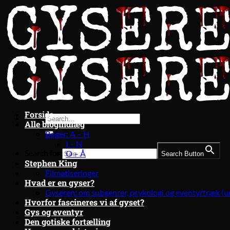
Fortsæt
til
indhold
Forside
Alle blogindlæg
Bøger: A – H
I – N
Search for:
O – Å
Search Button
Stephen King
Filmatiseringer
Hvad er en gyser?
Gyseren: om subgenrer, psykologi og eventyrtræk (u
Hvorfor fascineres vi af gyset?
Gys og eventyr
Den gotiske fortælling