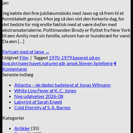
jan
Jeg købte den fine jubilæumsboks med Jaws og så frem til et
formidabelt gensyn. Men jeg så den vist den forkerte dag, for
det bedste for mig endte faktisk med at være dvd’en med
ekstramaterialerne. Politimanden Brody er flyttet fra New York
til øen Amity med sin familie, selvom han er hunderæd for vand.
Da øen […]
Fortsæt med at læse
→
Udgivet
Film
|
Tagged
1970-1979
,
baseret på en
bog
,
dyr
,
hajer
,
havet
,
naturen går amok
,
Steven Spielberg
4
Komentarer
Seneste indlæg
Atlantia – de dødes badeland af Jonas Wilmann
White Line Fever af K. C. Jones
Nye udgivelser 2026-08
Labyrint af Sarah Engell
Cold Eternity af S. A. Barnes
Kategorier
Artikler
(35)