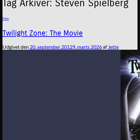
Tag Arkiver:
Steven Spielberg
Film
Twilight Zone: The Movie
Udgivet den
20. september 2012
9. marts 2026
af
Jette