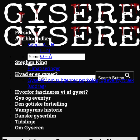
Fortsæt
til
indhold
Forside
Alle blogindlæg
Bøger: A – H
I – N
O – Å
Stephen King
Filmatiseringer
Hvad er en gyser?
Search for:
Search Button
Gyseren: om subgenrer, psykologi og eventyrtræk
(uddrag)
Hvorfor fascineres vi af gyset?
Gys og eventyr
Den gotiske fortælling
Vampyrens historie
Danske gyserfilm
Tidslinje
Om Gyseren