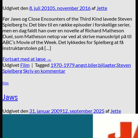
Udgivet den
8. juli 2010
5. november 2016
af
Jette
Før Jaws og Close Encounters of the Third Kind lavede Steven
Spielberg tv. Det blev til en række episoder i forskellige serier,
men en dag faldt han over en novelle af Richard Matheson
Duel, som Matheson netop var ved at skrive manuskript på til
ABC’s Movie of the Week. Det lykkedes for Spielberg at få
instruktørstolen på […]
Fortsæt med at læse
→
Udgivet
Film
|
Tagged
1970-1979
,
angst
,
biler
,
biljagter
,
Steven
Spielberg
Skriv en kommentar
Film
Jaws
Udgivet den
31. januar 2009
12. september 2025
af
Jette