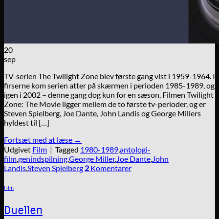
20
sep
TV-serien The Twilight Zone blev første gang vist i 1959-1964. I
firserne kom serien atter på skærmen i perioden 1985-1989, og
igen i 2002 – denne gang dog kun for en sæson. Filmen Twilight
Zone: The Movie ligger mellem de to første tv-perioder, og er
Steven Spielberg, Joe Dante, John Landis og George Millers
hyldest til […]
Fortsæt med at læse
→
Udgivet
Film
|
Tagged
1980-1989
,
antologi-
film
,
genindspilning
,
George Miller
,
Joe Dante
,
John
Landis
,
Steven Spielberg
2
Komentarer
Film
Duellen