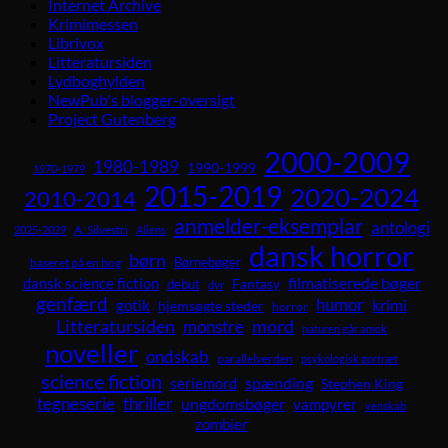
Internet Archive
Krimimessen
Librivox
Litteratursiden
Lydboghylden
NewPub's blogger-oversigt
Project Gutenberg
2000-2009
1980-1989
1990-1999
1970-1979
2015-2019
2020-2024
2010-2014
anmelder-eksemplar
antologi
A. Silvestri
2025-2029
Aliens
dansk horror
børn
Børnebøger
baseret på en bog
dansk science fiction
filmatiserede bøger
Fantasy
debut
dyr
genfærd
humor
krimi
gotik
hjemsøgte steder
horror
Litteratursiden
mord
monstre
naturen går amok
noveller
ondskab
parallelverden
psykologisk portræt
science fiction
spænding
seriemord
Stephen King
tegneserie
thriller
ungdomsbøger
vampyrer
venskab
zombier