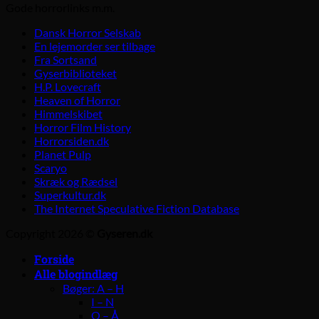
Gode horrorlinks m.m.
Dansk Horror Selskab
En lejemorder ser tilbage
Fra Sortsand
Gyserbiblioteket
H.P. Lovecraft
Heaven of Horror
Himmelskibet
Horror Film History
Horrorsiden.dk
Planet Pulp
Scaryo
Skræk og Rædsel
Superkultur.dk
The Internet Speculative Fiction Database
Copyright 2026 ©
Gyseren.dk
Forside
Alle blogindlæg
Bøger: A – H
I – N
O – Å