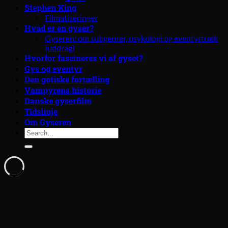
Stephen King
Filmatiseringer
Hvad er en gyser?
Gyseren: om subgenrer, psykologi og eventyrtræk
(uddrag)
Hvorfor fascineres vi af gyset?
Gys og eventyr
Den gotiske fortælling
Vampyrens historie
Danske gyserfilm
Tidslinje
Om Gyseren