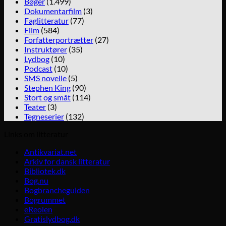
Bøger
(1.499)
Dokumentarfilm
(3)
Faglitteratur
(77)
Film
(584)
Forfatterportrætter
(27)
Instruktører
(35)
Lydbog
(10)
Podcast
(10)
SMS novelle
(5)
Stephen King
(90)
Stort og småt
(114)
Teater
(3)
Tegneserier
(132)
Links om litteratur
Antikvariat.net
Arkiv for dansk litteratur
Bibliotek.dk
Bog.nu
Bogbrancheguiden
Bogrummet
eReolen
Gratislydbog.dk