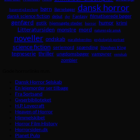
dansk horror
børn
Børnebøger
baseret på en bog
dansk science fiction
filmatiserede bøger
Fantasy
debut
dyr
genfærd
humor
krimi
gotik
hjemsøgte steder
horror
Litteratursiden
mord
monstre
naturen går amok
noveller
ondskab
parallelverden
psykologisk portræt
science fiction
spænding
seriemord
Stephen King
tegneserie
thriller
ungdomsbøger
vampyrer
venskab
zombier
Gode horrorlinks m.m.
Dansk Horror Selskab
En lejemorder ser tilbage
Fra Sortsand
Gyserbiblioteket
H.P. Lovecraft
Heaven of Horror
Himmelskibet
Horror Film History
Horrorsiden.dk
Planet Pulp