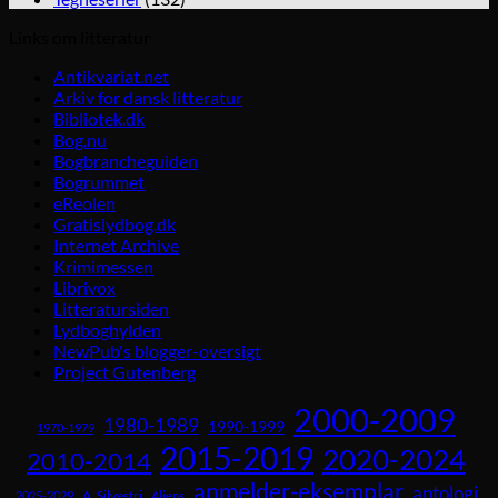
Links om litteratur
Antikvariat.net
Arkiv for dansk litteratur
Bibliotek.dk
Bog.nu
Bogbrancheguiden
Bogrummet
eReolen
Gratislydbog.dk
Internet Archive
Krimimessen
Librivox
Litteratursiden
Lydboghylden
NewPub's blogger-oversigt
Project Gutenberg
2000-2009
1980-1989
1990-1999
1970-1979
2015-2019
2020-2024
2010-2014
anmelder-eksemplar
antologi
A. Silvestri
2025-2029
Aliens