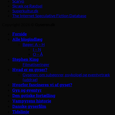
Scaryo
Skræk og Rædsel
Superkultur.dk
The Internet Speculative Fiction Database
Copyright 2026 ©
Gyseren.dk
Forside
Alle blogindlæg
Bøger: A – H
I – N
O – Å
Stephen King
Filmatiseringer
Hvad er en gyser?
Gyseren: om subgenrer, psykologi og eventyrtræk
(uddrag)
Hvorfor fascineres vi af gyset?
Gys og eventyr
Den gotiske fortælling
Vampyrens historie
Danske gyserfilm
Tidslinje