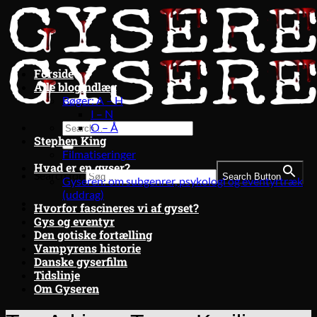
Fortsæt
til
indhold
Forside
Alle blogindlæg
Bøger: A – H
I – N
O – Å
Stephen King
Filmatiseringer
Hvad er en gyser?
Search for:
Search Button
Gyseren: om subgenrer, psykologi og eventyrtræk
(uddrag)
Hvorfor fascineres vi af gyset?
Gys og eventyr
Den gotiske fortælling
Vampyrens historie
Danske gyserfilm
Tidslinje
Om Gyseren