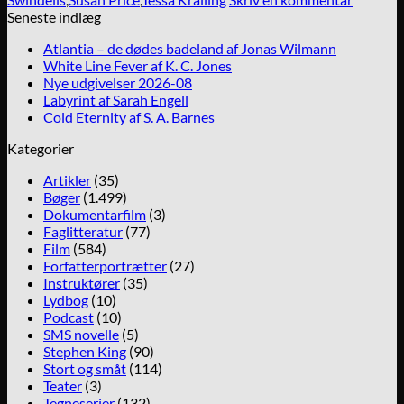
Seneste indlæg
Atlantia – de dødes badeland af Jonas Wilmann
White Line Fever af K. C. Jones
Nye udgivelser 2026-08
Labyrint af Sarah Engell
Cold Eternity af S. A. Barnes
Kategorier
Artikler
(35)
Bøger
(1.499)
Dokumentarfilm
(3)
Faglitteratur
(77)
Film
(584)
Forfatterportrætter
(27)
Instruktører
(35)
Lydbog
(10)
Podcast
(10)
SMS novelle
(5)
Stephen King
(90)
Stort og småt
(114)
Teater
(3)
Tegneserier
(132)