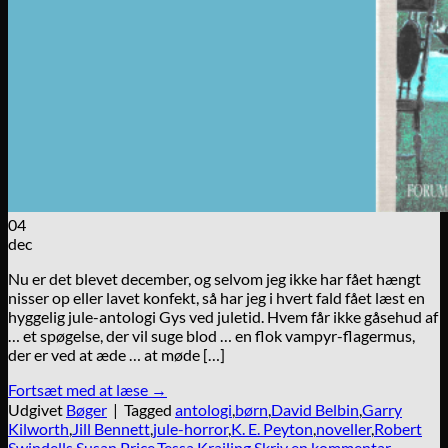
04
dec
Nu er det blevet december, og selvom jeg ikke har fået hængt
nisser op eller lavet konfekt, så har jeg i hvert fald fået læst en
hyggelig jule-antologi Gys ved juletid. Hvem får ikke gåsehud af
… et spøgelse, der vil suge blod … en flok vampyr-flagermus,
der er ved at æde … at møde […]
Fortsæt med at læse
→
Udgivet
Bøger
|
Tagged
antologi
,
børn
,
David Belbin
,
Garry
Kilworth
,
Jill Bennett
,
jule-horror
,
K. E. Peyton
,
noveller
,
Robert
Swindells
,
Susan Price
,
Tessa Krailing
Skriv en kommentar