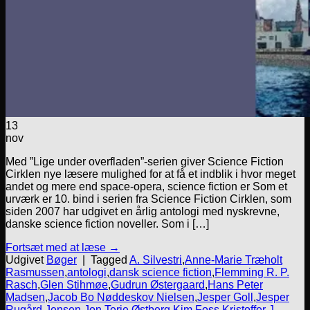
13
nov
Med ”Lige under overfladen”-serien giver Science Fiction
Cirklen nye læsere mulighed for at få et indblik i hvor meget
andet og mere end space-opera, science fiction er Som et
urværk er 10. bind i serien fra Science Fiction Cirklen, som
siden 2007 har udgivet en årlig antologi med nyskrevne,
danske science fiction noveller. Som i […]
Fortsæt med at læse
→
Udgivet
Bøger
|
Tagged
A. Silvestri
,
Anne-Marie Træholt
Rasmussen
,
antologi
,
dansk science fiction
,
Flemming R. P.
Rasch
,
Glen Stihmøe
,
Gudrun Østergaard
,
Hans Peter
Madsen
,
Jacob Bo Nøddeskov Nielsen
,
Jesper Goll
,
Jesper
Rugård Jensen
,
Jon Terje Østberg
,
Kim Foss
,
Kristoffer J.