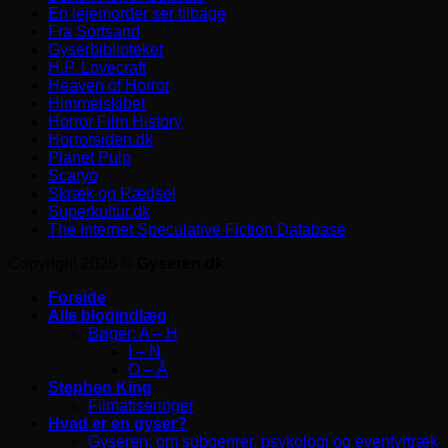
En lejemorder ser tilbage
Fra Sortsand
Gyserbiblioteket
H.P. Lovecraft
Heaven of Horror
Himmelskibet
Horror Film History
Horrorsiden.dk
Planet Pulp
Scaryo
Skræk og Rædsel
Superkultur.dk
The Internet Speculative Fiction Database
Copyright 2026 ©
Gyseren.dk
Forside
Alle blogindlæg
Bøger: A – H
I – N
O – Å
Stephen King
Filmatiseringer
Hvad er en gyser?
Gyseren: om subgenrer, psykologi og eventyrtræk