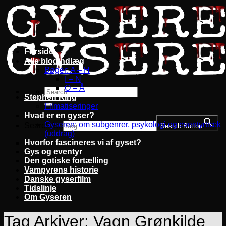
Fortsæt
til
indhold
Forside
Alle blogindlæg
Bøger: A – H
I – N
O – Å
Stephen King
Filmatiseringer
Hvad er en gyser?
Gyseren: om subgenrer, psykologi og eventyrtræk
Search for:
Search Button
(uddrag)
Hvorfor fascineres vi af gyset?
Gys og eventyr
Den gotiske fortælling
Vampyrens historie
Danske gyserfilm
Tidslinje
Om Gyseren
Tag Arkiver:
Vagn Grønkilde