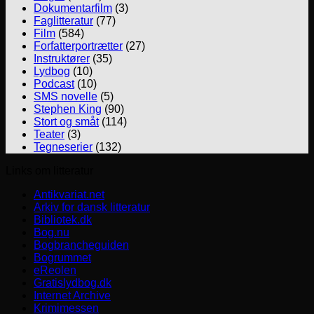
Dokumentarfilm
(3)
Faglitteratur
(77)
Film
(584)
Forfatterportrætter
(27)
Instruktører
(35)
Lydbog
(10)
Podcast
(10)
SMS novelle
(5)
Stephen King
(90)
Stort og småt
(114)
Teater
(3)
Tegneserier
(132)
Links om litteratur
Antikvariat.net
Arkiv for dansk litteratur
Bibliotek.dk
Bog.nu
Bogbrancheguiden
Bogrummet
eReolen
Gratislydbog.dk
Internet Archive
Krimimessen