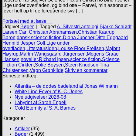
Lige under overfladen, og bind otte – Farvel, min astronaut –
lever helt op til de foregående syv […]
Fortsæt med at læse
→
Udgivet
Bøger
|
Tagged
A. Silvestri
,
antologi
,
Bjarke Schjødt
Larsen
,
Carl Christian Abrahamsen
,
Christian Kaarup
Baron
,
dansk science fiction
,
Diana Juncher
,
Ditte Egegaard
Hennild
,
Jesper Goll
,
Lige under
overfladen
,
Litteratursiden
,
Louise Floor Frellsen
,
Majbrit
Høyrup
,
Martin Wangsgaard Jürgensen
,
Mogens Graae
Hansen
,
noveller
,
Richard Ipsen
,
science fiction
,
Science
Fiction Cirklen
,
Sofie Boysen
,
Steen Knudsen
,
Tina
Christensen
,
Vagn Grønkilde
Skriv en kommentar
Seneste indlæg
Atlantia – de dødes badeland af Jonas Wilmann
White Line Fever af K. C. Jones
Nye udgivelser 2026-08
Labyrint af Sarah Engell
Cold Eternity af S. A. Barnes
Kategorier
Artikler
(35)
Bøger
(1.499)