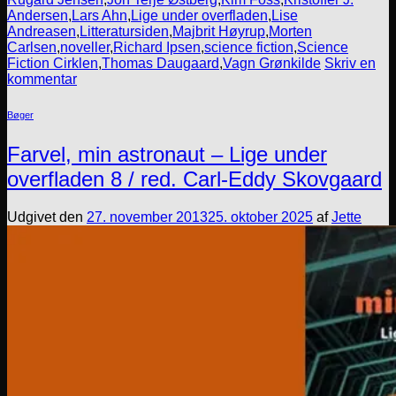
Andersen
,
Lars Ahn
,
Lige under overfladen
,
Lise
Andreasen
,
Litteratursiden
,
Majbrit Høyrup
,
Morten
Carlsen
,
noveller
,
Richard Ipsen
,
science fiction
,
Science
Fiction Cirklen
,
Thomas Daugaard
,
Vagn Grønkilde
Skriv en
kommentar
Bøger
Farvel, min astronaut – Lige under
overfladen 8 / red. Carl-Eddy Skovgaard
Udgivet den
27. november 2013
25. oktober 2025
af
Jette