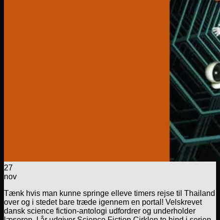
27
nov
Tænk hvis man kunne springe elleve timers rejse til Thailand
over og i stedet bare træde igennem en portal! Velskrevet
dansk science fiction-antologi udfordrer og underholder
læseren. I år udgiver Science Fiction Cirklen to bind i serien