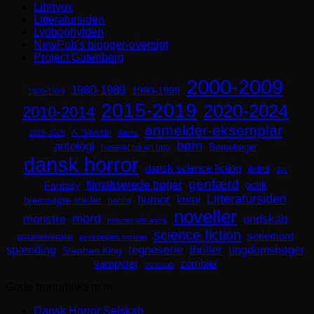
Librivox
Litteratursiden
Lydboghylden
NewPub's blogger-oversigt
Project Gutenberg
2000-2009
1980-1989
1990-1999
1970-1979
2015-2019
2020-2024
2010-2014
anmelder-eksemplar
A. Silvestri
2025-2029
Aliens
børn
antologi
Børnebøger
baseret på en bog
dansk horror
dansk science fiction
debut
dyr
genfærd
filmatiserede bøger
Fantasy
gotik
Litteratursiden
humor
krimi
hjemsøgte steder
horror
noveller
mord
monstre
ondskab
naturen går amok
science fiction
seriemord
parallelverden
psykologisk portræt
spænding
tegneserie
thriller
ungdomsbøger
Stephen King
zombier
vampyrer
venskab
Gode horrorlinks m.m.
Dansk Horror Selskab