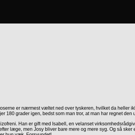
oserne er nærmest væltet ned over tyskeren, hvilket da heller i
jer 180 grader igen, bedst som man tror, at man har regnet den 
kizofreni. Han er gift med Isabell, en velanset virksomhedsrådg
 efter læge, men Josy bliver bare mere og mere syg. Og så sker 
g er hun væk. Forsvundet!