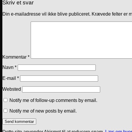
Skriv et svar
Din e-mailadresse vil ikke blive publiceret.
Krævede felter er 
Kommentar
*
Navn
*
E-mail
*
Websted
Notify me of follow-up comments by email.
Notify me of new posts by email.
Dette site anvender Akismet til at reducere spam.
Læs om hvor