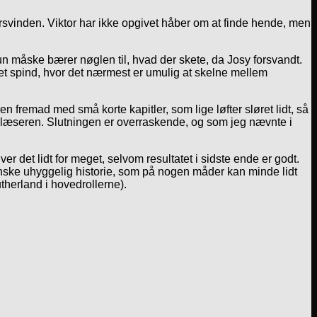
forsvinden. Viktor har ikke opgivet håber om at finde hende, men
n måske bærer nøglen til, hvad der skete, da Josy forsvandt.
 et spind, hvor det nærmest er umulig at skelne mellem
n fremad med små korte kapitler, som lige løfter sløret lidt, så
 læseren. Slutningen er overraskende, og som jeg nævnte i
ver det lidt for meget, selvom resultatet i sidste ende er godt.
anske uhyggelig historie, som på nogen måder kan minde lidt
therland i hovedrollerne).