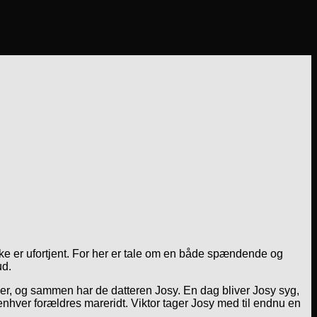
kke er ufortjent. For her er tale om en både spændende og
ud.
iver, og sammen har de datteren Josy. En dag bliver Josy syg,
enhver forældres mareridt. Viktor tager Josy med til endnu en