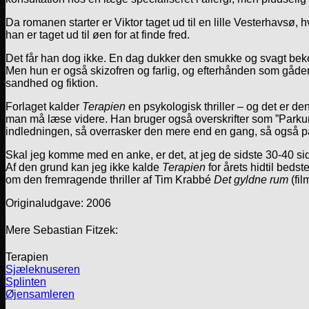
Da romanen starter er Viktor taget ud til en lille Vesterhavsø,
han er taget ud til øen for at finde fred.
Det får han dog ikke. En dag dukker den smukke og svagt beken
Men hun er også skizofren og farlig, og efterhånden som gåden 
sandhed og fiktion.
Forlaget kalder
Terapien
en psykologisk thriller – og det er de
man må læse videre. Han bruger også overskrifter som ”Parku
indledningen, så overrasker den mere end en gang, så også p
Skal jeg komme med en anke, er det, at jeg de sidste 30-40 sider 
Af den grund kan jeg ikke kalde
Terapien
for årets hidtil bed
om den fremragende thriller af Tim Krabbé
Det gyldne rum
(fil
Originaludgave: 2006
Mere Sebastian Fitzek:
Terapien
Sjæleknuseren
Splinten
Øjensamleren