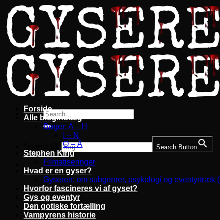
Fortsæt
til
indhold
Forside
Alle blogindlæg
Bøger: A – H
I – N
O – Å
Search for:
Search Button
Stephen King
Filmatiseringer
Hvad er en gyser?
Gyseren: om subgenrer, psykologi og eventyrtræk 
Hvorfor fascineres vi af gyset?
Gys og eventyr
Den gotiske fortælling
Vampyrens historie