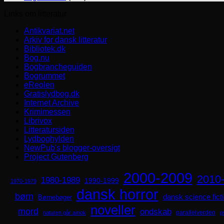
Links om litteratur
Antikvariat.net
Arkiv for dansk litteratur
Bibliotek.dk
Bog.nu
Bogbrancheguiden
Bogrummet
eReolen
Gratislydbog.dk
Internet Archive
Krimimessen
Librivox
Litteratursiden
Lydboghylden
NewPub's blogger-oversigt
Project Gutenberg
2000-2009
2010
1980-1989
1990-1999
1970-1979
dansk horror
børn
dansk science fict
Børnebøger
noveller
mord
ondskab
parallelverden
naturen går amok
p