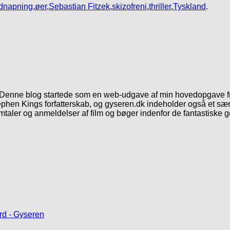
idnapning
,
øer
,
Sebastian Fitzek
,
skizofreni
,
thriller
,
Tyskland
.
. Denne blog startede som en web-udgave af min hovedopgave fr
phen Kings forfatterskab, og gyseren.dk indeholder også et særl
mtaler og anmeldelser af film og bøger indenfor de fantastiske 
rd - Gyseren