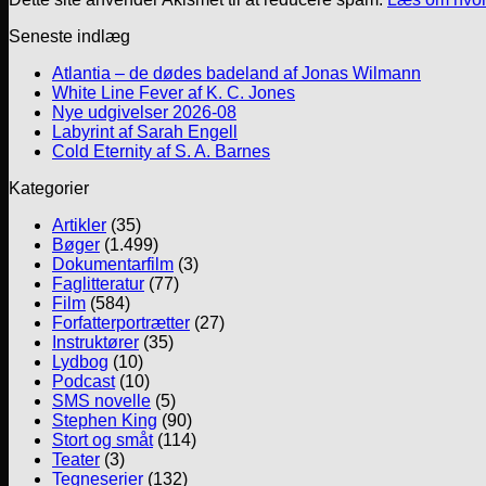
Seneste indlæg
Atlantia – de dødes badeland af Jonas Wilmann
White Line Fever af K. C. Jones
Nye udgivelser 2026-08
Labyrint af Sarah Engell
Cold Eternity af S. A. Barnes
Kategorier
Artikler
(35)
Bøger
(1.499)
Dokumentarfilm
(3)
Faglitteratur
(77)
Film
(584)
Forfatterportrætter
(27)
Instruktører
(35)
Lydbog
(10)
Podcast
(10)
SMS novelle
(5)
Stephen King
(90)
Stort og småt
(114)
Teater
(3)
Tegneserier
(132)