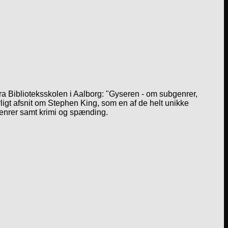
a Biblioteksskolen i Aalborg: "Gyseren - om subgenrer,
igt afsnit om Stephen King, som en af de helt unikke
genrer samt krimi og spænding.