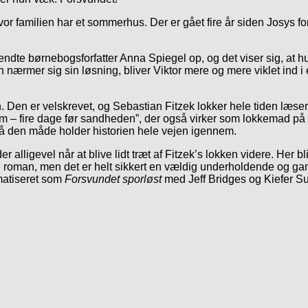
 hvor familien har et sommerhus. Der er gået fire år siden Josys 
dte børnebogsforfatter Anna Spiegel op, og det viser sig, at hu
nærmer sig sin løsning, bliver Viktor mere og mere viklet ind i
n. Den er velskrevet, og Sebastian Fitzek lokker hele tiden læsere
m – fire dage før sandheden”, der også virker som lokkemad på
å den måde holder historien hele vejen igennem.
alligevel når at blive lidt træt af Fitzek’s lokken videre. Her bli
ste roman, men det er helt sikkert en vældig underholdende og g
matiseret som
Forsvundet sporløst
med Jeff Bridges og Kiefer Su