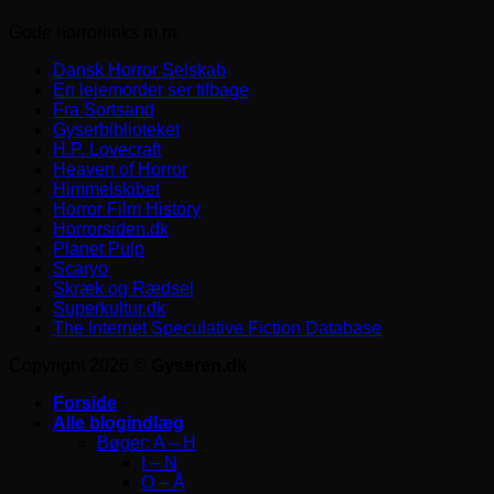
Gode horrorlinks m.m.
Dansk Horror Selskab
En lejemorder ser tilbage
Fra Sortsand
Gyserbiblioteket
H.P. Lovecraft
Heaven of Horror
Himmelskibet
Horror Film History
Horrorsiden.dk
Planet Pulp
Scaryo
Skræk og Rædsel
Superkultur.dk
The Internet Speculative Fiction Database
Copyright 2026 ©
Gyseren.dk
Forside
Alle blogindlæg
Bøger: A – H
I – N
O – Å