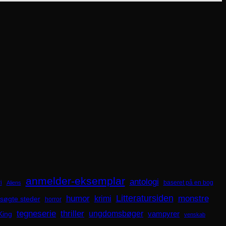
anmelder-eksemplar
antologi
i
baseret på en bog
Aliens
Litteratursiden
humor
krimi
monstre
søgte steder
horror
tegneserie
thriller
ungdomsbøger
King
vampyrer
venskab