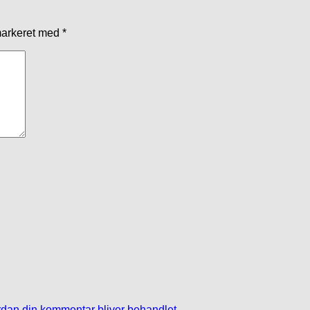
markeret med
*
dan din kommentar bliver behandlet
.