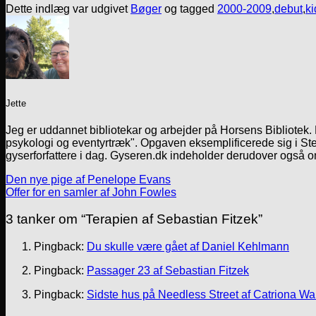
Dette indlæg var udgivet
Bøger
og tagged
2000-2009
,
debut
,
k
Jette
Jeg er uddannet bibliotekar og arbejder på Horsens Bibliotek
psykologi og eventyrtræk". Opgaven eksemplificerede sig i Ste
gyserforfattere i dag. Gyseren.dk indeholder derudover også o
Den nye pige af Penelope Evans
Offer for en samler af John Fowles
3 tanker om “
Terapien af Sebastian Fitzek
”
Pingback:
Du skulle være gået af Daniel Kehlmann
Pingback:
Passager 23 af Sebastian Fitzek
Pingback:
Sidste hus på Needless Street af Catriona Wa