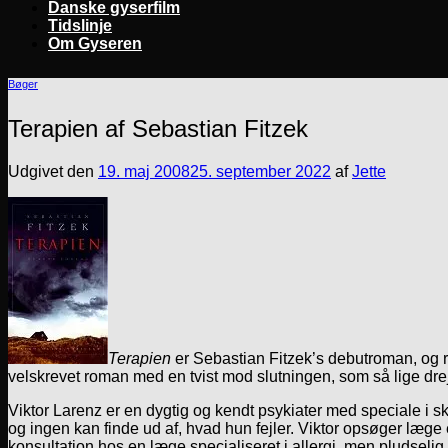
Danske gyserfilm
Tidslinje
Om Gyseren
Bøger
Terapien af Sebastian Fitzek
Udgivet den
19. maj 2008
25. september 2022
af
Jette
Terapien
er Sebastian Fitzek’s debutroman, og r
velskrevet roman med en tvist mod slutningen, som så lige dre
Viktor Larenz er en dygtig og kendt psykiater med speciale i s
og ingen kan finde ud af, hvad hun fejler. Viktor opsøger læge
konsultation hos en læge specialiseret i allergi, men pludseli