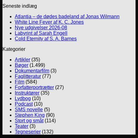
Seneste indlæg
Atlantia – de dødes badeland af Jonas Wilmann
White Line Fever af K. C. Jones
Nye udgivelser 2026-08
Labyrint af Sarah Engell
Cold Eternity af S. A. Barnes
Kategorier
Artikler
(35)
Bøger
(1.499)
Dokumentarfilm
(3)
Faglitteratur
(77)
Film
(584)
Forfatterportrætter
(27)
Instruktører
(35)
Lydbog
(10)
Podcast
(10)
SMS novelle
(5)
Stephen King
(90)
Stort og småt
(114)
Teater
(3)
Tegneserier
(132)