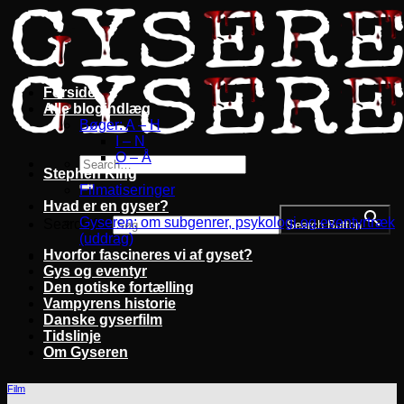
Fortsæt
til
indhold
Forside
Alle blogindlæg
Bøger: A – H
I – N
O – Å
Stephen King
Filmatiseringer
Hvad er en gyser?
Gyseren: om subgenrer, psykologi og eventyrtræk
Search for:
Search Button
(uddrag)
Hvorfor fascineres vi af gyset?
Gys og eventyr
Den gotiske fortælling
Vampyrens historie
Danske gyserfilm
Tidslinje
Om Gyseren
Film