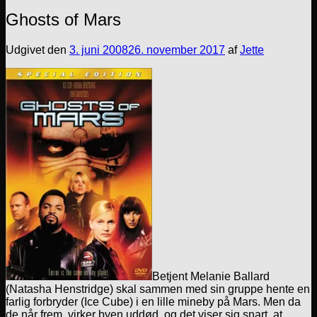
Ghosts of Mars
Udgivet den
3. juni 2008
26. november 2017
af
Jette
Betjent Melanie Ballard
(Natasha Henstridge) skal sammen med sin gruppe hente en
farlig forbryder (Ice Cube) i en lille mineby på Mars. Men da
de når frem, virker byen uddød, og det viser sig snart, at