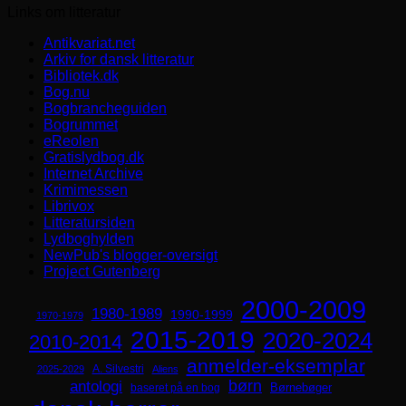
Links om litteratur
Antikvariat.net
Arkiv for dansk litteratur
Bibliotek.dk
Bog.nu
Bogbrancheguiden
Bogrummet
eReolen
Gratislydbog.dk
Internet Archive
Krimimessen
Librivox
Litteratursiden
Lydboghylden
NewPub's blogger-oversigt
Project Gutenberg
2000-2009
1980-1989
1990-1999
1970-1979
2015-2019
2020-2024
2010-2014
anmelder-eksemplar
A. Silvestri
2025-2029
Aliens
børn
antologi
Børnebøger
baseret på en bog