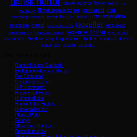
dansk horror
dansk science fiction
debut
dyr
genfærd
filmatiserede bøger
Fantasy
gotik
Litteratursiden
humor
krimi
hjemsøgte steder
horror
noveller
mord
monstre
ondskab
naturen går amok
science fiction
seriemord
parallelverden
psykologisk portræt
spænding
tegneserie
thriller
ungdomsbøger
Stephen King
zombier
vampyrer
venskab
Gode horrorlinks m.m.
Dansk Horror Selskab
En lejemorder ser tilbage
Fra Sortsand
Gyserbiblioteket
H.P. Lovecraft
Heaven of Horror
Himmelskibet
Horror Film History
Horrorsiden.dk
Planet Pulp
Scaryo
Skræk og Rædsel
Superkultur.dk
The Internet Speculative Fiction Database