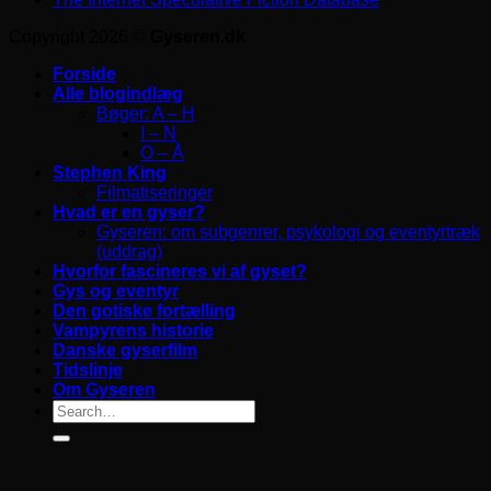
Copyright 2026 ©
Gyseren.dk
Forside
Alle blogindlæg
Bøger: A – H
I – N
O – Å
Stephen King
Filmatiseringer
Hvad er en gyser?
Gyseren: om subgenrer, psykologi og eventyrtræk
(uddrag)
Hvorfor fascineres vi af gyset?
Gys og eventyr
Den gotiske fortælling
Vampyrens historie
Danske gyserfilm
Tidslinje
Om Gyseren