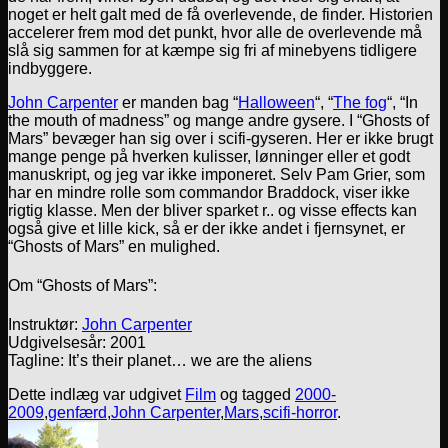
noget er helt galt med de få overlevende, de finder. Historien
accelerer frem mod det punkt, hvor alle de overlevende må
slå sig sammen for at kæmpe sig fri af minebyens tidligere
indbyggere.
John Carpenter
er manden bag “
Halloween
“, “
The fog
“, “In
the mouth of madness” og mange andre gysere. I “Ghosts of
Mars” bevæger han sig over i scifi-gyseren. Her er ikke brugt
mange penge på hverken kulisser, lønninger eller et godt
manuskript, og jeg var ikke imponeret. Selv Pam Grier, som
har en mindre rolle som commandor Braddock, viser ikke
rigtig klasse. Men der bliver sparket r.. og visse effects kan
også give et lille kick, så er der ikke andet i fjernsynet, er
“Ghosts of Mars” en mulighed.
Om “Ghosts of Mars”:
Instruktør:
John Carpenter
Udgivelsesår: 2001
Tagline: It’s their planet… we are the aliens
Dette indlæg var udgivet
Film
og tagged
2000-
2009
,
genfærd
,
John Carpenter
,
Mars
,
scifi-horror
.