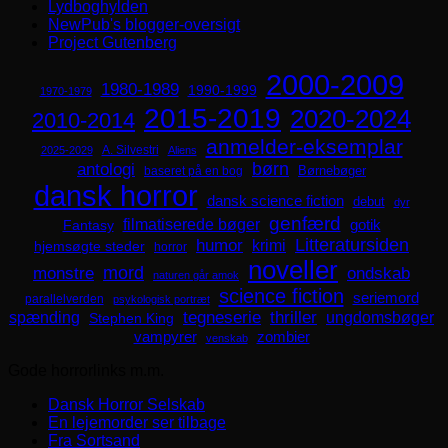
Lydboghylden
NewPub's blogger-oversigt
Project Gutenberg
2000-2009
1980-1989
1990-1999
1970-1979
2015-2019
2020-2024
2010-2014
anmelder-eksemplar
A. Silvestri
2025-2029
Aliens
børn
antologi
Børnebøger
baseret på en bog
dansk horror
dansk science fiction
debut
dyr
genfærd
filmatiserede bøger
Fantasy
gotik
Litteratursiden
humor
krimi
hjemsøgte steder
horror
noveller
mord
monstre
ondskab
naturen går amok
science fiction
seriemord
parallelverden
psykologisk portræt
spænding
tegneserie
thriller
ungdomsbøger
Stephen King
zombier
vampyrer
venskab
Gode horrorlinks m.m.
Dansk Horror Selskab
En lejemorder ser tilbage
Fra Sortsand