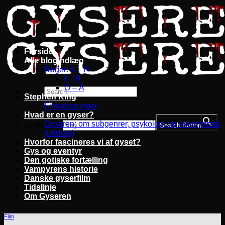
Fortsæt
til
indhold
Forside
Alle blogindlæg
Bøger: A – H
I – N
O – Å
Stephen King
Filmatiseringer
Hvad er en gyser?
Gyseren: om subgenrer, psykologi og eventyrtræk
Search for:
Search Button
(uddrag)
Hvorfor fascineres vi af gyset?
Gys og eventyr
Den gotiske fortælling
Vampyrens historie
Danske gyserfilm
Tidslinje
Om Gyseren
Film