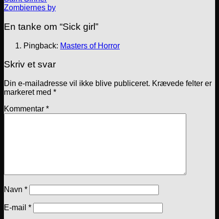
Zombiernes by
En tanke om “
Sick girl
”
Pingback:
Masters of Horror
Skriv et svar
Din e-mailadresse vil ikke blive publiceret.
Krævede felter er
markeret med
*
Kommentar
*
Navn
*
E-mail
*