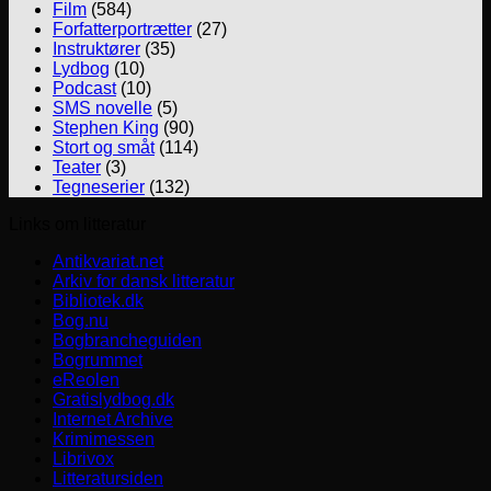
Film
(584)
Forfatterportrætter
(27)
Instruktører
(35)
Lydbog
(10)
Podcast
(10)
SMS novelle
(5)
Stephen King
(90)
Stort og småt
(114)
Teater
(3)
Tegneserier
(132)
Links om litteratur
Antikvariat.net
Arkiv for dansk litteratur
Bibliotek.dk
Bog.nu
Bogbrancheguiden
Bogrummet
eReolen
Gratislydbog.dk
Internet Archive
Krimimessen
Librivox
Litteratursiden