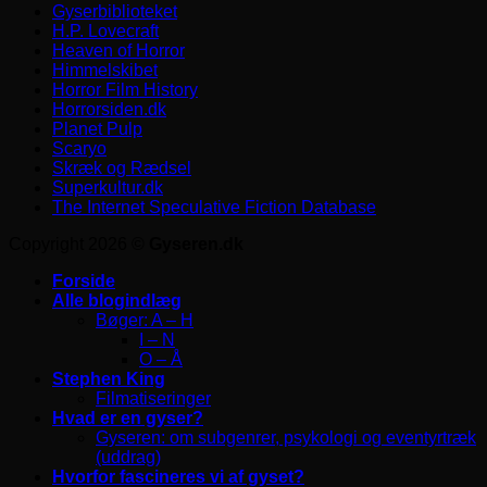
Gyserbiblioteket
H.P. Lovecraft
Heaven of Horror
Himmelskibet
Horror Film History
Horrorsiden.dk
Planet Pulp
Scaryo
Skræk og Rædsel
Superkultur.dk
The Internet Speculative Fiction Database
Copyright 2026 ©
Gyseren.dk
Forside
Alle blogindlæg
Bøger: A – H
I – N
O – Å
Stephen King
Filmatiseringer
Hvad er en gyser?
Gyseren: om subgenrer, psykologi og eventyrtræk
(uddrag)
Hvorfor fascineres vi af gyset?