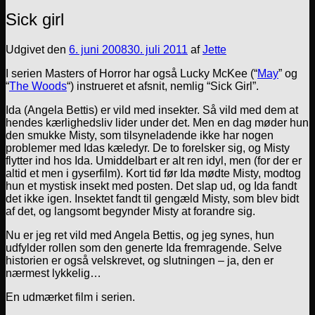
Sick girl
Udgivet den
6. juni 2008
30. juli 2011
af
Jette
I serien Masters of Horror har også Lucky McKee (“
May
” og
“
The Woods
“) instrueret et afsnit, nemlig “Sick Girl”.
Ida (Angela Bettis) er vild med insekter. Så vild med dem at
hendes kærlighedsliv lider under det. Men en dag møder hun
den smukke Misty, som tilsyneladende ikke har nogen
problemer med Idas kæledyr. De to forelsker sig, og Misty
flytter ind hos Ida. Umiddelbart er alt ren idyl, men (for der er
altid et men i gyserfilm). Kort tid før Ida mødte Misty, modtog
hun et mystisk insekt med posten. Det slap ud, og Ida fandt
det ikke igen. Insektet fandt til gengæld Misty, som blev bidt
af det, og langsomt begynder Misty at forandre sig.
Nu er jeg ret vild med Angela Bettis, og jeg synes, hun
udfylder rollen som den generte Ida fremragende. Selve
historien er også velskrevet, og slutningen – ja, den er
nærmest lykkelig…
En udmærket film i serien.