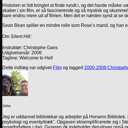
Historien er lidt kringlet at finde rundt i, og det havde måske 
skaber i sin film, er så fascinerende og så mystisk og skummel
bare endnu mere ud af filmen. Men det er næsten synd at se de
Sean Bean spiller en mindre rolle som Rose’s mand, og han er j
Om
Silent Hill:
Instruktør: Christophe Gans
Udgivelsesår: 2006
Tagline: Welcome to Hell
Dette indlæg var udgivet
Film
og tagged
2000-2009
,
Christoph
Jette
Jeg er uddannet bibliotekar og arbejder på Horsens Bibliotek
psykologi og eventyrtræk". Opgaven eksemplificerede sig i Ste
gyserforfattere i dag. Gyseren.dk indeholder derudover også o