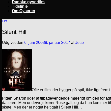
Danske gyserfilm
Tidslinje
Om Gyseren
Film
Silent Hill
Udgivet den
6. juni 2008
8. januar 2017
af
Jette
Ofte er film, der bygger på spil, ikke ligefre
Pigen Sharon lider af tilbagevendende mareridt om den forladte
datteren. Men undervejs kører Rose galt, og da hun kommer til s
skete. Men der er noget helt galt i Silent Hill…