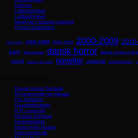
Librivox
Litteratursiden
Lydboghylden
NewPub's blogger-oversigt
Project Gutenberg
2000-2009
2010
1980-1989
1990-1999
1970-1979
dansk horror
børn
dansk science fict
Børnebøger
noveller
mord
ondskab
parallelverden
naturen går amok
p
Gode horrorlinks m.m.
Dansk Horror Selskab
En lejemorder ser tilbage
Fra Sortsand
Gyserbiblioteket
H.P. Lovecraft
Heaven of Horror
Himmelskibet
Horror Film History
Horrorsiden.dk