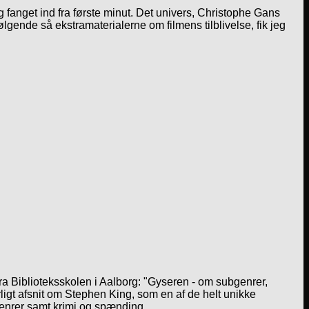
eg fanget ind fra første minut. Det univers, Christophe Gans
lgende så ekstramaterialerne om filmens tilblivelse, fik jeg
a Biblioteksskolen i Aalborg: "Gyseren - om subgenrer,
igt afsnit om Stephen King, som en af de helt unikke
genrer samt krimi og spænding.