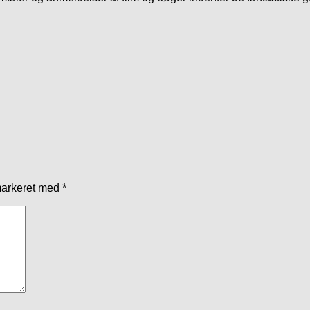
markeret med
*