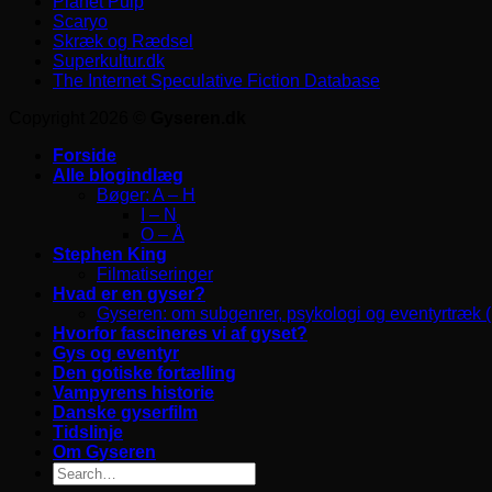
Planet Pulp
Scaryo
Skræk og Rædsel
Superkultur.dk
The Internet Speculative Fiction Database
Copyright 2026 ©
Gyseren.dk
Forside
Alle blogindlæg
Bøger: A – H
I – N
O – Å
Stephen King
Filmatiseringer
Hvad er en gyser?
Gyseren: om subgenrer, psykologi og eventyrtræk 
Hvorfor fascineres vi af gyset?
Gys og eventyr
Den gotiske fortælling
Vampyrens historie
Danske gyserfilm
Tidslinje
Om Gyseren