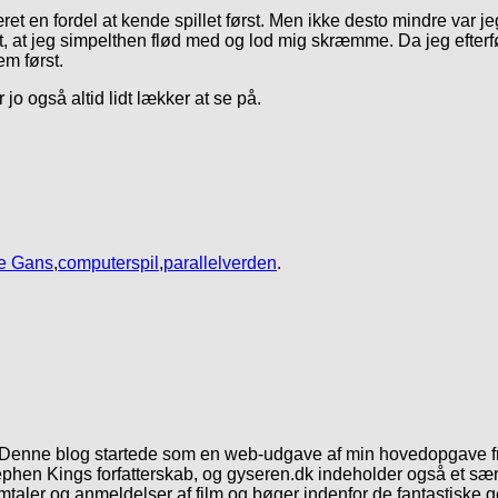
været en fordel at kende spillet først. Men ikke desto mindre var j
t, at jeg simpelthen flød med og lod mig skræmme. Da jeg efterfø
m først.
o også altid lidt lækker at se på.
e Gans
,
computerspil
,
parallelverden
.
. Denne blog startede som en web-udgave af min hovedopgave fr
phen Kings forfatterskab, og gyseren.dk indeholder også et særl
mtaler og anmeldelser af film og bøger indenfor de fantastiske 