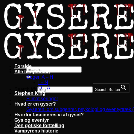
Fortsæt
til
indhold
Forside
Alle blogindlæg
Bøger: A – H
I – N
O – Å
Search for:
Search Button
Stephen King
Filmatiseringer
Hvad er en gyser?
Gyseren: om subgenrer, psykologi og eventyrtræk 
Hvorfor fascineres vi af gyset?
Gys og eventyr
Den gotiske fortælling
Vampyrens historie