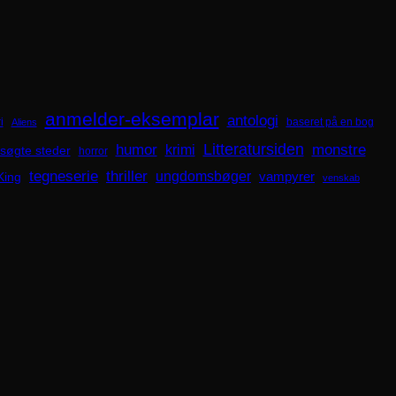
anmelder-eksemplar
antologi
i
baseret på en bog
Aliens
Litteratursiden
humor
krimi
monstre
søgte steder
horror
tegneserie
thriller
ungdomsbøger
King
vampyrer
venskab