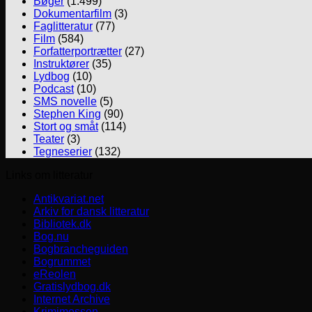
Bøger
(1.499)
Dokumentarfilm
(3)
Faglitteratur
(77)
Film
(584)
Forfatterportrætter
(27)
Instruktører
(35)
Lydbog
(10)
Podcast
(10)
SMS novelle
(5)
Stephen King
(90)
Stort og småt
(114)
Teater
(3)
Tegneserier
(132)
Links om litteratur
Antikvariat.net
Arkiv for dansk litteratur
Bibliotek.dk
Bog.nu
Bogbrancheguiden
Bogrummet
eReolen
Gratislydbog.dk
Internet Archive
Krimimessen