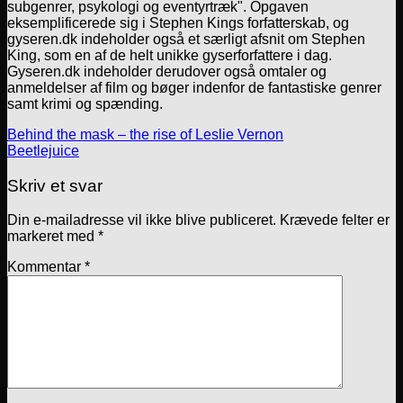
subgenrer, psykologi og eventyrtræk". Opgaven
eksemplificerede sig i Stephen Kings forfatterskab, og
gyseren.dk indeholder også et særligt afsnit om Stephen
King, som en af de helt unikke gyserforfattere i dag.
Gyseren.dk indeholder derudover også omtaler og
anmeldelser af film og bøger indenfor de fantastiske genrer
samt krimi og spænding.
Behind the mask – the rise of Leslie Vernon
Beetlejuice
Skriv et svar
Din e-mailadresse vil ikke blive publiceret.
Krævede felter er
markeret med
*
Kommentar
*