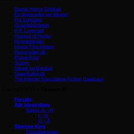
Dansk Horror Selskab
En lejemorder ser tilbage
Fra Sortsand
Gyserbiblioteket
H.P. Lovecraft
Heaven of Horror
Himmelskibet
Horror Film History
Horrorsiden.dk
Planet Pulp
Scaryo
Skræk og Rædsel
Superkultur.dk
The Internet Speculative Fiction Database
Copyright 2026 ©
Gyseren.dk
Forside
Alle blogindlæg
Bøger: A – H
I – N
O – Å
Stephen King
Filmatiseringer