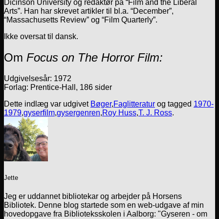
Dicinson University og redaktør på “Film and the Liberal
Arts”. Han har skrevet artikler til bl.a. “December”,
“Massachusetts Review” og “Film Quarterly”.
Ikke oversat til dansk.
Om
Focus on The Horror Film:
Udgivelsesår: 1972
Forlag: Prentice-Hall, 186 sider
Dette indlæg var udgivet
Bøger
,
Faglitteratur
og tagged
1970-
1979
,
gyserfilm
,
gysergenren
,
Roy Huss
,
T. J. Ross
.
Jette
Jeg er uddannet bibliotekar og arbejder på Horsens
Bibliotek. Denne blog startede som en web-udgave af min
hovedopgave fra Biblioteksskolen i Aalborg: "Gyseren - om