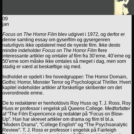
09
jan
Focus on The Horror Film
blev udgivet i 1972, og derfor er
denne samling essay om gyserfilm og gysergenren
naturligvis ikke opdateret med de nyeste film. Ikke desto
mindre indeholder
Focus on The Horror Film
flere
interessante artikler og omtaler af film fra 30’erne, 40’erne og
50’erne som måske ikke omtales så meget i dag, men som
stadig er værd at beskæftige sig med.
Indholdet er opdelt i fire hovedgrupper: The Horror Domain,
Gothic Horror, Monster Terror og Psychological Thriller. Hvert
kapitel indeholder artikler af forskellige skribenter om det
overordnede emne.
De to redaktører er henholdsvis Roy Huss og T. J. Ross. Roy
Huss er professor i engelsk på Queens College. Medforfatter
af “The Film Expericence og redaktør på “Focus on Blow-
Up”. Han har skrevet artikler om drama og film til bl.a.
“Modern Drama”, “College English” og “The Psychoanalytic
Review”. T. J. Ross er professor i engelsk på Fairleigh