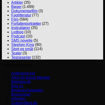
Artikler
(35)
Bøger
(1.499)
Dokumentarfilm
(3)
Faglitteratur
(77)
Film
(584)
Forfatterportrætter
(27)
Instruktører
(35)
Lydbog
(10)
Podcast
(10)
SMS novelle
(5)
Stephen King
(90)
Stort og småt
(114)
Teater
(3)
Tegneserier
(132)
Links om litteratur
Antikvariat.net
Arkiv for dansk litteratur
Bibliotek.dk
Bog.nu
Bogbrancheguiden
Bogrummet
eReolen
Gratislydbog.dk