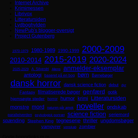
Internet Archive
Krimimessen
Librivox
Litteratursiden
Lydboghylden
NewPub's blogger-oversigt
Project Gutenberg
2000-2009
1980-1989
1990-1999
1970-1979
2015-2019
2020-2024
2010-2014
anmelder-eksemplar
A. Silvestri
2025-2029
Aliens
børn
antologi
Børnebøger
baseret på en bog
dansk horror
dansk science fiction
debut
dyr
genfærd
filmatiserede bøger
Fantasy
gotik
Litteratursiden
humor
krimi
hjemsøgte steder
horror
noveller
mord
monstre
ondskab
naturen går amok
science fiction
seriemord
parallelverden
psykologisk portræt
spænding
tegneserie
thriller
ungdomsbøger
Stephen King
zombier
vampyrer
venskab
Gode horrorlinks m.m.