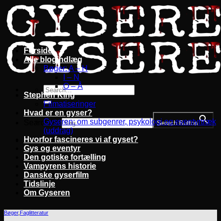
Fortsæt
til
indhold
Forside
Alle blogindlæg
Bøger: A – H
I – N
O – Å
Stephen King
Filmatiseringer
Hvad er en gyser?
Gyseren: om subgenrer, psykologi og eventyrtræk
Search for:
Search Button
(uddrag)
Hvorfor fascineres vi af gyset?
Gys og eventyr
Den gotiske fortælling
Vampyrens historie
Danske gyserfilm
Tidslinje
Om Gyseren
Bøger
,
Faglitteratur