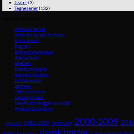
Teater
(3)
Tegneserier
(132)
Links om litteratur
Antikvariat.net
Arkiv for dansk litteratur
Bibliotek.dk
Bog.nu
Bogbrancheguiden
Bogrummet
eReolen
Gratislydbog.dk
Internet Archive
Krimimessen
Librivox
Litteratursiden
Lydboghylden
NewPub's blogger-oversigt
Project Gutenberg
2000-2009
201
1980-1989
1990-1999
1970-1979
dansk horror
børn
dansk science fiction
Børnebøger