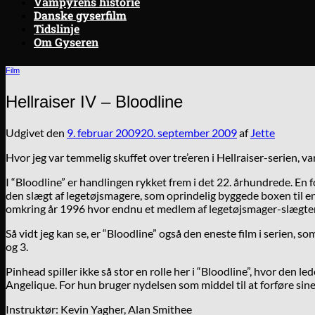
Vampyrens historie
Danske gyserfilm
Tidslinje
Om Gyseren
Film
Hellraiser IV – Bloodline
Udgivet den
9. februar 2009
20. september 2009
af
Jette
Hvor jeg var temmelig skuffet over tre’eren i Hellraiser-serien, 
I “Bloodline” er handlingen rykket frem i det 22. århundrede. En
den slægt af legetøjsmagere, som oprindelig byggede boxen til en 
omkring år 1996 hvor endnu et medlem af legetøjsmager-slægte
Så vidt jeg kan se, er “Bloodline” også den eneste film i serien, s
og 3.
Pinhead spiller ikke så stor en rolle her i “Bloodline”, hvor de
Angelique. For hun bruger nydelsen som middel til at forføre sin
Instruktør: Kevin Yagher, Alan Smithee