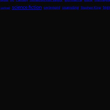
science fiction
teg
spænding
seriemord
Stephen King
 portræt