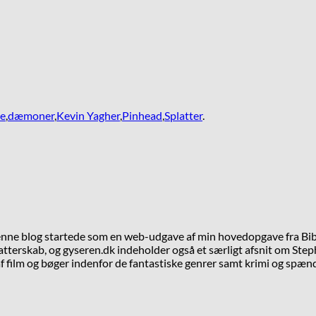
ee
,
dæmoner
,
Kevin Yagher
,
Pinhead
,
Splatter
.
Denne blog startede som en web-udgave af min hovedopgave fra Bib
tterskab, og gyseren.dk indeholder også et særligt afsnit om Steph
 film og bøger indenfor de fantastiske genrer samt krimi og spæn