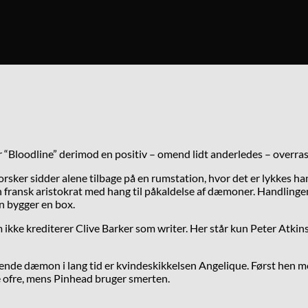
var “Bloodline” derimod en positiv – omend lidt anderledes – overras
 forsker sidder alene tilbage på en rumstation, hvor det er lykkes
fransk aristokrat med hang til påkaldelse af dæmoner. Handlingen ud
n bygger en box.
om ikke krediterer Clive Barker som writer. Her står kun Peter Atkin
n ledende dæmon i lang tid er kvindeskikkelsen Angelique. Først h
e ofre, mens Pinhead bruger smerten.