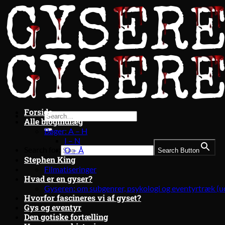
Fortsæt
til
indhold
Forside
Alle blogindlæg
Bøger: A – H
I – N
Search for:
O – Å
Search Button
Stephen King
Filmatiseringer
Hvad er en gyser?
Gyseren: om subgenrer, psykologi og eventyrtræk (u
Hvorfor fascineres vi af gyset?
Gys og eventyr
Den gotiske fortælling