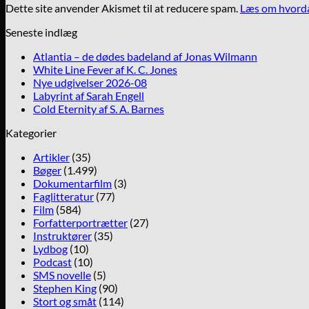
Dette site anvender Akismet til at reducere spam.
Læs om hvorda
Seneste indlæg
Atlantia – de dødes badeland af Jonas Wilmann
White Line Fever af K. C. Jones
Nye udgivelser 2026-08
Labyrint af Sarah Engell
Cold Eternity af S. A. Barnes
Kategorier
Artikler
(35)
Bøger
(1.499)
Dokumentarfilm
(3)
Faglitteratur
(77)
Film
(584)
Forfatterportrætter
(27)
Instruktører
(35)
Lydbog
(10)
Podcast
(10)
SMS novelle
(5)
Stephen King
(90)
Stort og småt
(114)