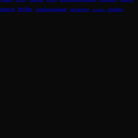
neserie
thriller
ungdomsbøger
vampyrer
zombier
venskab