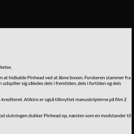
kelse.
 ham at hidkalde Pinhead ved at åbne boxen. Forskeren stammer fra
spiller sig således dels i fremtiden, dels i fortiden og dels
s krediteret. Atikins er også tilknyttet manuskripterne på film 2
en mod slutningen dukker Pinhead op, næsten som en modstander til