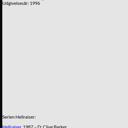
Udgivelsesår: 1996
Serien Hellraiser:
Hellraiser
, 1987 – D: Clive Barker