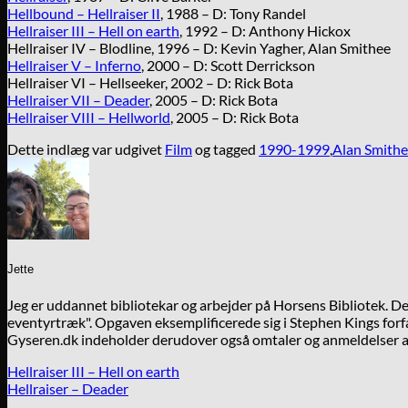
Hellbound – Hellraiser II
, 1988 – D: Tony Randel
Hellraiser III – Hell on earth
, 1992 – D: Anthony Hickox
Hellraiser IV – Blodline, 1996 – D: Kevin Yagher, Alan Smithee
Hellraiser V – Inferno
, 2000 – D: Scott Derrickson
Hellraiser VI – Hellseeker, 2002 – D: Rick Bota
Hellraiser VII – Deader
, 2005 – D: Rick Bota
Hellraiser VIII – Hellworld
, 2005 – D: Rick Bota
Dette indlæg var udgivet
Film
og tagged
1990-1999
,
Alan Smith
Jette
Jeg er uddannet bibliotekar og arbejder på Horsens Bibliotek. 
eventyrtræk". Opgaven eksemplificerede sig i Stephen Kings forfa
Gyseren.dk indeholder derudover også omtaler og anmeldelser af
Hellraiser III – Hell on earth
Hellraiser – Deader