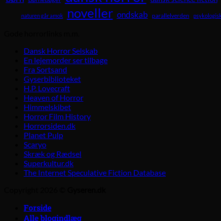
noveller
ondskab
parallelverden
naturen går amok
psykologisk
Gode horrorlinks m.m.
Dansk Horror Selskab
En lejemorder ser tilbage
Fra Sortsand
Gyserbiblioteket
H.P. Lovecraft
Heaven of Horror
Himmelskibet
Horror Film History
Horrorsiden.dk
Planet Pulp
Scaryo
Skræk og Rædsel
Superkultur.dk
The Internet Speculative Fiction Database
Copyright 2026 ©
Gyseren.dk
Forside
Alle blogindlæg