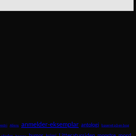
anmelder-eksemplar
antologi
vestri
baseret på en bog
Aliens
Litteratursiden
mord
humor
krimi
monstre
 steder
horror