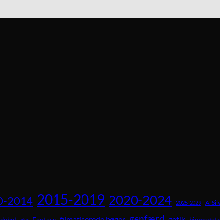
2015-2019
2020-2024
0-2014
A. Sil
2025-2029
genfærd
filmatiserede bøger
gotik
Fantasy
hjemsøgte
debut
dyr