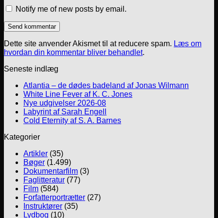
Notify me of new posts by email.
Dette site anvender Akismet til at reducere spam.
Læs om
hvordan din kommentar bliver behandlet
.
Seneste indlæg
Atlantia – de dødes badeland af Jonas Wilmann
White Line Fever af K. C. Jones
Nye udgivelser 2026-08
Labyrint af Sarah Engell
Cold Eternity af S. A. Barnes
Kategorier
Artikler
(35)
Bøger
(1.499)
Dokumentarfilm
(3)
Faglitteratur
(77)
Film
(584)
Forfatterportrætter
(27)
Instruktører
(35)
Lydbog
(10)