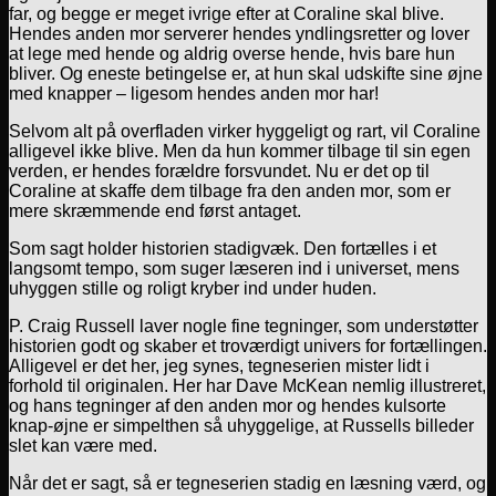
far, og begge er meget ivrige efter at Coraline skal blive.
Hendes anden mor serverer hendes yndlingsretter og lover
at lege med hende og aldrig overse hende, hvis bare hun
bliver. Og eneste betingelse er, at hun skal udskifte sine øjne
med knapper – ligesom hendes anden mor har!
Selvom alt på overfladen virker hyggeligt og rart, vil Coraline
alligevel ikke blive. Men da hun kommer tilbage til sin egen
verden, er hendes forældre forsvundet. Nu er det op til
Coraline at skaffe dem tilbage fra den anden mor, som er
mere skræmmende end først antaget.
Som sagt holder historien stadigvæk. Den fortælles i et
langsomt tempo, som suger læseren ind i universet, mens
uhyggen stille og roligt kryber ind under huden.
P. Craig Russell laver nogle fine tegninger, som understøtter
historien godt og skaber et troværdigt univers for fortællingen.
Alligevel er det her, jeg synes, tegneserien mister lidt i
forhold til originalen. Her har Dave McKean nemlig illustreret,
og hans tegninger af den anden mor og hendes kulsorte
knap-øjne er simpelthen så uhyggelige, at Russells billeder
slet kan være med.
Når det er sagt, så er tegneserien stadig en læsning værd, og