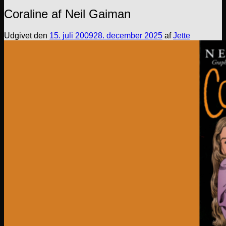
Coraline af Neil Gaiman
Udgivet den
15. juli 2009
28. december 2025
af
Jette