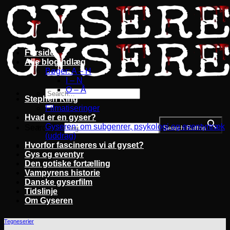
Fortsæt
til
indhold
Forside
Alle blogindlæg
Bøger: A – H
I – N
O – Å
Stephen King
Filmatiseringer
Hvad er en gyser?
Gyseren: om subgenrer, psykologi og eventyrtræk
Search for:
Search Button
(uddrag)
Hvorfor fascineres vi af gyset?
Gys og eventyr
Den gotiske fortælling
Vampyrens historie
Danske gyserfilm
Tidslinje
Om Gyseren
Tegneserier