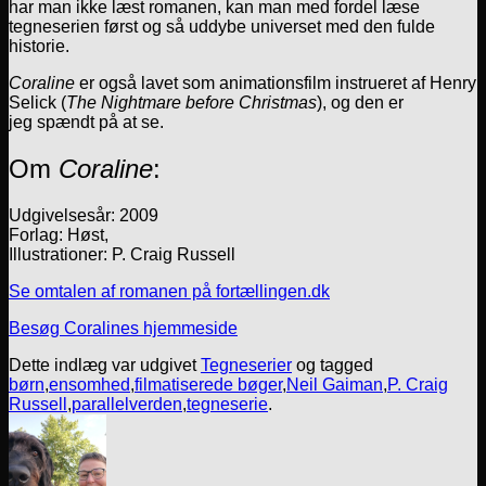
har man ikke læst romanen, kan man med fordel læse
tegneserien først og så uddybe universet med den fulde
historie.
Coraline
er også lavet som animationsfilm instrueret af Henry
Selick (
The Nightmare before Christmas
), og den er
jeg spændt på at se.
Om
Coraline
:
Udgivelsesår: 2009
Forlag: Høst,
Illustrationer: P. Craig Russell
Se omtalen af romanen på fortællingen.dk
Besøg Coralines hjemmeside
Dette indlæg var udgivet
Tegneserier
og tagged
børn
,
ensomhed
,
filmatiserede bøger
,
Neil Gaiman
,
P. Craig
Russell
,
parallelverden
,
tegneserie
.