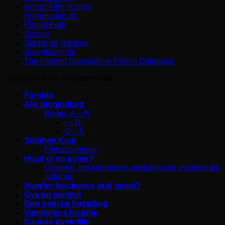
Horror Film History
Horrorsiden.dk
Planet Pulp
Scaryo
Skræk og Rædsel
Superkultur.dk
The Internet Speculative Fiction Database
Copyright 2026 ©
Gyseren.dk
Forside
Alle blogindlæg
Bøger: A – H
I – N
O – Å
Stephen King
Filmatiseringer
Hvad er en gyser?
Gyseren: om subgenrer, psykologi og eventyrtræk
(uddrag)
Hvorfor fascineres vi af gyset?
Gys og eventyr
Den gotiske fortælling
Vampyrens historie
Danske gyserfilm