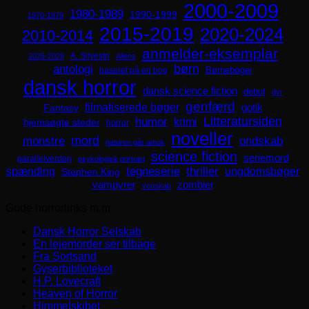
2000-2009
1980-1989
1990-1999
1970-1979
2015-2019
2020-2024
2010-2014
anmelder-eksemplar
A. Silvestri
2025-2029
Aliens
børn
antologi
Børnebøger
baseret på en bog
dansk horror
dansk science fiction
debut
dyr
genfærd
filmatiserede bøger
Fantasy
gotik
Litteratursiden
humor
krimi
hjemsøgte steder
horror
noveller
mord
monstre
ondskab
naturen går amok
science fiction
seriemord
parallelverden
psykologisk portræt
spænding
tegneserie
thriller
ungdomsbøger
Stephen King
zombier
vampyrer
venskab
Gode horrorlinks m.m.
Dansk Horror Selskab
En lejemorder ser tilbage
Fra Sortsand
Gyserbiblioteket
H.P. Lovecraft
Heaven of Horror
Himmelskibet