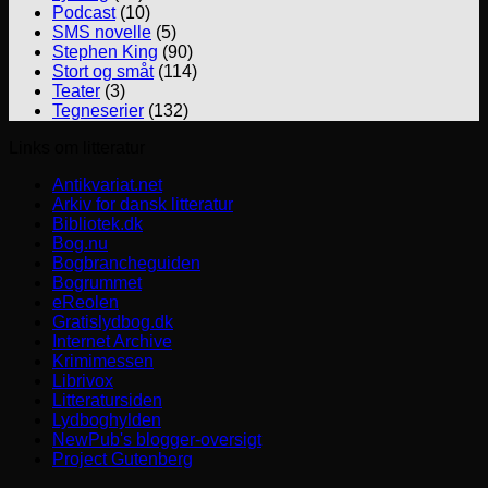
Podcast
(10)
SMS novelle
(5)
Stephen King
(90)
Stort og småt
(114)
Teater
(3)
Tegneserier
(132)
Links om litteratur
Antikvariat.net
Arkiv for dansk litteratur
Bibliotek.dk
Bog.nu
Bogbrancheguiden
Bogrummet
eReolen
Gratislydbog.dk
Internet Archive
Krimimessen
Librivox
Litteratursiden
Lydboghylden
NewPub's blogger-oversigt
Project Gutenberg