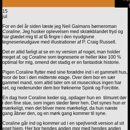
15
jul
For en del år siden læste jeg Neil Gaimans børneroman
Coraline
. Jeg husker oplevelsen med skrækblandet fryd og
har glædet mig til at få fingre i den nyudgivne
tegneserieudgave med illustrationer af P. Craig Russell.
Det er altid farligt at se en ny version af noget, man holder
meget af, og
Coraline
som tegneserie er heller ikke 100 %
optimal for mig, omend det stadig er en fantastisk historie.
Pigen Coraline flytter med sine forældre ind i et gammelt hus,
hvor de bor i den midterste etage. Over dem bor en sær
gammel mand, som altid taler om sit musecirkus ingen har
set, og nedenunder dem bor frøknerne Spink og Forcible.
En dag hvor Coraline keder sig, opdager hun en tilmuret dør
i den fine stue, som ingen steder fører hen. Det synes hun er
mærkeligt, men det bliver mere mærkeligt, da hun næste
gang åbner den, og en mørk gang kommer til syne.
Coraline går ind og kommer ud i en spejlvendt version af sit
eget hjem. Her bor hendes anden mor med hendes anden