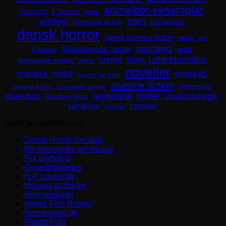
anmelder-eksemplar
A. Silvestri
2025-2029
Aliens
børn
antologi
Børnebøger
baseret på en bog
dansk horror
dansk science fiction
debut
dyr
genfærd
filmatiserede bøger
Fantasy
gotik
Litteratursiden
humor
krimi
hjemsøgte steder
horror
noveller
mord
monstre
ondskab
naturen går amok
science fiction
seriemord
parallelverden
psykologisk portræt
spænding
tegneserie
thriller
ungdomsbøger
Stephen King
zombier
vampyrer
venskab
Gode horrorlinks m.m.
Dansk Horror Selskab
En lejemorder ser tilbage
Fra Sortsand
Gyserbiblioteket
H.P. Lovecraft
Heaven of Horror
Himmelskibet
Horror Film History
Horrorsiden.dk
Planet Pulp