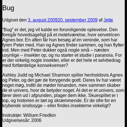
Bug
Udgivet den
3. august 2009
20. september 2009
af
Jette
“Bug” er det, jeg vil kalde en foruroligende oplevelse. Den
foregår hovedsageligt på et motelværelse, hvor servetricen
Agnes bor. En aften får hun besøg af en veninde, som har
fyren Peter med. Han og Agnes finder sammen, og han flytter
ind. Men med Peter dukker også nogle små – næsten
usynlige – insekter op, og nu starter et studie i paranoia. For
er der virkelig nogle insekter, eller er det hele et selvbedrag
med forfærdelige konsekvenser?
Ashley Judd og Michael Shannon spiller henholdsvis Agnes
og Peter, og det gør de forrygende godt. Deres liv har været
noget møg, indtil de møder hinanden, men sammen skaber
de et univers, hvor de betyder noget. At det er et univers, som
fører dem ud i afgrunden, plager dem ikke. Skuespillet er i
top, og historien er tæt og skræmmende. Er de ofre for en
krybende sindssyge – eller findes insekterne virkeligt?
Instruktør: William Friedkin
Udgivelsesår: 2006