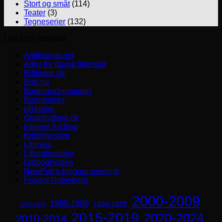
Stort og småt
(114)
Teater
(3)
Tegneserier
(132)
Links om litteratur
Antikvariat.net
Arkiv for dansk litteratur
Bibliotek.dk
Bog.nu
Bogbrancheguiden
Bogrummet
eReolen
Gratislydbog.dk
Internet Archive
Krimimessen
Librivox
Litteratursiden
Lydboghylden
NewPub's blogger-oversigt
Project Gutenberg
2000-2009
1980-1989
1990-1999
1970-1979
2015-2019
2020-2024
2010-2014