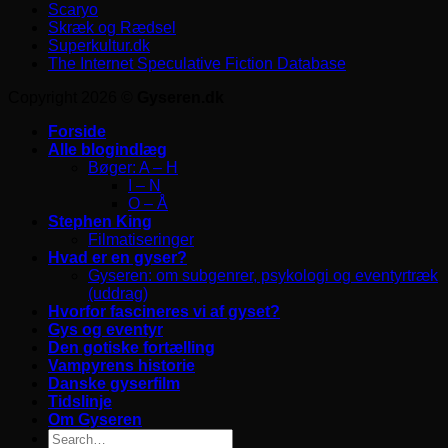
Scaryo
Skræk og Rædsel
Superkultur.dk
The Internet Speculative Fiction Database
Copyright 2026 ©
Gyseren.dk
Forside
Alle blogindlæg
Bøger: A – H
I – N
O – Å
Stephen King
Filmatiseringer
Hvad er en gyser?
Gyseren: om subgenrer, psykologi og eventyrtræk
(uddrag)
Hvorfor fascineres vi af gyset?
Gys og eventyr
Den gotiske fortælling
Vampyrens historie
Danske gyserfilm
Tidslinje
Om Gyseren