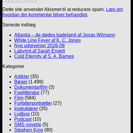
Dette site anvender Akismet til at reducere spam.
Læs om
hvordan din kommentar bliver behandlet
.
Seneste indlæg
Atlantia – de dødes badeland af Jonas Wilmann
White Line Fever af K. C. Jones
Nye udgivelser 2026-08
Labyrint af Sarah Engell
Cold Eternity af S. A. Barnes
Kategorier
Artikler
(35)
Bøger
(1.499)
Dokumentarfilm
(3)
Faglitteratur
(77)
Film
(584)
Forfatterportrætter
(27)
Instruktører
(35)
Lydbog
(10)
Podcast
(10)
SMS novelle
(5)
Stephen King
(90)