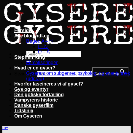
Fortsæt
til
indhold
Forside
Alle blogindlæg
Bøger: A – H
I – N
O – Å
Stephen King
Filmatiseringer
Hvad er en gyser?
Gyseren: om subgenrer, psykologi og eventyrtræk
Search for:
Search Button
(uddrag)
Hvorfor fascineres vi af gyset?
Gys og eventyr
Den gotiske fortælling
Vampyrens historie
Danske gyserfilm
Tidslinje
Om Gyseren
Film