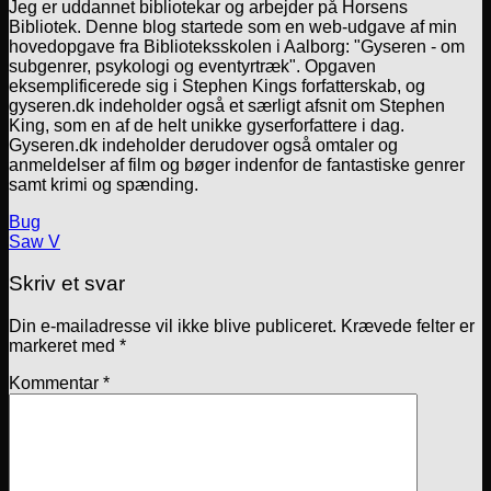
Jeg er uddannet bibliotekar og arbejder på Horsens
Bibliotek. Denne blog startede som en web-udgave af min
hovedopgave fra Biblioteksskolen i Aalborg: "Gyseren - om
subgenrer, psykologi og eventyrtræk". Opgaven
eksemplificerede sig i Stephen Kings forfatterskab, og
gyseren.dk indeholder også et særligt afsnit om Stephen
King, som en af de helt unikke gyserforfattere i dag.
Gyseren.dk indeholder derudover også omtaler og
anmeldelser af film og bøger indenfor de fantastiske genrer
samt krimi og spænding.
Bug
Saw V
Skriv et svar
Din e-mailadresse vil ikke blive publiceret.
Krævede felter er
markeret med
*
Kommentar
*