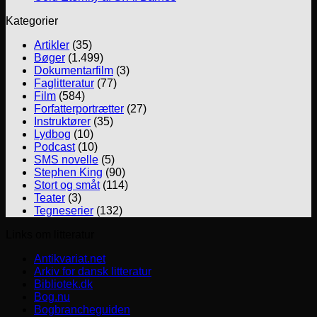
Kategorier
Artikler
(35)
Bøger
(1.499)
Dokumentarfilm
(3)
Faglitteratur
(77)
Film
(584)
Forfatterportrætter
(27)
Instruktører
(35)
Lydbog
(10)
Podcast
(10)
SMS novelle
(5)
Stephen King
(90)
Stort og småt
(114)
Teater
(3)
Tegneserier
(132)
Links om litteratur
Antikvariat.net
Arkiv for dansk litteratur
Bibliotek.dk
Bog.nu
Bogbrancheguiden