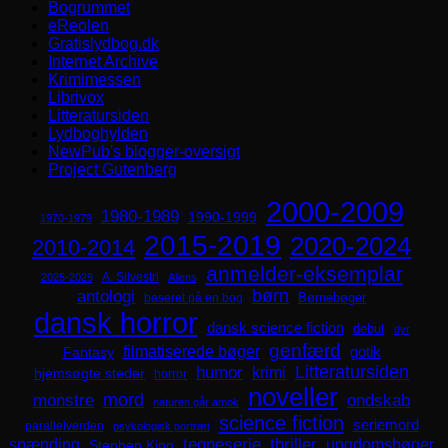
Bogrummet
eReolen
Gratislydbog.dk
Internet Archive
Krimimessen
Librivox
Litteratursiden
Lydboghylden
NewPub's blogger-oversigt
Project Gutenberg
2000-2009
1980-1989
1990-1999
1970-1979
2015-2019
2020-2024
2010-2014
anmelder-eksemplar
A. Silvestri
2025-2029
Aliens
børn
antologi
Børnebøger
baseret på en bog
dansk horror
dansk science fiction
debut
dyr
genfærd
filmatiserede bøger
Fantasy
gotik
Litteratursiden
humor
krimi
hjemsøgte steder
horror
noveller
mord
monstre
ondskab
naturen går amok
science fiction
seriemord
parallelverden
psykologisk portræt
spænding
tegneserie
thriller
ungdomsbøger
Stephen King