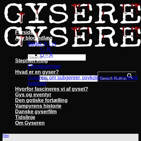
Fortsæt
til
indhold
Forside
Alle blogindlæg
Bøger: A – H
I – N
O – Å
Stephen King
Filmatiseringer
Hvad er en gyser?
Gyseren: om subgenrer, psykologi og eventyrtræk
Search for:
Search Button
(uddrag)
Hvorfor fascineres vi af gyset?
Gys og eventyr
Den gotiske fortælling
Vampyrens historie
Danske gyserfilm
Tidslinje
Om Gyseren
Film