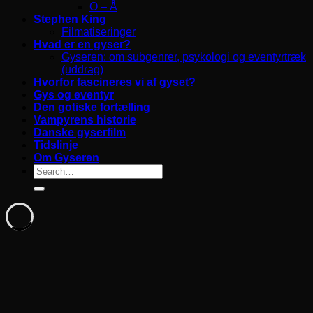
O – Å
Stephen King
Filmatiseringer
Hvad er en gyser?
Gyseren: om subgenrer, psykologi og eventyrtræk
(uddrag)
Hvorfor fascineres vi af gyset?
Gys og eventyr
Den gotiske fortælling
Vampyrens historie
Danske gyserfilm
Tidslinje
Om Gyseren