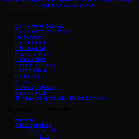
zombier
vampyrer
venskab
Gode horrorlinks m.m.
Dansk Horror Selskab
En lejemorder ser tilbage
Fra Sortsand
Gyserbiblioteket
H.P. Lovecraft
Heaven of Horror
Himmelskibet
Horror Film History
Horrorsiden.dk
Planet Pulp
Scaryo
Skræk og Rædsel
Superkultur.dk
The Internet Speculative Fiction Database
Copyright 2026 ©
Gyseren.dk
Forside
Alle blogindlæg
Bøger: A – H
I – N