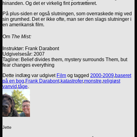
hinanden. Og det er virkelig fint portrætteret.
På plus-siden er også slutningen, som overraskede mig ved
sin grumhed. Det er ikke ofte, man ser den slags slutninger i
en amerikansk film.
Om
The Mist:
Instruktør: Frank Darabont
Udgivelsesår: 2007
Tagline: Belief divides them, mystery surrounds Them, but
fear changes everything
Dette indlæg var udgivet
Film
og tagged
2000-2009
,
baseret
på en bog
,
Frank Darabont
,
katastrofer
,
monstre
,
religiøst
vanvid
,
tåge
.
Jette