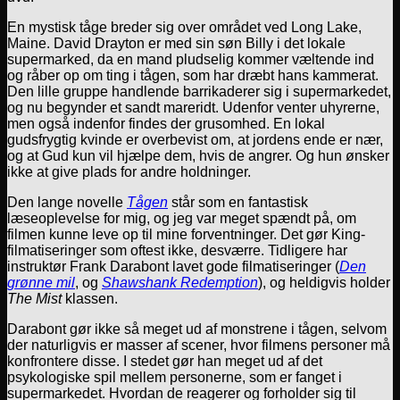
En mystisk tåge breder sig over området ved Long Lake,
Maine. David Drayton er med sin søn Billy i det lokale
supermarked, da en mand pludselig kommer væltende ind
og råber op om ting i tågen, som har dræbt hans kammerat.
Den lille gruppe handlende barrikaderer sig i supermarkedet,
og nu begynder et sandt mareridt. Udenfor venter uhyrerne,
men også indenfor findes der grusomhed. En lokal
gudsfrygtig kvinde er overbevist om, at jordens ende er nær,
og at Gud kun vil hjælpe dem, hvis de angrer. Og hun ønsker
ikke at give plads for andre holdninger.
Den lange novelle
Tågen
står som en fantastisk
læseoplevelse for mig, og jeg var meget spændt på, om
filmen kunne leve op til mine forventninger. Det gør King-
filmatiseringer som oftest ikke, desværre. Tidligere har
instruktør Frank Darabont lavet gode filmatiseringer (
Den
grønne mil
, og
Shawshank Redemption
), og heldigvis holder
The Mist
klassen.
Darabont gør ikke så meget ud af monstrene i tågen, selvom
der naturligvis er masser af scener, hvor filmens personer må
konfrontere disse. I stedet gør han meget ud af det
psykologiske spil mellem personerne, som er fanget i
supermarkedet. Hvordan de reagerer og forholder sig til