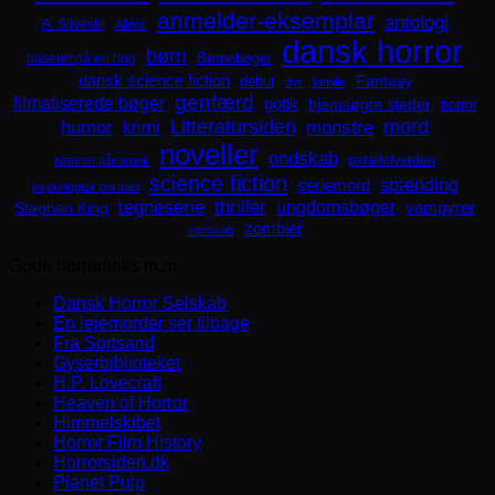
anmelder-eksemplar
antologi
A. Silvestri
Aliens
dansk horror
børn
Børnebøger
baseret på en bog
dansk science fiction
Fantasy
debut
dyr
familie
genfærd
filmatiserede bøger
gotik
hjemsøgte steder
horror
mord
Litteratursiden
humor
krimi
monstre
noveller
ondskab
parallelverden
naturen går amok
science fiction
spænding
seriemord
psykologisk portræt
tegneserie
thriller
ungdomsbøger
Stephen King
vampyrer
zombier
venskab
Gode horrorlinks m.m.
Dansk Horror Selskab
En lejemorder ser tilbage
Fra Sortsand
Gyserbiblioteket
H.P. Lovecraft
Heaven of Horror
Himmelskibet
Horror Film History
Horrorsiden.dk
Planet Pulp