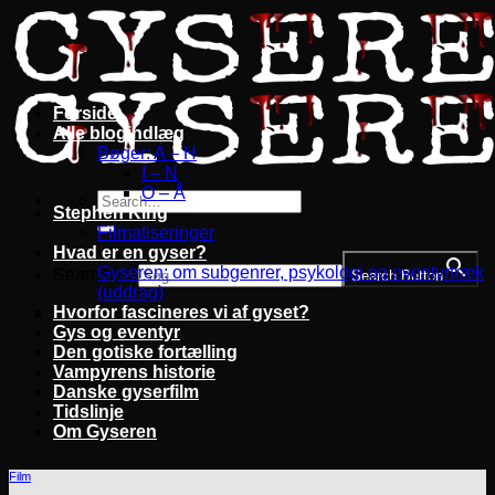
Fortsæt
til
indhold
Forside
Alle blogindlæg
Bøger: A – H
I – N
O – Å
Stephen King
Filmatiseringer
Hvad er en gyser?
Gyseren: om subgenrer, psykologi og eventyrtræk
Search for:
Search Button
(uddrag)
Hvorfor fascineres vi af gyset?
Gys og eventyr
Den gotiske fortælling
Vampyrens historie
Danske gyserfilm
Tidslinje
Om Gyseren
Film