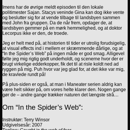
Imens har de øvrige meldt episoden til den lokale
politimester Sajan. Stacys veninde Gina kan dog ikke vente
og beslutter sig for at vende tilbage til landsbyen sammen
med John fra gruppen. Da de når frem, opdager de, at
landsbyen gemmer på en mørk hemmelighed, og at doktor
Lecorpus ikke er den, de troede.
Jeg er helt med på, at historien til tider er utrolig forudsigelig,
at visual effects ind i mellem er skræmmende dårlige, og at
“In the Spider’s Web” på ingen måde er god smag. Alligevel
følte jeg mig rigtig godt underholdt, og scenerne hvor der er
brugt virkelige edderkopper, fik det til at risle koldt ned ad
ryggen på mig. Puh hvor var jeg glad for, at det ikke var mig,
de kravlede rundt på!
På plus-siden er også, at man i Maneater serien aldrig kan
være helt sikker på, om vores helte klarer den. Nogen gange
gør de – andre gange trækker naturen det længste strå…
Om “In the Spider’s Web”:
Instruktør: Terry Winsor
Udgivelsesår: 2007