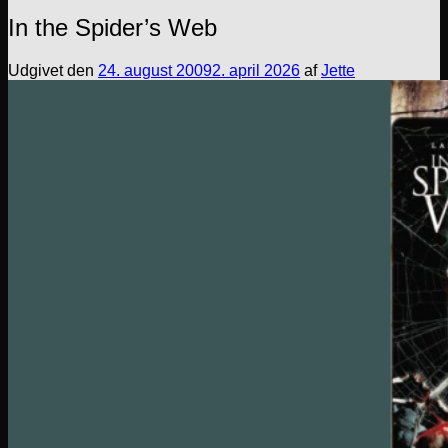
In the Spider’s Web
Udgivet den
24. august 2009
2. april 2026
af
Jette