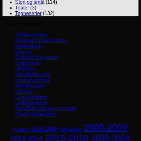
Stort og småt
(114)
Teater
(3)
Tegneserier
(132)
Links om litteratur
Antikvariat.net
Arkiv for dansk litteratur
Bibliotek.dk
Bog.nu
Bogbrancheguiden
Bogrummet
eReolen
Gratislydbog.dk
Internet Archive
Krimimessen
Librivox
Litteratursiden
Lydboghylden
NewPub's blogger-oversigt
Project Gutenberg
2000-2009
1980-1989
1990-1999
1970-1979
2015-2019
2020-2024
2010-2014