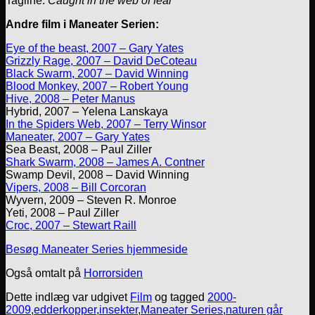
Tagline:
Caught in the web of fear
Andre film i Maneater Serien:
Eye of the beast, 2007 – Gary Yates
Grizzly Rage, 2007 – David DeCoteau
Black Swarm, 2007 – David Winning
Blood Monkey, 2007 – Robert Young
Hive, 2008 – Peter Manus
Hybrid, 2007 – Yelena Lanskaya
In the Spiders Web, 2007 – Terry Winsor
Maneater, 2007 – Gary Yates
Sea Beast, 2008 – Paul Ziller
Shark Swarm, 2008 – James A. Contner
Swamp Devil, 2008 – David Winning
Vipers, 2008 – Bill Corcoran
Wyvern, 2009 – Steven R. Monroe
Yeti, 2008 – Paul Ziller
Croc, 2007 – Stewart Raill
Besøg Maneater Series hjemmeside
Også omtalt på
Horrorsiden
Dette indlæg var udgivet
Film
og tagged
2000-
2009
,
edderkopper
,
insekter
,
Maneater Series
,
naturen går