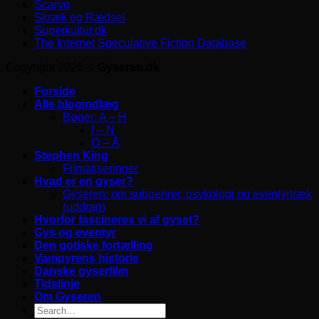
Scaryo
Skræk og Rædsel
Superkultur.dk
The Internet Speculative Fiction Database
Copyright 2026 ©
Gyseren.dk
Forside
Alle blogindlæg
Bøger: A – H
I – N
O – Å
Stephen King
Filmatiseringer
Hvad er en gyser?
Gyseren: om subgenrer, psykologi og eventyrtræk
(uddrag)
Hvorfor fascineres vi af gyset?
Gys og eventyr
Den gotiske fortælling
Vampyrens historie
Danske gyserfilm
Tidslinje
Om Gyseren