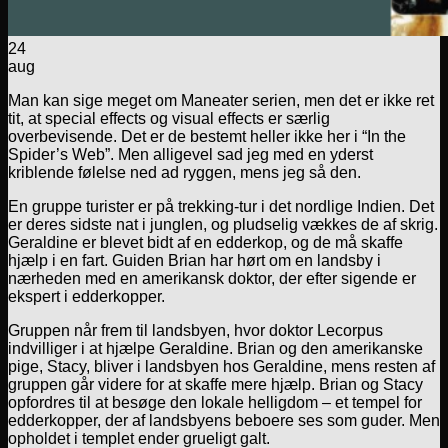
24
aug
Man kan sige meget om Maneater serien, men det er ikke ret
tit, at special effects og visual effects er særlig
overbevisende. Det er de bestemt heller ikke her i “In the
Spider’s Web”. Men alligevel sad jeg med en yderst
kriblende følelse ned ad ryggen, mens jeg så den.
En gruppe turister er på trekking-tur i det nordlige Indien. Det
er deres sidste nat i junglen, og pludselig vækkes de af skrig.
Geraldine er blevet bidt af en edderkop, og de må skaffe
hjælp i en fart. Guiden Brian har hørt om en landsby i
nærheden med en amerikansk doktor, der efter sigende er
ekspert i edderkopper.
Gruppen når frem til landsbyen, hvor doktor Lecorpus
indvilliger i at hjælpe Geraldine. Brian og den amerikanske
pige, Stacy, bliver i landsbyen hos Geraldine, mens resten af
gruppen går videre for at skaffe mere hjælp. Brian og Stacy
opfordres til at besøge den lokale helligdom – et tempel for
edderkopper, der af landsbyens beboere ses som guder. Men
opholdet i templet ender grueligt galt.