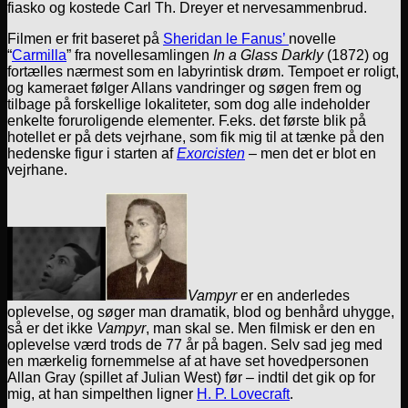
fiasko og kostede Carl Th. Dreyer et nervesammenbrud.
Filmen er frit baseret på
Sheridan le Fanus’
novelle
“
Carmilla
” fra novellesamlingen
In a Glass Darkly
(1872) og
fortælles nærmest som en labyrintisk drøm. Tempoet er roligt,
og kameraet følger Allans vandringer og søgen frem og
tilbage på forskellige lokaliteter, som dog alle indeholder
enkelte foruroligende elementer. F.eks. det første blik på
hotellet er på dets vejrhane, som fik mig til at tænke på den
hedenske figur i starten af
Exorcisten
– men det er blot en
vejrhane.
Vampyr
er en anderledes
oplevelse, og søger man dramatik, blod og benhård uhygge,
så er det ikke
Vampyr
, man skal se. Men filmisk er den en
oplevelse værd trods de 77 år på bagen. Selv sad jeg med
en mærkelig fornemmelse af at have set hovedpersonen
Allan Gray (spillet af Julian West) før – indtil det gik op for
mig, at han simpelthen ligner
H. P. Lovecraft
.