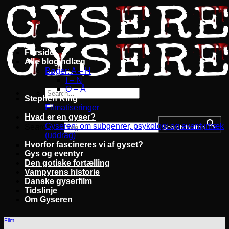
Fortsæt
til
indhold
Forside
Alle blogindlæg
Bøger: A – H
I – N
O – Å
Stephen King
Filmatiseringer
Hvad er en gyser?
Gyseren: om subgenrer, psykologi og eventyrtræk
Search for:
Search Button
(uddrag)
Hvorfor fascineres vi af gyset?
Gys og eventyr
Den gotiske fortælling
Vampyrens historie
Danske gyserfilm
Tidslinje
Om Gyseren
Film