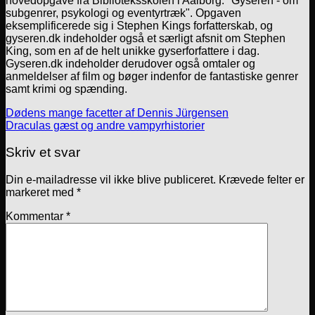
hovedopgave fra Biblioteksskolen i Aalborg: "Gyseren - om
subgenrer, psykologi og eventyrtræk". Opgaven
eksemplificerede sig i Stephen Kings forfatterskab, og
gyseren.dk indeholder også et særligt afsnit om Stephen
King, som en af de helt unikke gyserforfattere i dag.
Gyseren.dk indeholder derudover også omtaler og
anmeldelser af film og bøger indenfor de fantastiske genrer
samt krimi og spænding.
Dødens mange facetter af Dennis Jürgensen
Draculas gæst og andre vampyrhistorier
Skriv et svar
Din e-mailadresse vil ikke blive publiceret.
Krævede felter er
markeret med
*
Kommentar
*