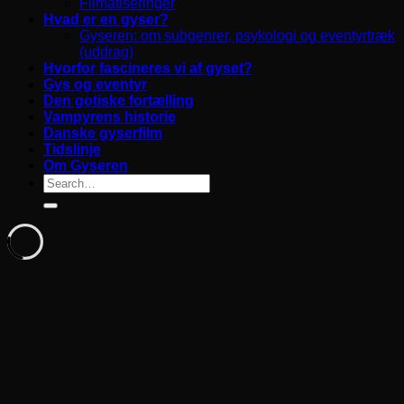
Filmatiseringer
Hvad er en gyser?
Gyseren: om subgenrer, psykologi og eventyrtræk
(uddrag)
Hvorfor fascineres vi af gyset?
Gys og eventyr
Den gotiske fortælling
Vampyrens historie
Danske gyserfilm
Tidslinje
Om Gyseren