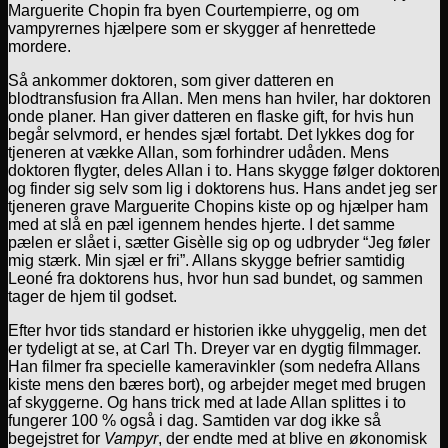
Marguerite Chopin fra byen Courtempierre, og om
vampyrernes hjælpere som er skygger af henrettede
mordere.
Så ankommer doktoren, som giver datteren en
blodtransfusion fra Allan. Men mens han hviler, har doktoren
onde planer. Han giver datteren en flaske gift, for hvis hun
begår selvmord, er hendes sjæl fortabt. Det lykkes dog for
tjeneren at vække Allan, som forhindrer udåden. Mens
doktoren flygter, deles Allan i to. Hans skygge følger doktoren
og finder sig selv som lig i doktorens hus. Hans andet jeg ser
tjeneren grave Marguerite Chopins kiste op og hjælper ham
med at slå en pæl igennem hendes hjerte. I det samme
pælen er slået i, sætter Gisèlle sig op og udbryder “Jeg føler
mig stærk. Min sjæl er fri”. Allans skygge befrier samtidig
Leoné fra doktorens hus, hvor hun sad bundet, og sammen
tager de hjem til godset.
Efter hvor tids standard er historien ikke uhyggelig, men det
er tydeligt at se, at Carl Th. Dreyer var en dygtig filmmager.
Han filmer fra specielle kameravinkler (som nedefra Allans
kiste mens den bæres bort), og arbejder meget med brugen
af skyggerne. Og hans trick med at lade Allan splittes i to
fungerer 100 % også i dag. Samtiden var dog ikke så
begejstret for
Vampyr
, der endte med at blive en økonomisk