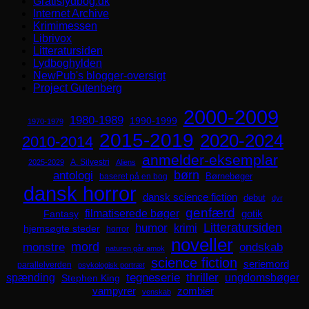
Gratislydbog.dk
Internet Archive
Krimimessen
Librivox
Litteratursiden
Lydboghylden
NewPub's blogger-oversigt
Project Gutenberg
2000-2009
1980-1989
1990-1999
1970-1979
2015-2019
2020-2024
2010-2014
anmelder-eksemplar
A. Silvestri
2025-2029
Aliens
børn
antologi
Børnebøger
baseret på en bog
dansk horror
dansk science fiction
debut
dyr
genfærd
filmatiserede bøger
Fantasy
gotik
Litteratursiden
humor
krimi
hjemsøgte steder
horror
noveller
mord
monstre
ondskab
naturen går amok
science fiction
seriemord
parallelverden
psykologisk portræt
spænding
tegneserie
thriller
ungdomsbøger
Stephen King
zombier
vampyrer
venskab