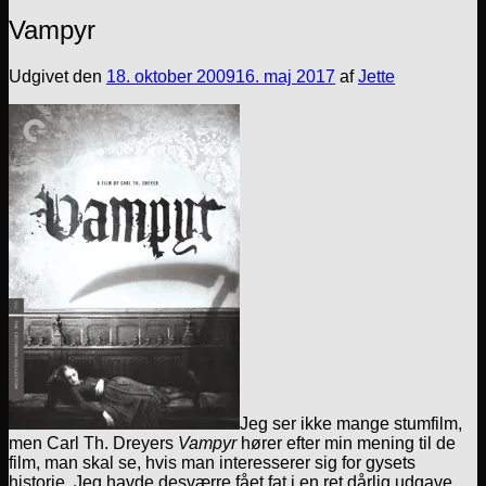
Vampyr
Udgivet den
18. oktober 2009
16. maj 2017
af
Jette
Jeg ser ikke mange stumfilm,
men Carl Th. Dreyers
Vampyr
hører efter min mening til de
film, man skal se, hvis man interesserer sig for gysets
historie. Jeg havde desværre fået fat i en ret dårlig udgave,