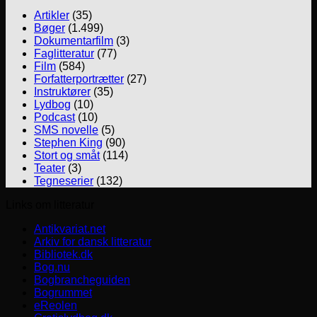
Artikler
(35)
Bøger
(1.499)
Dokumentarfilm
(3)
Faglitteratur
(77)
Film
(584)
Forfatterportrætter
(27)
Instruktører
(35)
Lydbog
(10)
Podcast
(10)
SMS novelle
(5)
Stephen King
(90)
Stort og småt
(114)
Teater
(3)
Tegneserier
(132)
Links om litteratur
Antikvariat.net
Arkiv for dansk litteratur
Bibliotek.dk
Bog.nu
Bogbrancheguiden
Bogrummet
eReolen