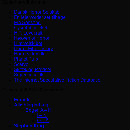
Gode horrorlinks m.m.
Dansk Horror Selskab
En lejemorder ser tilbage
Fra Sortsand
Gyserbiblioteket
H.P. Lovecraft
Heaven of Horror
Himmelskibet
Horror Film History
Horrorsiden.dk
Planet Pulp
Scaryo
Skræk og Rædsel
Superkultur.dk
The Internet Speculative Fiction Database
Copyright 2026 ©
Gyseren.dk
Forside
Alle blogindlæg
Bøger: A – H
I – N
O – Å
Stephen King