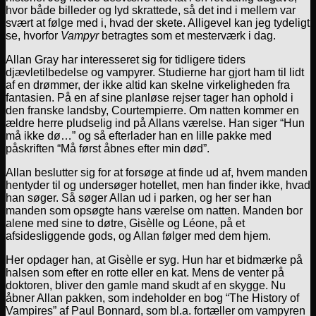
hvor både billeder og lyd skrattede, så det ind i mellem var
svært at følge med i, hvad der skete. Alligevel kan jeg tydeligt
se, hvorfor
Vampyr
betragtes som et mesterværk i dag.
Allan Gray har interesseret sig for tidligere tiders
djævletilbedelse og vampyrer. Studierne har gjort ham til lidt
af en drømmer, der ikke altid kan skelne virkeligheden fra
fantasien. På en af sine planløse rejser tager han ophold i
den franske landsby, Courtempierre. Om natten kommer en
ældre herre pludselig ind på Allans værelse. Han siger “Hun
må ikke dø…” og så efterlader han en lille pakke med
påskriften “Må først åbnes efter min død”.
Allan beslutter sig for at forsøge at finde ud af, hvem manden
hentyder til og undersøger hotellet, men han finder ikke, hvad
han søger. Så søger Allan ud i parken, og her ser han
manden som opsøgte hans værelse om natten. Manden bor
alene med sine to døtre, Gisèlle og Léone, på et
afsidesliggende gods, og Allan følger med dem hjem.
Her opdager han, at Gisèlle er syg. Hun har et bidmærke på
halsen som efter en rotte eller en kat. Mens de venter på
doktoren, bliver den gamle mand skudt af en skygge. Nu
åbner Allan pakken, som indeholder en bog “The History of
Vampires” af Paul Bonnard, som bl.a. fortæller om vampyren