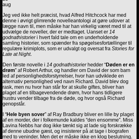
aug
Jeg ved ikke helt præcist, hvad Alfred Hitchcock har med
denne i øvrigt glimrende novelleantologi at gøre udover at
lægge navn til, men måske har han virkelig været med til at
udvælge de noveller, der er medtaget. Uanset er
14
godnathistorier
i hvert fald tale om en underholdende
samling historier, som spænder fra spøgelsesfortællinger til
regulære krimiplots, som er udvalgt og oversat fra
Stories for
Late at Night
.
Den første novelle i
14 godnathistorier
hedder “
Døden er en
drøm
” af Robert Arthur, og handler om David der som barn
led af personlighedsforstyrrelser, hvor han udviklede en
alternativ personlighed ved navn Richard. David blev dog
rask, men nu hvor han står for at skulle giftes, bliver han
plaget af en tilbagevendende drøm, hvor hans tidligere
hustru vender tilbage fra de døde, og hvor også Richard
genopstår.
I “
Hele byen sover
” af Ray Bradbury bliver en lille by plaget
af en morder, der i folkemunde kaldes “den ensomme”. Miss
Lavina Nebbs har dog ikke tænkt sig at lade sig forskrække
af denne ubudne gæst, og insisterer på at tage i biografen
med to veninder. Men det er måske ikke en klog beslutning.