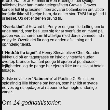
Bronx. Han er ankommet til øen Batengo i det sydlige
stillehav, hvor han møder telegrafisten Graves. Graves
kender lidt til græsarter, men advarer botanikeren om, at de
indfødte ikke vil hjælpe ham, da det er stort TABU at gå ind i
græsset. Og det er der en grund til.
“
Overfaldet
” af Edward L. Perry er en grum fortælling om to
unge mænd, som beslutter sig for at overfalde en mand på
gaden ved at narre ham til at følge med deres veninde ind i
en gyde. Overfaldet får dog en anden afslutning end
oprindelig tænkt.
I “
Nødråb fra taget
” af Henry Slesar bliver Chet Brander
lukket ud på en tagterrasse en iskold vinteraften uden
overtøj. Brander har lånt penge til ejeren af penthouse-
lejligheden, og de penge har ejeren ikke tænkt sig at betale
tilbage.
Sidste novelle er “
Naboerne
” af Pauline C. Smith, en
spidsfindig lille historie om konen, som har lidt af svage
nerver, og nu opdager at naboerne har nogle underlige
vaner.
Om
14 godnathistorier: