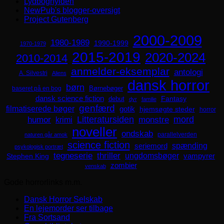
Lydboghylden
NewPub's blogger-oversigt
Project Gutenberg
2000-2009
1980-1989
1990-1999
1970-1979
2015-2019
2020-2024
2010-2014
anmelder-eksemplar
antologi
A. Silvestri
Aliens
dansk horror
børn
Børnebøger
baseret på en bog
dansk science fiction
Fantasy
debut
dyr
familie
genfærd
filmatiserede bøger
gotik
hjemsøgte steder
horror
mord
Litteratursiden
humor
krimi
monstre
noveller
ondskab
parallelverden
naturen går amok
science fiction
spænding
seriemord
psykologisk portræt
tegneserie
thriller
ungdomsbøger
Stephen King
vampyrer
zombier
venskab
Gode horrorlinks m.m.
Dansk Horror Selskab
En lejemorder ser tilbage
Fra Sortsand