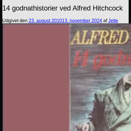
14 godnathistorier ved Alfred Hitchcock
Udgivet den
23. august 2010
13. november 2024
af
Jette