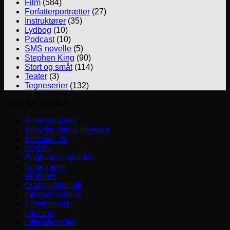
Film
(584)
Forfatterportrætter
(27)
Instruktører
(35)
Lydbog
(10)
Podcast
(10)
SMS novelle
(5)
Stephen King
(90)
Stort og småt
(114)
Teater
(3)
Tegneserier
(132)
Links om litteratur
Antikvariat.net
Arkiv for dansk litteratur
Bibliotek.dk
Bog.nu
Bogbrancheguiden
Bogrummet
eReolen
Gratislydbog.dk
Internet Archive
Krimimessen
Librivox
Litteratursiden