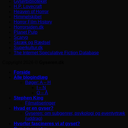
Gyserbiblioteket
H.P. Lovecraft
Heaven of Horror
Himmelskibet
Horror Film History
Horrorsiden.dk
Planet Pulp
Scaryo
Skræk og Rædsel
Superkultur.dk
The Internet Speculative Fiction Database
Copyright 2026 ©
Gyseren.dk
Forside
Alle blogindlæg
Bøger: A – H
I – N
O – Å
Stephen King
Filmatiseringer
Hvad er en gyser?
Gyseren: om subgenrer, psykologi og eventyrtræk
(uddrag)
Hvorfor fascineres vi af gyset?