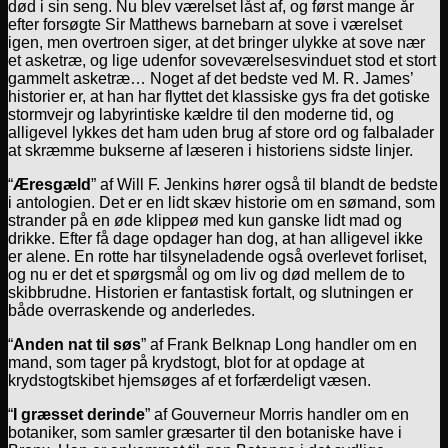
død i sin seng. Nu blev værelset låst af, og først mange år
efter forsøgte Sir Matthews barnebarn at sove i værelset
igen, men overtroen siger, at det bringer ulykke at sove nær
et asketræ, og lige udenfor soveværelsesvinduet stod et stort
gammelt asketræ… Noget af det bedste ved M. R. James’
historier er, at han har flyttet det klassiske gys fra det gotiske
stormvejr og labyrintiske kældre til den moderne tid, og
alligevel lykkes det ham uden brug af store ord og falbalader
at skræmme bukserne af læseren i historiens sidste linjer.
“
Æresgæld
” af Will F. Jenkins hører også til blandt de bedste
i antologien. Det er en lidt skæv historie om en sømand, som
strander på en øde klippeø med kun ganske lidt mad og
drikke. Efter få dage opdager han dog, at han alligevel ikke
er alene. En rotte har tilsyneladende også overlevet forliset,
og nu er det et spørgsmål og om liv og død mellem de to
skibbrudne. Historien er fantastisk fortalt, og slutningen er
både overraskende og anderledes.
“
Anden nat til søs
” af Frank Belknap Long handler om en
mand, som tager på krydstogt, blot for at opdage at
krydstogtskibet hjemsøges af et forfærdeligt væsen.
“
I græsset derinde
” af Gouverneur Morris handler om en
botaniker, som samler græsarter til den botaniske have i