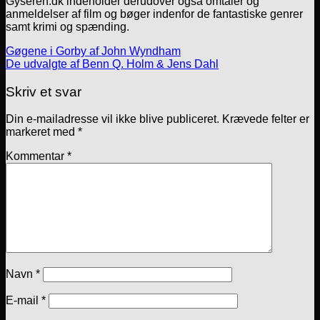
Gyseren.dk indeholder derudover også omtaler og
anmeldelser af film og bøger indenfor de fantastiske genrer
samt krimi og spænding.
Gøgene i Gorby af John Wyndham
De udvalgte af Benn Q. Holm & Jens Dahl
Skriv et svar
Din e-mailadresse vil ikke blive publiceret.
Krævede felter er
markeret med
*
Kommentar
*
Navn
*
E-mail
*