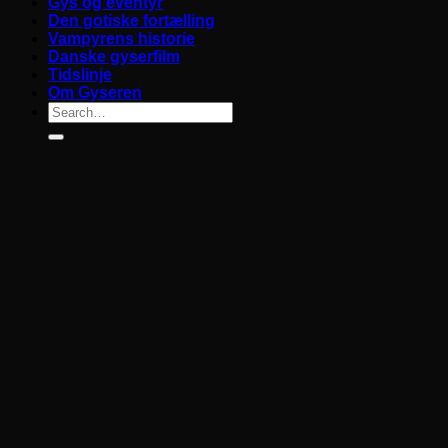
Gys og eventyr
Den gotiske fortælling
Vampyrens historie
Danske gyserfilm
Tidslinje
Om Gyseren