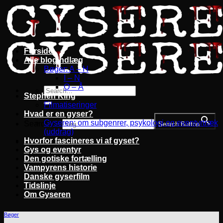
Fortsæt
til
indhold
Forside
Alle blogindlæg
Bøger: A – H
I – N
O – Å
Stephen King
Filmatiseringer
Hvad er en gyser?
Gyseren: om subgenrer, psykologi og eventyrtræk
Search for:
Search Button
(uddrag)
Hvorfor fascineres vi af gyset?
Gys og eventyr
Den gotiske fortælling
Vampyrens historie
Danske gyserfilm
Tidslinje
Om Gyseren
Bøger