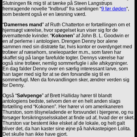
Slutningen fik mig til at tænke på Steen Langstrups
fremragende novelle “Indbrud” fra samlingen “
9 før døden
“,
som bestemt også er en læsning værd.
“
Damernes mand
” af Ruth Chatterton er fortællingen om et
hjemsøgt værelse, hvor spøgelset kun viser sig for de
overnattende kvinder. “
Kokonen
” af John B. L. Goodwin er
en af perlerne i antologien. Drengen Denny bor alene
sammen med sin distræte far, hvis kontor er overdynget med
trofæer af næsehorn, sneleoparder m.m., som faren har
skaffet sig på lange farefulde togter. Dennys værelse har
også sine trofæer, nemlig sommerfugle i alle afskygninger.
En dag falder Denny over en særlig interessant larve, som
han tager med sig for at se den forvandle sig til en
sommerfugl. Men da forvandlingen sker, ændrer verden sig
for Denny.
Også “
Sølvpenge
” af Brett Halliday hører til blandt
antologiens bedste, selvom den er en helt anden slags
fortælling end “Kokonen”. Her hører vi om amerikaneren
Thurston, som tilsyneladende er forsvundet i bjergene, og nu
forsøger forsikringsselsskabet at finde ud af, hvad der er sket.
Thurston var bestemt ikke elsket af de lokale, og helt galt
bliver det, da han kaster sine øjne på halvkastepigen Lolita.
Det skulle han ikke have gjort.