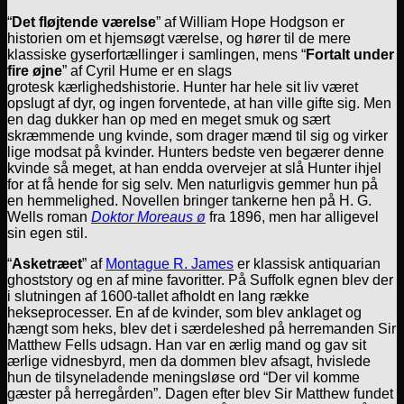
“
Det fløjtende værelse
” af William Hope Hodgson er
historien om et hjemsøgt værelse, og hører til de mere
klassiske gyserfortællinger i samlingen, mens “
Fortalt under
fire øjne
” af Cyril Hume er en slags
grotesk kærlighedshistorie. Hunter har hele sit liv været
opslugt af dyr, og ingen forventede, at han ville gifte sig. Men
en dag dukker han op med en meget smuk og sært
skræmmende ung kvinde, som drager mænd til sig og virker
lige modsat på kvinder. Hunters bedste ven begærer denne
kvinde så meget, at han endda overvejer at slå Hunter ihjel
for at få hende for sig selv. Men naturligvis gemmer hun på
en hemmelighed. Novellen bringer tankerne hen på H. G.
Wells roman
Doktor Moreaus ø
fra 1896, men har alligevel
sin egen stil.
“
Asketræet
” af
Montague R. James
er klassisk antiquarian
ghoststory og en af mine favoritter. På Suffolk egnen blev der
i slutningen af 1600-tallet afholdt en lang række
hekseprocesser. En af de kvinder, som blev anklaget og
hængt som heks, blev det i særdeleshed på herremanden Sir
Matthew Fells udsagn. Han var en ærlig mand og gav sit
ærlige vidnesbyrd, men da dommen blev afsagt, hvislede
hun de tilsyneladende meningsløse ord “Der vil komme
gæster på herregården”. Dagen efter blev Sir Matthew fundet