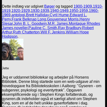
Dette indlæg var udgivet
Bøger
og tagged
1900-1909
,
1910-
1919
,
1920-1929
,
1930-1939
,
1940-1949
,
1950-1959
,
1960-
1969
,
antologi
,
Brett Halliday
,
Cyril Hume
,
Edward L.
Perry
,
Frank Belknap Long
,
Gouverneur Morris
,
Henry
Slesar
,
John B. L. Goodwin
,
M.R. James
,
Montague Rhodes
James
,
noveller
,
Pauline C. Smith
,
Ray Bradbury
,
Robert
Arthur
,
Ruth Chatterton
,
Will F. Jenkins
,
William Hope
Hodgson
.
Jette
Jeg er uddannet bibliotekar og arbejder på Horsens
Bibliotek. Denne blog startede som en web-udgave af min
hovedopgave fra Biblioteksskolen i Aalborg: "Gyseren - om
subgenrer, psykologi og eventyrtræk". Opgaven
eksemplificerede sig i Stephen Kings forfatterskab, og
gyseren.dk indeholder også et særligt afsnit om Stephen
King, som en af de helt unikke gyserforfattere i dag.