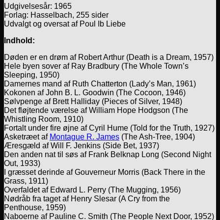
Udgivelsesår: 1965
Forlag: Hasselbach, 255 sider
Udvalgt og oversat af Poul Ib Liebe
Indhold:
Døden er en drøm af Robert Arthur (Death is a Dream, 1957)
Hele byen sover af Ray Bradbury (The Whole Town’s
Sleeping, 1950)
Damernes mand af Ruth Chatterton (Lady’s Man, 1961)
Kokonen af John B. L. Goodwin (The Cocoon, 1946)
Sølvpenge af Brett Halliday (Pieces of Silver, 1948)
Det fløjtende værelse af William Hope Hodgson (The
Whistling Room, 1910)
Fortalt under fire øjne af Cyril Hume (Told for the Truth, 1927)
Asketræet af
Montague R. James
(The Ash-Tree, 1904)
Æresgæld af Will F. Jenkins (Side Bet, 1937)
Den anden nat til søs af Frank Belknap Long (Second Night
Out, 1933)
I græsset derinde af Gouverneur Morris (Back There in the
Grass, 1911)
Overfaldet af Edward L. Perry (The Mugging, 1956)
Nødråb fra taget af Henry Slesar (A Cry from the
Penthouse, 1959)
Naboerne af Pauline C. Smith (The People Next Door, 1952)