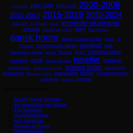
2000-2009
1980-1989
1990-1999
1970-1979
2015-2019
2020-2024
2010-2014
anmelder-eksemplar
A. Silvestri
2025-2029
Aliens
børn
antologi
Børnebøger
baseret på en bog
dansk horror
dansk science fiction
debut
dyr
genfærd
filmatiserede bøger
Fantasy
gotik
Litteratursiden
humor
krimi
hjemsøgte steder
horror
noveller
mord
monstre
ondskab
naturen går amok
science fiction
seriemord
parallelverden
psykologisk portræt
spænding
tegneserie
thriller
ungdomsbøger
Stephen King
zombier
vampyrer
venskab
Gode horrorlinks m.m.
Dansk Horror Selskab
En lejemorder ser tilbage
Fra Sortsand
Gyserbiblioteket
H.P. Lovecraft
Heaven of Horror
Himmelskibet