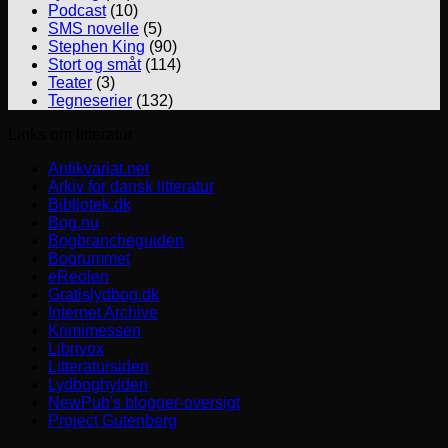
Podcast
(10)
SMS novelle
(5)
Stephen King
(90)
Stort og småt
(114)
Teater
(3)
Tegneserier
(132)
Links om litteratur
Antikvariat.net
Arkiv for dansk litteratur
Bibliotek.dk
Bog.nu
Bogbrancheguiden
Bogrummet
eReolen
Gratislydbog.dk
Internet Archive
Krimimessen
Librivox
Litteratursiden
Lydboghylden
NewPub's blogger-oversigt
Project Gutenberg