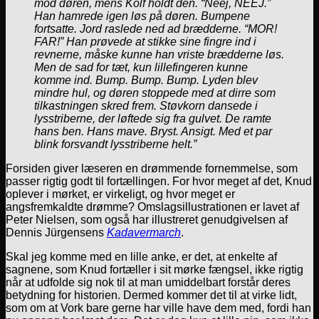
mod døren, mens Kolf holdt den. “Neej, NEEJ.”
Han hamrede igen løs på døren. Bumpene
fortsatte. Jord raslede ned ad brædderne. “MOR!
FAR!” Han prøvede at stikke sine fingre ind i
revnerne, måske kunne han vriste brædderne løs.
Men de sad for tæt, kun lillefingeren kunne
komme ind. Bump. Bump. Bump. Lyden blev
mindre hul, og døren stoppede med at dirre som
tilkastningen skred frem. Støvkorn dansede i
lysstriberne, der løftede sig fra gulvet. De ramte
hans ben. Hans mave. Bryst. Ansigt. Med et par
blink forsvandt lysstriberne helt.”
Forsiden giver læseren en drømmende fornemmelse, som
passer rigtig godt til fortællingen. For hvor meget af det, Knud
oplever i mørket, er virkeligt, og hvor meget er
angsfremkaldte drømme? Omslagsillustrationen er lavet af
Peter Nielsen, som også har illustreret genudgivelsen af
Dennis Jürgensens
Kadavermarch
.
Skal jeg komme med en lille anke, er det, at enkelte af
sagnene, som Knud fortæller i sit mørke fængsel, ikke rigtig
når at udfolde sig nok til at man umiddelbart forstår deres
betydning for historien. Dermed kommer det til at virke lidt,
som om at Vork bare gerne har ville have dem med, fordi han