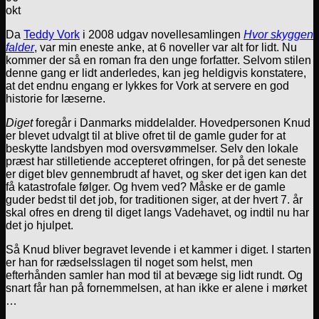
okt
Da
Teddy Vork
i 2008 udgav novellesamlingen
Hvor skyggen
falder
, var min eneste anke, at 6 noveller var alt for lidt. Nu
kommer der så en roman fra den unge forfatter. Selvom stilen
denne gang er lidt anderledes, kan jeg heldigvis konstatere,
at det endnu engang er lykkes for Vork at servere en god
historie for læserne.
Diget
foregår i Danmarks middelalder. Hovedpersonen Knud
er blevet udvalgt til at blive ofret til de gamle guder for at
beskytte landsbyen mod oversvømmelser. Selv den lokale
præst har stilletiende accepteret ofringen, for på det seneste
er diget blev gennembrudt af havet, og sker det igen kan det
få katastrofale følger. Og hvem ved? Måske er de gamle
guder bedst til det job, for traditionen siger, at der hvert 7. år
skal ofres en dreng til diget langs Vadehavet, og indtil nu har
det jo hjulpet.
Så Knud bliver begravet levende i et kammer i diget. I starten
er han for rædselsslagen til noget som helst, men
efterhånden samler han mod til at bevæge sig lidt rundt. Og
snart får han på fornemmelsen, at han ikke er alene i mørket
…