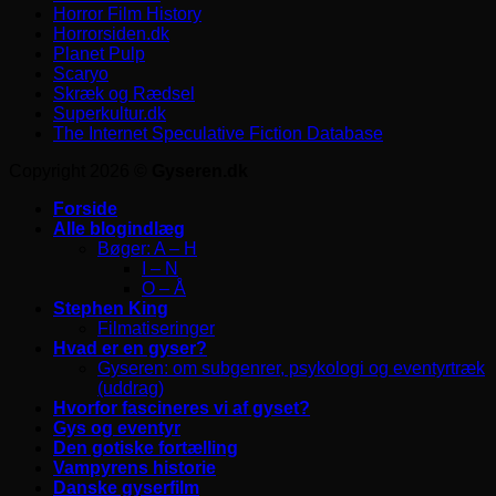
Horror Film History
Horrorsiden.dk
Planet Pulp
Scaryo
Skræk og Rædsel
Superkultur.dk
The Internet Speculative Fiction Database
Copyright 2026 ©
Gyseren.dk
Forside
Alle blogindlæg
Bøger: A – H
I – N
O – Å
Stephen King
Filmatiseringer
Hvad er en gyser?
Gyseren: om subgenrer, psykologi og eventyrtræk
(uddrag)
Hvorfor fascineres vi af gyset?
Gys og eventyr
Den gotiske fortælling
Vampyrens historie
Danske gyserfilm