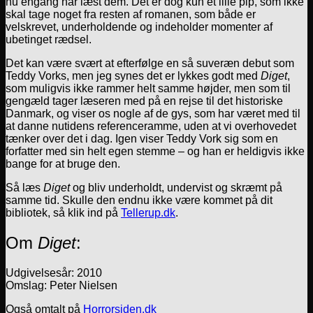
nu engang har læst dem. Det er dog kun et lille pip, som ikke
skal tage noget fra resten af romanen, som både er
velskrevet, underholdende og indeholder momenter af
ubetinget rædsel.
Det kan være svært at efterfølge en så suveræn debut som
Teddy Vorks, men jeg synes det er lykkes godt med
Diget
,
som muligvis ikke rammer helt samme højder, men som til
gengæld tager læseren med på en rejse til det historiske
Danmark, og viser os nogle af de gys, som har været med til
at danne nutidens referenceramme, uden at vi overhovedet
tænker over det i dag. Igen viser Teddy Vork sig som en
forfatter med sin helt egen stemme – og han er heldigvis ikke
bange for at bruge den.
Så læs
Diget
og bliv underholdt, undervist og skræmt på
samme tid. Skulle den endnu ikke være kommet på dit
bibliotek, så klik ind på
Tellerup.dk
.
Om
Diget
:
Udgivelsesår: 2010
Omslag: Peter Nielsen
Også omtalt på
Horrorsiden.dk