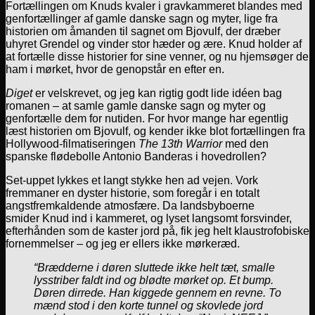
Fortællingen om Knuds kvaler i gravkammeret blandes med
genfortællinger af gamle danske sagn og myter, lige fra
historien om åmanden til sagnet om Bjovulf, der dræber
uhyret Grendel og vinder stor hæder og ære. Knud holder af
at fortælle disse historier for sine venner, og nu hjemsøger de
ham i mørket, hvor de genopstår en efter en.
Diget
er velskrevet, og jeg kan rigtig godt lide idéen bag
romanen – at samle gamle danske sagn og myter og
genfortælle dem for nutiden. For hvor mange har egentlig
læst historien om Bjovulf, og kender ikke blot fortællingen fra
Hollywood-filmatiseringen
The 13th Warrior
med den
spanske flødebolle Antonio Banderas i hovedrollen?
Set-uppet lykkes et langt stykke hen ad vejen. Vork
fremmaner en dyster historie, som foregår i en totalt
angstfremkaldende atmosfære. Da landsbyboerne
smider Knud ind i kammeret, og lyset langsomt forsvinder,
efterhånden som de kaster jord på, fik jeg helt klaustrofobiske
fornemmelser – og jeg er ellers ikke mørkeræd.
“Brædderne i døren sluttede ikke helt tæt, smalle
lysstriber faldt ind og blødte mørket op. Et bump.
Døren dirrede. Han kiggede gennem en revne. To
mænd stod i den korte tunnel og skovlede jord