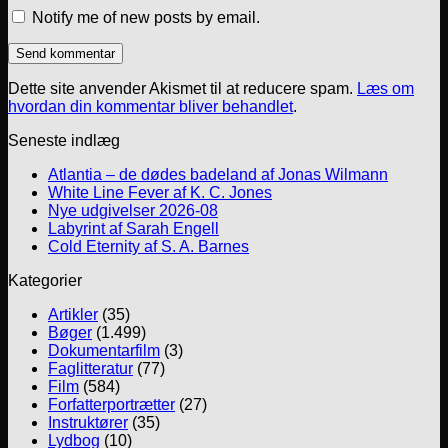
Notify me of new posts by email.
Dette site anvender Akismet til at reducere spam.
Læs om
hvordan din kommentar bliver behandlet
.
Seneste indlæg
Atlantia – de dødes badeland af Jonas Wilmann
White Line Fever af K. C. Jones
Nye udgivelser 2026-08
Labyrint af Sarah Engell
Cold Eternity af S. A. Barnes
Kategorier
Artikler
(35)
Bøger
(1.499)
Dokumentarfilm
(3)
Faglitteratur
(77)
Film
(584)
Forfatterportrætter
(27)
Instruktører
(35)
Lydbog
(10)