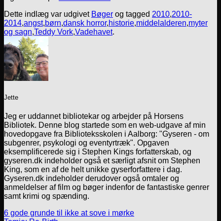
Dette indlæg var udgivet
Bøger
og tagged
2010
,
2010-
2014
,
angst
,
børn
,
dansk horror
,
historie
,
middelalderen
,
myter
og sagn
,
Teddy Vork
,
Vadehavet
.
Jette
Jeg er uddannet bibliotekar og arbejder på Horsens
Bibliotek. Denne blog startede som en web-udgave af min
hovedopgave fra Biblioteksskolen i Aalborg: "Gyseren - om
subgenrer, psykologi og eventyrtræk". Opgaven
eksemplificerede sig i Stephen Kings forfatterskab, og
gyseren.dk indeholder også et særligt afsnit om Stephen
King, som en af de helt unikke gyserforfattere i dag.
Gyseren.dk indeholder derudover også omtaler og
anmeldelser af film og bøger indenfor de fantastiske genrer
samt krimi og spænding.
6 gode grunde til ikke at sove i mørke