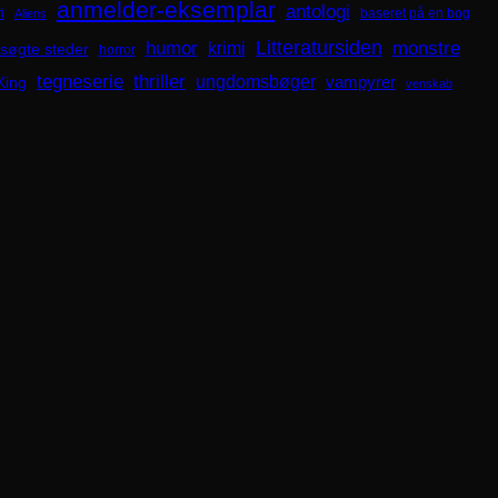
anmelder-eksemplar
antologi
i
baseret på en bog
Aliens
Litteratursiden
humor
krimi
monstre
søgte steder
horror
tegneserie
thriller
ungdomsbøger
King
vampyrer
venskab