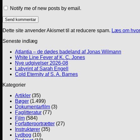
Notify me of new posts by email.
Dette site anvender Akismet til at reducere spam.
Læs om hvor
Seneste indlæg
Atlantia – de dødes badeland af Jonas Wilmann
White Line Fever af K. C. Jones
Nye udgivelser 2026-08
Labyrint af Sarah Engell
Cold Eternity af S. A. Barnes
Kategorier
Artikler
(35)
Bøger
(1.499)
Dokumentarfilm
(3)
Faglitteratur
(77)
Film
(584)
Forfatterportrætter
(27)
Instruktører
(35)
Lydbog
(10)