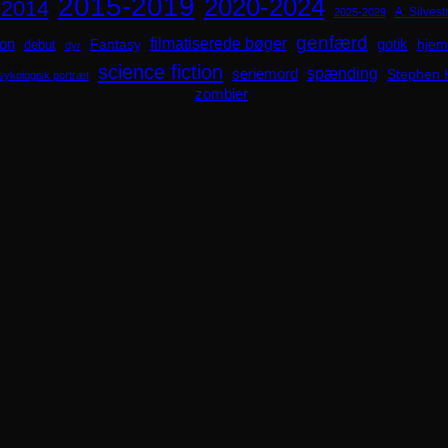
2015-2019
2020-2024
-2014
A. Silvestr
2025-2029
genfærd
ion
filmatiserede bøger
Fantasy
gotik
hjem
debut
dyr
science fiction
spænding
seriemord
Stephen 
sykologisk portræt
zombier