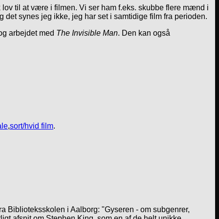
 lov til at være i filmen. Vi ser ham f.eks. skubbe flere mænd i
det synes jeg ikke, jeg har set i samtidige film fra perioden.
 og arbejdet med
The Invisible Man
. Den kan også
le
,
sort/hvid film
.
a Biblioteksskolen i Aalborg: "Gyseren - om subgenrer,
igt afsnit om Stephen King, som en af de helt unikke