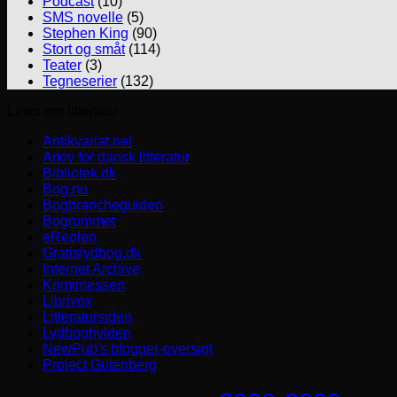
Podcast
(10)
SMS novelle
(5)
Stephen King
(90)
Stort og småt
(114)
Teater
(3)
Tegneserier
(132)
Links om litteratur
Antikvariat.net
Arkiv for dansk litteratur
Bibliotek.dk
Bog.nu
Bogbrancheguiden
Bogrummet
eReolen
Gratislydbog.dk
Internet Archive
Krimimessen
Librivox
Litteratursiden
Lydboghylden
NewPub's blogger-oversigt
Project Gutenberg