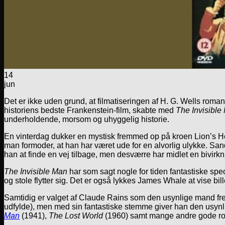
14
jun
Det er ikke uden grund, at filmatiseringen af H. G. Wells roma
historiens bedste Frankenstein-film, skabte med
The Invisible
underholdende, morsom og uhyggelig historie.
En vinterdag dukker en mystisk fremmed op på kroen Lion’s Hea
man formoder, at han har været ude for en alvorlig ulykke. San
han at finde en vej tilbage, men desværre har midlet en bivi
The Invisible Man
har som sagt nogle for tiden fantastiske sp
og stole flytter sig. Det er også lykkes James Whale at vise bi
Samtidig er valget af Claude Rains som den usynlige mand frem
udfylde), men med sin fantastiske stemme giver han den usynl
Man
(1941),
The Lost World
(1960) samt mange andre gode rol