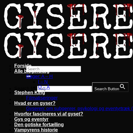
Fortsæt
til
indhold
Forside
Alle blogindlæg
Bøger: A – H
I – N
O – Å
Search for:
Search Button
Stephen King
Filmatiseringer
Hvad er en gyser?
Gyseren: om subgenrer, psykologi og eventyrtræk 
Hvorfor fascineres vi af gyset?
Gys og eventyr
Den gotiske fortælling
Vampyrens historie