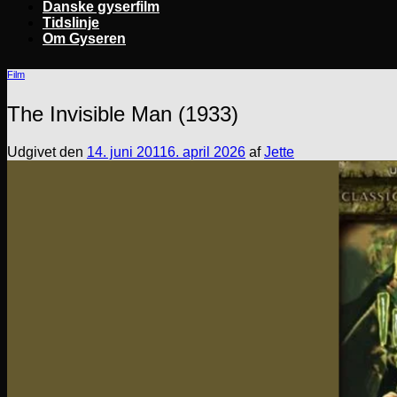
Danske gyserfilm
Tidslinje
Om Gyseren
Film
The Invisible Man (1933)
Udgivet den
14. juni 2011
6. april 2026
af
Jette