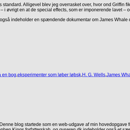
 standard. Alligevel blev jeg overrasket over, hvor ond Griffin fik
i øvrigt en at de special effects, som er imponerende lavet – og 
 som også indeholder en spændende dokumentar om James Whale
å en bog
,
eksperimenter som løber løbsk
,
H. G. Wells
,
James Wha
. Denne blog startede som en web-udgave af min hovedopgave fr
phen Kings forfatterskab, og gyseren.dk indeholder også et særl