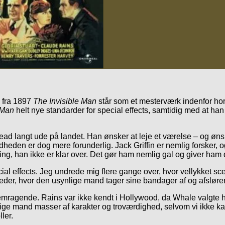
n fra 1897
The Invisible Man
står som et mesterværk indenfor hor
 Man
helt nye standarder for special effects, samtidig med at ha
d langt ude på landet. Han ønsker at leje et værelse – og ønsk
dheden er dog mere forunderlig. Jack Griffin er nemlig forsker, o
rkning, han ikke er klar over. Det gør ham nemlig gal og giver
ecial effects. Jeg undrede mig flere gange over, hvor vellykket
lleder, hvor den usynlige mand tager sine bandager af og afsløre
ragende. Rains var ikke kendt i Hollywood, da Whale valgte ham 
ige mand masser af karakter og troværdighed, selvom vi ikke k
ler.