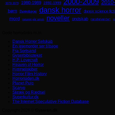
2000-2009
2010
1980-1989
1990-1999
1970-1979
dansk horror
børn
dansk science fict
Børnebøger
noveller
mord
ondskab
parallelverden
naturen går amok
p
Gode horrorlinks m.m.
Dansk Horror Selskab
En lejemorder ser tilbage
Fra Sortsand
Gyserbiblioteket
H.P. Lovecraft
Heaven of Horror
Himmelskibet
Horror Film History
Horrorsiden.dk
Planet Pulp
Scaryo
Skræk og Rædsel
Superkultur.dk
The Internet Speculative Fiction Database
Copyright 2026 ©
Gyseren.dk