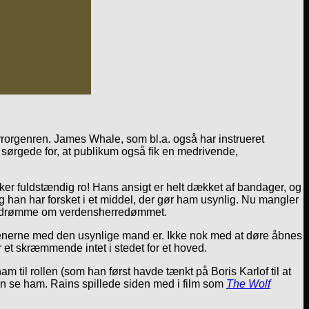
rorgenren. James Whale, som bl.a. også har instrueret
n sørgede for, at publikum også fik en medrivende,
er fuldstændig ro! Hans ansigt er helt dækket af bandager, og
g han har forsket i et middel, der gør ham usynlig. Nu mangler
 ham drømme om verdensherredømmet.
 scenerne med den usynlige mand er. Ikke nok med at døre åbnes
r et skræmmende intet i stedet for et hoved.
til rollen (som han først havde tænkt på Boris Karlof til at
an se ham. Rains spillede siden med i film som
The Wolf