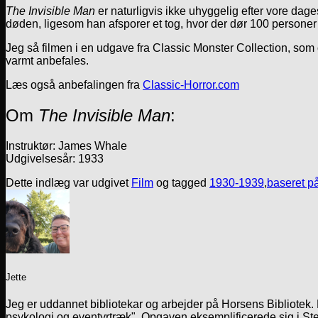
The Invisible Man
er naturligvis ikke uhyggelig efter vore dages
døden, ligesom han afsporer et tog, hvor der dør 100 personer – 
Jeg så filmen i en udgave fra Classic Monster Collection,
varmt anbefales.
Læs også anbefalingen fra
Classic-Horror.com
Om
The Invisible Man
:
Instruktør: James Whale
Udgivelsesår: 1933
Dette indlæg var udgivet
Film
og tagged
1930-1939
,
baseret p
Jette
Jeg er uddannet bibliotekar og arbejder på Horsens Bibliotek
psykologi og eventyrtræk". Opgaven eksemplificerede sig i Ste