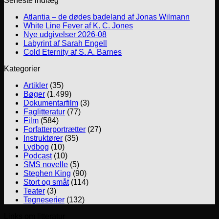
Seneste indlæg
Atlantia – de dødes badeland af Jonas Wilmann
White Line Fever af K. C. Jones
Nye udgivelser 2026-08
Labyrint af Sarah Engell
Cold Eternity af S. A. Barnes
Kategorier
Artikler
(35)
Bøger
(1.499)
Dokumentarfilm
(3)
Faglitteratur
(77)
Film
(584)
Forfatterportrætter
(27)
Instruktører
(35)
Lydbog
(10)
Podcast
(10)
SMS novelle
(5)
Stephen King
(90)
Stort og småt
(114)
Teater
(3)
Tegneserier
(132)
Links om litteratur