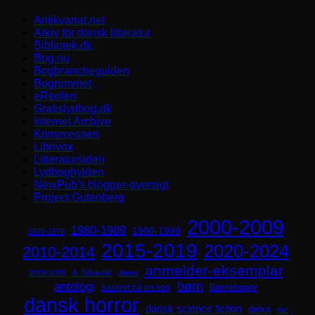
Antikvariat.net
Arkiv for dansk litteratur
Bibliotek.dk
Bog.nu
Bogbrancheguiden
Bogrummet
eReolen
Gratislydbog.dk
Internet Archive
Krimimessen
Librivox
Litteratursiden
Lydboghylden
NewPub's blogger-oversigt
Project Gutenberg
2000-2009
1980-1989
1990-1999
1970-1979
2015-2019
2020-2024
2010-2014
anmelder-eksemplar
A. Silvestri
2025-2029
Aliens
børn
antologi
Børnebøger
baseret på en bog
dansk horror
dansk science fiction
debut
dyr