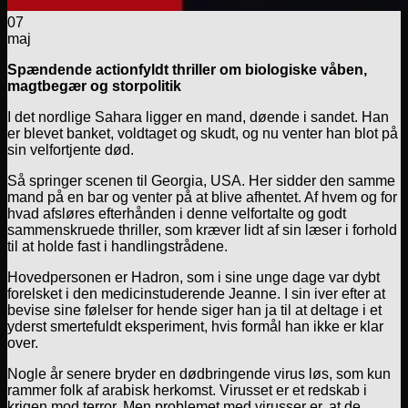
07
maj
Spændende actionfyldt thriller om biologiske våben,
magtbegær og storpolitik
I det nordlige Sahara ligger en mand, døende i sandet. Han
er blevet banket, voldtaget og skudt, og nu venter han blot på
sin velfortjente død.
Så springer scenen til Georgia, USA. Her sidder den samme
mand på en bar og venter på at blive afhentet. Af hvem og for
hvad afsløres efterhånden i denne velfortalte og godt
sammenskruede thriller, som kræver lidt af sin læser i forhold
til at holde fast i handlingstrådene.
Hovedpersonen er Hadron, som i sine unge dage var dybt
forelsket i den medicinstuderende Jeanne. I sin iver efter at
bevise sine følelser for hende siger han ja til at deltage i et
yderst smertefuldt eksperiment, hvis formål han ikke er klar
over.
Nogle år senere bryder en dødbringende virus løs, som kun
rammer folk af arabisk herkomst. Virusset er et redskab i
krigen mod terror. Men problemet med virusser er, at de