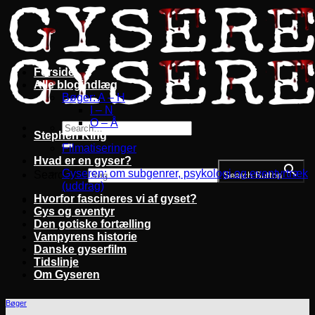
Fortsæt
til
indhold
Forside
Alle blogindlæg
Bøger: A – H
I – N
O – Å
Stephen King
Filmatiseringer
Hvad er en gyser?
Gyseren: om subgenrer, psykologi og eventyrtræk
Search for:
Search Button
(uddrag)
Hvorfor fascineres vi af gyset?
Gys og eventyr
Den gotiske fortælling
Vampyrens historie
Danske gyserfilm
Tidslinje
Om Gyseren
Bøger