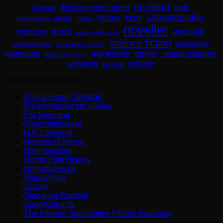
genfærd
filmatiserede bøger
Fantasy
gotik
Litteratursiden
humor
krimi
hjemsøgte steder
horror
noveller
mord
monstre
ondskab
naturen går amok
science fiction
seriemord
parallelverden
psykologisk portræt
spænding
tegneserie
thriller
ungdomsbøger
Stephen King
zombier
vampyrer
venskab
Gode horrorlinks m.m.
Dansk Horror Selskab
En lejemorder ser tilbage
Fra Sortsand
Gyserbiblioteket
H.P. Lovecraft
Heaven of Horror
Himmelskibet
Horror Film History
Horrorsiden.dk
Planet Pulp
Scaryo
Skræk og Rædsel
Superkultur.dk
The Internet Speculative Fiction Database