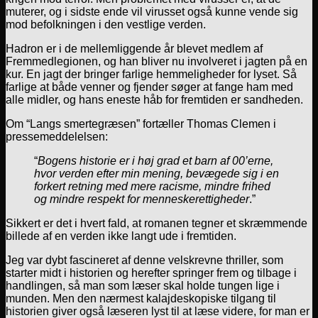
muterer, og i sidste ende vil virusset også kunne vende sig
mod befolkningen i den vestlige verden.
Hadron er i de mellemliggende år blevet medlem af
Fremmedlegionen, og han bliver nu involveret i jagten på en
kur. En jagt der bringer farlige hemmeligheder for lyset. Så
farlige at både venner og fjender søger at fange ham med
alle midler, og hans eneste håb for fremtiden er sandheden.
Om “Langs smertegræsen” fortæller Thomas Clemen i
pressemeddelelsen:
“
Bogens historie er i høj grad et barn af 00’erne,
hvor verden efter min mening, bevægede sig i en
forkert retning med mere racisme, mindre frihed
og mindre respekt for menneskerettigheder
.”
Sikkert er det i hvert fald, at romanen tegner et skræmmende
billede af en verden ikke langt ude i fremtiden.
Jeg var dybt fascineret af denne velskrevne thriller, som
starter midt i historien og herefter springer frem og tilbage i
handlingen, så man som læser skal holde tungen lige i
munden. Men den nærmest kalajdeskopiske tilgang til
historien giver også læseren lyst til at læse videre, for man er