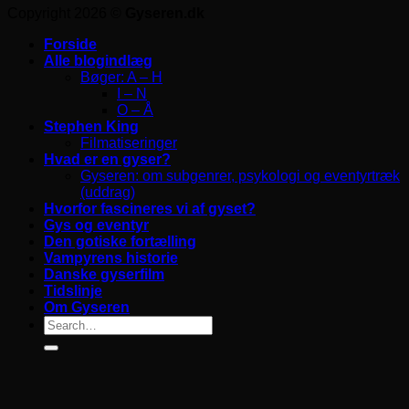
Copyright 2026 ©
Gyseren.dk
Forside
Alle blogindlæg
Bøger: A – H
I – N
O – Å
Stephen King
Filmatiseringer
Hvad er en gyser?
Gyseren: om subgenrer, psykologi og eventyrtræk
(uddrag)
Hvorfor fascineres vi af gyset?
Gys og eventyr
Den gotiske fortælling
Vampyrens historie
Danske gyserfilm
Tidslinje
Om Gyseren