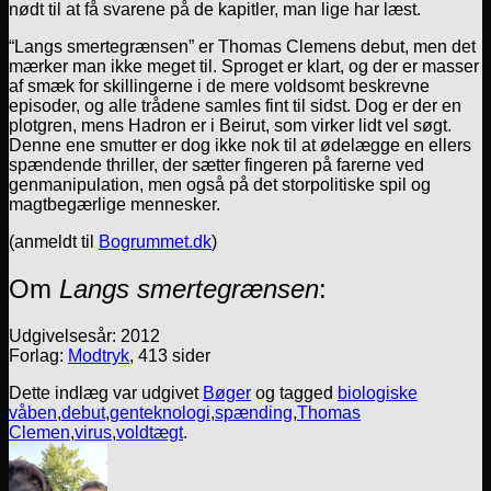
nødt til at få svarene på de kapitler, man lige har læst.
“Langs smertegrænsen” er Thomas Clemens debut, men det
mærker man ikke meget til. Sproget er klart, og der er masser
af smæk for skillingerne i de mere voldsomt beskrevne
episoder, og alle trådene samles fint til sidst. Dog er der en
plotgren, mens Hadron er i Beirut, som virker lidt vel søgt.
Denne ene smutter er dog ikke nok til at ødelægge en ellers
spændende thriller, der sætter fingeren på farerne ved
genmanipulation, men også på det storpolitiske spil og
magtbegærlige mennesker.
(anmeldt til
Bogrummet.dk
)
Om
Langs smertegrænsen
:
Udgivelsesår: 2012
Forlag:
Modtryk
, 413 sider
Dette indlæg var udgivet
Bøger
og tagged
biologiske
våben
,
debut
,
genteknologi
,
spænding
,
Thomas
Clemen
,
virus
,
voldtægt
.