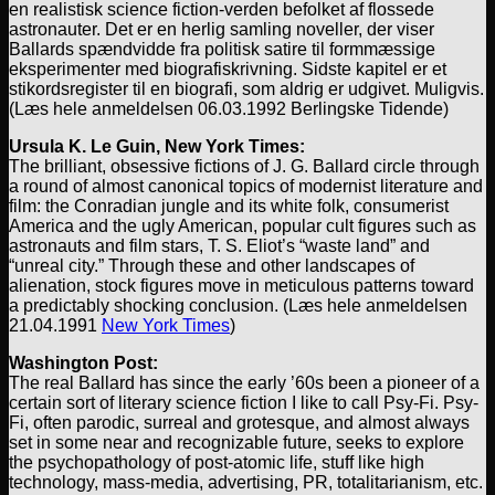
en realistisk science fiction-verden befolket af flossede
astronauter. Det er en herlig samling noveller, der viser
Ballards spændvidde fra politisk satire til formmæssige
eksperimenter med biografiskrivning. Sidste kapitel er et
stikordsregister til en biografi, som aldrig er udgivet. Muligvis.
(Læs hele anmeldelsen 06.03.1992 Berlingske Tidende)
Ursula K. Le Guin, New York Times:
The brilliant, obsessive fictions of J. G. Ballard circle through
a round of almost canonical topics of modernist literature and
film: the Conradian jungle and its white folk, consumerist
America and the ugly American, popular cult figures such as
astronauts and film stars, T. S. Eliot’s “waste land” and
“unreal city.” Through these and other landscapes of
alienation, stock figures move in meticulous patterns toward
a predictably shocking conclusion. (Læs hele anmeldelsen
21.04.1991
New York Times
)
Washington Post:
The real Ballard has since the early ’60s been a pioneer of a
certain sort of literary science fiction I like to call Psy-Fi. Psy-
Fi, often parodic, surreal and grotesque, and almost always
set in some near and recognizable future, seeks to explore
the psychopathology of post-atomic life, stuff like high
technology, mass-media, advertising, PR, totalitarianism, etc.