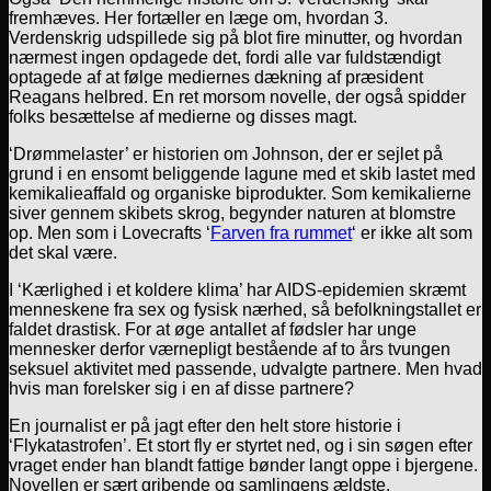
fremhæves. Her fortæller en læge om, hvordan 3.
Verdenskrig udspillede sig på blot fire minutter, og hvordan
nærmest ingen opdagede det, fordi alle var fuldstændigt
optagede af at følge mediernes dækning af præsident
Reagans helbred. En ret morsom novelle, der også spidder
folks besættelse af medierne og disses magt.
‘Drømmelaster’ er historien om Johnson, der er sejlet på
grund i en ensomt beliggende lagune med et skib lastet med
kemikalieaffald og organiske biprodukter. Som kemikalierne
siver gennem skibets skrog, begynder naturen at blomstre
op. Men som i Lovecrafts ‘
Farven fra rummet
‘ er ikke alt som
det skal være.
I ‘Kærlighed i et koldere klima’ har AIDS-epidemien skræmt
menneskene fra sex og fysisk nærhed, så befolkningstallet er
faldet drastisk. For at øge antallet af fødsler har unge
mennesker derfor værnepligt bestående af to års tvungen
seksuel aktivitet med passende, udvalgte partnere. Men hvad
hvis man forelsker sig i en af disse partnere?
En journalist er på jagt efter den helt store historie i
‘Flykatastrofen’. Et stort fly er styrtet ned, og i sin søgen efter
vraget ender han blandt fattige bønder langt oppe i bjergene.
Novellen er sært gribende og samlingens ældste.