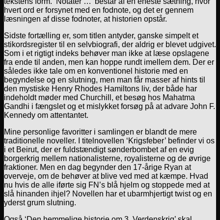
tekstens form. ‘Notater …’ består af én eneste sætning, hvor
hvert ord er forsynet med en fodnote, og det er gennem
læsningen af disse fodnoter, at historien opstår.
Sidste fortælling er, som titlen antyder, ganske simpelt et
stikordsregister til en selvbiografi, der aldrig er blevet udgivet.
Som i et rigtigt indeks behøver man ikke at læse opslagene
fra ende til anden, men kan hoppe rundt imellem dem. Der er
således ikke tale om en konventionel historie med en
begyndelse og en slutning, men man får masser af hints til
den mystiske Henry Rhodes Hamiltons liv, der både har
indeholdt møder med Churchill, et besøg hos Mahatma
Gandhi i fængslet og et mislykket forsøg på at advare John F.
Kennedy om attentantet.
Mine personlige favoritter i samlingen er blandt de mere
traditionelle noveller. I titelnovellen ‘Krigsfeber’ befinder vi os
i et Beirut, der er fuldstændigt sønderbombet af en evig
borgerkrig mellem nationalisterne, royalisterne og de øvrige
fraktioner. Men en dag begynder den 17-årige Ryan at
overveje, om de behøver at blive ved med at kæmpe. Hvad
nu hvis de alle iførte sig FN’s blå hjelm og stoppede med at
slå hinanden ihjel? Novellen har et ubarmhjertigt twist og en
yderst grum slutning.
Også ‘Den hemmelige historie om 3. Verdenskrig’ skal