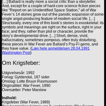
[…] Ballard is really more a social critic than a storyteller.
And, except for a couple of hard-core science fiction pieces
like “Report on an Unidentified Space Station,” all of War
Fever’s 14 stories grow out of the parodic expansion of some
single angst-producing feature of modern social life. […]
Structurally, every one of this book’s stories is exoskeletal: its
symbols and meanings are right on the surface, right in your
face; and they, rather than plot or character, provide the
story’s developmental drive. […] Short, dense, vivid,
hallucinatory, sometimes pompous, often truly disturbing,
these pieces in War Fever are Ballard’s Psy-Fi gems, and
they have value. (
Læs hele anmeldelsen 28.04.1991
Washington Post
)
Om Krigsfeber:
Udgivelsesår: 1992
Forlag: Gyldendal, 187 sider
Omslag: Lotte Bruun Rasmussen
Originaltitel: War Fever, 1990
Oversætter: Peter Marslew
Indhold:
Krigsfeber (War Fever, 1989)