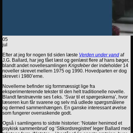
05
jul
Efter at jeg for nogen tid siden læste
Verden under vand
af
J.G. Ballard, har jeg fået læst og genlæst flere af hans bøger,
blandt andet novellesamlingen
Krigsfeber
der indeholder 14
noveller skrevet mellem 1975 og 1990. Hovedparten er dog
skrevet i 1980’erne.
Novellerne befinder sig formmæssigt lige fra
eksperimenterende tekster til den helt traditionelle novelle.
Blandt førstnævnte ses f.eks. ‘Svar til et spørgeskema’, hvor
læseren kun får svarene og selv må udlede spørgsmålene
og dermed sammenhængen. En ganske interessant øvelse
som fungerer overraskende godt.
Også i samlingens to sidste historier: ‘Notater henimod et
psykisk sammenbrud’ og ‘Stikordsregistret’ leger Ballard med