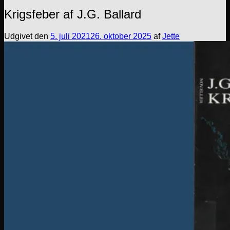
Krigsfeber af J.G. Ballard
Udgivet den
5. juli 2021
26. oktober 2025
af
Jette