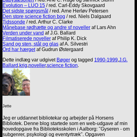
Evolution – LUO 15
/ red. Carl-Eddy Skovgaard
Det sidste spørgsmål
/ red. Arne Herløv Petersen
Den store science fiction bog
/ red. Niels Dalgaard
Tidssonde
/ red. Arthur C. Clarke
Månebase rødhætte og andre sf noveller
af Lars Ahn
Verden under vand
af J.G. Ballard
Filmatiserede noveller
af Philip K. Dick
Sand og sten, stål og glas
af A. Silvestri
Ord har hærget
af Gudrun Østergaard
Dette indlæg var udgivet
Bøger
og tagged
1990-1999
,
J.G.
Ballard
,
krig
,
noveller
,
science fiction
.
Jette
Jeg er uddannet bibliotekar og arbejder på Horsens
Bibliotek. Denne blog startede som en web-udgave af min
hovedopgave fra Biblioteksskolen i Aalborg: "Gyseren - om
subgenrer, psykologi og eventyrtræk". Opgaven