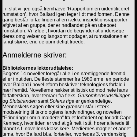
Til slut vil jeg også fremhæve ‘Rapport om en uidentificeret
rumstation’, hvor Ballard igen leger lidt med formen. Denne
gang består fortællingen af en række inspektionsrapporter
afgivet af en gruppe, der er nødlandet på en ubeboet
rumstation. Vi følger, hvordan de begynder at undersøge
deres omgivelser og langsomt opdager, at rumstationen er
langt større, end de oprindeligt troede.
Anmelderne skriver:
Bibliotekernes lektørudtalelse:
Bogens 14 noveller foregår alle i en nærtliggende fremtid
eller i nutiden. De fleste stammer fra 1980’erne, en periode
hvor Ballard i novelleform beskriver teknologiens forfald i
nær fremtid. Novellerne rækker stilistisk ud mod hele hans
forfatterskab, hvor temaer fra f.eks.
Grusomhedsudstillingen
og
Slutstranden
samt
Solens rige
er genkendelige.
Menneskets søgen efter sine grænser står i stærk
modsætning til teknologiens landvindinger, og novellen
“Erindringer om rumalderen” fra et forfaldent og forladt Cape
Kennedy, hvor tiden er ved at gå helt i stå, hører allerede til
blandt s.f.-novellens klassikere. Mediernes magt er et andet
tema, hvor Ballard bl.a. fortæller, hvorledes 3. verdenskrig