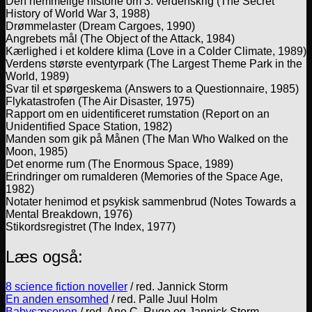
Den hemmelige historie om 3. verdenskrig (The Secret
History of World War 3, 1988)
Drømmelaster (Dream Cargoes, 1990)
Angrebets mål (The Object of the Attack, 1984)
Kærlighed i et koldere klima (Love in a Colder Climate, 1989)
Verdens største eventyrpark (The Largest Theme Park in the
World, 1989)
Svar til et spørgeskema (Answers to a Questionnaire, 1985)
Flykatastrofen (The Air Disaster, 1975)
Rapport om en uidentificeret rumstation (Report on an
Unidentified Space Station, 1982)
Manden som gik på Månen (The Man Who Walked on the
Moon, 1985)
Det enorme rum (The Enormous Space, 1989)
Erindringer om rumalderen (Memories of the Space Age,
1982)
Notater henimod et psykisk sammenbrud (Notes Towards a
Mental Breakdown, 1976)
Stikordsregistret (The Index, 1977)
Læs også:
8 science fiction noveller
/ red. Jannick Storm
En anden ensomhed
/ red. Palle Juul Holm
Babysæsonen
/ red. Ane C. Ruge og Jannick Storm