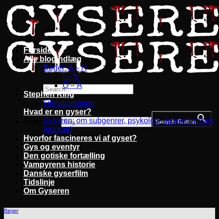
Fortsæt
til
indhold
Forside
Alle blogindlæg
Bøger: A – H
I – N
O – Å
Stephen King
Filmatiseringer
Hvad er en gyser?
Gyseren: om subgenrer, psykologi og eventyrtræk
Search for:
Search Button
(uddrag)
Hvorfor fascineres vi af gyset?
Gys og eventyr
Den gotiske fortælling
Vampyrens historie
Danske gyserfilm
Tidslinje
Om Gyseren
Bøger