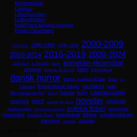
Krimimessen
Librivox
Litteratursiden
Lydboghylden
NewPub's blogger-oversigt
Project Gutenberg
2000-2009
1980-1989
1990-1999
1970-1979
2015-2019
2020-2024
2010-2014
anmelder-eksemplar
A. Silvestri
2025-2029
Aliens
børn
antologi
Børnebøger
baseret på en bog
dansk horror
dansk science fiction
debut
dyr
genfærd
filmatiserede bøger
Fantasy
gotik
Litteratursiden
humor
krimi
hjemsøgte steder
horror
noveller
mord
monstre
ondskab
naturen går amok
science fiction
seriemord
parallelverden
psykologisk portræt
spænding
tegneserie
thriller
ungdomsbøger
Stephen King
zombier
vampyrer
venskab
Gode horrorlinks m.m.