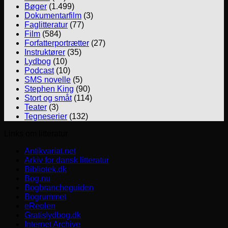
Bøger
(1.499)
Dokumentarfilm
(3)
Faglitteratur
(77)
Film
(584)
Forfatterportrætter
(27)
Instruktører
(35)
Lydbog
(10)
Podcast
(10)
SMS novelle
(5)
Stephen King
(90)
Stort og småt
(114)
Teater
(3)
Tegneserier
(132)
Links om litteratur
Antikvariat.net
Arkiv for dansk litteratur
Bibliotek.dk
Bog.nu
Bogbrancheguiden
Bogrummet
eReolen
Gratislydbog.dk
Internet Archive