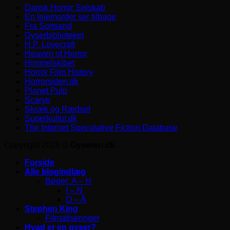
Dansk Horror Selskab
En lejemorder ser tilbage
Fra Sortsand
Gyserbiblioteket
H.P. Lovecraft
Heaven of Horror
Himmelskibet
Horror Film History
Horrorsiden.dk
Planet Pulp
Scaryo
Skræk og Rædsel
Superkultur.dk
The Internet Speculative Fiction Database
Copyright 2026 ©
Gyseren.dk
Forside
Alle blogindlæg
Bøger: A – H
I – N
O – Å
Stephen King
Filmatiseringer
Hvad er en gyser?