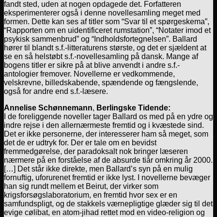
fandt sted, uden at nogen opdagede det. Forfatteren
eksperimenterer også i denne novellesamling meget med
formen. Dette kan ses af titler som “Svar til et spørgeskema”,
“Rapporten om en uidentificeret rumstation”, “Notater imod et
psykisk sammenbrud” og “Indholdsfortegnelsen”. Ballard
hører til blandt s.f.-litteraturens største, og det er sjældent at
se en så helstøbt s.f.-novellesamling på dansk. Mange af
bogens titler er sikre på at blive anvendt i andre s.f.-
antologier fremover. Novellerne er vedkommende,
velskrevne, billedskabende, spændende og fængslende,
også for andre end s.f.-læsere.
Annelise Schønnemann
,
Berlingske Tidende:
I de foreliggende noveller tager Ballard os med på en ydre og
indre rejse i den allernærmeste fremtid og i kvæstede sind.
Det er ikke personerne, der interesserer ham så meget, som
det de er udtryk for. Der er tale om en bevidst
fremmedgørelse, der paradoksalt nok bringer læseren
nærmere på en forståelse af de absurde tiår omkring år 2000.
[…] Det står ikke direkte, men Ballard’s syn på en mulig
fornuftig, uforurenet fremtid er ikke lyst. I novellerne bevæger
han sig rundt mellem et Beirut, der virker som
krigsforsøgslaboratorium, en fremtid hvor sex er en
samfundspligt, og de stakkels værnepligtige glæder sig til det
evige cølibat, en atom-jihad rettet mod en video-religion og