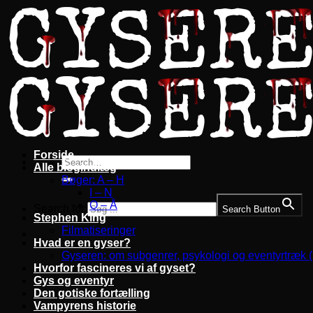
Fortsæt
til
indhold
Forside
Alle blogindlæg
Bøger: A – H
I – N
O – Å
Search for:
Search Button
Stephen King
Filmatiseringer
Hvad er en gyser?
Gyseren: om subgenrer, psykologi og eventyrtræk 
Hvorfor fascineres vi af gyset?
Gys og eventyr
Den gotiske fortælling
Vampyrens historie