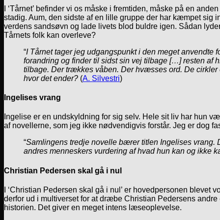
I ‘Tårnet’ befinder vi os måske i fremtiden, måske på en anden 
stadig. Aum, den sidste af en lille gruppe der har kæmpet sig in
verdens sandsøvn og lade livets blod buldre igen. Sådan lyder
Tårnets folk kan overleve?
“
I Tårnet tager jeg udgangspunkt i den meget anvendte f
forandring og finder til sidst sin vej tilbage […] resten 
tilbage. Der trækkes våben. Der hvæsses ord. De cirkler 
hvor det ender?
(
A. Silvestri
)
Ingelises vrang
Ingelise er en undskyldning for sig selv. Hele sit liv har hun væ
af novellerne, som jeg ikke nødvendigvis forstår. Jeg er dog fa
“
Samlingens tredje novelle bærer titlen Ingelises vrang. D
andres menneskers vurdering af hvad hun kan og ikke k
Christian Pedersen skal gå i nul
I ‘Christian Pedersen skal gå i nul’ er hovedpersonen blevet
derfor ud i multiverset for at dræbe Christian Pedersens andr
historien. Det giver en meget intens læseoplevelse.