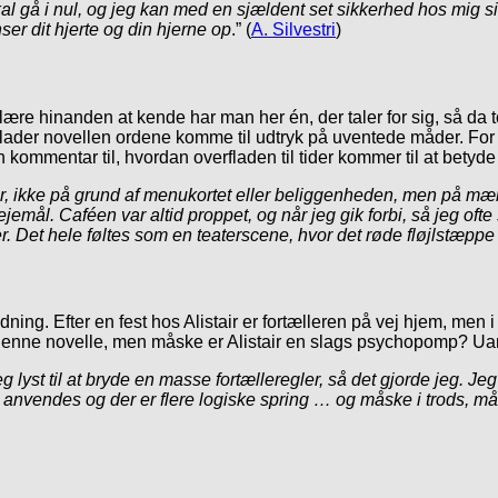
 gå i nul, og jeg kan med en sjældent set sikkerhed hos mig sige,
er dit hjerte og din hjerne op
.” (
A. Silvestri
)
lle lære hinanden at kende har man her én, der taler for sig, så d
er lader novellen ordene komme til udtryk på uventede måder. F
 kommentar til, hvordan overfladen til tider kommer til at betyde
, ikke på grund af menukortet eller beliggenheden, men på mæn
jemål. Caféen var altid proppet, og når jeg gik forbi, så jeg of
Det hele føltes som en teaterscene, hvor det røde fløjlstæppe l
betydning. Efter en fest hos Alistair er fortælleren på vej hjem, m
tår denne novelle, men måske er Alistair en slags psychopomp? Ua
eg lyst til at bryde en masse fortælleregler, så det gjorde jeg. J
de anvendes og der er flere logiske spring … og måske i trods, m