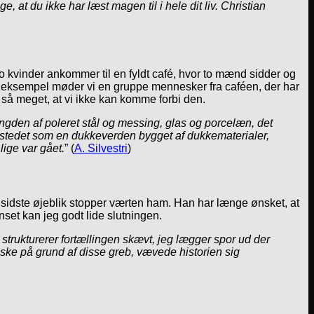
 at du ikke har læst magen til i hele dit liv. Christian
a to kvinder ankommer til en fyldt café, hvor to mænd sidder og
or eksempel møder vi en gruppe mennesker fra caféen, der har
 så meget, at vi ikke kan komme forbi den.
gden af poleret stål og messing, glas og porcelæn, det
te stedet som en dukkeverden bygget af dukkematerialer,
ige var gået.
” (
A. Silvestri
)
en i sidste øjeblik stopper værten ham. Han har længe ønsket, at
nset kan jeg godt lide slutningen.
eg strukturerer fortællingen skævt, jeg lægger spor ud der
åske på grund af disse greb, vævede historien sig