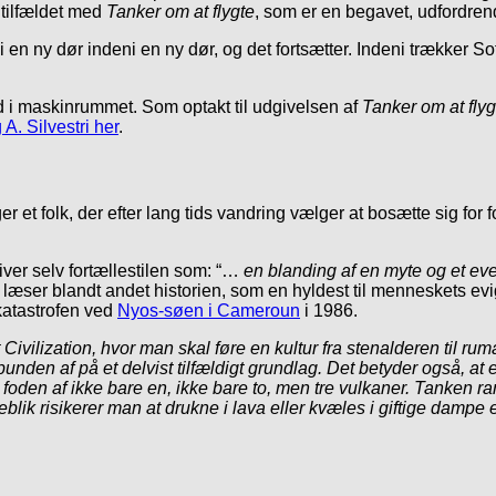
r tilfældet med
Tanker om at flygte
, som er en begavet, udfordr
 en ny dør indeni en ny dør, og det fortsætter. Indeni trækker So
ind i maskinrummet. Som optakt til udgivelsen af
Tanker om at flyg
 A. Silvestri her
.
et folk, der efter lang tids vandring vælger at bosætte sig for f
ver selv fortællestilen som: “…
en blanding af en myte og et eve
g læser blandt andet historien, som en hyldest til menneskets ev
katastrofen ved
Nyos-søen i Cameroun
i 1986.
 Civilization, hvor man skal føre en kultur fra stenalderen til ruma
 bunden af på et delvist tilfældigt grundlag. Det betyder også, at e
for foden af ikke bare en, ikke bare to, men tre vulkaner. Tanke
blik risikerer man at drukne i lava eller kvæles i giftige dampe 