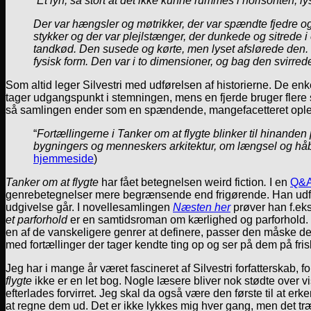
“
Et lyn, så stort at det ikke kunne rummes i horisonten, l
Der var hængsler og møtrikker, der var spændte fjedre og
stykker og der var plejlstænger, der dunkede og sitrede 
tandkød. Den susede og kørte, men lyset afslørede den. 
fysisk form. Den var i to dimensioner, og bag den svirred
Som altid leger Silvestri med udførelsen af historierne. De en
tager udgangspunkt i stemningen, mens en fjerde bruger flere sa
så samlingen ender som en spændende, mangefacetteret ople
“
Fortællingerne i Tanker om at flygte blinker til hinanden
bygningers og menneskers arkitektur, om længsel og håb
hjemmeside
)
Tanker om at flygte
har fået betegnelsen weird fiction
.
I en
Q&
genrebetegnelser mere begrænsende end frigørende. Han udford
udgivelse går. I novellesamlingen
Næsten her
prøver han f.eks
et parforhold
er en samtidsroman om kærlighed og parforhold
en af de vanskeligere genrer at definere, passer den måske der
med fortællinger der tager kendte ting op og ser på dem på fris
Jeg har i mange år været fascineret af Silvestri forfatterskab, 
flygte
ikke er en let bog. Nogle læsere bliver nok stødte over v
efterlades forvirret. Jeg skal da også være den første til at erk
at regne dem ud. Det er ikke lykkes mig hver gang, men det træ