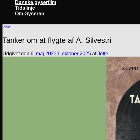
Danske gyserfilm
Tidslinje
Om Gyseren
Bøger
Tanker om at flygte af A. Silvestri
Udgivet den
6. maj 2023
3. oktober 2025
af
Jette