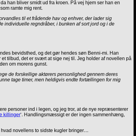
, da han bliver smidt ud fra kroen. På vej hjem ser han en
 som ramte mig rent.
rvandles til et frådende hav og enhver, der lader sig
 individuelle regndråber, i bunken af sort jord og i de
d hendes bevidsthed, og det gør hendes søn Benni-mi. Han
t tilbud, det er svært at sige nej til. Jeg holder af novellen på
erden om morens gunst.
ege de forskellige aktørers personlighed gennem deres
kunne tage timer, men heldigvis endte fortællingen for mig
re personer ind i legen, og jeg tror, at de nye repræsenterer
e killinger
‘. Handlingsmæssigt er der ingen sammenhæng,
, hvad novellens to sidste kugler bringer…