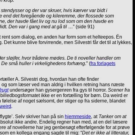
n krop.
tendysser og der var skruer, hvis kærver var bidt i
ndre end det foregående og kileremme, der flossede som
ne, der havde fået liv og nu lod som om den havde en
dt. Den var i gang med at gå til
…” (side 91)
lt rent som dialog, en anden har form som et helteepos. Én
et kunne blive forvirrende, men Silvestri får det til at lykkes,
der sløjfer, hvor trådene mødes. De ti noveller handler om
 De små huller i virkelighedens forhæng
.” (
fra forlagets
æller A. Silvestri dog, hvordan han ofte finder
 og som læser ved man aldrig i hvilken retning hans næste
rugt
undersøger han gysergenren fra gys til horror.
Scener fra
billedbogsformatet ikke er en fortælling for børn. Da weird er
en følelse af noget sælsomt, der stiger op fra siderne, blandet
weird
.
flygte’. Selv skriver han på sin
hjemmeside
, at
Tanker om at
 absolut ikke andre. Endelig regner han med, at en del læsere
Flere af novellerne har jeg genbesøgt efterfølgende for at prøve
 som en kollega engang sagde til mig: “
Det er ikke al litteratur,