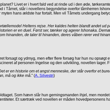
planet? Livet er i hvert fald ved at rinde ud i den øde, tørkera
d i Tårnet, står i novellens begyndelse overfor tårnherren Ishono
 myten hans ældste har fortalt. Men vil Tårnets undergang betyd
ortællemodel Heltens rejse. Her kaldes helten blandt andet ud 
af historien er en duel. Først ser, tænker og agerer Ishonaka. De
om hinanden, de taler til hinanden, deres våben rører ved hinand
ret forsagt og ydmyg, men efter flere forsøg har hun nu opsøgt et 
scineret af personen Ingelise og den udvikling, novellen tager. 
et er en historie om et angst menneske, der står overfor et bure
an, må og ikke må
.” (
A. Silvestri
)
 voldtaget. Som hævn slår hun gerningsmanden ihjel, men morde
e entiteter. Et særtræk ved novellen er måden hovedpersonens ha