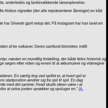
ende, anderledes og tankevækkende læseoplevelse.
fie Alsbos vignetter (der alle repræsenterer åbninger) en tråd
te
har Silvestri gjort netop det. På Instagram har han lavet en
oden af tre vulkaner. Deres samfund blomstrer, indtil
ntyr, næsten en mundtlig fortælling, der både føles historisk og
ige søgen efter viden og evnen til at akkumulere og videregive
lderen. En særlig ting ved spillet er, at hvert spil er
ns startposition ændrer sig fra spil til spil. En dag
n ramte med det samme: Hvad skulle ideen være i at
eller at selve jorden sprækker og opsluger en.
” (
A.