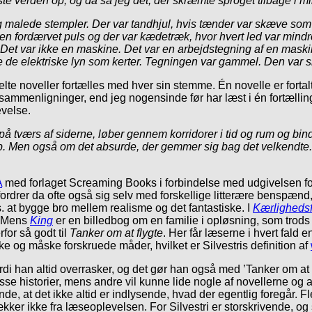
yste verden op, og da så jeg det, der skræmte sproget tilbage i mi
 malede stempler. Der var tandhjul, hvis tænder var skæve som s
i en fordærvet puls og der var kædetræk, hvor hvert led var mi
Det var ikke en maskine. Det var en arbejdstegning af en maski
e de elektriske lyn som kerter. Tegningen var gammel. Den var sli
kelte noveller fortælles med hver sin stemme. Én novelle er forta
mmenligninger, end jeg nogensinde før har læst i én fortælling. D
velse.
 på tværs af siderne, løber gennem korridorer i tid og rum og bin
. Men også om det absurde, der gemmer sig bag det velkendte.
A
med forlaget Screaming Books i forbindelse med udgivelsen fort
rer da ofte også sig selv med forskellige litterære benspænd,
. at bygge bro mellem realisme og det fantastiske. I
Kærlighedsf
. Mens
King
er en billedbog om en familie i opløsning, som trods 
for så godt til
Tanker om at flygte
. Her får læserne i hvert fald 
ke og måske forskruede måder, hvilket er Silvestris definition af
fordi han altid overrasker, og det gør han også med ’Tanker om at 
isse historier, mens andre vil kunne lide nogle af novellerne og
ende, at det ikke altid er indlysende, hvad der egentlig foregår. 
kker ikke fra læseoplevelsen. For Silvestri er storskrivende, og