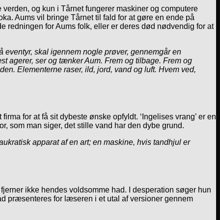
mte verden, og kun i Tårnet fungerer maskiner og computere
ka. Aums vil bringe Tårnet til fald for at gøre en ende på
e redningen for Aums folk, eller er deres død nødvendig for at
på eventyr, skal igennem nogle prøver, gennemgår en
rnæst agerer, ser og tænker Aum. Frem og tilbage. Frem og
en. Elementerne raser, ild, jord, vand og luft. Hvem ved,
firma for at få sit dybeste ønske opfyldt. ‘Ingelises vrang’ er en
For, som man siger, det stille vand har den dybe grund.
aukratisk apparat af en art; en maskine, hvis tandhjul er
t fjerner ikke hendes voldsomme had. I desperation søger hun
d præsenteres for læseren i et utal af versioner gennem