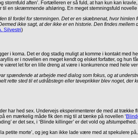
g stormfuld aften’. Fortælleren er så fuld, at han kun kan kravle
r til en skræmmende afsløring. En meget stemningsfuld novelle
n til fordel for stemningen. Det er en skæbnenat, hvor himlen fo
rmed ikke sagt, at der ikke er en historie. Den findes mellem de
. Silvestri
)
s ligger i koma. Det er dog stadig muligt at komme i kontakt me
yllis er i novellen en meget kendt og elsket forfatter, og hun får e
e været let for en lille dreng at være i konkurrence med hele v
 var spændende at arbejde med dialog som fokus, og at understr
 rette sted til et udråbstegn eller tøveprikker blev noget, der 
 der har hed sex. Undervejs eksperimenterer de med at trække fle
g på en mærkelig måde fik den mig til at tænke på novellen ‘
Blind
ing’ er det sex, i ‘Blinde killinger’ er det vold og afstumpethed.
la petite morte’, og jeg kan ikke lade være med at spekulere på