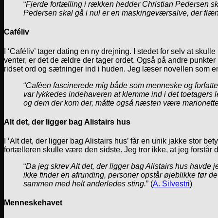
“
Fjerde fortælling i rækken hedder Christian Pedersen skal
Pedersen skal gå i nul er en maskingeværsalve, der flæns
Caféliv
I ‘Caféliv’ tager dating en ny drejning. I stedet for selv at sku
venter, er det de ældre der tager ordet. Også på andre punkt
ridset ord og sætninger ind i huden. Jeg læser novellen som en
“
Caféen fascinerede mig både som menneske og forfatter
var lykkedes indehaveren at klemme ind i det toetagers le
og dem der kom der, måtte også næsten være marionetter. 
Alt det, der ligger bag Alistairs hus
I ‘Alt det, der ligger bag Alistairs hus’ får en unik jakke stor 
fortælleren skulle være den sidste. Jeg tror ikke, at jeg fors
“
Da jeg skrev Alt det, der ligger bag Alistairs hus havde j
ikke finder en afrunding, personer opstår øjeblikke før 
sammen med helt anderledes sting.
” (
A. Silvestri
)
Menneskehavet