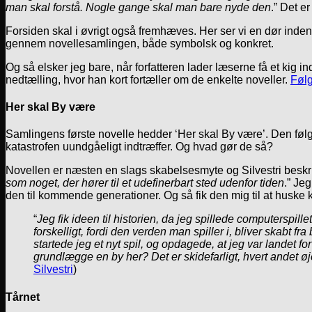
man skal forstå. Nogle gange skal man bare nyde den
.” Det e
Forsiden skal i øvrigt også fremhæves. Her ser vi en dør indeni
gennem novellesamlingen, både symbolsk og konkret.
Og så elsker jeg bare, når forfatteren lader læserne få et kig 
nedtælling, hvor han kort fortæller om de enkelte noveller.
Følg
Her skal By være
Samlingens første novelle hedder ‘Her skal By være’. Den følger 
katastrofen uundgåeligt indtræffer. Og hvad gør de så?
Novellen er næsten en slags skabelsesmyte og Silvestri beskri
som noget, der hører til et udefinerbart sted udenfor tiden
.” Je
den til kommende generationer. Og så fik den mig til at huske 
“
Jeg fik ideen til historien, da jeg spillede computerspillet
forskelligt, fordi den verden man spiller i, bliver skabt fra
startede jeg et nyt spil, og opdagede, at jeg var landet 
grundlægge en by her? Det er skidefarligt, hvert andet øje
Silvestri
)
Tårnet