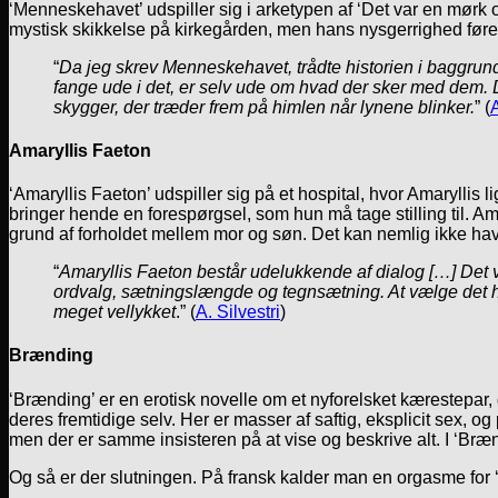
‘Menneskehavet’ udspiller sig i arketypen af ‘Det var en mørk o
mystisk skikkelse på kirkegården, men hans nysgerrighed føre
“
Da jeg skrev Menneskehavet, trådte historien i baggrunde
fange ude i det, er selv ude om hvad der sker med dem. De
skygger, der træder frem på himlen når lynene blinker.
” (
A
Amaryllis Faeton
‘Amaryllis Faeton’ udspiller sig på et hospital, hvor Amarylli
bringer hende en forespørgsel, som hun må tage stilling til. Amar
grund af forholdet mellem mor og søn. Det kan nemlig ikke hav
“
Amaryllis Faeton består udelukkende af dialog […] Det
ordvalg, sætningslængde og tegnsætning. At vælge det helt
meget vellykket
.” (
A. Silvestri
)
Brænding
‘Brænding’ er en erotisk novelle om et nyforelsket kærestepar,
deres fremtidige selv. Her er masser af saftig, eksplicit sex, o
men der er samme insisteren på at vise og beskrive alt. I ‘Brænd
Og så er der slutningen. På fransk kalder man en orgasme for ‘