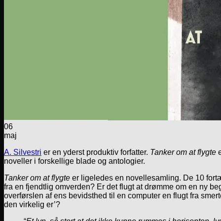
06
maj
A. Silvestri
er en yderst produktiv forfatter.
Tanker om at flygte
e
noveller i forskellige blade og antologier.
Tanker om at flygte
er ligeledes en novellesamling. De 10 fortæl
fra en fjendtlig omverden? Er det flugt at drømme om en ny begy
overførslen af ens bevidsthed til en computer en flugt fra sme
den virkelig er’?