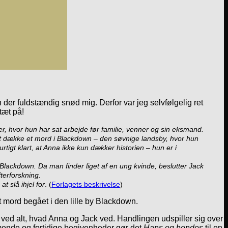
r fuldstændig snød mig. Derfor var jeg selvfølgelig ret
tæt på!
er, hvor hun har sat arbejde før familie, venner og sin eksmand.
t dække et mord i Blackdown – den søvnige landsby, hvor hun
igt klart, at Anna ikke kun dækker historien – hun er i
Blackdown. Da man finder liget af en ung kvinde, beslutter Jack
fterforskning.
 slå ihjel for
. (
Forlagets beskrivelse
)
 et mord begået i den lille by Blackdown.
de ved alt, hvad Anna og Jack ved. Handlingen udspiller sig over
mende og fortidige begivenheder gør det
Hans og hendes
til en