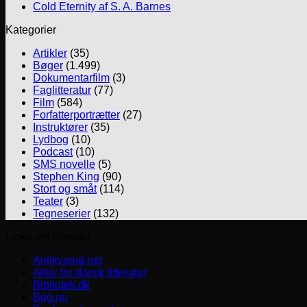
Cold Eternity af S. A. Barnes
Kategorier
Artikler
(35)
Bøger
(1.499)
Dokumentarfilm
(3)
Faglitteratur
(77)
Film
(584)
Forfatterportrætter
(27)
Instruktører
(35)
Lydbog
(10)
Podcast
(10)
SMS novelle
(5)
Stephen King
(90)
Stort og småt
(114)
Teater
(3)
Tegneserier
(132)
Links om litteratur
Antikvariat.net
Arkiv for dansk litteratur
Bibliotek.dk
Bog.nu