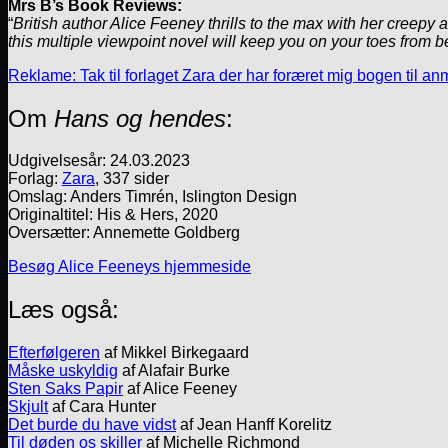
Mrs B’s Book Reviews:
“
British author Alice Feeney thrills to the max with her creepy 
this multiple viewpoint novel will keep you on your toes from 
Reklame: Tak til forlaget Zara der har foræret mig bogen til a
Om
Hans og hendes
:
Udgivelsesår: 24.03.2023
Forlag:
Zara
, 337 sider
Omslag: Anders Timrén, Islington Design
Originaltitel: His & Hers, 2020
Oversætter: Annemette Goldberg
Besøg Alice Feeneys hjemmeside
Læs også:
Efterfølgeren
af Mikkel Birkegaard
Måske uskyldig
af Alafair Burke
Sten Saks Papir
af Alice Feeney
Skjult
af Cara Hunter
Det burde du have vidst
af Jean Hanff Korelitz
Til døden os skiller
af Michelle Richmond