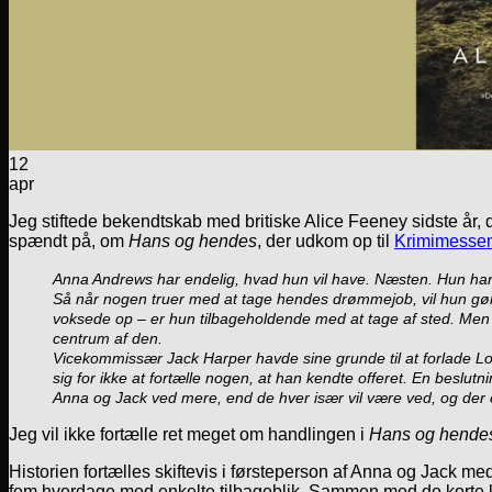
12
apr
Jeg stiftede bekendtskab med britiske Alice Feeney sidste år, 
spændt på, om
Hans og hendes
, der udkom op til
Krimimesse
Anna Andrews har endelig, hvad hun vil have. Næsten. Hun har ar
Så når nogen truer med at tage hendes drømmejob, vil hun gør
voksede op – er hun tilbageholdende med at tage af sted. Men da
centrum af den.
Vicekommissær Jack Harper havde sine grunde til at forlade Lon
sig for ikke at fortælle nogen, at han kendte offeret. En beslutn
Anna og Jack ved mere, end de hver især vil være ved, og der 
Jeg vil ikke fortælle ret meget om handlingen i
Hans og hende
Historien fortælles skiftevis i førsteperson af Anna og Jack me
fem hverdage med enkelte tilbageblik. Sammen med de korte k