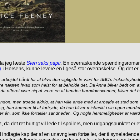
da jeg læste
Sten saks papir
.
En overraskende spændingsroman de
n
i Horsens, kunne levere en ligeså stor overraskelse. Og det er 
bejdet hårdt for at blive den vigtigste tv-vært for BBC’s frokostnyhed
e næsten hvad som helst for at beholde det.
Da Anna bliver bedt om a
 offeret viser sig at være en af hendes barndomsvenner, bliver det hurt
don, men troede aldrig, at han ville ende med at arbejde et sted som 
ing, han kommer til at fortryde, da han bliver mistænkt i sin egen morde
er én, som ikke fortæller sandheden. Og nogle hemmeligheder er værd at
s
, da det ret hurtigt vil lede til spoilers, men udgangspunktet er
d indlagte kapitler af en unavngiven fortæller, der tilsyneladen
apitler, skiftende synsvikler og konstante antydninger om kom