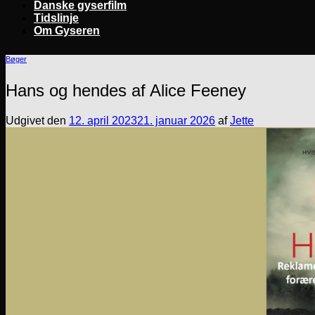
Danske gyserfilm
Tidslinje
Om Gyseren
Bøger
Hans og hendes af Alice Feeney
Udgivet den
12. april 2023
21. januar 2026
af
Jette