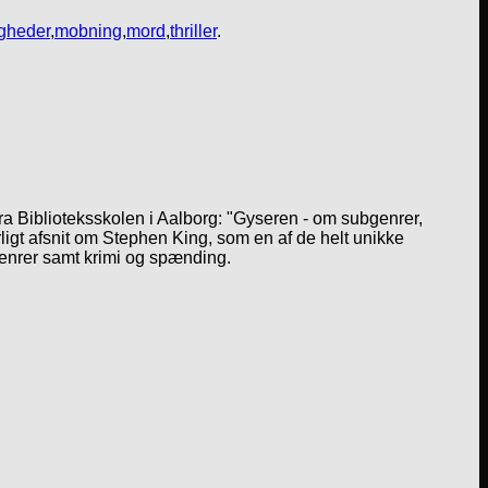
gheder
,
mobning
,
mord
,
thriller
.
a Biblioteksskolen i Aalborg: "Gyseren - om subgenrer,
igt afsnit om Stephen King, som en af de helt unikke
genrer samt krimi og spænding.