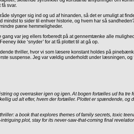
 få svar.
tråde slynger sig ind og ud af hinanden, så det er umuligt at find
id mindst to sider til enhver historie, og hvem har så sandhede
på mindre pæne hemmeligheder.
ng var jeg ellers forberedt på at gennemtænke alle mulighede
Feeney ikke ‘snyder’ for at få plottet til at gå op.
nde thriller, hvor vi som læsere konstant holdes på pinebænk
ste suspense. Jeg var vældig underholdt under læsningen, og for
ring og overrasker igen og igen. At bogen fortælles ud fra tre f
ellig ud alt efter, hvem der fortæller. Plottet er spændende, og 
iller: a book that explores themes of family secrets, toxic teen
tly-intriguing plot, stay for its never-saw-that-coming final revela