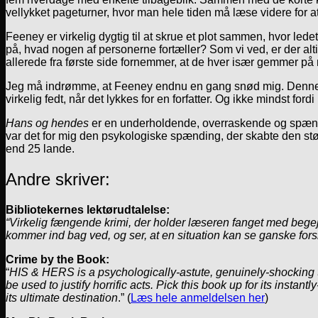
vellykket pageturner, hvor man hele tiden må læse videre for at
Feeney er virkelig dygtig til at skrue et plot sammen, hvor lede
på, hvad nogen af personerne fortæller? Som vi ved, er der alt
allerede fra første side fornemmer, at de hver især gemmer 
Jeg må indrømme, at Feeney endnu en gang snød mig. Denne ga
virkelig fedt, når det lykkes for en forfatter. Og ikke mindst fordi 
Hans og hendes
er en underholdende, overraskende og spænde
var det for mig den psykologiske spænding, der skabte den stør
end 25 lande.
Andre skriver:
Bibliotekernes lektørudtalelse:
“Virkelig fængende krimi, der holder læseren fanget med begejst
kommer ind bag ved, og ser, at en situation kan se ganske forsk
Crime by the Book:
“
HIS & HERS is a psychologically-astute, genuinely-shocking thr
be used to justify horrific acts. Pick this book up for its instan
its ultimate destination
.” (
Læs hele anmeldelsen her
)