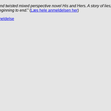
and twisted mixed perspective novel His and Hers. A story of lies,
beginning to end
.” (
Læs hele anmeldelsen her
)
nmeldelse