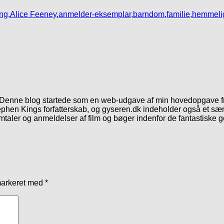
ing
,
Alice Feeney
,
anmelder-eksemplar
,
barndom
,
familie
,
hemmeli
. Denne blog startede som en web-udgave af min hovedopgave fr
phen Kings forfatterskab, og gyseren.dk indeholder også et særl
mtaler og anmeldelser af film og bøger indenfor de fantastiske 
markeret med
*