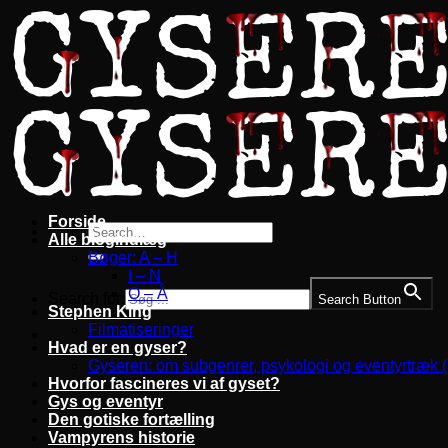
Fortsæt
til
indhold
Forside
Alle blogindlæg
Bøger: A – H
I – N
O – Å
Search for:
Search Button
Stephen King
Filmatiseringer
Hvad er en gyser?
Gyseren: om subgenrer, psykologi og eventyrtræk 
Hvorfor fascineres vi af gyset?
Gys og eventyr
Den gotiske fortælling
Vampyrens historie