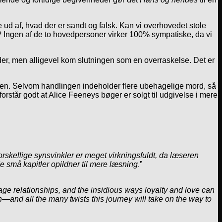
e ud af, hvad der er sandt og falsk. Kan vi overhovedet stole
n? Ingen af de to hovedpersoner virker 100% sympatiske, da vi
r, men alligevel kom slutningen som en overraskelse. Det er
en. Selvom handlingen indeholder flere ubehagelige mord, så
står godt at Alice Feeneys bøger er solgt til udgivelse i mere
orskellige synsvinkler er meget virkningsfuldt, da læseren
de små kapitler opildner til mere læsning
.”
age relationships, and the insidious ways loyalty and love can
tion—and all the many twists this journey will take on the way to