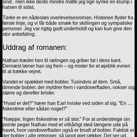
sind, men ikke desto mindre måtte jeg lige synke en klump i
halsen til sidst.
Tørke
er en nådesløs overlevelsesroman. Historien flyder fra
første linje, og vi får både smæk for skillingen og sympatiske
personer. Jeg var rigtig godt underholdt og kan kun give den
stor anbefaling.
Uddrag af romanen:
Nathan træder hen til rælingen og griber fat i dens kant.
Dernæst læner han sig frem – og mister for et øjeblik evnen
til at trække vejret.
Vandet er spækket med bobler. Tusindvis af dem. Små,
dirrende bobler, der myldrer frem i vandoverfladen, vokser sig
større og derefter brister.
“Hvad er det?” hører han Earl hviske ved siden af sig. “En …
fiskestime eller sådan noget?”
“Næppe. Ingen fiskestime er
så
stor.” For at understrege sin
pointe peger Nathan mod et vilkårligt sted længere ude på
havet, hvor vandoverfladen også er brudt af bobler. Faktisk er
der bobler i alle retninger, så langt øjet rækker. Det ser ud,