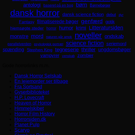
børn
antologi
Børnebøger
baseret på en bog
dansk horror
dansk science fiction
debut
dyr
genfærd
filmatiserede bøger
Fantasy
gotik
Litteratursiden
humor
krimi
hjemsøgte steder
horror
noveller
mord
monstre
ondskab
naturen går amok
science fiction
seriemord
parallelverden
psykologisk portræt
spænding
tegneserie
thriller
ungdomsbøger
Stephen King
zombier
vampyrer
venskab
Gode horrorlinks m.m.
Dansk Horror Selskab
En lejemorder ser tilbage
Fra Sortsand
Gyserbiblioteket
H.P. Lovecraft
Heaven of Horror
Himmelskibet
Horror Film History
Horrorsiden.dk
Planet Pulp
Scaryo