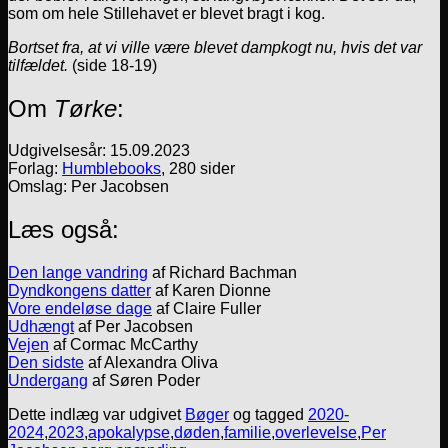
som om hele Stillehavet er blevet bragt i kog.
Bortset fra, at vi ville være blevet dampkogt nu, hvis det var
tilfældet.
(side 18-19)
Om
Tørke
:
Udgivelsesår: 15.09.2023
Forlag:
Humblebooks
, 280 sider
Omslag: Per Jacobsen
Læs også:
Den lange vandring
af Richard Bachman
Dyndkongens datter
af Karen Dionne
Vore endeløse dage
af Claire Fuller
Udhængt
af Per Jacobsen
Vejen
af Cormac McCarthy
Den sidste
af Alexandra Oliva
Undergang
af Søren Poder
Dette indlæg var udgivet
Bøger
og tagged
2020-
2024
,
2023
,
apokalypse
,
døden
,
familie
,
overlevelse
,
Per