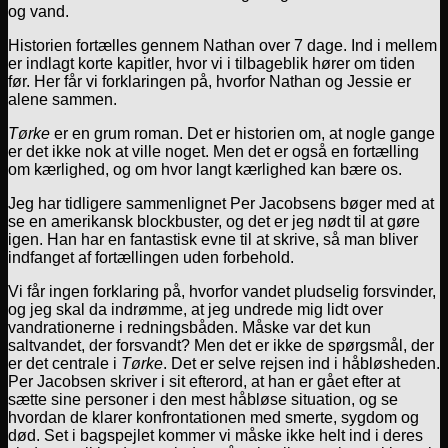
og vand.
Historien fortælles gennem Nathan over 7 dage. Ind i mellem
er indlagt korte kapitler, hvor vi i tilbageblik hører om tiden
før. Her får vi forklaringen på, hvorfor Nathan og Jessie er
alene sammen.
Tørke
er en grum roman. Det er historien om, at nogle gange
er det ikke nok at ville noget. Men det er også en fortælling
om kærlighed, og om hvor langt kærlighed kan bære os.
Jeg har tidligere sammenlignet Per Jacobsens bøger med at
se en amerikansk blockbuster, og det er jeg nødt til at gøre
igen. Han har en fantastisk evne til at skrive, så man bliver
indfanget af fortællingen uden forbehold.
Vi får ingen forklaring på, hvorfor vandet pludselig forsvinder,
og jeg skal da indrømme, at jeg undrede mig lidt over
vandrationerne i redningsbåden. Måske var det kun
saltvandet, der forsvandt? Men det er ikke de spørgsmål, der
er det centrale i
Tørke
. Det er selve rejsen ind i håbløsheden.
Per Jacobsen skriver i sit efterord, at han er gået efter at
sætte sine personer i den mest håbløse situation, og se
hvordan de klarer konfrontationen med smerte, sygdom og
død. Set i bagspejlet kommer vi måske ikke helt ind i deres