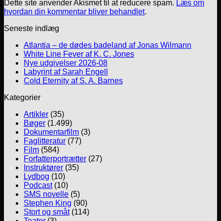
Dette site anvender Akismet til at reducere spam.
Læs om
hvordan din kommentar bliver behandlet
.
Seneste indlæg
Atlantia – de dødes badeland af Jonas Wilmann
White Line Fever af K. C. Jones
Nye udgivelser 2026-08
Labyrint af Sarah Engell
Cold Eternity af S. A. Barnes
Kategorier
Artikler
(35)
Bøger
(1.499)
Dokumentarfilm
(3)
Faglitteratur
(77)
Film
(584)
Forfatterportrætter
(27)
Instruktører
(35)
Lydbog
(10)
Podcast
(10)
SMS novelle
(5)
Stephen King
(90)
Stort og småt
(114)
Teater
(3)