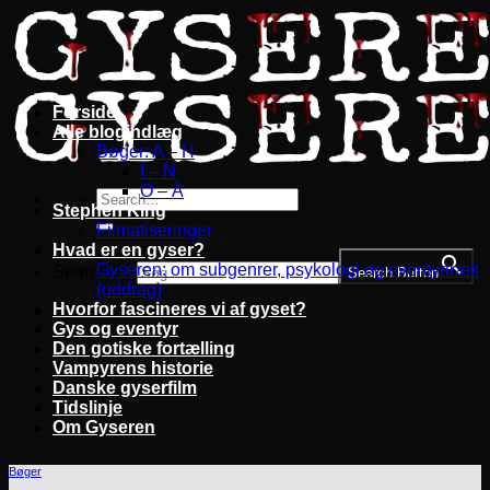
Fortsæt
til
indhold
Forside
Alle blogindlæg
Bøger: A – H
I – N
O – Å
Stephen King
Filmatiseringer
Hvad er en gyser?
Gyseren: om subgenrer, psykologi og eventyrtræk
Search for:
Search Button
(uddrag)
Hvorfor fascineres vi af gyset?
Gys og eventyr
Den gotiske fortælling
Vampyrens historie
Danske gyserfilm
Tidslinje
Om Gyseren
Bøger