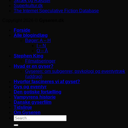
Skræk og Rædsel
Superkultur.dk
The Internet Speculative Fiction Database
Copyright 2026 ©
Gyseren.dk
Forside
Alle blogindlæg
Bøger: A – H
I – N
O – Å
Stephen King
Filmatiseringer
Hvad er en gyser?
Gyseren: om subgenrer, psykologi og eventyrtræk
(uddrag)
Hvorfor fascineres vi af gyset?
Gys og eventyr
Den gotiske fortælling
Vampyrens historie
Danske gyserfilm
Tidslinje
Om Gyseren