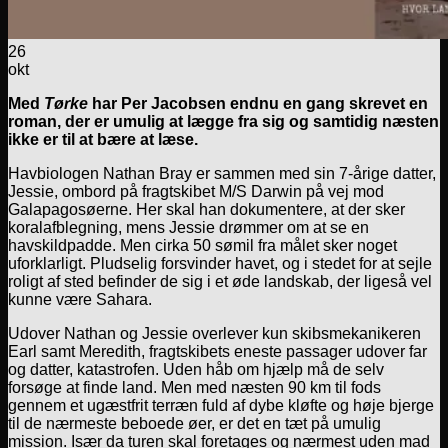
26
okt
Med
Tørke
har Per Jacobsen endnu en gang skrevet en
roman, der er umulig at lægge fra sig og samtidig næsten
ikke er til at bære at læse.
Havbiologen Nathan Bray er sammen med sin 7-årige datter,
Jessie, ombord på fragtskibet M/S Darwin på vej mod
Galapagosøerne. Her skal han dokumentere, at der sker
koralafblegning, mens Jessie drømmer om at se en
havskildpadde. Men cirka 50 sømil fra målet sker noget
uforklarligt. Pludselig forsvinder havet, og i stedet for at sejle
roligt af sted befinder de sig i et øde landskab, der ligeså vel
kunne være Sahara.
Udover Nathan og Jessie overlever kun skibsmekanikeren
Earl samt Meredith, fragtskibets eneste passager udover far
og datter, katastrofen. Uden håb om hjælp må de selv
forsøge at finde land. Men med næsten 90 km til fods
gennem et ugæstfrit terræn fuld af dybe kløfte og høje bjerge
til de nærmeste beboede øer, er det en tæt på umulig
mission. Især da turen skal foretages og nærmest uden mad