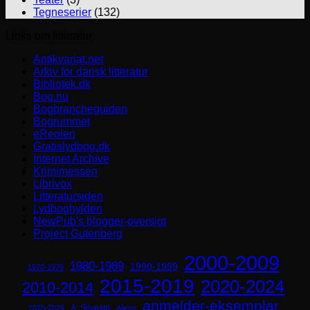
Tegneserier
(132)
Links om litteratur
Antikvariat.net
Arkiv for dansk litteratur
Bibliotek.dk
Bog.nu
Bogbrancheguiden
Bogrummet
eReolen
Gratislydbog.dk
Internet Archive
Krimimessen
Librivox
Litteratursiden
Lydboghylden
NewPub's blogger-oversigt
Project Gutenberg
2000-2009
1980-1989
1990-1999
1970-1979
2015-2019
2020-2024
2010-2014
anmelder-eksemplar
A. Silvestri
2025-2029
Aliens