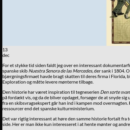
13
dec
For et stykke tid siden faldt jeg over en interessant dokumenta
spanske skib
Nuestra Senora de las Mercedes,
der sank i 1804. O
bjærgningsfirmaet havde bragt skatten til deres firma i Florida, 
Exploration og måtte levere mønterne tilbage.
Den historie har været inspiration til tegneserien
Den sorte svan
på fordækt vis, og da de bliver opdaget, forsøger de at snyde s
fra en skibsvragsekspert går han ind i kampen mod overmagten. Fo
ressourcer end det spanske kulturministerium.
Det var rigtig interessant at høre den samme historie fortalt f
side. Her er man ikke kun interesseret i at hente mønter og andre