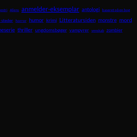
anmelder-eksemplar
antologi
vestri
baseret på en bog
Aliens
Litteratursiden
mord
humor
krimi
monstre
 steder
horror
neserie
thriller
ungdomsbøger
vampyrer
zombier
venskab