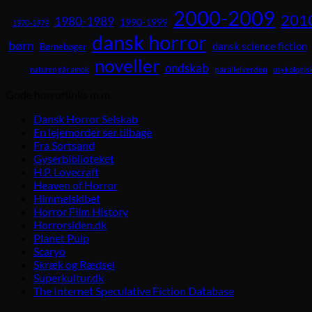
2000-2009
201
1980-1989
1990-1999
1970-1979
dansk horror
børn
dansk science fiction
Børnebøger
noveller
ondskab
parallelverden
naturen går amok
psykologisk
Gode horrorlinks m.m.
Dansk Horror Selskab
En lejemorder ser tilbage
Fra Sortsand
Gyserbiblioteket
H.P. Lovecraft
Heaven of Horror
Himmelskibet
Horror Film History
Horrorsiden.dk
Planet Pulp
Scaryo
Skræk og Rædsel
Superkultur.dk
The Internet Speculative Fiction Database