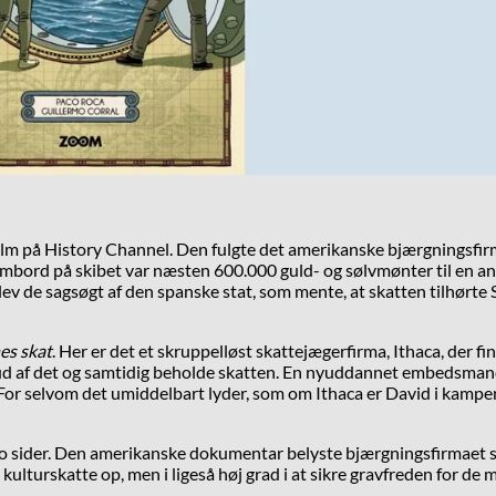
rfilm på History Channel. Den fulgte det amerikanske bjærgningsf
mbord på skibet var næsten 600.000 guld- og sølvmønter til en an
blev de sagsøgt af den spanske stat, som mente, at skatten tilhørt
es skat
. Her er det et skruppelløst skattejægerfirma, Ithaca, der 
ig ud af det og samtidig beholde skatten. En nyuddannet embedsma
r selvom det umiddelbart lyder, som om Ithaca er David i kampen o
ra to sider. Den amerikanske dokumentar belyste bjærgningsfirmaet
 kulturskatte op, men i ligeså høj grad i at sikre gravfreden for d