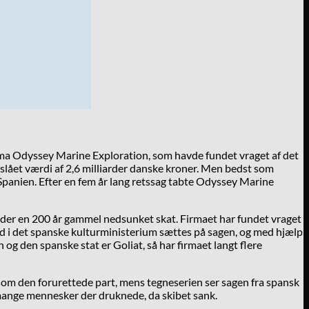
irma Odyssey Marine Exploration, som havde fundet vraget af det
slået værdi af 2,6 milliarder danske kroner. Men bedst som
e Spanien. Efter en fem år lang retssag tabte Odyssey Marine
finder en 200 år gammel nedsunket skat. Firmaet har fundet vraget
nd i det spanske kulturministerium sættes på sagen, og med hjælp
g den spanske stat er Goliat, så har firmaet langt flere
 som den forurettede part, mens tegneserien ser sagen fra spansk
e mange mennesker der druknede, da skibet sank.