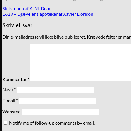
Slutstenen af A. M. Dean
1629 – Djævelens apoteker af Xavier Dorison
Skriv et svar
Din e-mailadresse vil ikke blive publiceret.
Krævede felter er ma
Kommentar
*
Navn
*
E-mail
*
Websted
Notify me of follow-up comments by email.