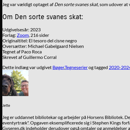
Jeg var vældigt optaget af
Den sorte svanes skat
, som udover at 
Om Den sorte svanes skat:
Udgivelsesår: 2023
Forlag:
Zoom
, 216 sider
Originaltitel: El tesoro del cisne negro
Oversætter: Michael Gabelgaard Nielsen
Tegnet af Paco Roca
Skrevet af Guillermo Corral
Dette indlæg var udgivet
Bøger
,
Tegneserier
og tagged
2020-202
Jette
Jeg er uddannet bibliotekar og arbejder på Horsens Bibliotek. 
eventyrtræk". Opgaven eksemplificerede sig i Stephen Kings forfa
Gyseren.dk indeholder derudover også omtaler og anmeldelser af