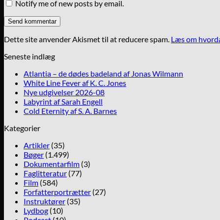
Notify me of new posts by email.
Dette site anvender Akismet til at reducere spam.
Læs om hvorda
Seneste indlæg
Atlantia – de dødes badeland af Jonas Wilmann
White Line Fever af K. C. Jones
Nye udgivelser 2026-08
Labyrint af Sarah Engell
Cold Eternity af S. A. Barnes
Kategorier
Artikler
(35)
Bøger
(1.499)
Dokumentarfilm
(3)
Faglitteratur
(77)
Film
(584)
Forfatterportrætter
(27)
Instruktører
(35)
Lydbog
(10)
Podcast
(10)