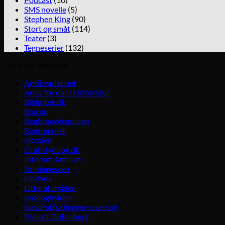
SMS novelle
(5)
Stephen King
(90)
Stort og småt
(114)
Teater
(3)
Tegneserier
(132)
Links om litteratur
Antikvariat.net
Arkiv for dansk litteratur
Bibliotek.dk
Bog.nu
Bogbrancheguiden
Bogrummet
eReolen
Gratislydbog.dk
Internet Archive
Krimimessen
Librivox
Litteratursiden
Lydboghylden
NewPub's blogger-oversigt
Project Gutenberg