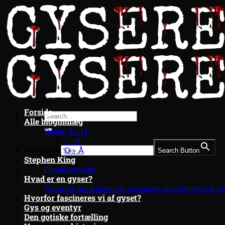
Fortsæt
til
indhold
Forside
Alle blogindlæg
Bøger: A – H
I – N
Search for:
O – Å
Search Button
Stephen King
Filmatiseringer
Hvad er en gyser?
Gyseren: om subgenrer, psykologi og eventyrtræk (u
Hvorfor fascineres vi af gyset?
Gys og eventyr
Den gotiske fortælling