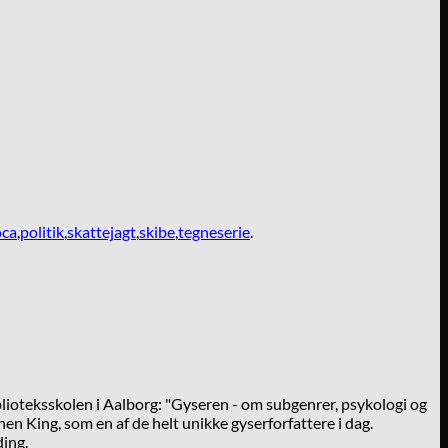
oca
,
politik
,
skattejagt
,
skibe
,
tegneserie
.
lioteksskolen i Aalborg: "Gyseren - om subgenrer, psykologi og
en King, som en af de helt unikke gyserforfattere i dag.
ding.