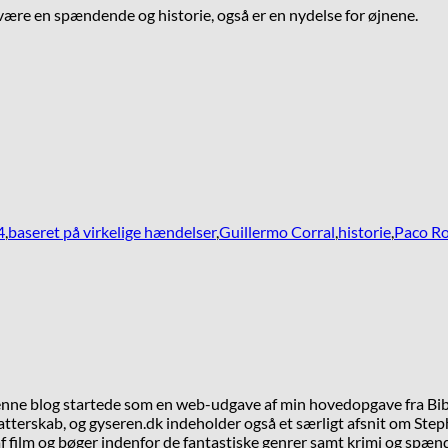
være en spændende og historie, også er en nydelse for øjnene.
4
,
baseret på virkelige hændelser
,
Guillermo Corral
,
historie
,
Paco R
Denne blog startede som en web-udgave af min hovedopgave fra Bib
tterskab, og gyseren.dk indeholder også et særligt afsnit om Steph
 film og bøger indenfor de fantastiske genrer samt krimi og spæn