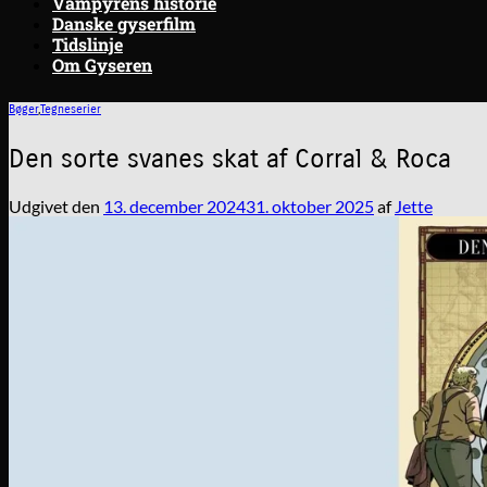
Vampyrens historie
Danske gyserfilm
Tidslinje
Om Gyseren
Bøger
,
Tegneserier
Den sorte svanes skat af Corral & Roca
Udgivet den
13. december 2024
31. oktober 2025
af
Jette