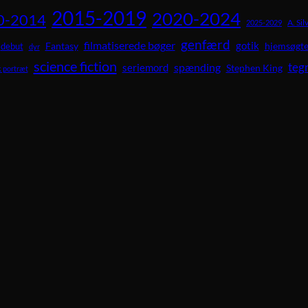
2015-2019
2020-2024
0-2014
A. Sil
2025-2029
genfærd
filmatiserede bøger
gotik
Fantasy
hjemsøgte
debut
dyr
science fiction
teg
spænding
seriemord
Stephen King
 portræt