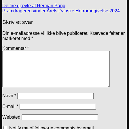
De fire djævle af Herman Bang
Pramdrageren vinder Årets Danske Horrorudgivelse 2024
Skriv et svar
Din e-mailadresse vil ikke blive publiceret.
Krævede felter er
markeret med
*
Kommentar
*
Navn
*
E-mail
*
Websted
Notify me of follow-up comments by email.