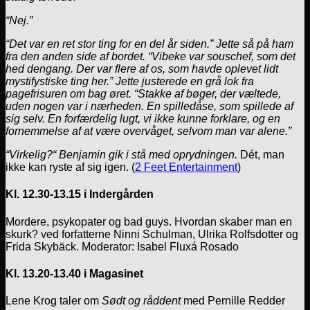
“Nej.”
“Det var en ret stor ting for en del år siden.” Jette så på ham
fra den anden side af bordet. “Vibeke var souschef, som det
hed dengang. Der var flere af os, som havde oplevet lidt
mystifystiske ting her.” Jette justerede en grå lok fra
pagefrisuren om bag øret. “Stakke af bøger, der væltede,
uden nogen var i nærheden. En spilledåse, som spillede af
sig selv. En forfærdelig lugt, vi ikke kunne forklare, og en
fornemmelse af at være overvåget, selvom man var alene.”
“Virkelig?“ Benjamin gik i stå med oprydningen.
Dét, man
ikke kan ryste af sig igen. (
2 Feet Entertainment
)
Kl. 12.30-13.15 i Indergården
Mordere, psykopater og bad guys. Hvordan skaber man en
skurk? ved forfatterne Ninni Schulman, Ulrika Rolfsdotter og
Frida Skybäck. Moderator: Isabel Fluxá Rosado
Kl. 13.20-13.40 i Magasinet
Lene Krog taler om
Sødt og råddent
med Pernille Redder