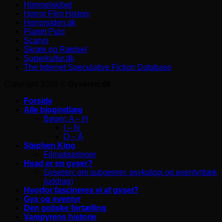
Himmelskibet
Horror Film History
Horrorsiden.dk
Planet Pulp
Scaryo
Skræk og Rædsel
Superkultur.dk
The Internet Speculative Fiction Database
Copyright 2026 ©
Gyseren.dk
Forside
Alle blogindlæg
Bøger: A – H
I – N
O – Å
Stephen King
Filmatiseringer
Hvad er en gyser?
Gyseren: om subgenrer, psykologi og eventyrtræk
(uddrag)
Hvorfor fascineres vi af gyset?
Gys og eventyr
Den gotiske fortælling
Vampyrens historie