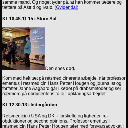
samme mand. Og noget tyder på, at han kommer tættere og
tættere på Astrid og Ivalo. (
Gyldendal
)
Kl. 10.45-11.15 i Store Sal
Den enes død.
Kom med helt tæt på retsmedicinerens arbejde, når professor
emeritus i retsmedicin Hans Petter Hougen og journalist og
forfatter Janne Aagaard går i kødet på drabsmetoder og ser
nærmere på obducentens rolle i opklaringsarbejdet
Kl. 12.30-13 i Indergården
Retsmedicin i USA og DK – forskelle og ligheder, re-
obduktioner og second opinions. Professor emeritus i
retsmedicin Hans Petter Hougen taler med forsvarsadvokat i