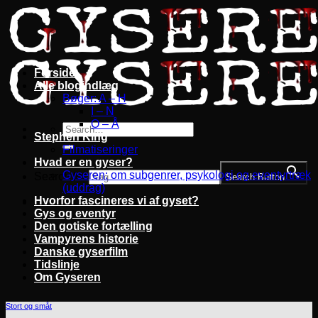
Fortsæt
til
indhold
Forside
Alle blogindlæg
Bøger: A – H
I – N
O – Å
Stephen King
Filmatiseringer
Hvad er en gyser?
Gyseren: om subgenrer, psykologi og eventyrtræk
Search for:
Search Button
(uddrag)
Hvorfor fascineres vi af gyset?
Gys og eventyr
Den gotiske fortælling
Vampyrens historie
Danske gyserfilm
Tidslinje
Om Gyseren
Stort og småt