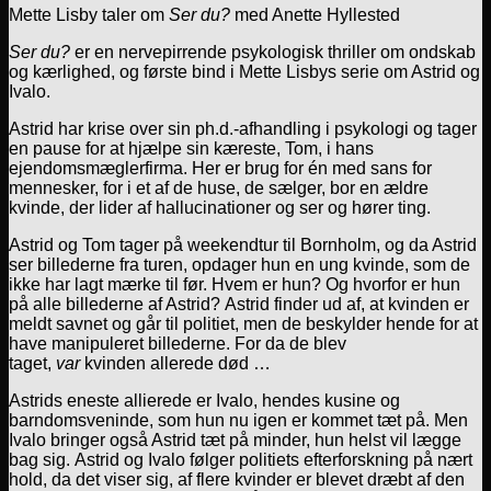
Mette Lisby taler om
Ser du?
med Anette Hyllested
Ser du?
er en nervepirrende psykologisk thriller om ondskab
og kærlighed, og første bind i Mette Lisbys serie om Astrid og
Ivalo.
Astrid har krise over sin ph.d.-afhandling i psykologi og tager
en pause for at hjælpe sin kæreste, Tom, i hans
ejendomsmæglerfirma. Her er brug for én med sans for
mennesker, for i et af de huse, de sælger, bor en ældre
kvinde, der lider af hallucinationer og ser og hører ting.
Astrid og Tom tager på weekendtur til Bornholm, og da Astrid
ser billederne fra turen, opdager hun en ung kvinde, som de
ikke har lagt mærke til før. Hvem er hun? Og hvorfor er hun
på alle billederne af Astrid? Astrid finder ud af, at kvinden er
meldt savnet og går til politiet, men de beskylder hende for at
have manipuleret billederne. For da de blev
taget,
var
kvinden allerede død …
Astrids eneste allierede er Ivalo, hendes kusine og
barndomsveninde, som hun nu igen er kommet tæt på. Men
Ivalo bringer også Astrid tæt på minder, hun helst vil lægge
bag sig. Astrid og Ivalo følger politiets efterforskning på nært
hold, da det viser sig, af flere kvinder er blevet dræbt af den