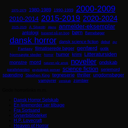
2000-2009
1980-1989
1990-1999
1970-1979
2015-2019
2020-2024
2010-2014
anmelder-eksemplar
A. Silvestri
2025-2029
Aliens
børn
antologi
Børnebøger
baseret på en bog
dansk horror
dansk science fiction
debut
dyr
genfærd
filmatiserede bøger
Fantasy
gotik
Litteratursiden
humor
krimi
hjemsøgte steder
horror
noveller
mord
monstre
ondskab
naturen går amok
science fiction
seriemord
parallelverden
psykologisk portræt
spænding
tegneserie
thriller
ungdomsbøger
Stephen King
zombier
vampyrer
venskab
Gode horrorlinks m.m.
Dansk Horror Selskab
En lejemorder ser tilbage
Fra Sortsand
Gyserbiblioteket
H.P. Lovecraft
Heaven of Horror