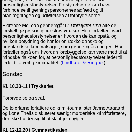
personlighedsforstyrrelser. Forstyrrelserne kan have
forbindelse til gerningspersonernes adfærd og til
planlægningen og udførelsen af forbrydelserne.
Florence McLean gennemgår i
Et forstyrret sind
alle de
forskellige personlighedsforstyrrelser. Hun fortæller, hvad
personlighedsforstyrrelser er, hvordan de kan opstå, og
hvilken betydning de har for en række danske og
udenlandske kriminalsager, som gennemgås i bogen. Hun
fortæller også om, hvordan forebyggelse kan være med til at
mindske risikoen for, at personlighedsforstyrrelser leder til
leder til alvorlig kriminalitet. (
Lindhardt & Ringhof
)
Søndag
Kl. 10.30-11 i Trykkeriet
Forbrydelse og straf.
De to erfarne forfattere og krimi-journalister Janne Aagaard
og Lone Theils diskuterer særligt morderiske krimiforfattere,
der ikke holder sig til at slå ihjel i bøger
Kl. 12-12.20 i Gymnastiksalen