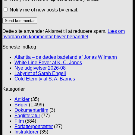
Notify me of new posts by email.
Dette site anvender Akismet til at reducere spam.
Læs om
hvordan din kommentar bliver behandlet
.
Seneste indlæg
Atlantia – de dødes badeland af Jonas Wilmann
White Line Fever af K. C. Jones
Nye udgivelser 2026-08
Labyrint af Sarah Engell
Cold Eternity af S. A. Barnes
Kategorier
Artikler
(35)
Bøger
(1.499)
Dokumentarfilm
(3)
Faglitteratur
(77)
Film
(584)
Forfatterportrætter
(27)
Instruktører
(35)