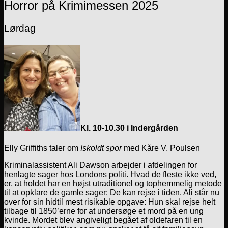
Horror på Krimimessen 2025
Lørdag
Kl. 10-10.30 i Indergården
Elly Griffiths taler om
Iskoldt spor
med Kåre V. Poulsen
Kriminalassistent Ali Dawson arbejder i afdelingen for
henlagte sager hos Londons politi. Hvad de fleste ikke ved,
er, at holdet har en højst utraditionel og tophemmelig metode
til at opklare de gamle sager: De kan rejse i tiden. Ali står nu
over for sin hidtil mest risikable opgave: Hun skal rejse helt
tilbage til 1850’erne for at undersøge et mord på en ung
kvinde. Mordet blev angiveligt begået af oldefaren til en