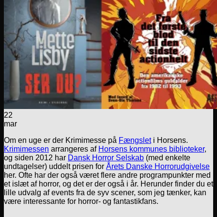
22
mar
Om en uge er der Krimimesse på
Fængslet
i Horsens.
Krimimessen
arrangeres af
Horsens kommunes biblioteker
,
og siden 2012 har
Dansk Horror Selskab
(med enkelte
undtagelser) uddelt prisen for
Årets Danske Horrorudgivelse
her. Ofte har der også været flere andre programpunkter med
et islæt af horror, og det er der også i år. Herunder finder du et
lille udvalg af events fra de syv scener, som jeg tænker, kan
være interessante for horror- og fantastikfans.