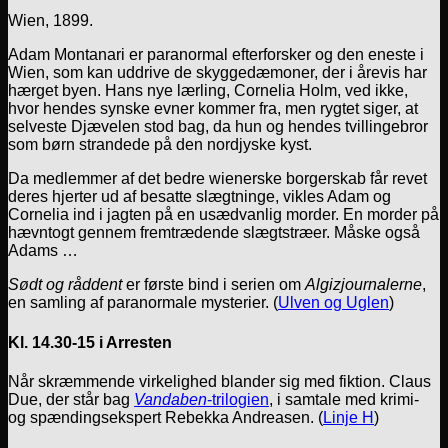
Wien, 1899.
Adam Montanari er paranormal efterforsker og den eneste i
Wien, som kan uddrive de skyggedæmoner, der i årevis har
hærget byen. Hans nye lærling, Cornelia Holm, ved ikke,
hvor hendes synske evner kommer fra, men rygtet siger, at
selveste Djævelen stod bag, da hun og hendes tvillingebror
som børn strandede på den nordjyske kyst.
Da medlemmer af det bedre wienerske borgerskab får revet
deres hjerter ud af besatte slægtninge, vikles Adam og
Cornelia ind i jagten på en usædvanlig morder. En morder på
hævntogt gennem fremtrædende slægtstræer. Måske også
Adams …
Sødt og råddent
er første bind i serien om
Algizjournalerne
,
en samling af paranormale mysterier. (
Ulven og Uglen
)
Kl. 14.30-15 i Arresten
Når skræmmende virkelighed blander sig med fiktion. Claus
Due, der står bag
Vandaben
-trilogien
, i samtale med krimi-
og spændingsekspert Rebekka Andreasen. (
Linje H
)