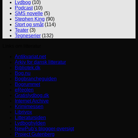
Lydbog
(10)
Podcast
(10)
SMS novelle
(5)
Stephen King
(90)
Stort og småt
(114)
Teater
(3)
Tegneserier
(132)
Links om litteratur
Antikvariat.net
Arkiv for dansk litteratur
Bibliotek.dk
Bog.nu
Bogbrancheguiden
Bogrummet
eReolen
Gratislydbog.dk
Internet Archive
Krimimessen
Librivox
Litteratursiden
Lydboghylden
NewPub's blogger-oversigt
Project Gutenberg