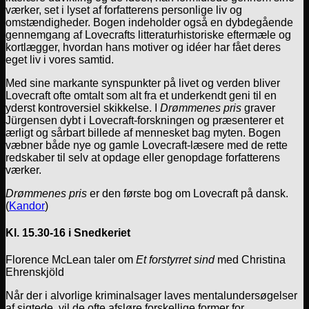
værker, set i lyset af forfatterens personlige liv og
omstændigheder. Bogen indeholder også en dybdegående
gennemgang af Lovecrafts litteraturhistoriske eftermæle og
kortlægger, hvordan hans motiver og idéer har fået deres
eget liv i vores samtid.
Med sine markante synspunkter på livet og verden bliver
Lovecraft ofte omtalt som alt fra et underkendt geni til en
yderst kontroversiel skikkelse. I
Drømmenes pris
graver
Jürgensen dybt i Lovecraft-forskningen og præsenterer et
ærligt og sårbart billede af mennesket bag myten. Bogen
væbner både nye og gamle Lovecraft-læsere med de rette
redskaber til selv at opdage eller genopdage forfatterens
værker.
Drømmenes pris
er den første bog om Lovecraft på dansk.
(
Kandor
)
Kl. 15.30-16 i Snedkeriet
Florence McLean taler om
Et forstyrret sind
med Christina
Ehrenskjöld
Når der i alvorlige kriminalsager laves mentalundersøgelser
af sigtede, vil de ofte afsløre forskellige former for