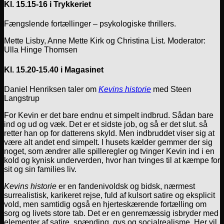
Kl. 15.15-16 i Trykkeriet
Fængslende fortællinger – psykologiske thrillers.
Mette Lisby, Anne Mette Kirk og Christina List. Moderator:
Ulla Hinge Thomsen
Kl. 15.20-15.40 i Magasinet
Daniel Henriksen taler om
Kevins historie
med Steen
Langstrup
For Kevin er det bare endnu et simpelt indbrud. Sådan bare
ind og ud og væk. Det er et sidste job, og så er det slut. så
retter han op for datterens skyld. Men indbruddet viser sig at
være alt andet end simpelt. I husets kælder gemmer der sig
noget, som ændrer alle spilleregler og tvinger Kevin ind i en
kold og kynisk underverden, hvor han tvinges til at kæmpe for
sit og sin families liv.
Kevins historie
er en fandenivoldsk og bidsk, nærmest
surrealistisk, karikeret rejse, fuld af kulsort satire og eksplicit
vold, men samtidig også en hjerteskærende fortælling om
sorg og livets store tab. Det er en genremæssig isbryder med
elementer af satire, spænding, gys og socialrealisme. Her vil