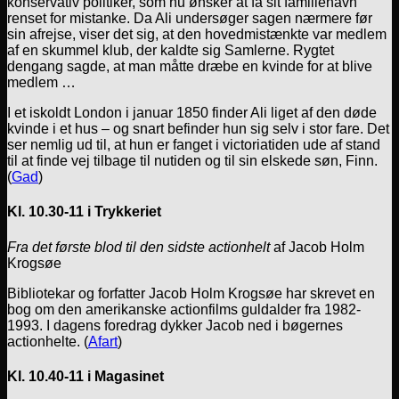
konservativ politiker, som nu ønsker at få sit familienavn
renset for mistanke. Da Ali undersøger sagen nærmere før
sin afrejse, viser det sig, at den hovedmistænkte var medlem
af en skummel klub, der kaldte sig Samlerne. Rygtet
dengang sagde, at man måtte dræbe en kvinde for at blive
medlem …
I et iskoldt London i januar 1850 finder Ali liget af den døde
kvinde i et hus – og snart befinder hun sig selv i stor fare. Det
ser nemlig ud til, at hun er fanget i victoriatiden ude af stand
til at finde vej tilbage til nutiden og til sin elskede søn, Finn.
(
Gad
)
Kl. 10.30-11 i Trykkeriet
Fra det første blod til den sidste actionhelt
af Jacob Holm
Krogsøe
Bibliotekar og forfatter Jacob Holm Krogsøe har skrevet en
bog om den amerikanske actionfilms guldalder fra 1982-
1993. I dagens foredrag dykker Jacob ned i bøgernes
actionhelte. (
Afart
)
Kl. 10.40-11 i Magasinet