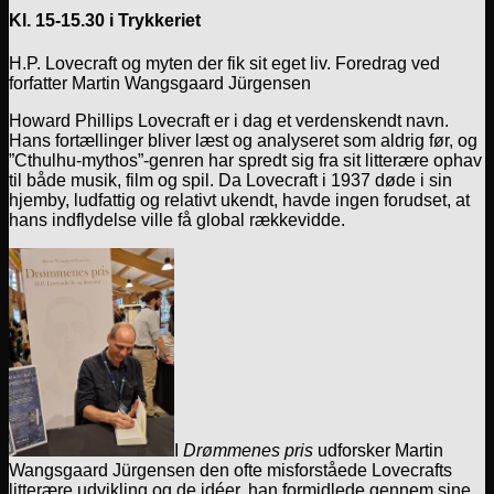
Kl. 15-15.30 i Trykkeriet
H.P. Lovecraft og myten der fik sit eget liv. Foredrag ved
forfatter Martin Wangsgaard Jürgensen
Howard Phillips Lovecraft er i dag et verdenskendt navn.
Hans fortællinger bliver læst og analyseret som aldrig før, og
”Cthulhu-mythos”-genren har spredt sig fra sit litterære ophav
til både musik, film og spil. Da Lovecraft i 1937 døde i sin
hjemby, ludfattig og relativt ukendt, havde ingen forudset, at
hans indflydelse ville få global rækkevidde.
I
Drømmenes pris
udforsker Martin
Wangsgaard Jürgensen den ofte misforståede Lovecrafts
litterære udvikling og de idéer, han formidlede gennem sine