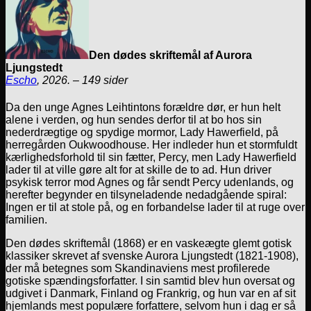
Den dødes skriftemål af Aurora
Ljungstedt
Escho
, 2026. – 149 sider
Da den unge Agnes Leihtintons forældre dør, er hun helt
alene i verden, og hun sendes derfor til at bo hos sin
nederdrægtige og spydige mormor, Lady Hawerfield, på
herregården Oukwoodhouse. Her indleder hun et stormfuldt
kærlighedsforhold til sin fætter, Percy, men Lady Hawerfield
lader til at ville gøre alt for at skille de to ad. Hun driver
psykisk terror mod Agnes og får sendt Percy udenlands, og
herefter begynder en tilsyneladende nedadgående spiral:
Ingen er til at stole på, og en forbandelse lader til at ruge over
familien.
Den dødes skriftemål (1868) er en vaskeægte glemt gotisk
klassiker skrevet af svenske Aurora Ljungstedt (1821-1908),
der må betegnes som Skandinaviens mest profilerede
gotiske spændingsforfatter. I sin samtid blev hun oversat og
udgivet i Danmark, Finland og Frankrig, og hun var en af sit
hjemlands mest populære forfattere, selvom hun i dag er så