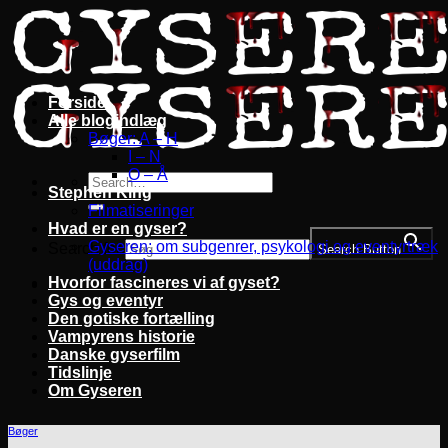
Fortsæt
til
indhold
Forside
Alle blogindlæg
Bøger: A – H
I – N
O – Å
Stephen King
Filmatiseringer
Hvad er en gyser?
Gyseren: om subgenrer, psykologi og eventyrtræk
Search for:
Search Button
(uddrag)
Hvorfor fascineres vi af gyset?
Gys og eventyr
Den gotiske fortælling
Vampyrens historie
Danske gyserfilm
Tidslinje
Om Gyseren
Bøger