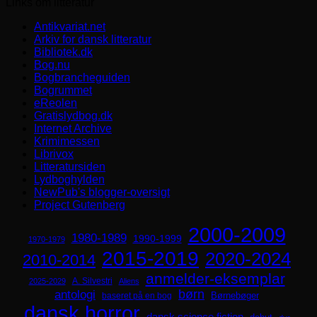
Links om litteratur
Antikvariat.net
Arkiv for dansk litteratur
Bibliotek.dk
Bog.nu
Bogbrancheguiden
Bogrummet
eReolen
Gratislydbog.dk
Internet Archive
Krimimessen
Librivox
Litteratursiden
Lydboghylden
NewPub's blogger-oversigt
Project Gutenberg
2000-2009
1980-1989
1990-1999
1970-1979
2015-2019
2020-2024
2010-2014
anmelder-eksemplar
A. Silvestri
2025-2029
Aliens
børn
antologi
Børnebøger
baseret på en bog
dansk horror
dansk science fiction