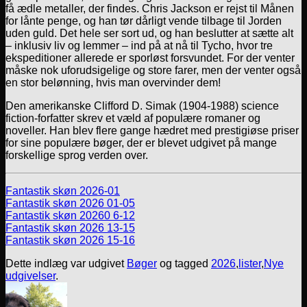
få ædle metaller, der findes. Chris Jackson er rejst til Månen
for lånte penge, og han tør dårligt vende tilbage til Jorden
uden guld. Det hele ser sort ud, og han beslutter at sætte alt
– inklusiv liv og lemmer – ind på at nå til Tycho, hvor tre
ekspeditioner allerede er sporløst forsvundet. For der venter
måske nok uforudsigelige og store farer, men der venter også
en stor belønning, hvis man overvinder dem!
Den amerikanske Clifford D. Simak (1904-1988) science
fiction-forfatter skrev et væld af populære romaner og
noveller. Han blev flere gange hædret med prestigiøse priser
for sine populære bøger, der er blevet udgivet på mange
forskellige sprog verden over.
Fantastik skøn 2026-01
Fantastik skøn 2026 01-05
Fantastik skøn 20260 6-12
Fantastik skøn 2026 13-15
Fantastik skøn 2026 15-16
Dette indlæg var udgivet
Bøger
og tagged
2026
,
lister
,
Nye
udgivelser
.