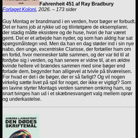
Fahrenheit 451 af Ray Bradbury
Forlaget Koloni
, 2026. – 173 sider
Guy Montag er brandmand i en verden, hvor bøger er forbudt.
Det er hans job at rykke ud og tilintetgøre de eksemplarer,
der stadig måtte eksistere og de huse, hvori de har været
gemt. Det er et arbejde han nyder, og som han aldrig har sat
spørgsmålstegn ved. Men da han en dag støder ind i sin nye
nabo, den unge, excentriske Clarisse, der fortæller ham om
en fortid, hvor mennesker talte sammen, og der var tid til at
fordybe sig i verden, og han senere er vidne til, at en ældre
kvinde hellere vil brændes sammen med sine bøger end
forlade dem, begynder han alligevel at tvivle på tilværelsen.
For hvad er det i de bøger, der er så farligt? Og vil nogen
virkelig sætte livet på spil for noget, der ikke er vigtigt? Som
en lavine styrter Montags verden sammen omkring ham, og
snart tvinges han ud i et skæbnesvangert valg mellem oprør
og underkastelse.