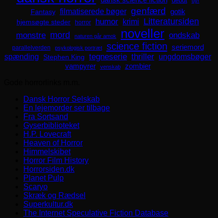
debut
dyr
genfærd
filmatiserede bøger
Fantasy
gotik
Litteratursiden
humor
krimi
hjemsøgte steder
horror
noveller
mord
monstre
ondskab
naturen går amok
science fiction
seriemord
parallelverden
psykologisk portræt
spænding
tegneserie
thriller
ungdomsbøger
Stephen King
zombier
vampyrer
venskab
Gode horrorlinks m.m.
Dansk Horror Selskab
En lejemorder ser tilbage
Fra Sortsand
Gyserbiblioteket
H.P. Lovecraft
Heaven of Horror
Himmelskibet
Horror Film History
Horrorsiden.dk
Planet Pulp
Scaryo
Skræk og Rædsel
Superkultur.dk
The Internet Speculative Fiction Database