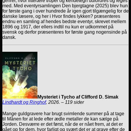
genrer, hvor litterære troper og kendetegn udfordres og leges
med. Med eventyrsamlingen Den bjergtagne (2025) blev hun
for første gang i over hundrede år igen gjort tilgængelig for de
danske læsere, og her i Hvor findes lykken? præsenteres
endnu en samling af hendes bedste eventyr, skrevet mellem
1896 og 1917, der ellers indtil nu kun er udkommet på
svensk og derfor præsenteres for første gang nogensinde på
dansk.
Mysteriet i Tycho af Clifford D. Simak
Lindhardt og Ringhof
, 2026. – 119 sider
Mange guldgravere har brugt svimlende summer på at tage
til Månen for at lede efter ædle metaller de kan sælge på
Jorden. Desværre er det først, når de er nået frem, at det er
gået op for dem, hvor farligt og svært det er at grave efter de