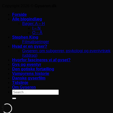
Copyright 2026 ©
Gyseren.dk
Forside
Alle blogindlæg
Bøger: A – H
I – N
O – Å
Stephen King
Filmatiseringer
Hvad er en gyser?
Gyseren: om subgenrer, psykologi og eventyrtræk
(uddrag)
Hvorfor fascineres vi af gyset?
Gys og eventyr
Den gotiske fortælling
Vampyrens historie
Danske gyserfilm
Tidslinje
Om Gyseren