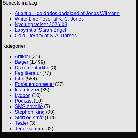
Seneste indlæg
Atlantia – de dødes badeland af Jonas Wilmann
White Line Fever af K. C. Jones
Nye udgivelser 2026-08
Labyrint af Sarah Engell
Cold Eternity af S. A. Barnes
Kategorier
Artikler
(35)
Bøger
(1.499)
Dokumentarfilm
(3)
Faglitteratur
(77)
Film
(584)
Forfatterportrætter
(27)
Instruktører
(35)
Lydbog
(10)
Podcast
(10)
SMS novelle
(5)
Stephen King
(90)
Stort og småt
(114)
Teater
(3)
Tegneserier
(132)