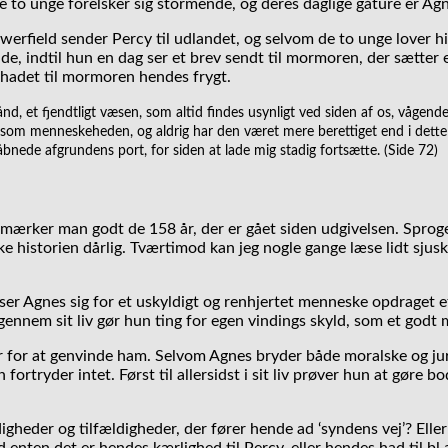
 to unge forelsker sig stormende, og deres daglige gåture er Agn
Hawerfield sender Percy til udlandet, og selvom de to unge lover
ende, indtil hun en dag ser et brev sendt til mormoren, der sætt
 hadet til mormoren hendes frygt.
d, et fjendtligt væsen, som altid findes usynligt ved siden af os, vågende 
l som menneskeheden, og aldrig har den været mere berettiget end i dette 
 åbnede afgrundens port, for siden at lade mig stadig fortsætte. (Side 72)
mærker man godt de 158 år, der er gået siden udgivelsen. Sproget
e historien dårlig. Tværtimod kan jeg nogle gange læse lidt sjuske
er Agnes sig for et uskyldigt og renhjertet menneske opdraget e
ennem sit liv gør hun ting for egen vindings skyld, som et godt m
sker for at genvinde ham. Selvom Agnes bryder både moralske og ju
 fortryder intet. Først til allersidst i sit liv prøver hun at gøre b
ndigheder og tilfældigheder, der fører hende ad ‘syndens vej’? 