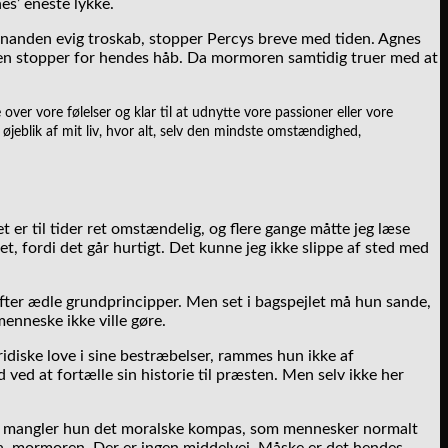
es’ eneste lykke.
 hinanden evig troskab, stopper Percys breve med tiden. Agnes
er en stopper for hendes håb. Da mormoren samtidig truer med at
over vore følelser og klar til at udnytte vore passioner eller vore
øjeblik af mit liv, hvor alt, selv den mindste omstændighed,
 er til tider ret omstændelig, og flere gange måtte jeg læse
t, fordi det går hurtigt. Det kunne jeg ikke slippe af sted med
fter ædle grundprincipper. Men set i bagspejlet må hun sande,
enneske ikke ville gøre.
ridiske love i sine bestræbelser, rammes hun ikke af
od ved at fortælle sin historie til præsten. Men selv ikke her
Eller mangler hun det moralske kompas, som mennesker normalt