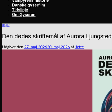
Vampyrens historie
Danske gyserfilm
Tidslinje
Om Gyseren
Bøger
Den dødes skriftemål af Aurora Ljungsted
Udgivet den
27. maj 2026
20. maj 2026
af
Jette