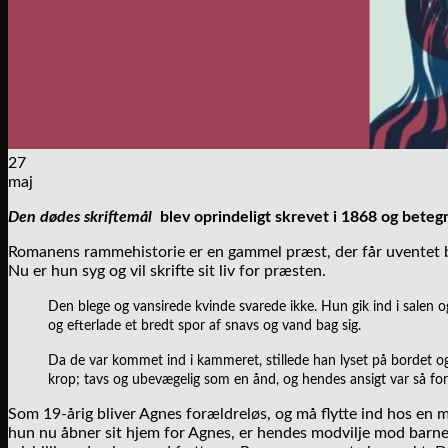
27
maj
Den dødes skriftemål
blev oprindeligt skrevet i 1868 og betegn
Romanens rammehistorie er en gammel præst, der får uventet be
Nu er hun syg og vil skrifte sit liv for præsten.
Den blege og vansirede kvinde svarede ikke. Hun gik ind i salen o
og efterlade et bredt spor af snavs og vand bag sig.
Da de var kommet ind i kammeret, stillede han lyset på bordet
krop; tavs og ubevægelig som en ånd, og hendes ansigt var så fort
Som 19-årig bliver Agnes forældreløs, og må flytte ind hos en 
hun nu åbner sit hjem for Agnes, er hendes modvilje mod barne