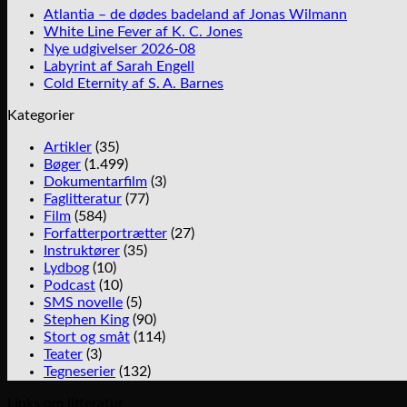
Atlantia – de dødes badeland af Jonas Wilmann
White Line Fever af K. C. Jones
Nye udgivelser 2026-08
Labyrint af Sarah Engell
Cold Eternity af S. A. Barnes
Kategorier
Artikler
(35)
Bøger
(1.499)
Dokumentarfilm
(3)
Faglitteratur
(77)
Film
(584)
Forfatterportrætter
(27)
Instruktører
(35)
Lydbog
(10)
Podcast
(10)
SMS novelle
(5)
Stephen King
(90)
Stort og småt
(114)
Teater
(3)
Tegneserier
(132)
Links om litteratur