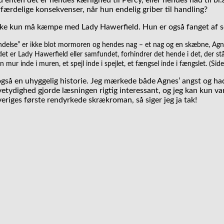
enten det er hendes kærlighed til Percy, eller hendes had til b
orfærdelige konsekvenser, når hun endelig griber til handling?
 ikke kun må kæmpe med Lady Hawerfield. Hun er også fanget af s
ndelse” er ikke blot mormoren og hendes nag – et nag og en skæbne, Agnes
t er Lady Hawerfield eller samfundet, forhindrer det hende i det, der stå
n mur inde i muren, et spejl inde i spejlet, et fængsel inde i fængslet. (Sid
også en uhyggelig historie. Jeg mærkede både Agnes’ angst og ha
tvetydighed gjorde læsningen rigtig interessant, og jeg kan kun v
eriges første rendyrkede skrækroman, så siger jeg ja tak!