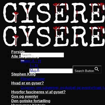
Fortsæt
til
indhold
Forside
Alle blogindlæg
Bøger: A – H
I – N
O – Å
Search for:
Search Button
Stephen King
Filmatiseringer
Hvad er en gyser?
Gyseren: om subgenrer, psykologi og eventyrtræk (
Hvorfor fascineres vi af gyset?
Gys og eventyr
Den gotiske fortælling