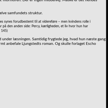
l.a. mormoren. Der er ingen middelvej. Måske er det hendes
elve samfundets struktur.
 synes forudbestemt til at videreføre – men kvindens rolle i
r på den anden side: Percy, kærligheden, et liv hvor hun har
e 145)
d under læsningen. Samtidig frygtede jeg, hvad hun næste gang
armt anbefale Ljungstedts roman. Og skulle forlaget Escho