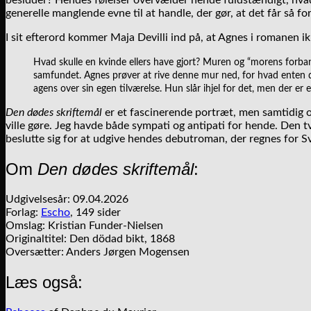
besidder? Hendes følelser overvælder hende fuldstændigt, hvad 
generelle manglende evne til at handle, der gør, at det får så f
I sit efterord kommer Maja Devilli ind på, at Agnes i romanen
Hvad skulle en kvinde ellers have gjort? Muren og “morens forba
samfundet. Agnes prøver at rive denne mur ned, for hvad enten de
agens over sin egen tilværelse. Hun slår ihjel for det, men der er e
Den dødes skriftemål
er et fascinerende portræt, men samtidig 
ville gøre. Jeg havde både sympati og antipati for hende. Den 
beslutte sig for at udgive hendes debutroman, der regnes for Sv
Om
Den dødes skriftemål
:
Udgivelsesår: 09.04.2026
Forlag:
Escho
, 149 sider
Omslag: Kristian Funder-Nielsen
Originaltitel: Den dödad bikt, 1868
Oversætter: Anders Jørgen Mogensen
Læs også: