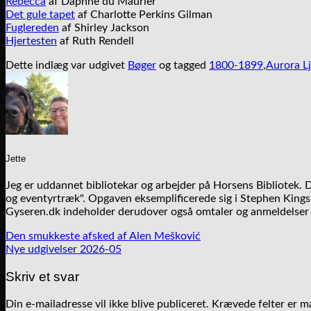
Rebecca
af Daphne du Maurier
Det gule tapet
af Charlotte Perkins Gilman
Fuglereden
af Shirley Jackson
Hjertesten
af Ruth Rendell
Dette indlæg var udgivet
Bøger
og tagged
1800-1899
,
Aurora L
Jette
Jeg er uddannet bibliotekar og arbejder på Horsens Bibliotek.
og eventyrtræk". Opgaven eksemplificerede sig i Stephen Kings f
Gyseren.dk indeholder derudover også omtaler og anmeldelser a
Den smukkeste afsked af Alen Mešković
Nye udgivelser 2026-05
Skriv et svar
Din e-mailadresse vil ikke blive publiceret.
Krævede felter er 