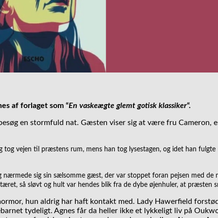
es af forlaget som “
En vaskeægte glemt gotisk klassiker
“.
søg en stormfuld nat. Gæsten viser sig at være fru Cameron, en
g tog vejen til præstens rum, mens han tog lysestagen, og idet han fulgte
 og nærmede sig sin sælsomme gæst, der var stoppet foran pejsen med de
æret, så sløvt og hult var hendes blik fra de dybe øjenhuler, at præsten 
mormor, hun aldrig har haft kontakt med. Lady Hawerfield forstød
barnet tydeligt. Agnes får da heller ikke et lykkeligt liv på O