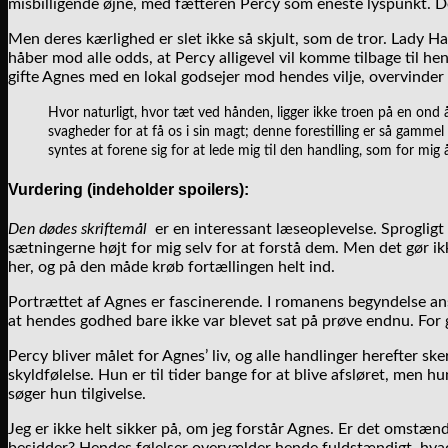
misbilligende øjne, med fætteren Percy som eneste lyspunkt. De
Men deres kærlighed er slet ikke så skjult, som de tror. Lady 
håber mod alle odds, at Percy alligevel vil komme tilbage til h
gifte Agnes med en lokal godsejer mod hendes vilje, overvinder
Hvor naturligt, hvor tæt ved hånden, ligger ikke troen på en ond ån
svagheder for at få os i sin magt; denne forestilling er så gamme
syntes at forene sig for at lede mig til den handling, som for mig
Vurdering (indeholder spoilers):
Den dødes skriftemål
er en interessant læseoplevelse. Sprogligt 
sætningerne højt for mig selv for at forstå dem. Men det gør ikk
her, og på den måde krøb fortællingen helt ind.
Portrættet af Agnes er fascinerende. I romanens begyndelse ans
at hendes godhed bare ikke var blevet sat på prøve endnu. For g
Percy bliver målet for Agnes’ liv, og alle handlinger herefter 
skyldfølelse. Hun er til tider bange for at blive afsløret, men hun
søger hun tilgivelse.
Jeg er ikke helt sikker på, om jeg forstår Agnes. Er det omstæ