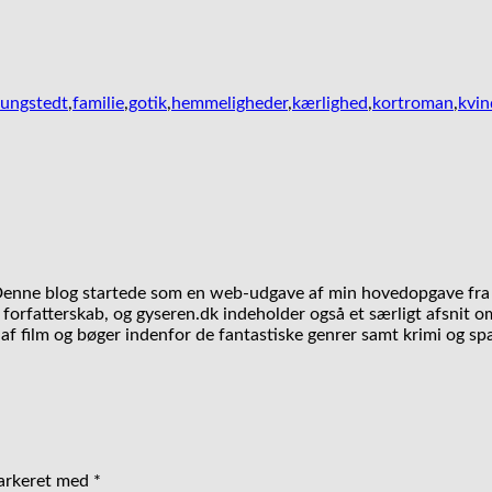
jungstedt
,
familie
,
gotik
,
hemmeligheder
,
kærlighed
,
kortroman
,
kvin
 Denne blog startede som en web-udgave af min hovedopgave fra 
orfatterskab, og gyseren.dk indeholder også et særligt afsnit om
f film og bøger indenfor de fantastiske genrer samt krimi og s
markeret med
*