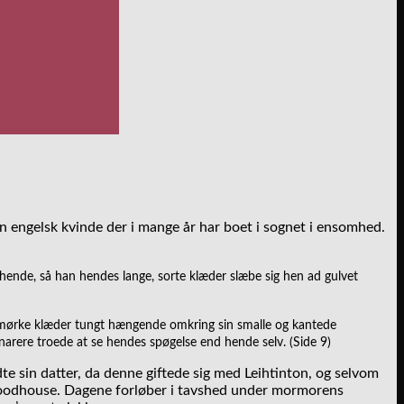
 engelsk kvinde der i mange år har boet i sognet i ensomhed.
 hende, så han hendes lange, sorte klæder slæbe sig hen ad gulvet
 mørke klæder tungt hængende omkring sin smalle og kantede
snarere troede at se hendes spøgelse end hende selv. (Side 9)
te sin datter, da denne giftede sig med Leihtinton, og selvom
ukwoodhouse. Dagene forløber i tavshed under mormorens