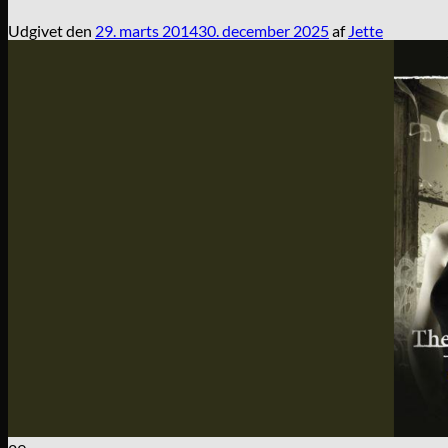
Udgivet den
29. marts 2014
30. december 2025
af
Jette