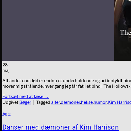
28
maj
Alt andet end død er endnu et underholdende og actionfyldt bind
morer mig strålende, hver gang jeg får fat i et bind i The Hollows
Fortsæt med at læse
→
Udgivet
Bøger
|
Tagged
alfer
,
dæmoner
,
hekse
,
humor
,
Kim Harris
Bøger
Danser med dæmoner af Kim Harrison