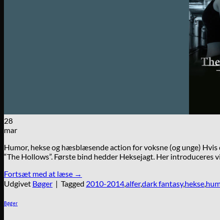
28
mar
Humor, hekse og hæsblæsende action for voksne (og unge) Hvis du
“The Hollows”. Første bind hedder Heksejagt. Her introduceres vi
Fortsæt med at læse
→
Udgivet
Bøger
|
Tagged
2010-2014
,
alfer
,
dark fantasy
,
hekse
,
hum
Bøger