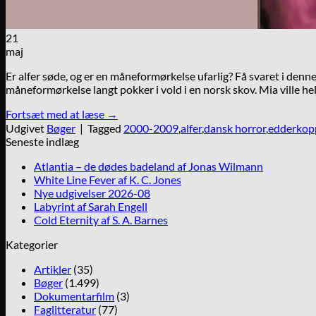
21
maj
Er alfer søde, og er en måneformørkelse ufarlig? Få svaret i denne 
måneformørkelse langt pokker i vold i en norsk skov. Mia ville he
Fortsæt med at læse
→
Udgivet
Bøger
|
Tagged
2000-2009
,
alfer
,
dansk horror
,
edderkop
Seneste indlæg
Atlantia – de dødes badeland af Jonas Wilmann
White Line Fever af K. C. Jones
Nye udgivelser 2026-08
Labyrint af Sarah Engell
Cold Eternity af S. A. Barnes
Kategorier
Artikler
(35)
Bøger
(1.499)
Dokumentarfilm
(3)
Faglitteratur
(77)