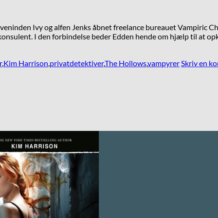
ninden Ivy og alfen Jenks åbnet freelance bureauet Vampiric Char
 konsulent. I den forbindelse beder Edden hende om hjælp til at op
r
,
Kim Harrison
,
privatdetektiver
,
The Hollows
,
vampyrer
Skriv en 