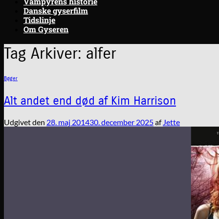
Vampyrens historie
Danske gyserfilm
Tidslinje
Om Gyseren
Tag Arkiver:
alfer
Bøger
Alt andet end død af Kim Harrison
Udgivet den
28. maj 2014
30. december 2025
af
Jette