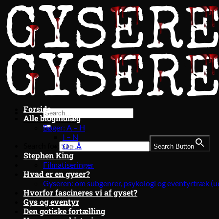
Fortsæt
til
indhold
Forside
Alle blogindlæg
Bøger: A – H
I – N
Search for:
O – Å
Search Button
Stephen King
Filmatiseringer
Hvad er en gyser?
Gyseren: om subgenrer, psykologi og eventyrtræk (u
Hvorfor fascineres vi af gyset?
Gys og eventyr
Den gotiske fortælling