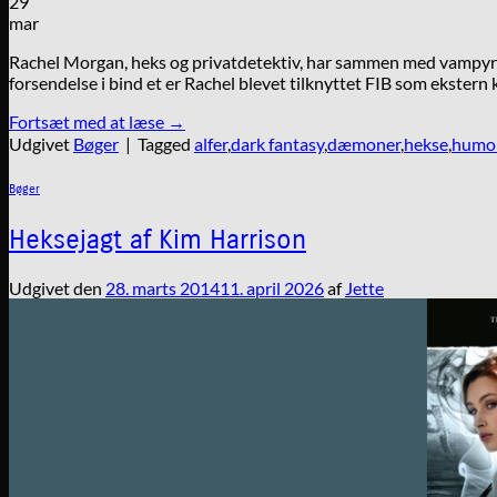
29
mar
Rachel Morgan, heks og privatdetektiv, har sammen med vampyrve
forsendelse i bind et er Rachel blevet tilknyttet FIB som ekstern
Fortsæt med at læse
→
Udgivet
Bøger
|
Tagged
alfer
,
dark fantasy
,
dæmoner
,
hekse
,
humo
Bøger
Heksejagt af Kim Harrison
Udgivet den
28. marts 2014
11. april 2026
af
Jette