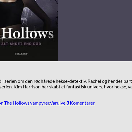
 i serien om den rødhårede hekse-detektiv, Rachel og hendes part
-serien. Kim Harrison har skabt et fantastisk univers, hvor hekse, v
on
,
The Hollows
,
vampyrer
,
Varulve
3
Komentarer