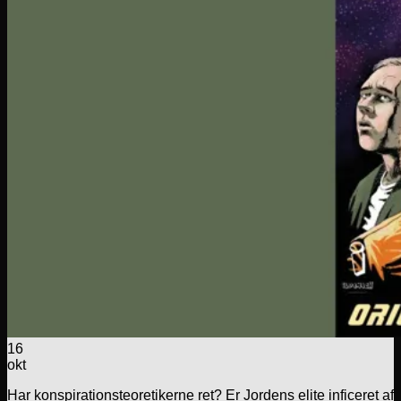
16
okt
Har konspirationsteoretikerne ret? Er Jordens elite inficeret af