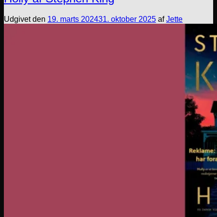
Udgivet den
19. marts 2024
31. oktober 2025
af
Jette