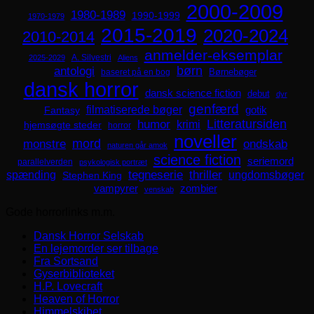
2000-2009
1980-1989
1990-1999
1970-1979
2015-2019
2020-2024
2010-2014
anmelder-eksemplar
A. Silvestri
2025-2029
Aliens
børn
antologi
Børnebøger
baseret på en bog
dansk horror
dansk science fiction
debut
dyr
genfærd
filmatiserede bøger
Fantasy
gotik
Litteratursiden
humor
krimi
hjemsøgte steder
horror
noveller
mord
monstre
ondskab
naturen går amok
science fiction
seriemord
parallelverden
psykologisk portræt
spænding
tegneserie
thriller
ungdomsbøger
Stephen King
zombier
vampyrer
venskab
Gode horrorlinks m.m.
Dansk Horror Selskab
En lejemorder ser tilbage
Fra Sortsand
Gyserbiblioteket
H.P. Lovecraft
Heaven of Horror
Himmelskibet