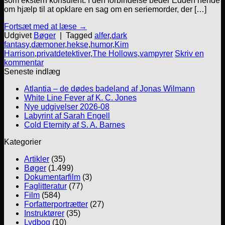
som ekstern konsulent. I den forbindelse beder Edden hende
om hjælp til at opklare en sag om en seriemorder, der […]
Fortsæt med at læse
→
Udgivet
Bøger
|
Tagged
alfer
,
dark
fantasy
,
dæmoner
,
hekse
,
humor
,
Kim
Harrison
,
privatdetektiver
,
The Hollows
,
vampyrer
Skriv en
kommentar
Seneste indlæg
Atlantia – de dødes badeland af Jonas Wilmann
White Line Fever af K. C. Jones
Nye udgivelser 2026-08
Labyrint af Sarah Engell
Cold Eternity af S. A. Barnes
Kategorier
Artikler
(35)
Bøger
(1.499)
Dokumentarfilm
(3)
Faglitteratur
(77)
Film
(584)
Forfatterportrætter
(27)
Instruktører
(35)
Lydbog
(10)