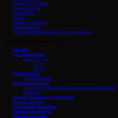
Horror Film History
Horrorsiden.dk
Planet Pulp
Scaryo
Skræk og Rædsel
Superkultur.dk
The Internet Speculative Fiction Database
Copyright 2026 ©
Gyseren.dk
Forside
Alle blogindlæg
Bøger: A – H
I – N
O – Å
Stephen King
Filmatiseringer
Hvad er en gyser?
Gyseren: om subgenrer, psykologi og eventyrtræk
(uddrag)
Hvorfor fascineres vi af gyset?
Gys og eventyr
Den gotiske fortælling
Vampyrens historie
Danske gyserfilm