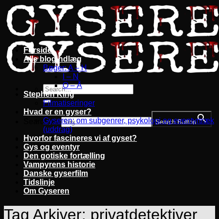
Fortsæt
til
indhold
Forside
Alle blogindlæg
Bøger: A – H
I – N
O – Å
Stephen King
Filmatiseringer
Hvad er en gyser?
Gyseren: om subgenrer, psykologi og eventyrtræk
Search for:
Search Button
(uddrag)
Hvorfor fascineres vi af gyset?
Gys og eventyr
Den gotiske fortælling
Vampyrens historie
Danske gyserfilm
Tidslinje
Om Gyseren
Tag Arkiver:
privatdetektiver