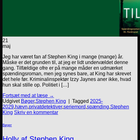
21
maj
Jeg har været fan af Stephen King i mange (mange) år.
Måske er det grunden til, at jeg er lidt undervældet denne
gang. Tilfældige ofre er på mange måder en udmærket
spændingsroman, men jeg synes bare, at King har skrevet
det hele før. Kriminalinspektør Izzy Jaynes aner ikke, hvad
hun skal stille op. Politiet i […]
Fortsæt med at læse
→
Udgivet
Bøger
,
Stephen King
|
Tagged
2025-
2029
,
hævn
,
privatdetektiver
,
seriemord
,
spænding
,
Stephen
King
Skriv en kommentar
Bøger
Holly af Stephen King