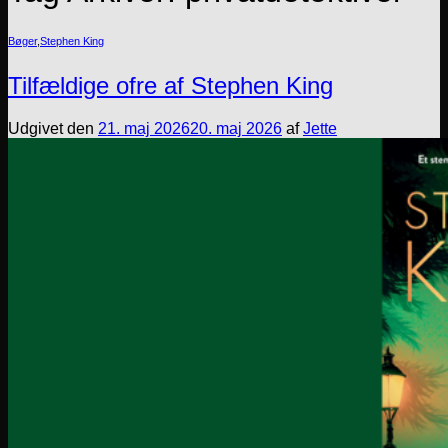
Bøger
,
Stephen King
Tilfældige ofre af Stephen King
Udgivet den
21. maj 2026
20. maj 2026
af
Jette