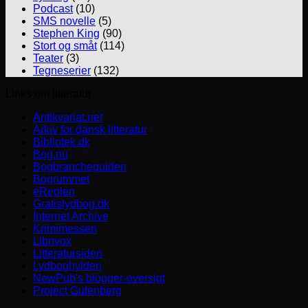
Podcast
(10)
SMS novelle
(5)
Stephen King
(90)
Stort og småt
(114)
Teater
(3)
Tegneserier
(132)
Links om litteratur
Antikvariat.net
Arkiv for dansk litteratur
Bibliotek.dk
Bog.nu
Bogbrancheguiden
Bogrummet
eReolen
Gratislydbog.dk
Internet Archive
Krimimessen
Librivox
Litteratursiden
Lydboghylden
NewPub's blogger-oversigt
Project Gutenberg