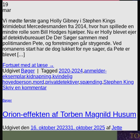
19
mar
Vi mødte første gang Holly Gibney i Stephen Kings
krimidebut Mercedesmanden fra 2014, hvor hun spillede en
mindre rolle som Bill Hodges hjælper. Nu er Holly blevet ejer
af detektivbureauet De Der Søger sammen med
politimanden Pete, og forretningen går strygende. Ved
romanens start har de dog lukket for nye sager, da Pete er
blevet […]
Fortsæt med at læse
→
Udgivet
Bøger
|
Tagged
2020-2024
,
anmelder-
eksemplar
,
kidnapning
,
kvindelig
hovedperson
,
mord
,
privatdetektiver
,
spænding
,
Stephen King
Skriv en kommentar
Bøger
Orion-effekten af Torben Magnild Husum
Udgivet den
16. oktober 2023
31. oktober 2025
af
Jette