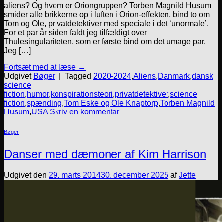
aliens? Og hvem er Oriongruppen? Torben Magnild Husum
smider alle brikkerne op i luften i Orion-effekten, bind to om
Tom og Ole, privatdetektiver med speciale i det ‘unormale’.
For et par år siden faldt jeg tilfældigt over
Thulesingulariteten, som er første bind om det umage par.
Jeg […]
Fortsæt med at læse
→
Udgivet
Bøger
|
Tagged
2020-2024
,
Aliens
,
Danmark
,
dansk
science
fiction
,
humor
,
konspirationsteori
,
privatdetektiver
,
science
fiction
,
spænding
,
Tom Eske og Ole Knaptorp
,
Torben Magnild
Husum
,
USA
Skriv en kommentar
Bøger
Danser med dæmoner af Kim Harrison
Udgivet den
29. marts 2014
30. december 2025
af
Jette