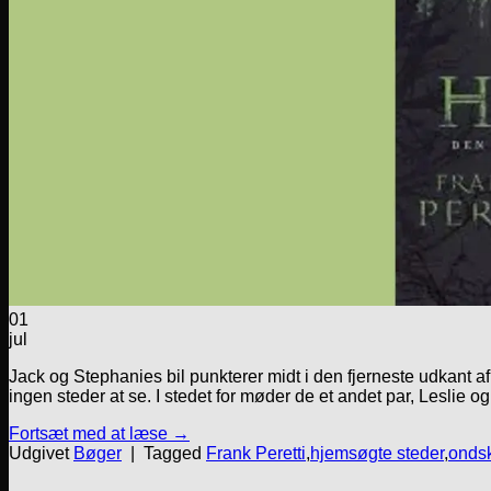
01
jul
Jack og Stephanies bil punkterer midt i den fjerneste udkant 
ingen steder at se. I stedet for møder de et andet par, Leslie 
Fortsæt med at læse
→
Udgivet
Bøger
|
Tagged
Frank Peretti
,
hjemsøgte steder
,
onds