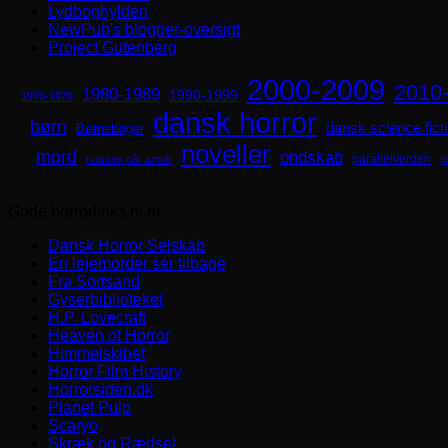
Lydboghylden
NewPub's blogger-oversigt
Project Gutenberg
2000-2009
2010
1980-1989
1990-1999
1970-1979
dansk horror
børn
dansk science fict
Børnebøger
noveller
mord
ondskab
parallelverden
naturen går amok
p
Gode horrorlinks m.m.
Dansk Horror Selskab
En lejemorder ser tilbage
Fra Sortsand
Gyserbiblioteket
H.P. Lovecraft
Heaven of Horror
Himmelskibet
Horror Film History
Horrorsiden.dk
Planet Pulp
Scaryo
Skræk og Rædsel