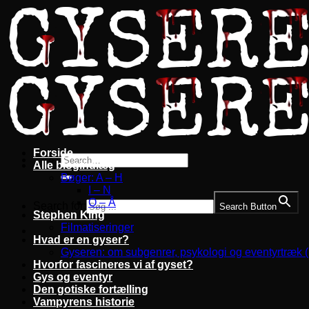
Fortsæt
til
indhold
Forside
Alle blogindlæg
Bøger: A – H
I – N
O – Å
Search for:
Search Button
Stephen King
Filmatiseringer
Hvad er en gyser?
Gyseren: om subgenrer, psykologi og eventyrtræk 
Hvorfor fascineres vi af gyset?
Gys og eventyr
Den gotiske fortælling
Vampyrens historie