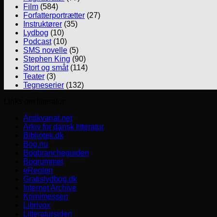
Film
(584)
Forfatterportrætter
(27)
Instruktører
(35)
Lydbog
(10)
Podcast
(10)
SMS novelle
(5)
Stephen King
(90)
Stort og småt
(114)
Teater
(3)
Tegneserier
(132)
Links om litteratur
Antikvariat.net
Arkiv for dansk litteratur
Bibliotek.dk
Bog.nu
Bogbrancheguiden
Bogrummet
eReolen
Gratislydbog.dk
Internet Archive
Krimimessen
Librivox
Litteratursiden