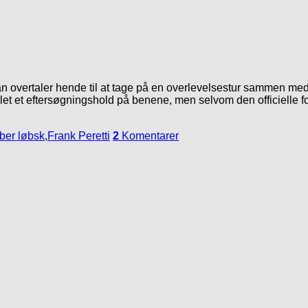
n overtaler hende til at tage på en overlevelsestur sammen med 
blet et eftersøgningshold på benene, men selvom den officielle fo
ber løbsk
,
Frank Peretti
2
Komentarer