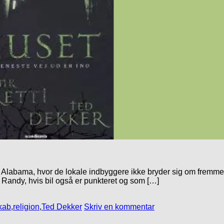
af Alabama, hvor de lokale indbyggere ikke bryder sig om fremmed
og Randy, hvis bil også er punkteret og som […]
kab
,
religion
,
Ted Dekker
Skriv en kommentar