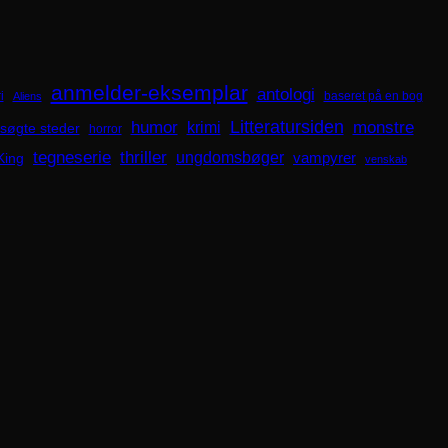
anmelder-eksemplar
antologi
i
baseret på en bog
Aliens
Litteratursiden
humor
krimi
monstre
søgte steder
horror
tegneserie
thriller
ungdomsbøger
King
vampyrer
venskab