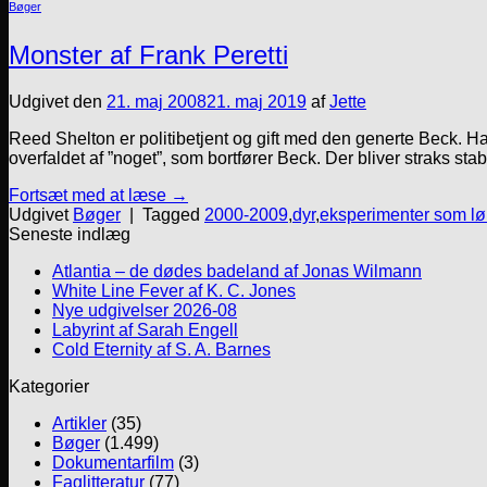
Bøger
Monster af Frank Peretti
Udgivet den
21. maj 2008
21. maj 2019
af
Jette
Reed Shelton er politibetjent og gift med den generte Beck. Ha
overfaldet af ”noget”, som bortfører Beck. Der bliver straks sta
Fortsæt med at læse
→
Udgivet
Bøger
|
Tagged
2000-2009
,
dyr
,
eksperimenter som lø
Seneste indlæg
Atlantia – de dødes badeland af Jonas Wilmann
White Line Fever af K. C. Jones
Nye udgivelser 2026-08
Labyrint af Sarah Engell
Cold Eternity af S. A. Barnes
Kategorier
Artikler
(35)
Bøger
(1.499)
Dokumentarfilm
(3)
Faglitteratur
(77)