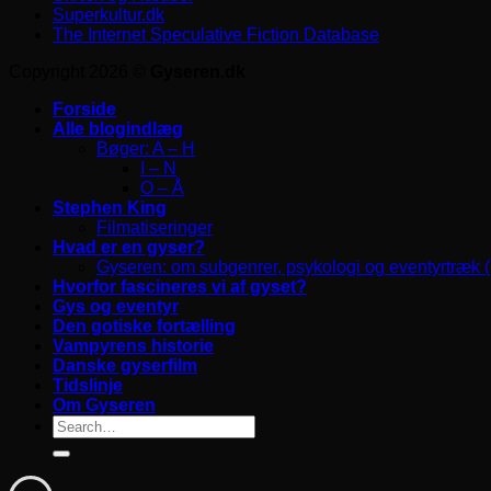
Superkultur.dk
The Internet Speculative Fiction Database
Copyright 2026 ©
Gyseren.dk
Forside
Alle blogindlæg
Bøger: A – H
I – N
O – Å
Stephen King
Filmatiseringer
Hvad er en gyser?
Gyseren: om subgenrer, psykologi og eventyrtræk 
Hvorfor fascineres vi af gyset?
Gys og eventyr
Den gotiske fortælling
Vampyrens historie
Danske gyserfilm
Tidslinje
Om Gyseren