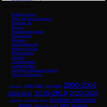
Links om litteratur
Antikvariat.net
Arkiv for dansk litteratur
Bibliotek.dk
Bog.nu
Bogbrancheguiden
Bogrummet
eReolen
Gratislydbog.dk
Internet Archive
Krimimessen
Librivox
Litteratursiden
Lydboghylden
NewPub's blogger-oversigt
Project Gutenberg
2000-2009
1980-1989
1990-1999
1970-1979
2015-2019
2020-2024
2010-2014
anmelder-eksemplar
A. Silvestri
2025-2029
Aliens
børn
antologi
Børnebøger
baseret på en bog