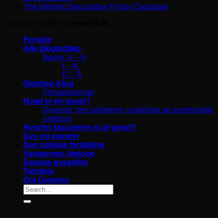
The Internet Speculative Fiction Database
Copyright 2026 ©
Gyseren.dk
Forside
Alle blogindlæg
Bøger: A – H
I – N
O – Å
Stephen King
Filmatiseringer
Hvad er en gyser?
Gyseren: om subgenrer, psykologi og eventyrtræk
(uddrag)
Hvorfor fascineres vi af gyset?
Gys og eventyr
Den gotiske fortælling
Vampyrens historie
Danske gyserfilm
Tidslinje
Om Gyseren