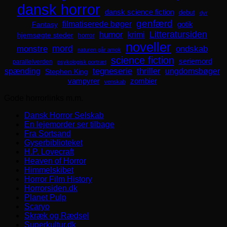
dansk horror
dansk science fiction
debut
dyr
genfærd
filmatiserede bøger
Fantasy
gotik
Litteratursiden
humor
krimi
hjemsøgte steder
horror
noveller
mord
monstre
ondskab
naturen går amok
science fiction
seriemord
parallelverden
psykologisk portræt
spænding
tegneserie
thriller
ungdomsbøger
Stephen King
zombier
vampyrer
venskab
Gode horrorlinks m.m.
Dansk Horror Selskab
En lejemorder ser tilbage
Fra Sortsand
Gyserbiblioteket
H.P. Lovecraft
Heaven of Horror
Himmelskibet
Horror Film History
Horrorsiden.dk
Planet Pulp
Scaryo
Skræk og Rædsel
Superkultur.dk