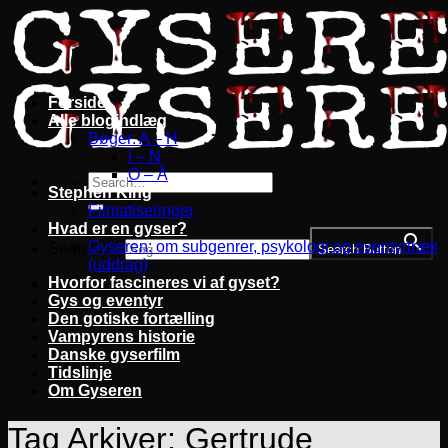
Fortsæt
til
indhold
Forside
Alle blogindlæg
Bøger: A – H
I – N
O – Å
Stephen King
Filmatiseringer
Hvad er en gyser?
Gyseren: om subgenrer, psykologi og eventyrtræk
Search for:
Search Button
(uddrag)
Hvorfor fascineres vi af gyset?
Gys og eventyr
Den gotiske fortælling
Vampyrens historie
Danske gyserfilm
Tidslinje
Om Gyseren
Tag Arkiver:
Gertrude