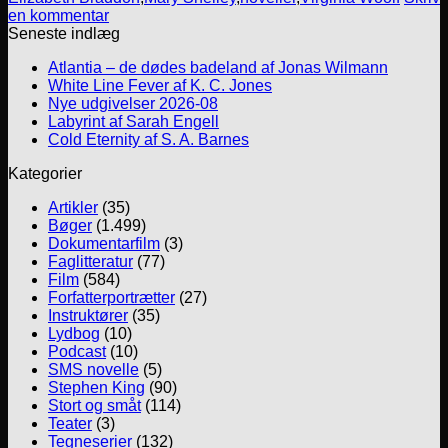
en kommentar
Seneste indlæg
Atlantia – de dødes badeland af Jonas Wilmann
White Line Fever af K. C. Jones
Nye udgivelser 2026-08
Labyrint af Sarah Engell
Cold Eternity af S. A. Barnes
Kategorier
Artikler
(35)
Bøger
(1.499)
Dokumentarfilm
(3)
Faglitteratur
(77)
Film
(584)
Forfatterportrætter
(27)
Instruktører
(35)
Lydbog
(10)
Podcast
(10)
SMS novelle
(5)
Stephen King
(90)
Stort og småt
(114)
Teater
(3)
Tegneserier
(132)