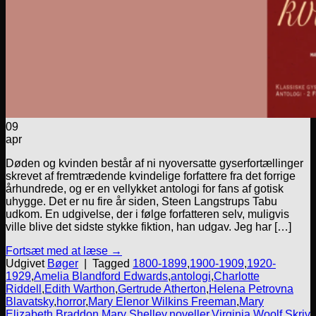
09
apr
Døden og kvinden består af ni nyoversatte gyserfortællinger
skrevet af fremtrædende kvindelige forfattere fra det forrige
århundrede, og er en vellykket antologi for fans af gotisk
uhygge. Det er nu fire år siden, Steen Langstrups Tabu
udkom. En udgivelse, der i følge forfatteren selv, muligvis
ville blive det sidste stykke fiktion, han udgav. Jeg har […]
Fortsæt med at læse
→
Udgivet
Bøger
|
Tagged
1800-1899
,
1900-1909
,
1920-
1929
,
Amelia Blandford Edwards
,
antologi
,
Charlotte
Riddell
,
Edith Warthon
,
Gertrude Atherton
,
Helena Petrovna
Blavatsky
,
horror
,
Mary Elenor Wilkins Freeman
,
Mary
Elizabeth Braddon
,
Mary Shelley
,
noveller
,
Virginia Woolf
Skriv