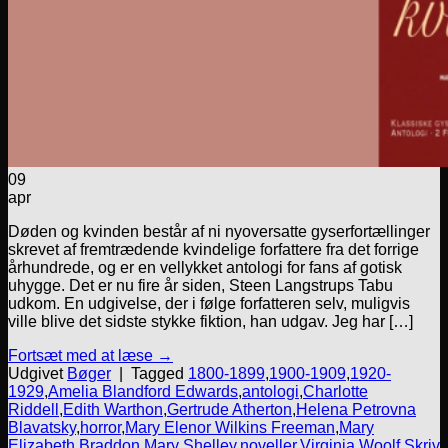
09
apr
Døden og kvinden består af ni nyoversatte gyserfortællinger
skrevet af fremtrædende kvindelige forfattere fra det forrige
århundrede, og er en vellykket antologi for fans af gotisk
uhygge. Det er nu fire år siden, Steen Langstrups Tabu
udkom. En udgivelse, der i følge forfatteren selv, muligvis
ville blive det sidste stykke fiktion, han udgav. Jeg har […]
Fortsæt med at læse
→
Udgivet
Bøger
|
Tagged
1800-1899
,
1900-1909
,
1920-
1929
,
Amelia Blandford Edwards
,
antologi
,
Charlotte
Riddell
,
Edith Warthon
,
Gertrude Atherton
,
Helena Petrovna
Blavatsky
,
horror
,
Mary Elenor Wilkins Freeman
,
Mary
Elizabeth Braddon
,
Mary Shelley
,
noveller
,
Virginia Woolf
Skriv