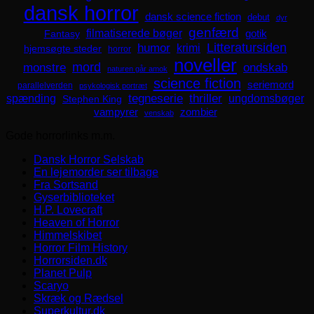
dansk horror
dansk science fiction
debut
dyr
genfærd
filmatiserede bøger
Fantasy
gotik
Litteratursiden
humor
krimi
hjemsøgte steder
horror
noveller
mord
monstre
ondskab
naturen går amok
science fiction
seriemord
parallelverden
psykologisk portræt
spænding
tegneserie
thriller
ungdomsbøger
Stephen King
zombier
vampyrer
venskab
Gode horrorlinks m.m.
Dansk Horror Selskab
En lejemorder ser tilbage
Fra Sortsand
Gyserbiblioteket
H.P. Lovecraft
Heaven of Horror
Himmelskibet
Horror Film History
Horrorsiden.dk
Planet Pulp
Scaryo
Skræk og Rædsel
Superkultur.dk