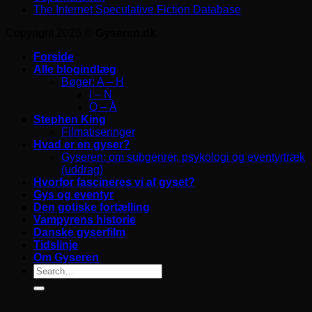
The Internet Speculative Fiction Database
Copyright 2026 ©
Gyseren.dk
Forside
Alle blogindlæg
Bøger: A – H
I – N
O – Å
Stephen King
Filmatiseringer
Hvad er en gyser?
Gyseren: om subgenrer, psykologi og eventyrtræk
(uddrag)
Hvorfor fascineres vi af gyset?
Gys og eventyr
Den gotiske fortælling
Vampyrens historie
Danske gyserfilm
Tidslinje
Om Gyseren