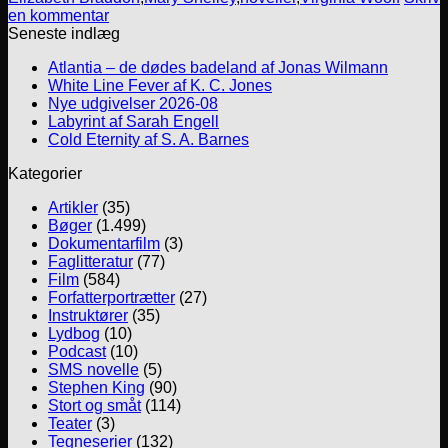
en kommentar
Seneste indlæg
Atlantia – de dødes badeland af Jonas Wilmann
White Line Fever af K. C. Jones
Nye udgivelser 2026-08
Labyrint af Sarah Engell
Cold Eternity af S. A. Barnes
Kategorier
Artikler
(35)
Bøger
(1.499)
Dokumentarfilm
(3)
Faglitteratur
(77)
Film
(584)
Forfatterportrætter
(27)
Instruktører
(35)
Lydbog
(10)
Podcast
(10)
SMS novelle
(5)
Stephen King
(90)
Stort og småt
(114)
Teater
(3)
Tegneserier
(132)