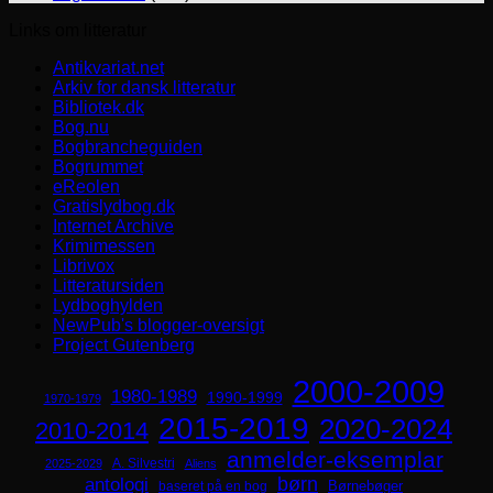
Links om litteratur
Antikvariat.net
Arkiv for dansk litteratur
Bibliotek.dk
Bog.nu
Bogbrancheguiden
Bogrummet
eReolen
Gratislydbog.dk
Internet Archive
Krimimessen
Librivox
Litteratursiden
Lydboghylden
NewPub's blogger-oversigt
Project Gutenberg
2000-2009
1980-1989
1990-1999
1970-1979
2015-2019
2020-2024
2010-2014
anmelder-eksemplar
A. Silvestri
2025-2029
Aliens
børn
antologi
Børnebøger
baseret på en bog