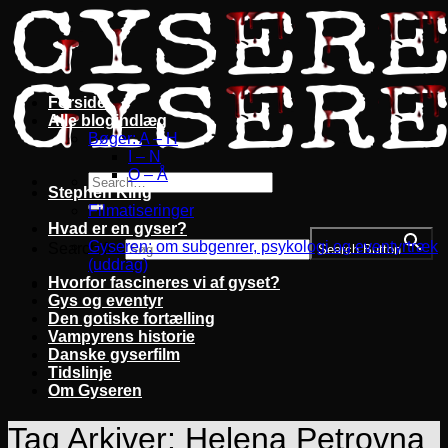
Fortsæt
til
indhold
Forside
Alle blogindlæg
Bøger: A – H
I – N
O – Å
Stephen King
Filmatiseringer
Hvad er en gyser?
Gyseren: om subgenrer, psykologi og eventyrtræk
Search for:
Search Button
(uddrag)
Hvorfor fascineres vi af gyset?
Gys og eventyr
Den gotiske fortælling
Vampyrens historie
Danske gyserfilm
Tidslinje
Om Gyseren
Tag Arkiver:
Helena Petrovna