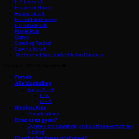
H.P. Lovecraft
Heaven of Horror
Himmelskibet
Horror Film History
Horrorsiden.dk
Planet Pulp
Scaryo
Skræk og Rædsel
Superkultur.dk
The Internet Speculative Fiction Database
Copyright 2026 ©
Gyseren.dk
Forside
Alle blogindlæg
Bøger: A – H
I – N
O – Å
Stephen King
Filmatiseringer
Hvad er en gyser?
Gyseren: om subgenrer, psykologi og eventyrtræk
(uddrag)
Hvorfor fascineres vi af gyset?