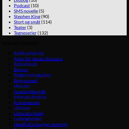
Podcast
(10)
SMS novelle
(5)
Stephen King
(90)
Stort og småt
(114)
Teater
(3)
Tegneserier
(132)
Links om litteratur
Antikvariat.net
Arkiv for dansk litteratur
Bibliotek.dk
Bog.nu
Bogbrancheguiden
Bogrummet
eReolen
Gratislydbog.dk
Internet Archive
Krimimessen
Librivox
Litteratursiden
Lydboghylden
NewPub's blogger-oversigt