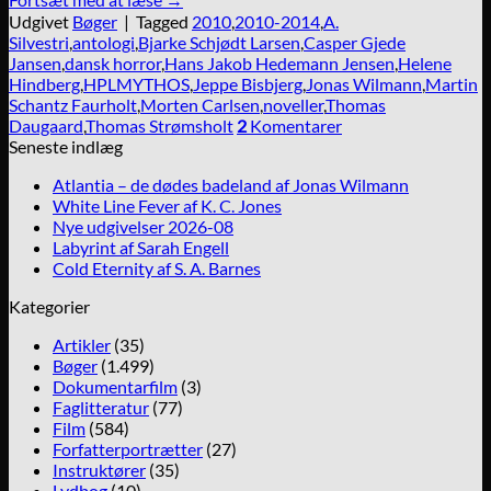
Udgivet
Bøger
|
Tagged
2010
,
2010-2014
,
A.
Silvestri
,
antologi
,
Bjarke Schjødt Larsen
,
Casper Gjede
Jansen
,
dansk horror
,
Hans Jakob Hedemann Jensen
,
Helene
Hindberg
,
HPLMYTHOS
,
Jeppe Bisbjerg
,
Jonas Wilmann
,
Martin
Schantz Faurholt
,
Morten Carlsen
,
noveller
,
Thomas
Daugaard
,
Thomas Strømsholt
2
Komentarer
Seneste indlæg
Atlantia – de dødes badeland af Jonas Wilmann
White Line Fever af K. C. Jones
Nye udgivelser 2026-08
Labyrint af Sarah Engell
Cold Eternity af S. A. Barnes
Kategorier
Artikler
(35)
Bøger
(1.499)
Dokumentarfilm
(3)
Faglitteratur
(77)
Film
(584)
Forfatterportrætter
(27)
Instruktører
(35)
Lydbog
(10)