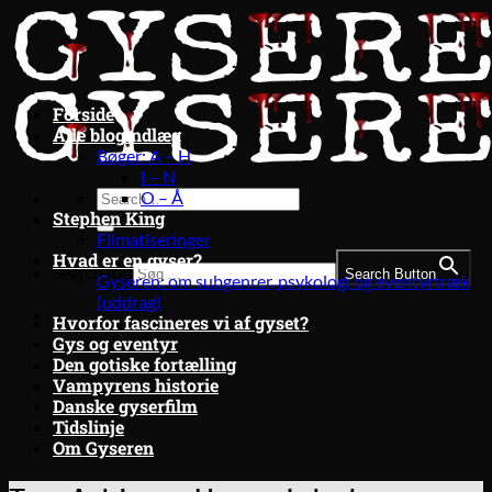
Fortsæt
til
indhold
Forside
Alle blogindlæg
Bøger: A – H
I – N
O – Å
Stephen King
Filmatiseringer
Hvad er en gyser?
Search for:
Search Button
Gyseren: om subgenrer, psykologi og eventyrtræk
(uddrag)
Hvorfor fascineres vi af gyset?
Gys og eventyr
Den gotiske fortælling
Vampyrens historie
Danske gyserfilm
Tidslinje
Om Gyseren