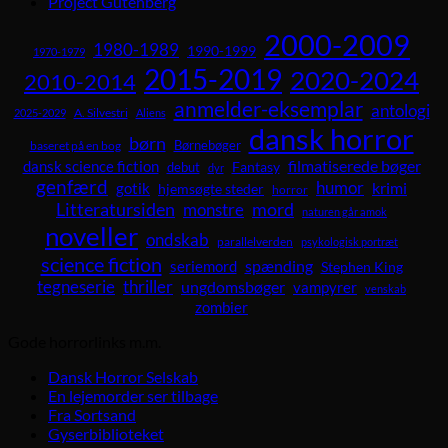
Project Gutenberg
2000-2009
1980-1989
1990-1999
1970-1979
2015-2019
2020-2024
2010-2014
anmelder-eksemplar
antologi
A. Silvestri
2025-2029
Aliens
dansk horror
børn
Børnebøger
baseret på en bog
dansk science fiction
filmatiserede bøger
Fantasy
debut
dyr
genfærd
humor
krimi
gotik
hjemsøgte steder
horror
Litteratursiden
mord
monstre
naturen går amok
noveller
ondskab
parallelverden
psykologisk portræt
science fiction
spænding
seriemord
Stephen King
tegneserie
thriller
ungdomsbøger
vampyrer
venskab
zombier
Gode horrorlinks m.m.
Dansk Horror Selskab
En lejemorder ser tilbage
Fra Sortsand
Gyserbiblioteket