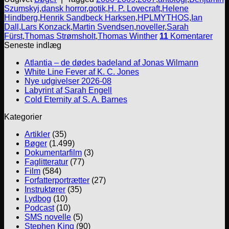
Szumskyj
,
dansk horror
,
gotik
,
H. P. Lovecraft
,
Helene
Hindberg
,
Henrik Sandbeck Harksen
,
HPLMYTHOS
,
Ian
Dall
,
Lars Konzack
,
Martin Svendsen
,
noveller
,
Sarah
Fürst
,
Thomas Strømsholt
,
Thomas Winther
11
Komentarer
Seneste indlæg
Atlantia – de dødes badeland af Jonas Wilmann
White Line Fever af K. C. Jones
Nye udgivelser 2026-08
Labyrint af Sarah Engell
Cold Eternity af S. A. Barnes
Kategorier
Artikler
(35)
Bøger
(1.499)
Dokumentarfilm
(3)
Faglitteratur
(77)
Film
(584)
Forfatterportrætter
(27)
Instruktører
(35)
Lydbog
(10)
Podcast
(10)
SMS novelle
(5)
Stephen King
(90)