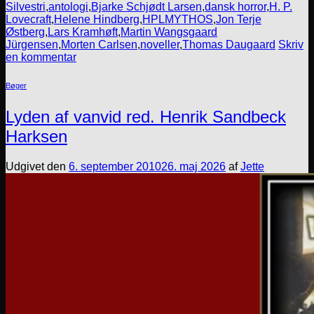
Silvestri
,
antologi
,
Bjarke Schjødt Larsen
,
dansk horror
,
H. P.
Lovecraft
,
Helene Hindberg
,
HPLMYTHOS
,
Jon Terje
Østberg
,
Lars Kramhøft
,
Martin Wangsgaard
Jürgensen
,
Morten Carlsen
,
noveller
,
Thomas Daugaard
Skriv
en kommentar
Bøger
Lyden af vanvid red. Henrik Sandbeck
Harksen
Udgivet den
6. september 2010
26. maj 2026
af
Jette