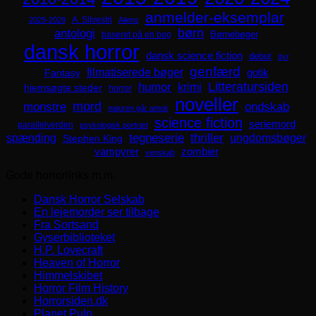
anmelder-eksemplar
A. Silvestri
2025-2029
Aliens
børn
antologi
Børnebøger
baseret på en bog
dansk horror
dansk science fiction
debut
dyr
genfærd
filmatiserede bøger
Fantasy
gotik
Litteratursiden
humor
krimi
hjemsøgte steder
horror
noveller
mord
monstre
ondskab
naturen går amok
science fiction
seriemord
parallelverden
psykologisk portræt
spænding
tegneserie
thriller
ungdomsbøger
Stephen King
zombier
vampyrer
venskab
Gode horrorlinks m.m.
Dansk Horror Selskab
En lejemorder ser tilbage
Fra Sortsand
Gyserbiblioteket
H.P. Lovecraft
Heaven of Horror
Himmelskibet
Horror Film History
Horrorsiden.dk
Planet Pulp