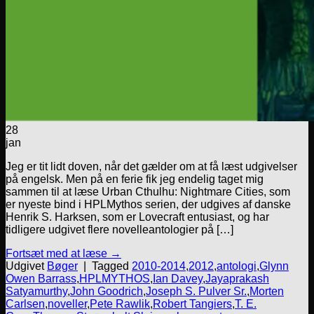
28
jan
Jeg er tit lidt doven, når det gælder om at få læst udgivelser
på engelsk. Men på en ferie fik jeg endelig taget mig
sammen til at læse Urban Cthulhu: Nightmare Cities, som
er nyeste bind i HPLMythos serien, der udgives af danske
Henrik S. Harksen, som er Lovecraft entusiast, og har
tidligere udgivet flere novelleantologier på […]
Fortsæt med at læse
→
Udgivet
Bøger
|
Tagged
2010-2014
,
2012
,
antologi
,
Glynn
Owen Barrass
,
HPLMYTHOS
,
Ian Davey
,
Jayaprakash
Satyamurthy
,
John Goodrich
,
Joseph S. Pulver Sr.
,
Morten
Carlsen
,
noveller
,
Pete Rawlik
,
Robert Tangiers
,
T. E.