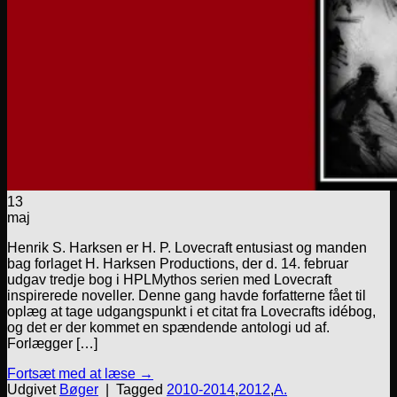
13
maj
Henrik S. Harksen er H. P. Lovecraft entusiast og manden
bag forlaget H. Harksen Productions, der d. 14. februar
udgav tredje bog i HPLMythos serien med Lovecraft
inspirerede noveller. Denne gang havde forfatterne fået til
oplæg at tage udgangspunkt i et citat fra Lovecrafts idébog,
og det er der kommet en spændende antologi ud af.
Forlægger […]
Fortsæt med at læse
→
Udgivet
Bøger
|
Tagged
2010-2014
,
2012
,
A.