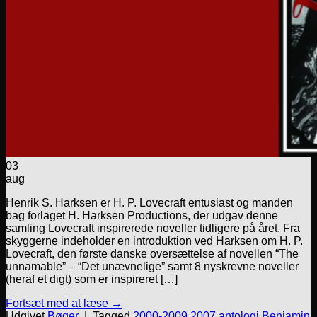
03
aug
Henrik S. Harksen er H. P. Lovecraft entusiast og manden
bag forlaget H. Harksen Productions, der udgav denne
samling Lovecraft inspirerede noveller tidligere på året. Fra
skyggerne indeholder en introduktion ved Harksen om H. P.
Lovecraft, den første danske oversættelse af novellen “The
unnamable” – “Det unævnelige” samt 8 nyskrevne noveller
(heraf et digt) som er inspireret […]
Fortsæt med at læse
→
Udgivet
Bøger
|
Tagged
2000-2009
,
2007
,
antologi
,
Benjamin