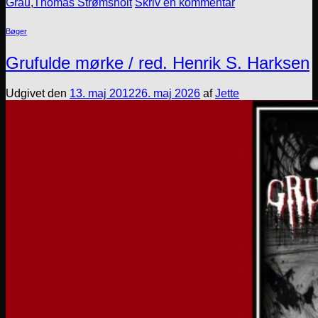
Grau
,
Thomas Strømsholt
Skriv en kommentar
Bøger
Grufulde mørke / red. Henrik S. Harksen
Udgivet den
13. maj 2012
26. maj 2026
af
Jette