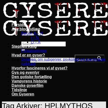
Fortsæt
til
indhold
Forside
Alle blogindlæg
Bøger: A – H
I – N
O – Å
Stephen King
Filmatiseringer
Hvad er en gyser?
Gyseren: om subgenrer, psykologi og eventyrtræk
Search for:
Search Button
(uddrag)
Hvorfor fascineres vi af gyset?
Gys og eventyr
Den gotiske fortælling
Vampyrens historie
Danske gyserfilm
Tidslinje
Om Gyseren
Tag Arkiver:
HPLMYTHOS