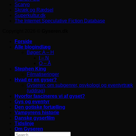
Scaryo
Skræk og Rædsel
Superkultur.dk
The Internet Speculative Fiction Database
Copyright 2026 ©
Gyseren.dk
Forside
Alle blogindlæg
Bøger: A – H
I – N
O – Å
Stephen King
Filmatiseringer
Hvad er en gyser?
Gyseren: om subgenrer, psykologi og eventyrtræk
(uddrag)
Hvorfor fascineres vi af gyset?
Gys og eventyr
Den gotiske fortælling
Vampyrens historie
Danske gyserfilm
Tidslinje
Om Gyseren