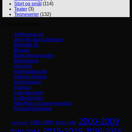
Stort og småt
(114)
Teater
(3)
Tegneserier
(132)
Links om litteratur
Antikvariat.net
Arkiv for dansk litteratur
Bibliotek.dk
Bog.nu
Bogbrancheguiden
Bogrummet
eReolen
Gratislydbog.dk
Internet Archive
Krimimessen
Librivox
Litteratursiden
Lydboghylden
NewPub's blogger-oversigt
Project Gutenberg
2000-2009
1980-1989
1990-1999
1970-1979
2015-2019
2020-2024
2010-2014