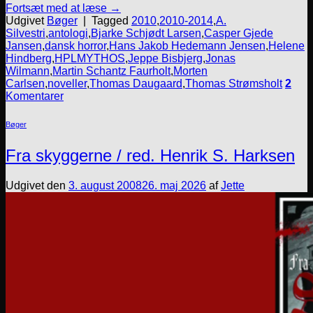
Fortsæt med at læse
→
Udgivet
Bøger
|
Tagged
2010
,
2010-2014
,
A.
Silvestri
,
antologi
,
Bjarke Schjødt Larsen
,
Casper Gjede
Jansen
,
dansk horror
,
Hans Jakob Hedemann Jensen
,
Helene
Hindberg
,
HPLMYTHOS
,
Jeppe Bisbjerg
,
Jonas
Wilmann
,
Martin Schantz Faurholt
,
Morten
Carlsen
,
noveller
,
Thomas Daugaard
,
Thomas Strømsholt
2
Komentarer
Bøger
Fra skyggerne / red. Henrik S. Harksen
Udgivet den
3. august 2008
26. maj 2026
af
Jette